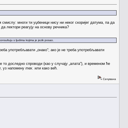
м смислу: многи ти уџбеници нису ни неког скоријег датума, па да
 да лектори реагују на основу речника?
konsultuju s ljudima kojima je jezik posao.
 треба употребљавати „онако“; ако је не треба употребљавати
е то доследно спроводи (као у случају „алата“), и временом ће
у, уз напомену
тех.
или како већ.
Сачувана