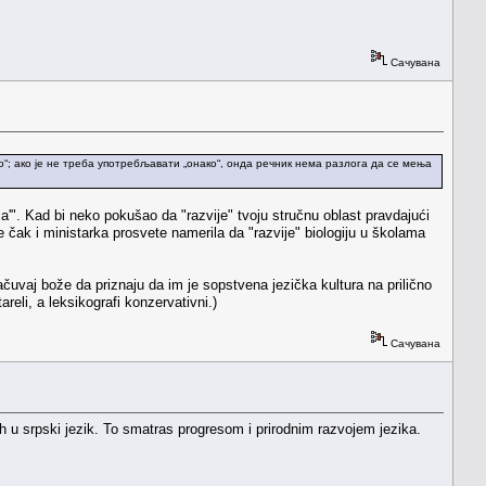
Сачувана
ако“; ако је не треба употребљавати „онако“, онда речник нема разлога да се мења
'". Kad bi neko pokušao da "razvije" tvoju stručnu oblast pravdajući
 čak i ministarka prosvete namerila da "razvije" biologiju u školama
ačuvaj bože da priznaju da im je sopstvena jezička kultura na prilično
areli, a leksikografi konzervativni.)
Сачувана
ih u srpski jezik. To smatras progresom i prirodnim razvojem jezika.