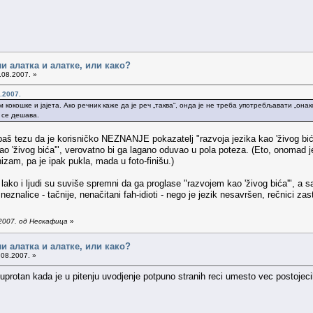
ли алатка и алатке, или како?
.08.2007. »
.2007.
м кокошке и јајета. Ако речник каже да је реч „таква“, онда је не треба употребљавати „он
о се дешава.
paš tezu da je korisničko NEZNANJE pokazatelj "razvoja jezika kao 'živog bića
 'živog bića'", verovatno bi ga lagano oduvao u pola poteza. (Eto, onomad je
izam, pa je ipak pukla, mada u foto-finišu.)
 lako i ljudi su suviše spremni da ga proglase "razvojem kao 'živog bića'", a s
znalice - tačnije, nenačitani fah-idioti - nego je jezik nesavršen, rečnici zast
2007. од Нескафица
»
ли алатка и алатке, или како?
.08.2007. »
suprotan kada je u pitenju uvodjenje potpuno stranih reci umesto vec postojec