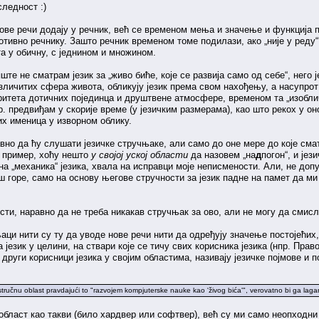
следност :)
ове речи додају у речник, већ се временом мења и значење и функција по
ротивно речнику. Зашто речник временом томе подилази, ако „није у реду“
а у обичну, с једнином и множином.
пште не сматрам језик за „живо биће, које се развија само од себе“, него
зличитих сфера живота, обликују језик према свом нахођењу, а насупрот
оритета дотичних појединца и друштвене атмосфере, временом та „изобли
 предвиђам у скорије време (у језичким размерама), као што рекох у оно
х именица у изворном облику.
но да ћу слушати језичке стручњаке, али само до оне мере до које сма
а пример, хоћу нешто
у својој уској области
да назовем „на
д
погон“, и је
вна „механика“ језика, хвала на исправци моје неписмености. Али, не д
још горе, само на основу његове стручности за језик падне на памет да ми
сти, наравно да не треба никакав стручњак за ово, али не могу да смис
њаци нити су ту да уводе нове речи нити да одређују значење постојећих
 језик у целини, на ствари које се тичу свих корисника језика (нпр. Прав
 други корисници језика у својим областима, називају језичке појмове и 
u stručnu oblast pravdajući to "razvojem kompjuterske nauke kao 'živog bića'", verovatno bi ga la
област као такви (било хардвер или софтвер), већ су ми само неопходни