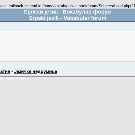
place_callback instead in /home/vokab/public_html/forum/Sources/Load.php(216
Српски језик - Вокабулар форум
Srpski jezik - Vokabular forum
атив
-
Језичке недоумице
ЊЕ
РЕГИСТРАЦИЈА