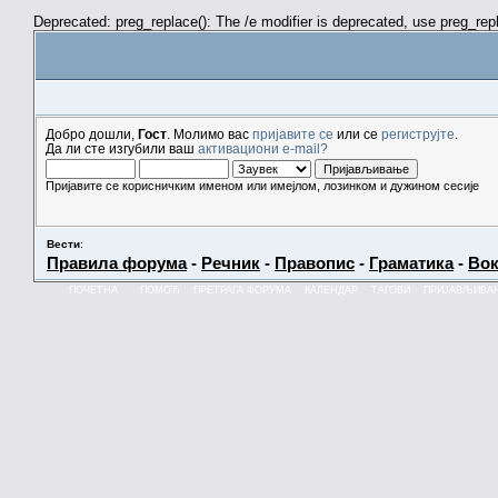
Deprecated: preg_replace(): The /e modifier is deprecated, use preg_re
Добро дошли,
Гост
. Молимо вас
пријавите се
или се
региструјте
.
Да ли сте изгубили ваш
активациони e-mail?
Пријавите се корисничким именом или имејлом, лозинком и дужином сесије
Вести
:
Правила форума
-
Речник
-
Правопис
-
Граматика
-
Вок
ПОЧЕТНА
ПОМОЋ
ПРЕТРАГА ФОРУМА
КАЛЕНДАР
ТАГОВИ
ПРИЈАВЉИВА