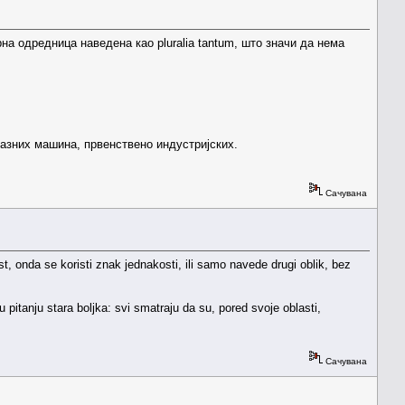
на одредница наведена као pluralia tantum, што значи да нема
азних машина, првенствено индустријских.
Сачувана
st, onda se koristi znak jednakosti, ili samo navede drugi oblik, bez
itanju stara boljka: svi smatraju da su, pored svoje oblasti,
Сачувана