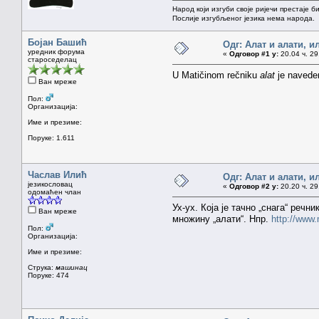
Народ који изгуби своје ријечи престаје б
Послије изгубљеног језика нема народа.
Бојан Башић
Одг: Алат и алати, и
уредник форума
«
Одговор #1 у:
20.04 ч. 29
староседелац
U Matičinom rečniku
alat
je naveden
Ван мреже
Пол:
Организација:
Име и презиме:
Поруке: 1.611
Часлав Илић
Одг: Алат и алати, и
језикословац
«
Одговор #2 у:
20.20 ч. 29
одомаћен члан
Ух-ух. Која је тачно „снага“ реч
Ван мреже
множину „алати“. Нпр.
http://www
Пол:
Организација:
Име и презиме:
Струка:
машинац
Поруке: 474