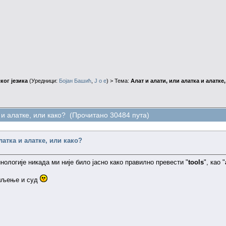
ког језика
(Уредници:
Бојан Башић
,
J o e
) > Тема:
Алат и алати, или алатка и алатке
 и алатке, или како? (Прочитано 30484 пута)
латка и алатке, или како?
ологије никада ми није било јасно како правилно превести "
tools
", као "
ишљење и суд