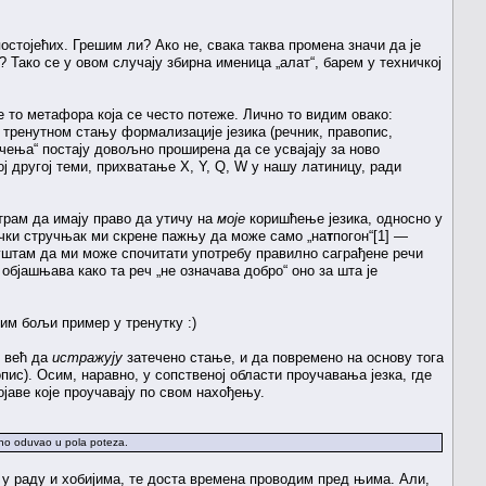
стојећих. Грешим ли? Ако не, свака таква промена значи да је
? Тако се у овом случају збирна именица „алат“, барем у техничкој
 је то метафора која се често потеже. Лично то видим овако:
 тренутном стању формализације језика (речник, правопис,
чења“ постају довољно проширена да се усвајају за ново
ј другој теми, прихватање X, Y, Q, W у нашу латиницу, ради
трам да имају право да утичу на
моје
коришћење језика, односно у
зички стручњак ми скрене пажњу да може само „на
т
погон“[1] —
опуштам да ми може спочитати употребу правилно саграђене речи
 објашњава како та реч „не означава добро“ оно за шта је
лим бољи пример у тренутку :)
, већ да
истражују
затечено стање, и да повремено на основу тога
опис). Осим, наравно, у сопственој области проучавања језка, где
појаве које проучавају по свом нахођењу.
gano oduvao u pola poteza.
 у раду и хобијима, те доста времена проводим пред њима. Али,