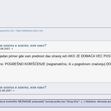
upurovic.net
-
http://wireless.uzice.net
ли алатка и алатке, или како?
.08.2007. »
jedan primer gde sam prednost dao stranoj reči AKO JE DOMAĆA VEĆ POSTOJA
 jasno: POGREŠNO KORIŠĆENJE (negramatično, ili u pogrešnom značenju) DOM
ли алатка и алатке, или како?
1.08.2007. »
a je korisničko NEZNANJE pokazatelj "razvoja jezika kao 'živog bića'". [...] Nažalost, silovanje jezik