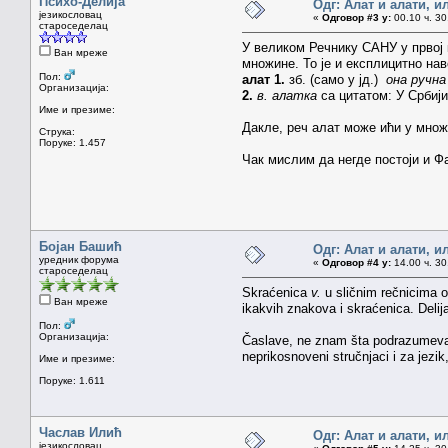
Психо-Делија
Одг: Алат и алати, и
језикословац
«
Одговор #3 у:
00.10 ч. 30
староседелац
У великом Речнику САНУ у првој
Ван мреже
множине. То је и експлицитно на
Пол:
алат
1.
зб. (само у јд.)
она ручна
Организација:
2.
в. алатка
са цитатом: У Србиј
Име и презиме:
Дакле, реч алат може ићи у множ
Струка:
Поруке: 1.457
Чак мислим да негде постоји и Ф
Бојан Башић
Одг: Алат и алати, и
уредник форума
«
Одговор #4 у:
14.00 ч. 30
староседелац
Skraćenica
v.
u sličnim rečnicima ob
Ван мреже
ikakvih znakova i skraćenica. Delij
Пол:
Организација:
Časlave, ne znam šta podrazumevaš 
neprikosnoveni stručnjaci i za jezik
Име и презиме:
Поруке: 1.611
Часлав Илић
Одг: Алат и алати, и
језикословац