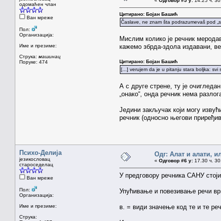
«
Одговор #5 у:
14.25 ч. 30
одомаћен члан
Цитирано: Бојан Башић
Ван мреже
Časlave, ne znam šta podrazumevaš pod „sna
Пол:
Организација:
Мислим колико је речник меродава
Име и презиме:
кажемо збрда-здола издавани, ве
Струка:
машинац
Цитирано: Бојан Башић
Поруке: 474
[...] verujem da je u pitanju stara boljka: s
А с друге стрене, ту је очигледан
„онако“, онда речник нема разлог
Једини закључак који могу извући
речник (односно његови приређив
Психо-Делија
Одг: Алат и алати, и
језикословац
«
Одговор #6 у:
17.30 ч. 30
староседелац
У предговору речника САНУ стоји
Ван мреже
Пол:
Упућивање и повезивање речи вр
Организација:
Име и презиме:
в. = види значење код те и те ре
Струка: