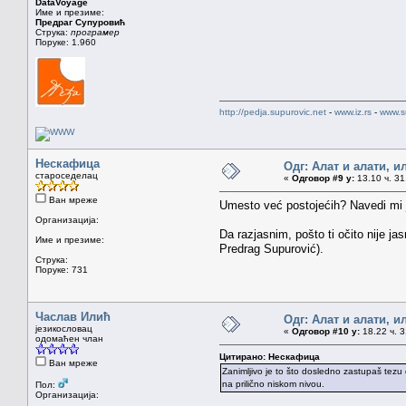
DataVoyage
Име и презиме:
Предраг Супуровић
Струка:
програмер
Поруке: 1.960
http://pedja.supurovic.net
-
www.iz.rs
-
www.s
Нескафица
Одг: Алат и алати, и
староседелац
«
Одговор #9 у:
13.10 ч. 31
Ван мреже
Umesto već postojećih? Navedi mi 
Организација:
Da razjasnim, pošto ti očito nije
Име и презиме:
Predrag Supurović).
Струка:
Поруке: 731
Часлав Илић
Одг: Алат и алати, и
језикословац
«
Одговор #10 у:
18.22 ч. 3
одомаћен члан
Цитирано: Нескафица
Ван мреже
Zanimljivo je to što dosledno zastupaš tezu d
na prilično niskom nivou.
Пол:
Организација: