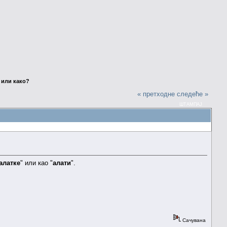
, или како?
« претходне
следеће »
ШТАМПАЈ
алатке
" или као "
алати
".
Сачувана