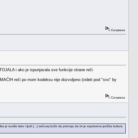
Сачувана
LA i ako je ispunjavala sve funkcije strane reči.
AĆIH reči po mom kodeksu nije dozvoljeno (videti pod "svo" by
Сачувана
a je suviše lako i ljudi [...] sačuvaj bože da priznaju da im je sopstvena jezička kultura