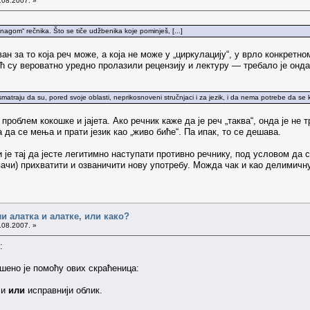
.08.2007. »
gom“ rečnika. Što se tiče udžbenika koje pominješ, [...]
н за то која реч може, а која не може у „циркулацију“, у врло конкретно
ћ су вероватно уредно пролазили рецензију и лектуру — требало је онда
vi smatraju da su, pored svoje oblasti, neprikosnoveni stručnjaci i za jezik, i da nema potrebe da se 
 проблем кокошке и јајета. Ако речник каже да је реч „таква“, онда је не
а да се мења и прати језик као „живо биће“. Па ипак, то се дешава.
 је тај да јесте легитимно наступати противно речнику, под условом да с
ачи) прихватити и озваничити нову употребу. Можда чак и као делимичн
ли алатка и алатке, или како?
.08.2007. »
:
шено је помоћу ових скраћеница:
чи
или
исправнији облик.