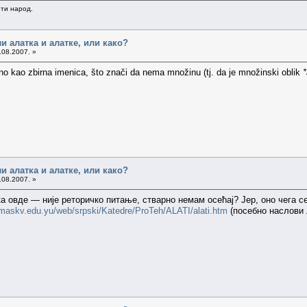
ити народ.
ли алатка и алатке, или како?
.08.2007. »
o kao zbirna imenica, što znači da nema množinu (tj. da je množinski oblik
*
ли алатка и алатке, или како?
.08.2007. »
ника овде — није реторичко питање, стварно немам осећај? Јер, оно чега 
.maskv.edu.yu/web/srpski/Katedre/ProTeh/ALATI/alati.htm
(посебно наслови 