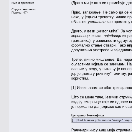
(Драго ми је што се примећује до
Име и презиме:
Струка:
машинац
Прво, запажање. Не само да се н
Поруке: 474
неко, у једном тренутку, чинио п
области,
усталила
као преметнут
Друго, у вези „живог бића“. Ја уо
корисници
језика,
појединци
из ра
граматика); у зависности од аут
формално стање ствари. Тако нпр.
допуштања употребе и заједнички
Треће, лично мишљење. Да, нарав
областима којима се занимам. Н
сасвим у реду, у питању је осно
јер је „нема у речнику“, или му, 
користим.
[1] Извињавам се због тривијално
Што се мене тиче, језички струч
издају смернице које се односе на
је нормално да, једнако као и сви
Цитирано: Нескафица
[...] Kad bi neko pokušao da "razvije" tvoj
Рачунари нису баш моја стручна 