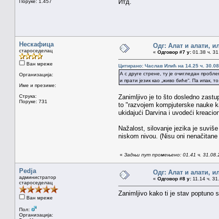
Итд.
Поруке: 1.457
Нескафица
Одг: Алат и алати, и
староседелац
«
Одговор #7 у:
01.38 ч. 31
Ван мреже
Цитирано: Часлав Илић на 14.25 ч. 30.08
А с друге стрене, ту је очигледан пробле
Организација:
и прати језик као „живо биће“. Па ипак, т
Име и презиме:
Струка:
Zanimljivo je to što dosledno zastu
Поруке: 731
to "razvojem kompjuterske nauke kao
ukidajući Darvina i uvodeći kreacion
Nažalost, silovanje jezika je suviše
niskom nivou. (Nisu oni nenačitane ne
«
Задњи пут промењено: 01.41 ч. 31.08.
Pedja
Одг: Алат и алати, и
администратор
«
Одговор #8 у:
11.14 ч. 31
староседелац
Zanimljivo kako ti je stav poptuno 
Ван мреже
Пол:
Организација: