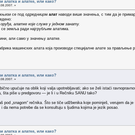
ли алатка и алатке, или како?
.08.2007. »
 књизи се под одредницом
алат
наводи више значења, с тим да је примар
ведено:
 оруђа, алатке које служе у једном занату.
и се земља ради најгрубљим алатима.
ини, али само у значењу алатке.
абрика машинских алата која производи специјалне алате за прављење р
ли алатка и алатке, или како?
.08.2007. »
ično upućuje na oblik koji valja upotrebljavati; ako se želi istaći ravnopravno
a, šta piše u predgovoru — je li i u Rečniku SANU tako?
pod „snagom“ rečnika. Što se tiče udžbenika koje pominješ, verujem da je u p
, i da nema potrebe da se konsultuju s ljudima kojima je jezik posao.
ли алатка и алатке, или како?