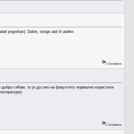
alati
pogrešan). Dakle, ostaje
alat
ili
alatke
.
Сачувана
се добро сећам, то је да смо на факултету нормално користили
литературе).
Сачувана