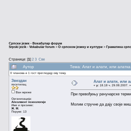
Српски језик - Вокабулар форум
Srpski jezik - Vokabular forum
>
О српском језику и култури
>
Граматика српс
Странице: [
1
]
2
3
Све
Аутор
Тема: Алат и алати, или алатка
0 чланова и 1 гост прегледају ову тему.
Звездан
Алат и алати, или а
посетилац
«
у:
18.18 ч. 29.08.2007. »
Ван мреже
При превођењу рачунарске термин
Организација:
Апсолвент психологије
Молим стручне да дају своје м
Име и презиме:
Ж. М.
Поруке: 13