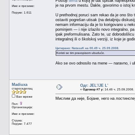
Postoji
tema
u kojoj je dat spisak najneophodn
je na prvom mestu. Dakle, govorimo o istoj kn
Име и презиме:
Поруке: 1.611
U prethodnoj poruci sam rekao da je ono što 
ostaviti pogrešan utisak (na detaljniju diskus
nemam informaciju da je to korigovano u neko
pominjem — i nije izlazilo novo integralno, 
ipak preformulisana. Zato te, uz dobrodošlicu
integralnoj ili o školskoj verziji, iz koje je go
Цитирано: NatasaK на 00.49 ч. 25.09.2008.
Koristi se tim pravopisom ubuduće.
Ako se ovo odnosilo na mene — naravno, i ub
Madiuxa
Одг: JEL'/JE L'
староседелац
«
Одговор #7 у:
14.46 ч. 25.09.2008.
Ван мреже
Мислим да није, Бојане, него на лостинспеј
Пол:
Организација:
Име и презиме:
Струка:
Поруке: 7.477