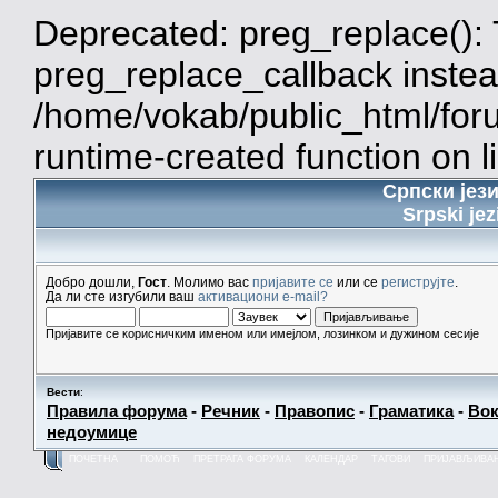
Deprecated: preg_replace(): 
preg_replace_callback instea
/home/vokab/public_html/for
runtime-created function on l
Српски јез
Srpski jez
Добро дошли,
Гост
. Молимо вас
пријавите се
или се
региструјте
.
Да ли сте изгубили ваш
активациони e-mail?
Пријавите се корисничким именом или имејлом, лозинком и дужином сесије
Вести
:
Правила форума
-
Речник
-
Правопис
-
Граматика
-
Вок
недоумице
ПОЧЕТНА
ПОМОЋ
ПРЕТРАГА ФОРУМА
КАЛЕНДАР
ТАГОВИ
ПРИЈАВЉИВА