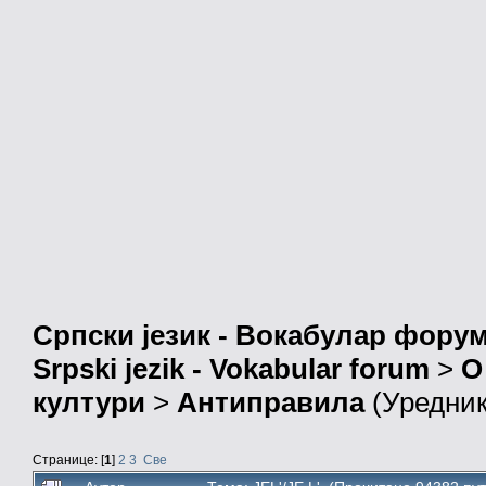
Српски језик - Вокабулар фору
Srpski jezik - Vokabular forum
>
О
култури
>
Антиправила
(Уредни
Странице: [
1
]
2
3
Све