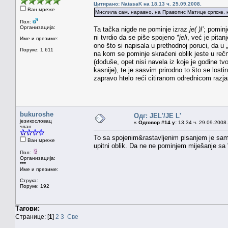
Цитирано: NatasaK на 18.13 ч. 25.09.2008.
Ван мреже
Мислила сам, наравно, на Правопис Матице српске, н
Пол:
Организација:
Ta tačka nigde ne pominje izraz
je( )l’
; pominj
ni tvrdio da se piše spojeno
*jeli
, već je pita
Име и презиме:
ono što si napisala u prethodnoj poruci, da u
Поруке: 1.611
na kom se pominje skraćeni oblik jeste u rečn
(doduše, opet nisi navela iz koje je godine t
kasnije), te je sasvim prirodno to što se lost
zapravo htelo reći citiranom odrednicom razja
bukuroshe
Одг: JEL'/JE L'
језикословац
«
Одговор #14 у:
13.34 ч. 29.09.2008.
члан
To sa spojenim&rastavljenim pisanjem je samo
Ван мреже
upitni oblik. Da ne ne pominjem miješanje sa "
Пол:
Организација:
***
Име и презиме:
Струка:
Поруке: 192
Тагови:
Странице: [
1
]
2
3
Све