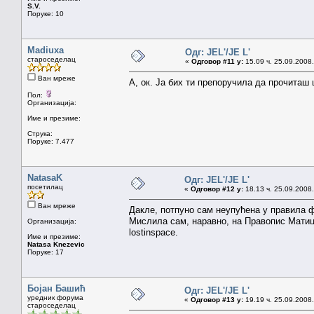
S.V.
Поруке: 10
Madiuxa
Одг: JEL'/JE L'
староседелац
«
Одговор #11 у:
15.09 ч. 25.09.2008.
Ван мреже
А, ок. Ја бих ти препоручила да прочиташ 
Пол:
Организација:
Име и презиме:
Струка:
Поруке: 7.477
NatasaK
Одг: JEL'/JE L'
посетилац
«
Одговор #12 у:
18.13 ч. 25.09.2008.
Ван мреже
Дакле, потпуно сам неупућена у правила 
Мислила сам, наравно, на Правопис Матице 
Организација:
lostinspace.
Име и презиме:
Natasa Knezevic
Поруке: 17
Бојан Башић
Одг: JEL'/JE L'
уредник форума
«
Одговор #13 у:
19.19 ч. 25.09.2008.
староседелац