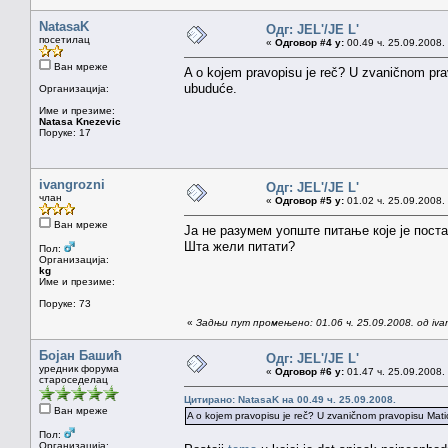
NatasaK
Одг: JEL'/JE L'
посетилац
«
Одговор #4 у:
00.49 ч. 25.09.2008.
Ван мреже
A o kojem pravopisu je reč? U zvaničnom pravo
ubuduće.
Организација:
Име и презиме:
Natasa Knezevic
Поруке: 17
ivangrozni
Одг: JEL'/JE L'
члан
«
Одговор #5 у:
01.02 ч. 25.09.2008.
Ван мреже
Ја не разумем уопште питање које је поста
Шта жели питати?
Пол:
Организација:
kg
Име и презиме:
Поруке: 73
«
Задњи пут промењено: 01.06 ч. 25.09.2008. од iva
Бојан Башић
Одг: JEL'/JE L'
уредник форума
«
Одговор #6 у:
01.47 ч. 25.09.2008.
староседелац
Цитирано: NatasaK на 00.49 ч. 25.09.2008.
Ван мреже
A o kojem pravopisu je reč? U zvaničnom pravopisu Matice
Пол:
Организација: