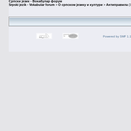
Српски језик - Вокабулар форум
Srpski jezik - Vokabular forum
>
О српском језику и култури
>
Антиправила
(
Powered by SMF 1.