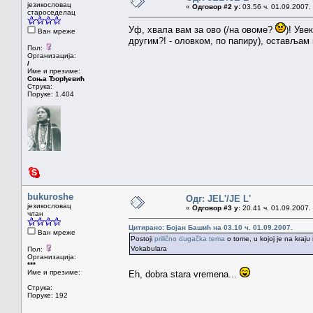
језикословац
«
Одговор #2 у:
03.56 ч. 01.09.2007.
староседелац
Уф, хвала вам за ово (/на овоме?
)! Уве
Ван мреже
другим?! - оловком, по папиру), остављам н
Пол:
Организација:
/
Име и презиме:
Соња Ђорђевић
Струка:
Поруке: 1.404
bukuroshe
Одг: JEL'/JE L'
језикословац
«
Одговор #3 у:
20.41 ч. 01.09.2007.
члан
Цитирано: Бојан Башић на 03.10 ч. 01.09.2007.
Ван мреже
Postoji
prilično dugačka tema
o tome, u kojoj je na kraju
Vokabulara
Пол:
Организација:
***
Име и презиме:
Eh, dobra stara vremena...
Струка:
Поруке: 192