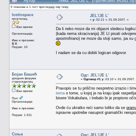
Аутор
Тема: JEL'/JE L' (Прочитано 94382 пут
0 чланова и 1 гост прегледају ову тему.
lostinspace
JEL'/JE L'
посетилац
«
у:
02.21 ч. 01.09.2007. »
Ван мреже
Da li neko moze da mi objasni sledecu logiku
(kada nema skracivanja) JE LI pisati odvojeno. 
Организација:
apostrofirano) ne moze da stoji samo, pa su g
Име и презиме:
S.V.
Поруке: 10
I nadam se da cu dobiti logican odgovor.
Бојан Башић
Одг: JEL'/JE L'
уредник форума
«
Одговор #1 у:
03.10 ч. 01.09.2007.
староседелац
Pravopis se tu prilično nespretno izrazio i ti
Ван мреже
tema
o tome, u kojoj je na kraju ipak raspetlj
bisere Vokabulara, i trebalo bi je propisno oč
Пол:
Организација:
Ovde ću ukratko reći samo toliko da se
grama
Име и презиме:
ispravne upotrebe nasuprot gramatički neispr
Поруке: 1.611
Соња
Одг: JEL'/JE L'