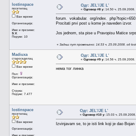
lostinspace
Одг: JEL'/JE L'
посетилац
«
Одговор #8 у:
14.50 ч. 25.09.2008.
Ван мреже
forum. vokabular. org/index. php?topic=650
Procitati prvi post u kome je naveden izvor.
Организација:
Име и презиме:
Jos jednom, sta pise u Pravopisu Matice srp
S.V.
Поруке: 10
«
Задњи пут промењено: 14.53 ч. 25.09.2008. од lost
Madiuxa
Одг: JEL'/JE L'
староседелац
«
Одговор #9 у:
14.56 ч. 25.09.2008.
Ван мреже
нема тог линка
Пол:
Организација:
Име и презиме:
Струка:
Поруке: 7.477
lostinspace
Одг: JEL'/JE L'
посетилац
«
Одговор #10 у:
15.03 ч. 25.09.2008.
Ван мреже
Izvinjavam se, to je isti link koji je dao Boj
Организација:
Име и презиме: