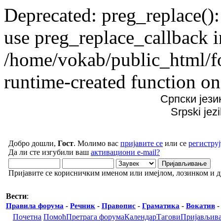
Deprecated: preg_replace():
use preg_replace_callback i
/home/vokab/public_html/f
runtime-created function on
Српски јези
Srpski jez
Добро дошли,
Гост
. Молимо вас
пријавите се
или се
региструј
Да ли сте изгубили ваш
активациони e-mail?
Пријавите се корисничким именом или имејлом, лозинком и 
Вести
:
Правила форума
-
Речник
-
Правопис
-
Граматика
-
Вокатив
Почетна
Помоћ
Претрага форума
Календар
Тагови
Пријављив