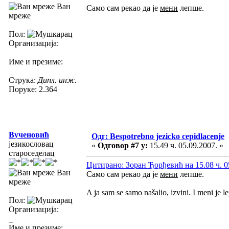
Ван
Само сам рекао да је
мени
лепше.
мреже
Пол:
Организација:
Име и презиме:
Струка:
Дипл. инж.
Поруке: 2.364
Вученовић
Одг: Bespotrebno jezicko cepidlacenje
језикословац
«
Одговор #7 у:
15.49 ч. 05.09.2007. »
староседелац
Цитирано: Зоран Ђорђевић на 15.08 ч. 0
Ван
Само сам рекао да је
мени
лепше.
мреже
A ja sam se samo našalio, izvini. I meni je le
Пол:
Организација:
_
Име и презиме: