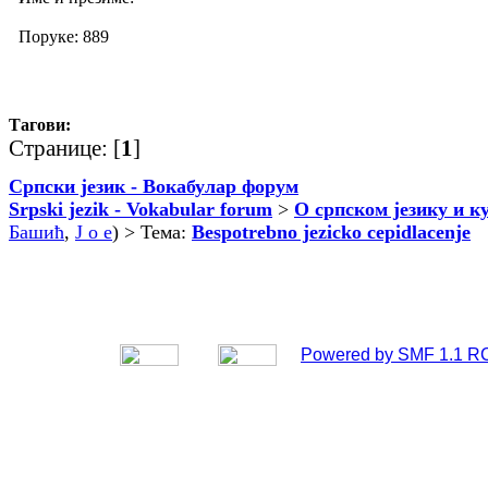
Поруке: 889
Тагови:
Странице: [
1
]
Српски језик - Вокабулар форум
Srpski jezik - Vokabular forum
>
О српском језику и к
Башић
,
J o e
) > Тема:
Bespotrebno jezicko cepidlacenje
Powered by SMF 1.1 R