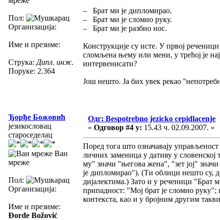
мреже
– Брат ми је дипломирао.
Пол:
– Брат ми је сломио руку.
Организација:
– Брат ми је разбио нос.
Име и презиме:
Конструкције су исте. У првој реченици ј
сломљена њему или мени, у трећој је нај
Струка:
Дипл. инж.
интервенисати?
Поруке: 2.364
Још нешто. Ја бих увек рекао ''непотребно
Ђорђе Божовић
Одг: Bespotrebno jezicko cepidlacenje
језикословац
«
Одговор #4 у:
15.43 ч. 02.09.2007. »
староседелац
Поред тога што означавају управљеност (
Ван
личних заменица у дативу у словенској 
мреже
му" значи "његова жена", "зет јој" знач
је дипломирао"). (Ти облици нешто су, 
Пол:
дијалектима.) Зато и у реченици "Брат м
Организација:
припадност: "Мој брат је сломио руку"; 
контекста, као и у бројним другим так
Име и презиме:
Đorđe Božović