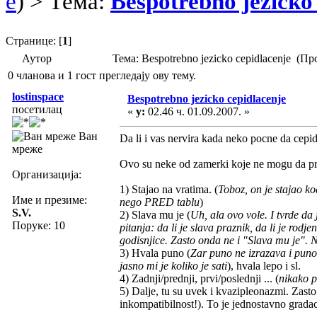
e
) > Тема:
Bespotrebno jezicko
Странице: [
1
]
Аутор
Тема: Bespotrebno jezicko cepidlacenje (П
0 чланова и 1 гост прегледају ову тему.
lostinspace
Bespotrebno jezicko cepidlacenje
посетилац
«
у:
02.46 ч. 01.09.2007. »
Ван
Da li i vas nervira kada neko pocne da cepi
мреже
Ovo su neke od zamerki koje ne mogu da p
Организација:
1) Stajao na vratima. (
Toboz, on je stajao k
Име и презиме:
nego PRED tablu
)
S.V.
2) Slava mu je (
Uh, ala ovo vole. I tvrde d
Поруке: 10
pitanja: da li je slava praznik, da li je rodj
godisnjice. Zasto onda ne i "Slava mu je".
3) Hvala puno (
Zar puno ne izrazava i puno
jasno mi je koliko je sati
), hvala lepo i sl.
4) Zadnji/prednji, prvi/poslednji ... (
nikako p
5) Dalje, tu su uvek i kvazipleonazmi. Zast
inkompatibilnost!). To je jednostavno gradac