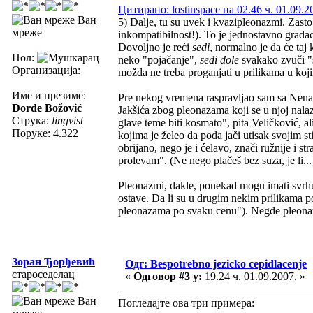
Цитирано: lostinspace на 02.46 ч. 01.09.2
Ван
5) Dalje, tu su uvek i kvazipleonazmi. Zast
мреже
inkompatibilnost!). To je jednostavno gradac
Dovoljno je reći
sedi
, normalno je da će taj
Пол:
neko "pojačanje",
sedi dole
svakako zvuči "s
Организација:
možda ne treba proganjati u prilikama u ko
Име и презиме:
Pre nekog vremena raspravljao sam sa Nen
Đorđe Božović
Jakšića zbog pleonazama koji se u njoj nalaz
Струка:
lingvist
glave teme biti kosmato", pita Veličković, a
Поруке: 4.322
kojima je želeo da poda jači utisak svojim s
obrijano, nego je i ćelavo, znači ružnije i s
prolevam". (Ne nego plačeš bez suza, je li..
Pleonazmi, dakle, ponekad mogu imati svrhu 
ostave. Da li su u drugim nekim prilikama pogo
pleonazama po svaku cenu"). Negde pleonazm
Зоран Ђорђевић
Одг: Bespotrebno jezicko cepidlacenje
староседелац
«
Одговор #3 у:
19.24 ч. 01.09.2007. »
Ван
Погледајте ова три примера: