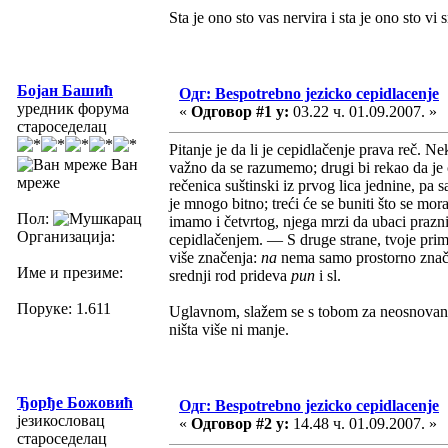
Sta je ono sto vas nervira i sta je ono sto v
Бојан Башић
Одг: Bespotrebno jezicko cepidlacenje
уредник форума
«
Одговор #1 у:
03.22 ч. 01.09.2007. »
староседелац
Pitanje je da li je cepidlačenje prava reč. Ne
Ван
važno da se razumemo; drugi bi rekao da je c
мреже
rečenica suštinski iz prvog lica jednine, pa 
je mnogo bitno; treći će se buniti što se mor
Пол:
imamo i četvrtog, njega mrzi da ubaci praz
Организација:
cepidlačenjem. — S druge strane, tvoje prim
više značenja:
na
nema samo prostorno znač
Име и презиме:
srednji rod prideva
pun
i sl.
Поруке: 1.611
Uglavnom, slažem se s tobom za neosnovanos
ništa više ni manje.
Ђорђе Божовић
Одг: Bespotrebno jezicko cepidlacenje
језикословац
«
Одговор #2 у:
14.48 ч. 01.09.2007. »
староседелац