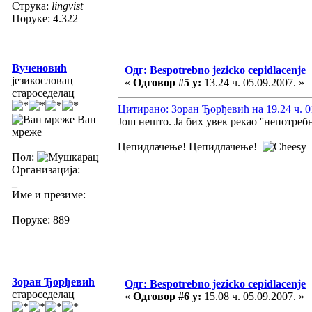
Струка:
lingvist
Поруке: 4.322
Вученовић
Одг: Bespotrebno jezicko cepidlacenje
језикословац
«
Одговор #5 у:
13.24 ч. 05.09.2007. »
староседелац
Цитирано: Зоран Ђорђевић на 19.24 ч. 0
Ван
Још нешто. Ја бих увек рекао ''непотребно
мреже
Цепидлачење! Цепидлачење!
Пол:
Организација:
_
Име и презиме:
Поруке: 889
Зоран Ђорђевић
Одг: Bespotrebno jezicko cepidlacenje
староседелац
«
Одговор #6 у:
15.08 ч. 05.09.2007. »