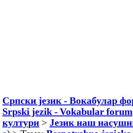
Српски језик - Вокабулар ф
Srpski jezik - Vokabular forum
култури
>
Језик наш насушн