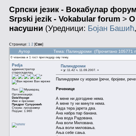
Српски језик - Вокабулар фору
Srpski jezik - Vokabular forum
>
О
насушни
(Уредници:
Бојан Башић
Странице:
1
2
[
Све
]
Аутор
Тема: Палиндроми (Прочитано 105771 п
0 чланова и 1 гост прегледају ову тему.
Pedja
Палиндроми
администратор
«
у:
11.42 ч. 11.09.2007. »
староседелац
Палиндорми су изрази (речи, бројеви, рече
Ван мреже
Реченице
Пол:
Организација:
DataVoyage
А мене ни догодине нема.
Име и презиме:
А мене ту ни минуте нема.
Предраг Супуровић
Струка:
програмер
Авда тера јарета два.
Поруке: 1.960
Ана набра пар банана.
Ана вода Радована.
Ана воли Милована.
Ања воли миловања.
Ања себе сања.