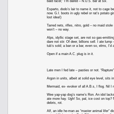
bald racer,” I’m dared – N.U.S. bar at six.
Esparto, dodo’s lair to name it, not to cage b
now. G.I. boots in ugly rebel or rat’s potato g
lost idea!)
Tarred nets, rifles, nitro, gold – no maid stole
won’t – no way.
Alps, idyllic stage set, are not so gas-emittin
dare not stir. Of deer, billions sell. I ate lum
tub’s sold; a ban or a bar, even so, elms, I’d 
Open if a main A.C. plug is in it.
Late men I fed late – pasties or not. “Raptur
Argon in units, albeit at solid eye level, sit
Mermaid, ex- evoker of all A.B.s, I flog. Nil 
Wee yap-yap dog’s name’s Ron. An idol lacks a 
ate more hay. Ugh! So, pal, ice cost on top? No,
debris, rot.
Alf, an idle he-man as “master animal lifer” di