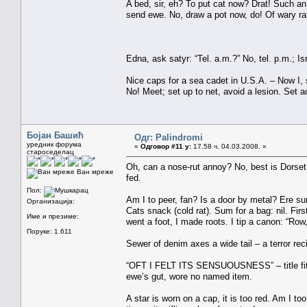
A bed, sir, eh? To put cat now? Drat! Such an i
send ewe. No, draw a pot now, do! Of wary rat 
Edna, ask satyr: “Tel. a.m.?” No, tel. p.m.; I
Nice caps for a sea cadet in U.S.A. – Now I, s
No! Meet; set up to net, avoid a lesion. Set a
Бојан Башић
Одг: Palindromi
уредник форума
«
Одговор #11 у:
17.58 ч. 04.03.2008. »
староседелац
Oh, can a nose-rut annoy? No, best is Dorset. I
Ван мреже
fed.
Пол:
Am I to peer, fan? Is a door by metal? Ere su
Организација:
Cats snack (cold rat). Sum for a bag: nil. Firs
Име и презиме:
went a foot, I made roots. I tip a canon: “Row
Поруке: 1.611
Sewer of denim axes a wide tail – a terror rec
“OFT I FELT ITS SENSUOUSNESS” – title fit fo
ewe’s gut, wore no named item.
A star is worn on a cap, it is too red. Am I t