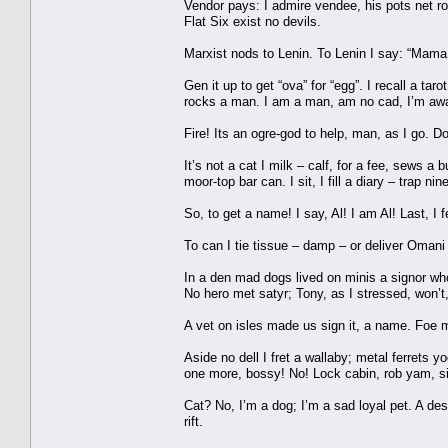
Vendor pays: I admire vendee, his pots net roe
Flat Six exist no devils.
Marxist nods to Lenin. To Lenin I say: “Mama
Gen it up to get “ova” for “egg”. I recall a tar
rocks a man. I am a man, am no cad, I’m awar
Fire! Its an ogre-god to help, man, as I go. Do 
It’s not a cat I milk – calf, for a fee, sews a b
moor-top bar can. I sit, I fill a diary – trap n
So, to get a name! I say, Al! I am Al! Last, I f
To can I tie tissue – damp – or deliver Omani 
In a den mad dogs lived on minis a signor who 
No hero met satyr; Tony, as I stressed, won’t
A vet on isles made us sign it, a name. Foe 
Aside no dell I fret a wallaby; metal ferrets y
one more, bossy! No! Lock cabin, rob yam, si
Cat? No, I’m a dog; I’m a sad loyal pet. A desi
rift.