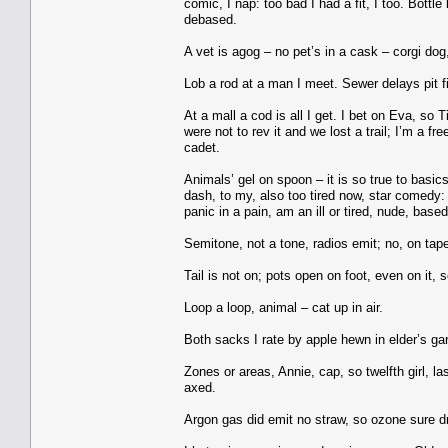
comic, I nap: too bad I had a fit, I too. Bottle
debased.
A vet is agog – no pet’s in a cask – corgi dog,
Lob a rod at a man I meet. Sewer delays pit fir
At a mall a cod is all I get. I bet on Eva, so
were not to rev it and we lost a trail; I’m a fre
cadet.
Animals’ gel on spoon – it is so true to basics 
dash, to my, also too tired now, star comedy: A 
panic in a pain, am an ill or tired, nude, based 
Semitone, not a tone, radios emit; no, on tape
Tail is not on; pots open on foot, even on it, 
Loop a loop, animal – cat up in air.
Both sacks I rate by apple hewn in elder’s gar
Zones or areas, Annie, cap, so twelfth girl, 
axed.
Argon gas did emit no straw, so ozone sure drop