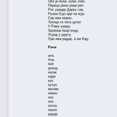
Ово је мука, куме Јово.
Перица реже раци реп.
Рис украде Дарку сир.
Ружан Едо оде на жур.
Сир има мирис.
Татица ти чита цитат.
У Риму умиру.
Удовица баци воду.
Угурај у јаругу.
Ујак има радар, а ми Кају.
Речи
ала
Ана
боб
довод
капак
кајак
кук
кулук
мелем
невен
око
поп
потоп
покоп
радар