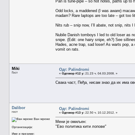
Pan is tune-pipe – so hot notes, paths up to
Odd locks, a maddened (I was aware) macaw o
madam? Rare laptops are too late – got too li
Nits rub – snip now, I’ll abate, not snip, nits I 
Nubile Danish tomboys I led to old loser as n
snipe. (Edit: one hairy snipe, eh?) See silline
Hades, acne trap, sad loser! As warts pop, a d
vomit on rats.
Miki
Одг: Palindromi
Гост
«
Одговор #12 у:
21.23 ч. 04.03.2008. »
Свака част, Пеђа, нисам знао да их има ов
Dalibor
Одг: Palindromi
гост
«
Одговор #13 у:
22.50 ч. 10.12.2012. »
Ван мреже
Мени је омиљен:
"Ево политика кити лопове"
Организација:
Име и презиме: