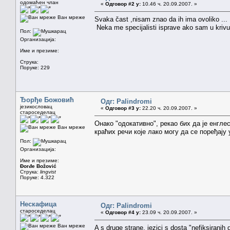
одомаћен члан
«
Одговор #2 у:
10.46 ч. 20.09.2007. »
Ван мреже
Svaka čast ,nisam znao da ih ima ovoliko ...
Neka me specijalisti isprave ako sam u krivu,
Пол:
Организација:
Име и презиме:
Струка:
Поруке: 229
Ђорђе Божовић
Одг: Palindromi
језикословац
«
Одговор #3 у:
22.20 ч. 20.09.2007. »
староседелац
Онако "одокативно", рекао бих да је енгле
Ван мреже
краћих речи које лако могу да се поређају
Пол:
Организација:
Име и презиме:
Đorđe Božović
Струка:
lingvist
Поруке: 4.322
Нескафица
Одг: Palindromi
староседелац
«
Одговор #4 у:
23.09 ч. 20.09.2007. »
Ван мреже
A s druge strane, jezici s dosta "nefiksiranih