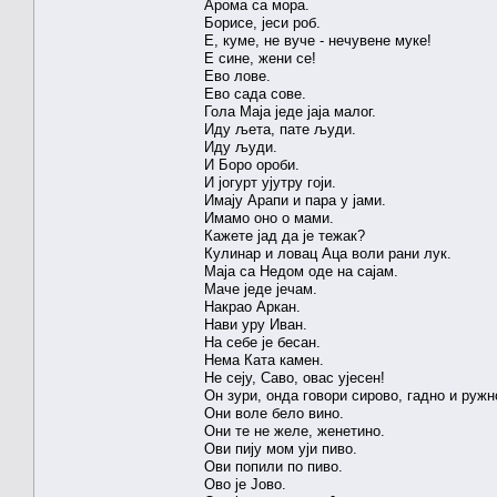
Арома са мора.
Борисе, јеси роб.
Е, куме, не вуче - нечувене муке!
Е сине, жени се!
Ево лове.
Ево сада сове.
Гола Маја једе јаја малог.
Иду љета, пате људи.
Иду људи.
И Боро ороби.
И јогурт ујутру гоји.
Имају Арапи и пара у јами.
Имамо оно о мами.
Кажете јад да је тежак?
Кулинар и ловац Аца воли рани лук.
Маја са Недом оде на сајам.
Маче једе јечам.
Накрао Аркан.
Нави уру Иван.
На себе је бесан.
Нема Ката камен.
Не сеју, Саво, овас ујесен!
Он зури, онда говори сирово, гадно и ружн
Они воле бело вино.
Они те не желе, женетино.
Ови пију мом уји пиво.
Ови попили по пиво.
Ово је Јово.