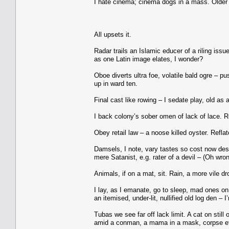
I hate cinema; cinema dogs in a mass. Older e
All upsets it.
Radar trails an Islamic educer of a riling issu
as one Latin image elates, I wonder?
Oboe diverts ultra foe, volatile bald ogre – pus
up in ward ten.
Final cast like rowing – I sedate play, old as
I back colony’s sober omen of lack of lace. 
Obey retail law – a noose killed oyster. Refl
Damsels, I note, vary tastes so cost now dess
mere Satanist, e.g. rater of a devil – (Oh wro
Animals, if on a mat, sit. Rain, a more vile dr
I lay, as I emanate, go to sleep, mad ones on do
an itemised, under-lit, nullified old log den – 
Tubas we see far off lack limit. A cat on still
amid a conman, a mama in a mask, corpse et a