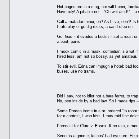
Hot pages are in a mag, nor will I peer, famil
Have pity! A pitiable eel – “Oh wet am I!” - to s
Call a matador minor, eh? As I live, don’t! Is
I rate play or go dig rocks; a can I step on.
Go! Gas – it evades a bedsit – set a roost on f
a boot, panic.
I mock comic in a mask, comedian is a wit if f
hired less, am not so bossy, as yet amateur.
To stir evil, Edna can impugn a hotel: bad loos
buses, use no trams.
Did I say, not to idiot nor a bare ferret, to t
No, pen inside by a bad law. So I made rips –
Some Roman items in a.m. ordered “Is room for 
for a contest, I won kiss. I may raid fine dales
Forecast for Clare v. Essex: If no rain, a man
Senor is a gnome, latinos’ bad eyesore. Help 