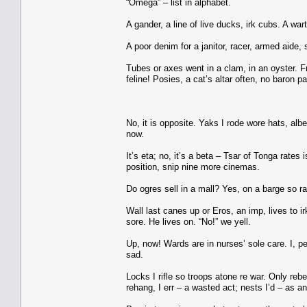
“Omega” – list in alphabet.
A gander, a line of live ducks, irk cubs. A wa
A poor denim for a janitor, racer, armed aide, so
Tubes or axes went in a clam, in an oyster. Fre
feline! Posies, a cat’s altar often, no baron 
No, it is opposite. Yaks I rode wore hats, albe
now.
It’s eta; no, it’s a beta – Tsar of Tonga rates
position, snip nine more cinemas.
Do ogres sell in a mall? Yes, on a barge so ra
Wall last canes up or Eros, an imp, lives to i
sore. He lives on. “No!” we yell.
Up, now! Wards are in nurses’ sole care. I, pee
sad.
Locks I rifle so troops atone re war. Only reb
rehang, I err – a wasted act; nests I’d – as an