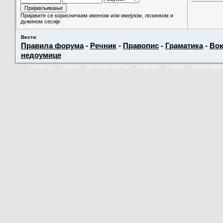
Пријавите се корисничким именом или имејлом, лозинком и
дужином сесије
Вести
:
Правила форума
-
Речник
-
Правопис
-
Граматика
-
Вок
недоумице
ПОЧЕТНА
ПОМОЋ
ПРЕТРАГА ФОРУМА
КАЛЕНДАР
ТАГОВИ
ПРИЈАВЉИВА