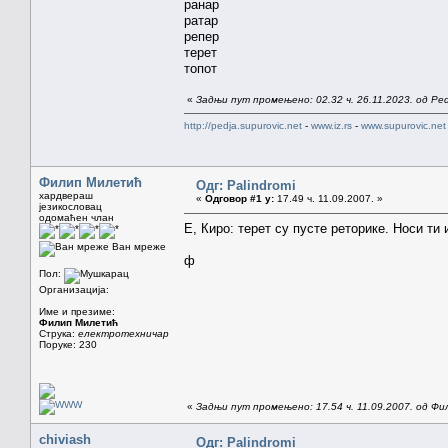
ранар
ратар
репер
терет
топот
«
Задњи пут промењено: 02.32 ч. 26.11.2023. од Ped
http://pedja.supurovic.net
-
www.iz.rs
-
www.supurovic.net
Филип Милетић
Одг: Palindromi
хардвераш
«
Одговор #1 у:
17.49 ч. 11.09.2007. »
језикословац
одомаћен члан
Е, Киро: терет су пусте реторике. Носи ти 
Ван мреже
ф
Пол:
Организација:
Име и презиме:
Филип Милетић
Струка:
електротехничар
Поруке: 230
«
Задњи пут промењено: 17.54 ч. 11.09.2007. од Ф
chiviash
Одг: Palindromi