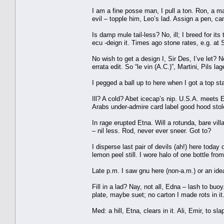
I am a fine posse man, I pull a ton. Ron, a m
evil – topple him, Leo’s lad. Assign a pen, ca
Is damp mule tail-less? No, ill; I breed for it
ecu -deign it. Times ago stone rates, e.g. at S
No wish to get a design I, Sir Des, I’ve let? No
errata edit. So “le vin (A.C.)”, Martini, Pils lag
I pegged a ball up to here when I got a top s
Ill? A cold? Abet icecap’s nip. U.S.A. meets E
Arabs under-admire card label good hood stol
In rage erupted Etna. Will a rotunda, bare vil
– nil less. Rod, never ever sneer. Got to?
I disperse last pair of devils (ah!) here today
lemon peel still. I wore halo of one bottle from 
Late p.m. I saw gnu here (non-a.m.) or an idea
Fill in a lad? Nay, not all, Edna – lash to buoy
plate, maybe suet; no carton I made rots in it
Med: a hill, Etna, clears in it. Ali, Emir, to sla