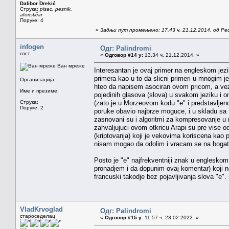
Dalibor Drekić
Струка:
pisac, pesnik,
aforističar
Поруке: 4
«
Задњи пут промењено: 17.43 ч. 21.12.2014. од Pe
infogen
Одг: Palindromi
гост
«
Одговор #14 у:
13.34 ч. 21.12.2014. »
Ван мреже
Interesantan je ovaj primer na engleskom jezi
primera kao u to da slicni primeri u mnogim j
Организација:
hteo da napisem asociran ovom pricom, a veza
Име и презиме:
pojedinih glasova (slova) u svakom jeziku i o
Струка:
(zato je u Morzeovom kodu "e" i predstavljen
Поруке: 2
poruke obavio najbrze moguce, i u skladu sa 
zasnovani su i algoritmi za kompresovanje u 
zahvaljujuci ovom otkricu Arapi su pre vise o
(kriptovanja) koji je vekovima koriscena kao
nisam mogao da odolim i vracam se na bogats
Posto je "e" najfrekventniji znak u engleskom,
pronadjem i da dopunim ovaj komentar) koji ne
francuski takodje bez pojavljivanja slova "e".
VladKrvoglad
Одг: Palindromi
староседелац
«
Одговор #15 у:
11.57 ч. 23.02.2022. »