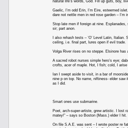
natural life’s words, God. Fill up guts, boy, liv
Gaelic, I’m odd Erin, I’m Eire, esteemed islet
dare not nettle men in red rose garden – I’m in
Stop late men if foreign at nine. Esplanades,
sir; part anon.
I also rehash tests – ‘O’ Level Latin, Italian.
ceiling, i.e. final part, lures open if evil trade.
Volga River rises on no steppe. Elsinore has
A sacred robot nurses simple hero’s eye; dabs
crofts, acer of maple. Hot, I fish; cold, I aris
Ian I swept aside to visit, in a bar of moors
nine p on top. No name, niftiness- elder saw it
as I did.
Smart ones use submarine.
Poet, arch-super-artiste, grew artistic. I lost 
matey!” – says so Boston (Mass.) elder I hit.
On file S.A.E. was sent – I wrote poster re fa