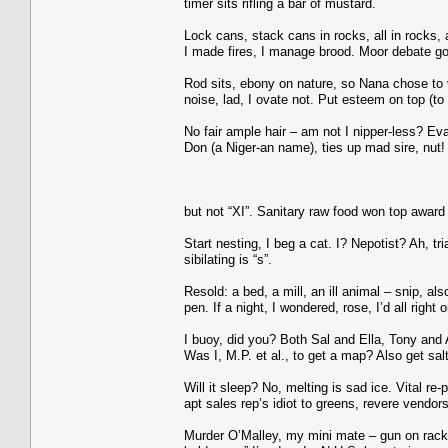
timer sits rifling a bar of mustard.
Lock cans, stack cans in rocks, all in rocks, 
I made fires, I manage brood. Moor debate got 
Rod sits, ebony on nature, so Nana chose to v
noise, lad, I ovate not. Put esteem on top (to 
No fair ample hair – am not I nipper-less? E
Don (a Niger-an name), ties up mad sire, nut! 
but not “XI”. Sanitary raw food won top awa
Start nesting, I beg a cat. I? Nepotist? Ah, tri
sibilating is “s”.
Resold: a bed, a mill, an ill animal – snip, als
pen. If a night, I wondered, rose, I’d all right 
I buoy, did you? Both Sal and Ella, Tony and A
Was I, M.P. et al., to get a map? Also get salt?
Will it sleep? No, melting is sad ice. Vital re
apt sales rep’s idiot to greens, revere vendors
Murder O’Malley, my mini mate – gun on rack. Ca