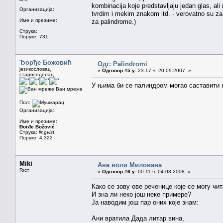
kombinacija koje predstavljaju jedan glas, al
Организација:
tvrdim i mekim znakom itd. - verovatno su zak
Име и презиме:
za palindrome.)
Струка:
Поруке: 731
Ђорђе Божовић
Одг: Palindromi
језикословац
«
Одговор #5 у:
23.17 ч. 20.09.2007. »
староседелац
У њима би се палиндром могао саставити н
Ван мреже
Пол:
Организација:
Име и презиме:
Đorđe Božović
Струка:
lingvist
Поруке: 4.322
Miki
Ана воли Милована
Гост
«
Одговор #6 у:
00.11 ч. 04.03.2008. »
Како се зову ове реченице које се могу чи
И зна ли неко још неке примере?
Ја наводим још пар оних које знам:
Ани вратила Дада литар вина,