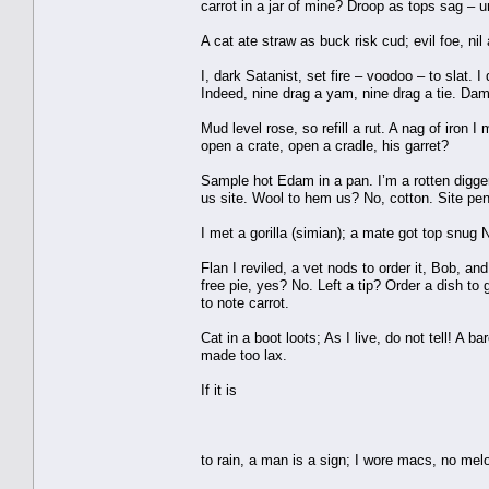
carrot in a jar of mine? Droop as tops sag – 
A cat ate straw as buck risk cud; evil foe, nil
I, dark Satanist, set fire – voodoo – to slat.
Indeed, nine drag a yam, nine drag a tie. D
Mud level rose, so refill a rut. A nag of iron I 
open a crate, open a cradle, his garret?
Sample hot Edam in a pan. I’m a rotten digger 
us site. Wool to hem us? No, cotton. Site pen 
I met a gorilla (simian); a mate got top snug N
Flan I reviled, a vet nods to order it, Bob, 
free pie, yes? No. Left a tip? Order a dish to
to note carrot.
Cat in a boot loots; As I live, do not tell! A b
made too lax.
If it is
to rain, a man is a sign; I wore macs, no melons