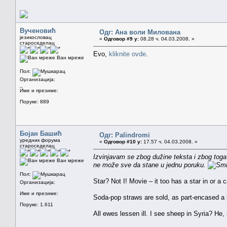
Вученовић
Одг: Ана воли Милована
језикословац
«
Одговор #9 у:
08.28 ч. 04.03.2008. »
староседелац
Evo,
kliknite ovde
.
Ван мреже
Пол:
Организација:
_
Име и презиме:
Поруке: 889
Бојан Башић
Одг: Palindromi
уредник форума
«
Одговор #10 у:
17.57 ч. 04.03.2008. »
староседелац
Izvinjavam se zbog dužine teksta i zbog toga
Ван мреже
ne može sve da stane u jednu poruku.
Пол:
Star? Not I! Movie – it too has a star in or 
Организација:
Име и презиме:
Soda-pop straws are sold, as part-encased a h
Поруке: 1.611
All ewes lessen ill. I see sheep in Syria? He,