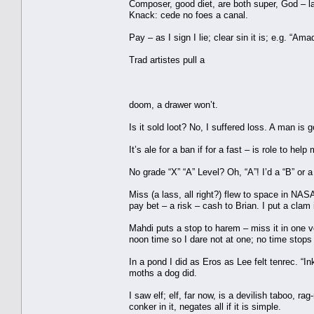
Composer, good diet, are both super, God – lab
Knack: cede no foes a canal.
Pay – as I sign I lie; clear sin it is; e.g. “Ama
Trad artistes pull a
doom, a drawer won’t.
Is it sold loot? No, I suffered loss. A man is 
It’s ale for a ban if for a fast – is role to 
No grade “X” “A” Level? Oh, “A”! I’d a “B” or 
Miss (a lass, all right?) flew to space in NAS
pay bet – a risk – cash to Brian. I put a clam 
Mahdi puts a stop to harem – miss it in one vo
noon time so I dare not at one; no time stops a
In a pond I did as Eros as Lee felt tenrec. “In
moths a dog did.
I saw elf; elf, far now, is a devilish taboo, ra
conker in it, negates all if it is simple.