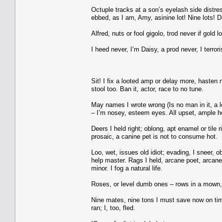
Octuple tracks at a son’s eyelash side distress
ebbed, as I am, Amy, asinine lot! Nine lots! D
Alfred, nuts or fool gigolo, trod never if gold 
I heed never, I’m Daisy, a prod never, I terro
Sit! I fix a looted amp or delay more, hasten no
stool too. Ban it, actor, race to no tune.
May names I wrote wrong (Is no man in it, a lon
– I’m nosey, esteem eyes. All upset, ample ho
Deers I held right; oblong, apt enamel or tile r
prosaic, a canine pet is not to consume hot.
Loo, wet, issues old idiot; evading, I sneer, o
help master. Rags I held, arcane poet, arcane po
minor. I fog a natural life.
Roses, or level dumb ones – rows in a mown,
Nine mates, nine tons I must save now on time 
ran; I, too, fled.