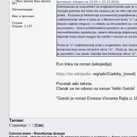
Ван мреже
Цитирано: infogen на 13.34 ч. 21.12.2014.
Interesantan je ovaj primer na engleskom jeziku gde je ce
Организација:
mnogim jezicima tek treba da nastanu jer se niko nije 
jezika. Poznata je frekvencija (ucestanost) pojavljivanja
Име и презиме:
najfrekventnije slovo e (zato je u Morzeovom kodu "e" i
Струка:
obavio najbrze moguce, i u skladu sa tim pravilom su i o
Поруке: 1.137
racunarstvu. Ovom problematikom posebno se u proslosti b
monoalfabetsku supstituciju, sistem sifrovanja (kriptov
digresije kojoj nisam mogao da odolim i vracam se na bog
Posto je "e" najfrekventniji znak u engleskom, kao kurioz
komentar) koji nema niti jedno slovo "e". Onda je, kao jo
je preveden i na srpski, takodje bez koriscenja slova "e".
Evo linka na roman (wikipedija):
https://en.wikipedia
.org/wiki/Gadsby_(novel)
Pocetak wiki teksta:
Clanak se ne odnosi na roman 'Veliki Getsbi'
"Getsbi je roman Ernesta Vincenta Rajta iz 193
Тагови:
Странице:
1
2
[
Све
]
Српски језик - Вокабулар форум