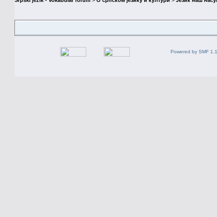
Srpski jezik - Vokabular forum
>
О српском језику и култури
>
Језик наш нас
Powered by SMF 1.