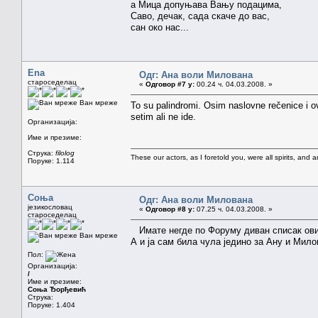
а Мица допуњава Вању подацима,
Саво, дечак, сада скаче до вас,
сан око нас...
Ena
Одг: Ана воли Милована
староседелац
«
Одговор #7 у:
00.24 ч. 04.03.2008. »
Ван мреже
To su palindromi. Osim naslovne rečenice i 
setim ali ne ide.
Организација:
Име и презиме:
Струка:
filolog
These our actors, as I foretold you, were all spirits, and are
Поруке: 1.114
Соња
Одг: Ана воли Милована
језикословац
«
Одговор #8 у:
07.25 ч. 04.03.2008. »
староседелац
Имате негде по Форуму диван списак ових
Ван мреже
А и ја сам била чула једино за Ану и Мило
Пол:
Организација:
/
Име и презиме:
Соња Ђорђевић
Струка:
Поруке: 1.404