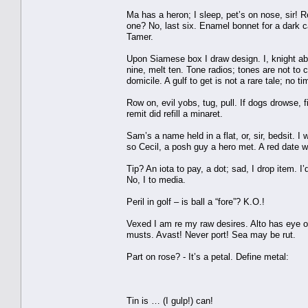
Ma has a heron; I sleep, pet’s on nose, sir! Rev.
one? No, last six. Enamel bonnet for a dark car
Tamer.
Upon Siamese box I draw design. I, knight abl
nine, melt ten. Tone radios; tones are not to c
domicile. A gulf to get is not a rare tale; no t
Row on, evil yobs, tug, pull. If dogs drowse, fi
remit did refill a minaret.
Sam’s a name held in a flat, or, sir, bedsit. I 
so Cecil, a posh guy a hero met. A red date wa
Tip? An iota to pay, a dot; sad, I drop item. 
No, I to media.
Peril in golf – is ball a “fore”? K.O.!
Vexed I am re my raw desires. Alto has eye on 
musts. Avast! Never port! Sea may be rut.
Part on rose? - It’s a petal. Define metal:
Tin is … (I gulp!) can!