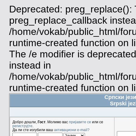
Deprecated: preg_replace(): 
preg_replace_callback instea
/home/vokab/public_html/for
runtime-created function on 
The /e modifier is deprecate
instead in
/home/vokab/public_html/for
runtime-created function on l
Српски јез
Srpski jez
Добро дошли,
Гост
. Молимо вас
пријавите се
или се
региструјте
.
Да ли сте изгубили ваш
активациони e-mail?