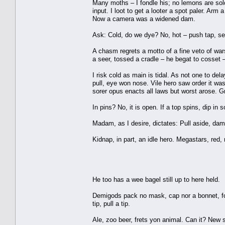
Many moths – I fondle his; no lemons are sold.
input. I loot to get a looter a spot paler. Ar
Now a camera was a widened dam.
Ask: Cold, do we dye? No, hot – push tap, set
A chasm regrets a motto of a fine veto of wars
a seer, tossed a cradle – he begat to cosset –
I risk cold as main is tidal. As not one to del
pull, eye won nose. Vile hero saw order it was
sorer opus enacts all laws but worst arose. 
In pins? No, it is open. If a top spins, dip in s
Madam, as I desire, dictates: Pull aside, damse
Kidnap, in part, an idle hero. Megastars, red, r
He too has a wee bagel still up to here held.
Demigods pack no mask, cap nor a bonnet, for 
tip, pull a tip.
Ale, zoo beer, frets yon animal. Can it? New se