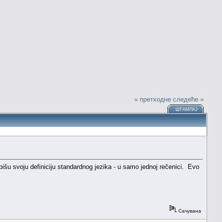
« претходне
следеће »
ШТАМПАЈ
pišu svoju definiciju standardnog jezika - u samo jednoj rečenici. Evo
Сачувана