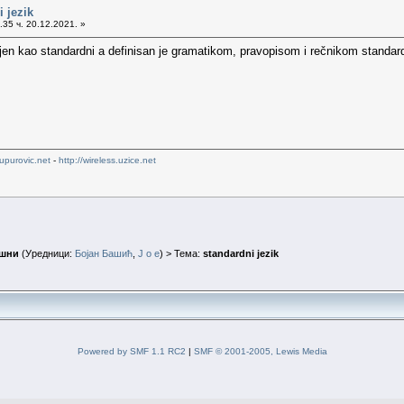
 jezik
35 ч. 20.12.2021. »
vojen kao standardni a definisan je gramatikom, pravopisom i rečnikom standar
upurovic.net
-
http://wireless.uzice.net
ушни
(Уредници:
Бојан Башић
,
J o e
) > Тема:
standardni jezik
Powered by SMF 1.1 RC2
|
SMF © 2001-2005, Lewis Media