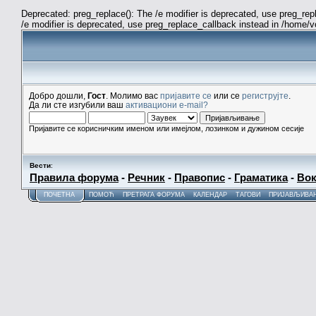
Deprecated: preg_replace(): The /e modifier is deprecated, use preg_re
/e modifier is deprecated, use preg_replace_callback instead in /home/
Добро дошли,
Гост
. Молимо вас
пријавите се
или се
региструјте
.
Да ли сте изгубили ваш
активациони e-mail?
Пријавите се корисничким именом или имејлом, лозинком и дужином сесије
Вести
:
Правила форума
-
Речник
-
Правопис
-
Граматика
-
Вок
ПОЧЕТНА
ПОМОЋ
ПРЕТРАГА ФОРУМА
КАЛЕНДАР
ТАГОВИ
ПРИЈАВЉИВА