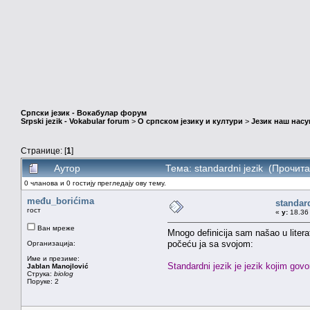
Српски језик - Вокабулар форум
Srpski jezik - Vokabular forum
>
О српском језику и култури
>
Језик наш нас
Странице: [
1
]
Аутор
Тема: standardni jezik (Прочит
0 чланова и 0 гостију прегледају ову тему.
među_borićima
standard
гост
«
у:
18.36 
Ван мреже
Mnogo definicija sam našao u litera
počeću ja sa svojom:
Организација:
Име и презиме:
Standardni jezik je jezik kojim gov
Jablan Manojlović
Струка:
biolog
Поруке: 2