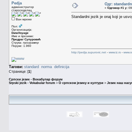
Pedja
Одг: standardni
администратор
«
Одговор #1 у:
09.
староседелац
Standardni jezik je onaj koji je us
Ван мреже
Пол:
Организација:
DataVoyage
Име и презиме:
Предраг Супуровић
Струка:
програмер
Поруке: 1.960
http://pedja.supurovic.net
-
www.iz.rs
-
www.s
Тагови:
standard
norma
definicija
Странице: [
1
]
Српски језик - Вокабулар форум
Srpski jezik - Vokabular forum
>
О српском језику и култури
>
Језик наш нас