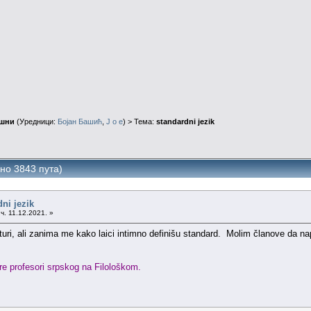
ушни
(Уредници:
Бојан Башић
,
J o e
) > Тема:
standardni jezik
ано 3843 пута)
ni jezik
ч. 11.12.2021. »
turi, ali zanima me kako laici intimno definišu standard. Molim članove da na
ore profesori srpskog na Filološkom.