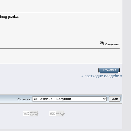
dnog jezika.
Сачувана
ШТАМПАЈ
« претходне
следеће »
Скочи на: