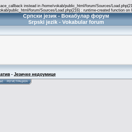
place_callback instead in /home/vokab/public_html/forum/Sources/Load.php(216
vokab/public_html/forum/Sources/Load.php(216) : runtime-created function on 
Српски језик - Вокабулар форум
Srpski jezik - Vokabular forum
атив
-
Језичке недоумице
ЊЕ
РЕГИСТРАЦИЈА