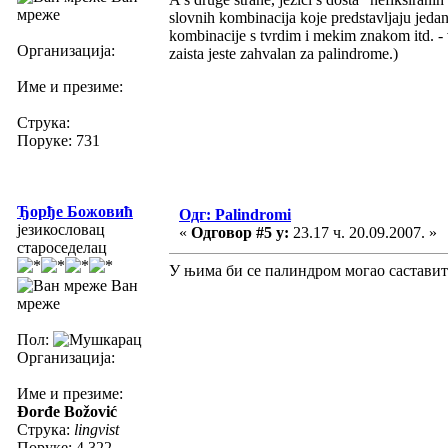
мреже
slovnih kombinacija koje predstavljaju jedan
kombinacije s tvrdim i mekim znakom itd. - 
Организација:
zaista jeste zahvalan za palindrome.)
Име и презиме:
Струка:
Поруке: 731
Ђорђе Божовић
Одг: Palindromi
језикословац
«
Одговор #5 у:
23.17 ч. 20.09.2007. »
староседелац
У њима би се палиндром могао саставит
Ван
мреже
Пол:
Организација:
Име и презиме:
Đorđe Božović
Струка:
lingvist
Поруке: 4.322