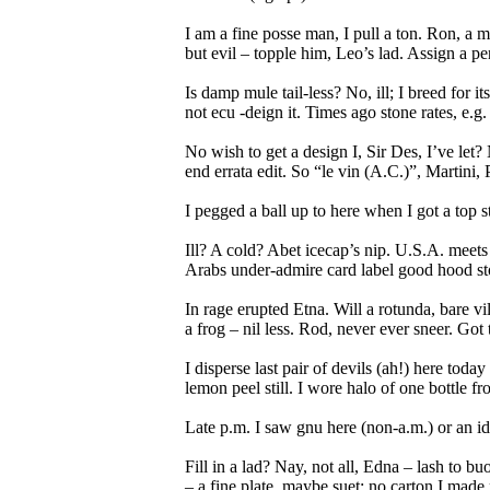
I am a fine posse man, I pull a ton. Ron, a m
but evil – topple him, Leo’s lad. Assign a pe
Is damp mule tail-less? No, ill; I breed for i
not ecu -deign it. Times ago stone rates, e.g.
No wish to get a design I, Sir Des, I’ve let? 
end errata edit. So “le vin (A.C.)”, Martini, P
I pegged a ball up to here when I got a top 
Ill? A cold? Abet icecap’s nip. U.S.A. meets E
Arabs under-admire card label good hood st
In rage erupted Etna. Will a rotunda, bare v
a frog – nil less. Rod, never ever sneer. Got 
I disperse last pair of devils (ah!) here toda
lemon peel still. I wore halo of one bottle fro
Late p.m. I saw gnu here (non-a.m.) or an id
Fill in a lad? Nay, not all, Edna – lash to b
– a fine plate, maybe suet; no carton I made r