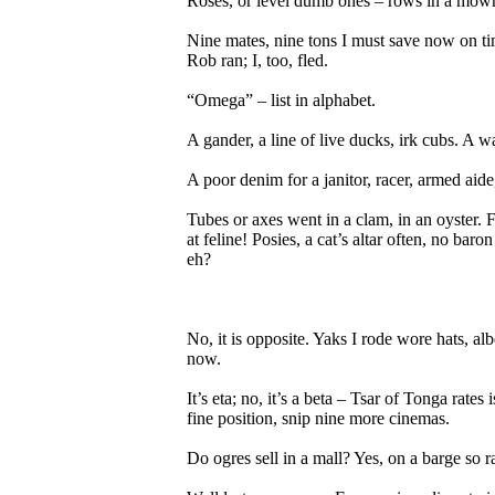
Roses, or level dumb ones – rows in a mown
Nine mates, nine tons I must save now on time 
Rob ran; I, too, fled.
“Omega” – list in alphabet.
A gander, a line of live ducks, irk cubs. A wa
A poor denim for a janitor, racer, armed aide, 
Tubes or axes went in a clam, in an oyster. Fr
at feline! Posies, a cat’s altar often, no ba
eh?
No, it is opposite. Yaks I rode wore hats, alb
now.
It’s eta; no, it’s a beta – Tsar of Tonga rates
fine position, snip nine more cinemas.
Do ogres sell in a mall? Yes, on a barge so r