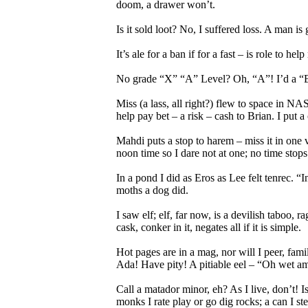
doom, a drawer won’t.
Is it sold loot? No, I suffered loss. A man is
It’s ale for a ban if for a fast – is role to 
No grade “X” “A” Level? Oh, “A”! I’d a “B”
Miss (a lass, all right?) flew to space in NA
help pay bet – a risk – cash to Brian. I put a
Mahdi puts a stop to harem – miss it in one vo
noon time so I dare not at one; no time stops 
In a pond I did as Eros as Lee felt tenrec. “
moths a dog did.
I saw elf; elf, far now, is a devilish taboo, 
cask, conker in it, negates all if it is simple.
Hot pages are in a mag, nor will I peer, fam
Ada! Have pity! A pitiable eel – “Oh wet am I!
Call a matador minor, eh? As I live, don’t! I
monks I rate play or go dig rocks; a can I st