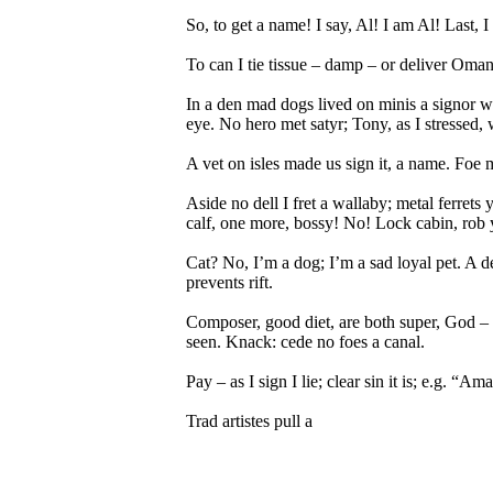
So, to get a name! I say, Al! I am Al! Last, I 
To can I tie tissue – damp – or deliver Omani
In a den mad dogs lived on minis a signor who
eye. No hero met satyr; Tony, as I stressed, w
A vet on isles made us sign it, a name. Foe
Aside no dell I fret a wallaby; metal ferrets
calf, one more, bossy! No! Lock cabin, rob y
Cat? No, I’m a dog; I’m a sad loyal pet. A des
prevents rift.
Composer, good diet, are both super, God – la
seen. Knack: cede no foes a canal.
Pay – as I sign I lie; clear sin it is; e.g. “Am
Trad artistes pull a