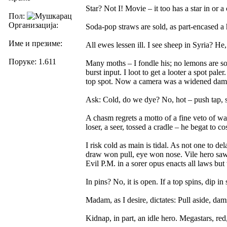
Star? Not I! Movie – it too has a star in or
Пол:
Организација:
Soda-pop straws are sold, as part-encased a h
Име и презиме:
All ewes lessen ill. I see sheep in Syria? He
Поруке: 1.611
Many moths – I fondle his; no lemons are sold
burst input. I loot to get a looter a spot pa
top spot. Now a camera was a widened dam
Ask: Cold, do we dye? No, hot – push tap, s
A chasm regrets a motto of a fine veto of war
loser, a seer, tossed a cradle – he begat to c
I risk cold as main is tidal. As not one to de
draw won pull, eye won nose. Vile hero saw o
Evil P.M. in a sorer opus enacts all laws bu
In pins? No, it is open. If a top spins, dip in 
Madam, as I desire, dictates: Pull aside, damse
Kidnap, in part, an idle hero. Megastars, red,