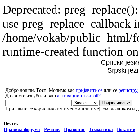
Deprecated: preg_replace():
use preg_replace_callback i
/home/vokab/public_html/f
runtime-created function on
Српски јези
Srpski jez
Добро дошли,
Гост
. Молимо вас
пријавите се
или се
региструј
Да ли сте изгубили ваш
активациони e-mail?
Пријавите се корисничким именом или имејлом, лозинком и 
Вести
:
Правила форума
-
Речник
-
Правопис
-
Граматика
-
Вокатив