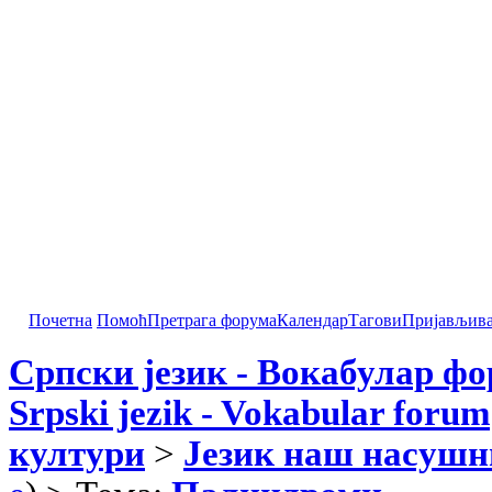
Почетна
Помоћ
Претрага форума
Календар
Тагови
Пријављив
Српски језик - Вокабулар ф
Srpski jezik - Vokabular forum
култури
>
Језик наш насушн