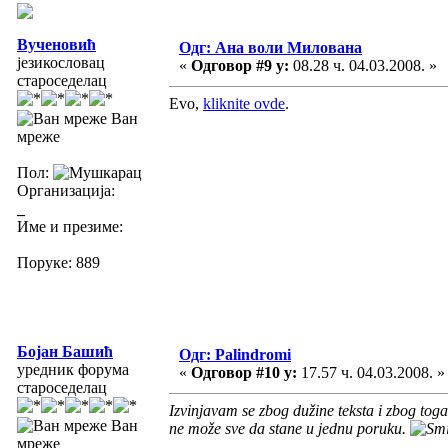
Вученовић
Одг: Ана воли Милована
језикословац
«
Одговор #9 у:
08.28 ч. 04.03.2008. »
староседелац
Evo,
kliknite ovde
.
Ван
мреже
Пол:
Организација:
_
Име и презиме:
Поруке: 889
Бојан Башић
Одг: Palindromi
уредник форума
«
Одговор #10 у:
17.57 ч. 04.03.2008. »
староседелац
Izvinjavam se zbog dužine teksta i zbog tog
Ван
ne može sve da stane u jednu poruku.
мреже