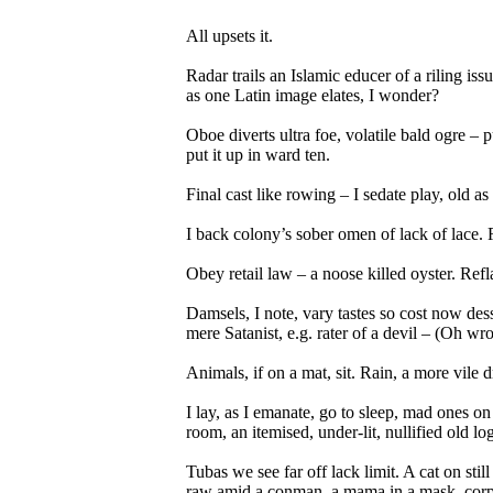
All upsets it.
Radar trails an Islamic educer of a riling iss
as one Latin image elates, I wonder?
Oboe diverts ultra foe, volatile bald ogre – p
put it up in ward ten.
Final cast like rowing – I sedate play, old 
I back colony’s sober omen of lack of lace.
Obey retail law – a noose killed oyster. Ref
Damsels, I note, vary tastes so cost now dess
mere Satanist, e.g. rater of a devil – (Oh wr
Animals, if on a mat, sit. Rain, a more vile dr
I lay, as I emanate, go to sleep, mad ones on d
room, an itemised, under-lit, nullified old lo
Tubas we see far off lack limit. A cat on stil
raw amid a conman, a mama in a mask, corpse