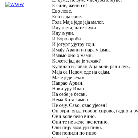
Е сине, жени се!
Ево лове.
Ево сада сове.
Гола Маја једе јаја малог.
Иду љета, пате људи.
Иду људи.
И Боро ороби.
И јогурт ујутру гоји.
Имају Арапи и пара у јами.
Имамо оно о мами.
Кажете јад да је тежак?
Кулинар и ловац Аца воли рани лук.
Маја са Недом оде на сајам.
Маче једе јечам.
Накрао Аркан.
Нави уру Иван.
На себе је бесан.
Нема Ката камен.
Не сеју, Саво, овас ујесен!
Он зури, онда говори сирово, гадно и р
Они воле бело вино.
Они те не желе, женетино.
Ови пију мом уји пиво.
Ови попили по пиво.