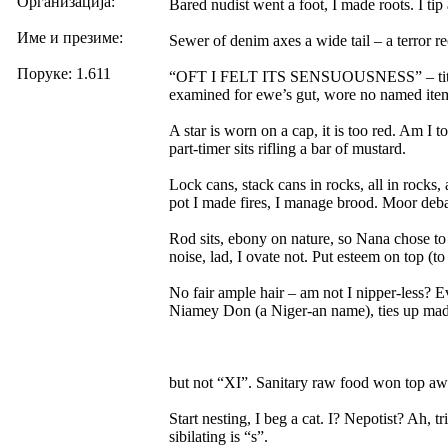
Организација:
Bared nudist went a foot, I made roots. I tip
Име и презиме:
Sewer of denim axes a wide tail – a terror re
Поруке: 1.611
“OFT I FELT ITS SENSUOUSNESS” – title fit 
examined for ewe’s gut, wore no named ite
A star is worn on a cap, it is too red. Am I
part-timer sits rifling a bar of mustard.
Lock cans, stack cans in rocks, all in rocks,
pot I made fires, I manage brood. Moor debate
Rod sits, ebony on nature, so Nana chose to 
noise, lad, I ovate not. Put esteem on top (to 
No fair ample hair – am not I nipper-less? E
Niamey Don (a Niger-an name), ties up mad s
but not “XI”. Sanitary raw food won top a
Start nesting, I beg a cat. I? Nepotist? Ah, t
sibilating is “s”.