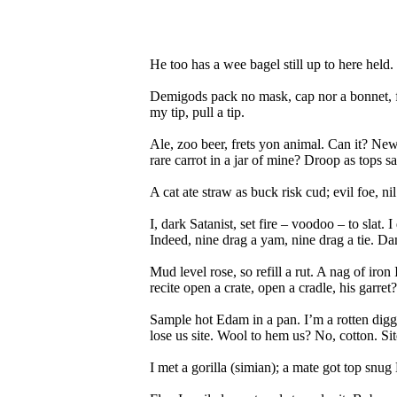
He too has a wee bagel still up to here held.
Demigods pack no mask, cap nor a bonnet, for 
my tip, pull a tip.
Ale, zoo beer, frets yon animal. Can it? New 
rare carrot in a jar of mine? Droop as tops s
A cat ate straw as buck risk cud; evil foe, ni
I, dark Satanist, set fire – voodoo – to slat.
Indeed, nine drag a yam, nine drag a tie. 
Mud level rose, so refill a rut. A nag of iron 
recite open a crate, open a cradle, his garret?
Sample hot Edam in a pan. I’m a rotten digge
lose us site. Wool to hem us? No, cotton. Site
I met a gorilla (simian); a mate got top snug 