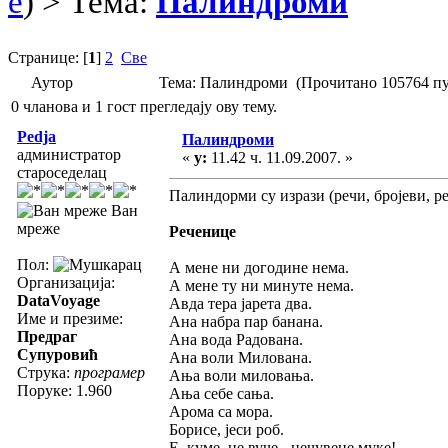
e
) > Тема:
Палиндроми
Странице: [
1
]
2
Све
Аутор
Тема: Палиндроми (Прочитано 105764 пу
0 чланова и 1 гост прегледају ову тему.
Pedja
Палиндроми
администратор
«
у:
11.42 ч. 11.09.2007. »
староседелац
Палиндорми су изрази (речи, бројеви, ре
Ван
мреже
Реченице
Пол:
А мене ни догодине нема.
Организација:
А мене ту ни минуте нема.
DataVoyage
Авда тера јарета два.
Име и презиме:
Ана набра пар банана.
Предраг
Ана вода Радована.
Супуровић
Ана воли Милована.
Струка:
програмер
Ања воли миловања.
Поруке: 1.960
Ања себе сања.
Арома са мора.
Борисе, јеси роб.
Е, куме, не вуче - нечувене муке!