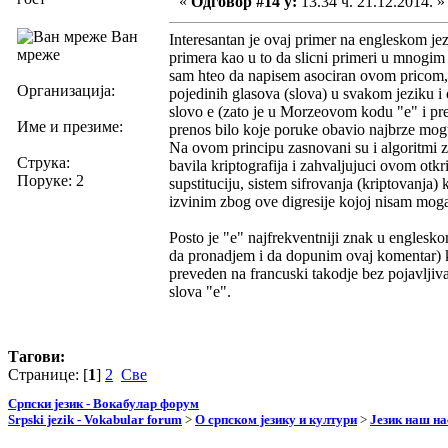
«
Одговор #14 у:
13.34 ч. 21.12.2014. »
Ван
Interesantan je ovaj primer na engleskom jez
мреже
primera kao u to da slicni primeri u mnogim 
sam hteo da napisem asociran ovom pricom, a
Организација:
pojedinih glasova (slova) u svakom jeziku i 
slovo e (zato je u Morzeovom kodu "e" i pr
Име и презиме:
prenos bilo koje poruke obavio najbrze mogu
Na ovom principu zasnovani su i algoritmi
Струка:
bavila kriptografija i zahvaljujuci ovom ot
Поруке: 2
supstituciju, sistem sifrovanja (kriptovanj
izvinim zbog ove digresije kojoj nisam moga
Posto je "e" najfrekventniji znak u engleskom
da pronadjem i da dopunim ovaj komentar) ko
preveden na francuski takodje bez pojavljiva
slova "e".
Тагови:
Странице: [
1
]
2
Све
Српски језик - Вокабулар форум
Srpski jezik - Vokabular forum
>
О српском језику и култури
>
Језик наш н