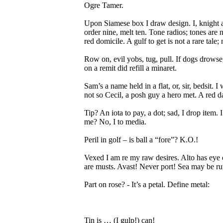
Ogre Tamer.
Upon Siamese box I draw design. I, knight ab
order nine, melt ten. Tone radios; tones are n
red domicile. A gulf to get is not a rare tale;
Row on, evil yobs, tug, pull. If dogs drowse, 
on a remit did refill a minaret.
Sam’s a name held in a flat, or, sir, bedsit. I
not so Cecil, a posh guy a hero met. A red da
Tip? An iota to pay, a dot; sad, I drop item
me? No, I to media.
Peril in golf – is ball a “fore”? K.O.!
Vexed I am re my raw desires. Alto has eye on
are musts. Avast! Never port! Sea may be ru
Part on rose? - It’s a petal. Define metal:
Tin is … (I gulp!) can!