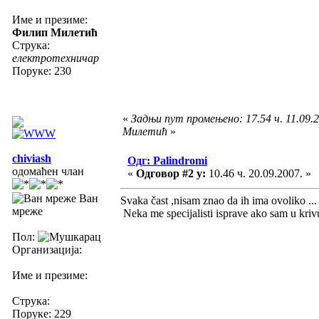
Име и презиме:
Филип Милетић
Струка:
електротехничар
Поруке: 230
«
Задњи пут промењено: 17.54 ч. 11.09.
Милетић
»
chiviash
Одг: Palindromi
одомаћен члан
«
Одговор #2 у:
10.46 ч. 20.09.2007. »
Ван
Svaka čast ,nisam znao da ih ima ovoliko ...
мреже
Neka me specijalisti isprave ako sam u krivu
Пол:
Организација:
Име и презиме:
Струка:
Поруке: 229