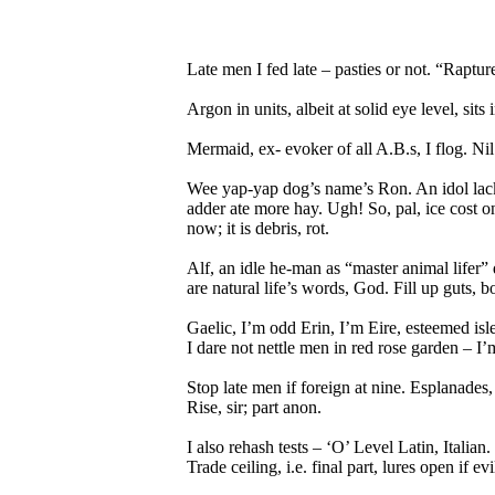
Late men I fed late – pasties or not. “Raptu
Argon in units, albeit at solid eye level, si
Mermaid, ex- evoker of all A.B.s, I flog. Ni
Wee yap-yap dog’s name’s Ron. An idol lacks a
adder ate more hay. Ugh! So, pal, ice cost on t
now; it is debris, rot.
Alf, an idle he-man as “master animal lifer” 
are natural life’s words, God. Fill up guts, bo
Gaelic, I’m odd Erin, I’m Eire, esteemed isle
I dare not nettle men in red rose garden – I’m
Stop late men if foreign at nine. Esplanades
Rise, sir; part anon.
I also rehash tests – ‘O’ Level Latin, Italian
Trade ceiling, i.e. final part, lures open if evi