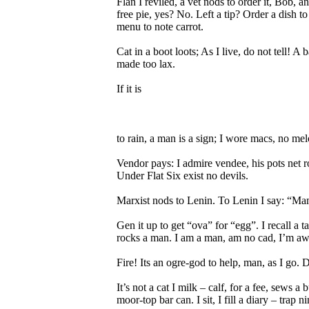
Flan I reviled, a vet nods to order it, Bob, 
free pie, yes? No. Left a tip? Order a dish t
menu to note carrot.
Cat in a boot loots; As I live, do not tell! A 
made too lax.
If it is
to rain, a man is a sign; I wore macs, no melons
Vendor pays: I admire vendee, his pots net ro
Under Flat Six exist no devils.
Marxist nods to Lenin. To Lenin I say: “Mam
Gen it up to get “ova” for “egg”. I recall a ta
rocks a man. I am a man, am no cad, I’m awa
Fire! Its an ogre-god to help, man, as I go. D
It’s not a cat I milk – calf, for a fee, sews a
moor-top bar can. I sit, I fill a diary – trap 