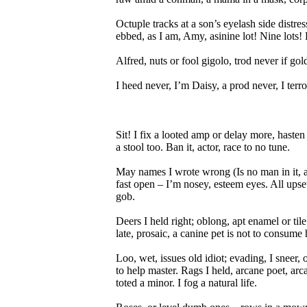
Octuple tracks at a son’s eyelash side distress
ebbed, as I am, Amy, asinine lot! Nine lots! 
Alfred, nuts or fool gigolo, trod never if gol
I heed never, I’m Daisy, a prod never, I terr
Sit! I fix a looted amp or delay more, hasten n
a stool too. Ban it, actor, race to no tune.
May names I wrote wrong (Is no man in it, a lo
fast open – I’m nosey, esteem eyes. All upse
gob.
Deers I held right; oblong, apt enamel or tile 
late, prosaic, a canine pet is not to consume 
Loo, wet, issues old idiot; evading, I sneer, 
to help master. Rags I held, arcane poet, arcan
toted a minor. I fog a natural life.