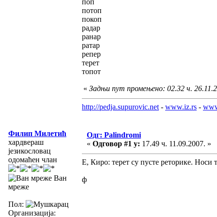
поп
потоп
покоп
радар
ранар
ратар
репер
терет
топот
«
Задњи пут промењено: 02.32 ч. 26.11.2
http://pedja.supurovic.net
-
www.iz.rs
-
www
Филип Милетић
Одг: Palindromi
хардвераш
«
Одговор #1 у:
17.49 ч. 11.09.2007. »
језикословац
одомаћен члан
Е, Киро: терет су пусте реторике. Носи 
Ван
ф
мреже
Пол:
Организација: