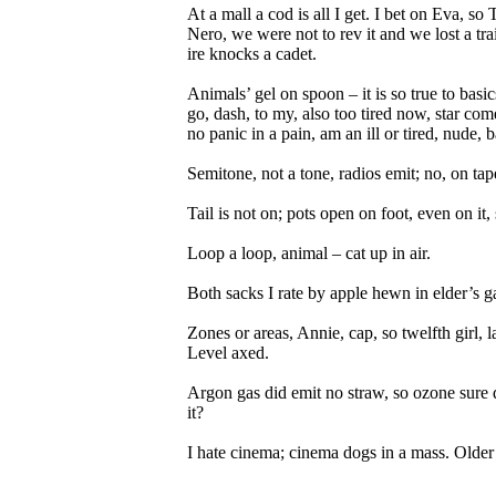
At a mall a cod is all I get. I bet on Eva, s
Nero, we were not to rev it and we lost a trail
ire knocks a cadet.
Animals’ gel on spoon – it is so true to basic
go, dash, to my, also too tired now, star comed
no panic in a pain, am an ill or tired, nude, ba
Semitone, not a tone, radios emit; no, on tape
Tail is not on; pots open on foot, even on it,
Loop a loop, animal – cat up in air.
Both sacks I rate by apple hewn in elder’s gar
Zones or areas, Annie, cap, so twelfth girl,
Level axed.
Argon gas did emit no straw, so ozone sure dr
it?
I hate cinema; cinema dogs in a mass. Older 