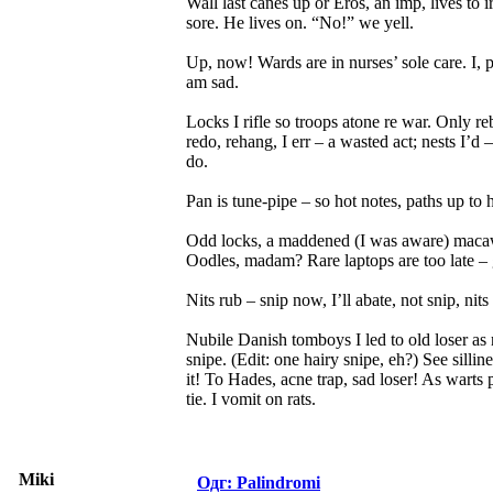
Wall last canes up or Eros, an imp, lives to 
sore. He lives on. “No!” we yell.
Up, now! Wards are in nurses’ sole care. I, pe
am sad.
Locks I rifle so troops atone re war. Only reb
redo, rehang, I err – a wasted act; nests I’d 
do.
Pan is tune-pipe – so hot notes, paths up to
Odd locks, a maddened (I was aware) macaw 
Oodles, madam? Rare laptops are too late – g
Nits rub – snip now, I’ll abate, not snip, nits 
Nubile Danish tomboys I led to old loser as
snipe. (Edit: one hairy snipe, eh?) See sillin
it! To Hades, acne trap, sad loser! As warts 
tie. I vomit on rats.
Miki
Одг: Palindromi