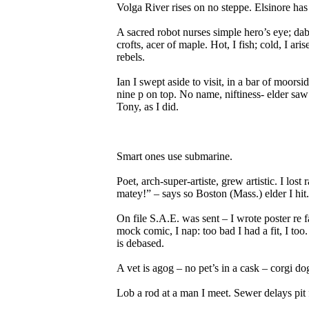
Volga River rises on no steppe. Elsinore ha
A sacred robot nurses simple hero’s eye; dabs
crofts, acer of maple. Hot, I fish; cold, I ar
rebels.
Ian I swept aside to visit, in a bar of moor
nine p on top. No name, niftiness- elder saw i
Tony, as I did.
Smart ones use submarine.
Poet, arch-super-artiste, grew artistic. I lost
matey!” – says so Boston (Mass.) elder I hit.
On file S.A.E. was sent – I wrote poster re f
mock comic, I nap: too bad I had a fit, I too.
is debased.
A vet is agog – no pet’s in a cask – corgi dog
Lob a rod at a man I meet. Sewer delays pit f