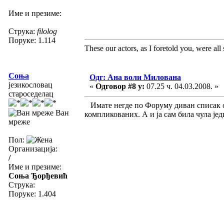
Име и презиме:
Струка:
filolog
Поруке: 1.114
These our actors, as I foretold you, were all sp
Соња
Одг: Ана воли Милована
језикословац
«
Одговор #8 у:
07.25 ч. 04.03.2008. »
староседелац
Имате негде по Форуму диван списак ов
Ван
компликованих. А и ја сам била чула је
мреже
Пол:
Организација:
/
Име и презиме:
Соња Ђорђевић
Струка:
Поруке: 1.404