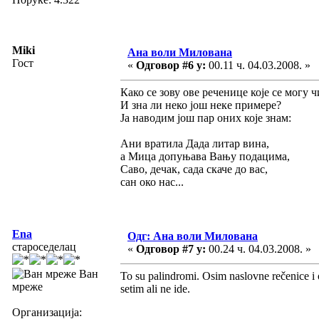
Miki
Ана воли Милована
Гост
«
Одговор #6 у:
00.11 ч. 04.03.2008. »
Како се зову ове реченице које се могу 
И зна ли неко још неке примере?
Ја наводим још пар оних које знам:
Ани вратила Дада литар вина,
а Мица допуњава Вању подацима,
Саво, дечак, сада скаче до вас,
сан око нас...
Ena
Одг: Ана воли Милована
староседелац
«
Одговор #7 у:
00.24 ч. 04.03.2008. »
Ван
To su palindromi. Osim naslovne rečenice i 
мреже
setim ali ne ide.
Организација: