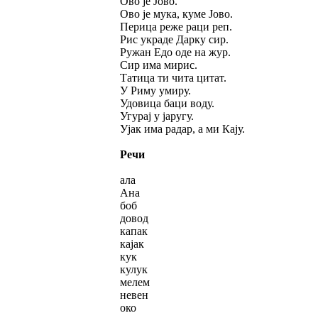
Ово је Јово.
Ово је мука, куме Јово.
Перица реже раци реп.
Рис украде Дарку сир.
Ружан Едо оде на жур.
Сир има мирис.
Татица ти чита цитат.
У Риму умиру.
Удовица баци воду.
Угурај у јаругу.
Ујак има радар, а ми Кају.
Речи
ала
Ана
боб
довод
капак
кајак
кук
кулук
мелем
невен
око