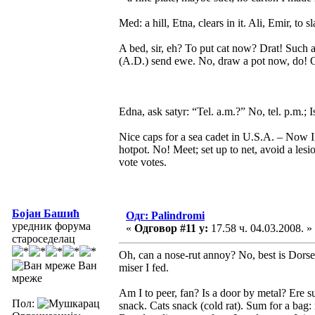
Med: a hill, Etna, clears in it. Ali, Emir, to sl
A bed, sir, eh? To put cat now? Drat! Such an 
(A.D.) send ewe. No, draw a pot now, do! Of
Edna, ask satyr: “Tel. a.m.?” No, tel. p.m.;
Nice caps for a sea cadet in U.S.A. – Now I, 
hotpot. No! Meet; set up to net, avoid a lesi
vote votes.
Бојан Башић
Одг: Palindromi
уредник форума
«
Одговор #11 у:
17.58 ч. 04.03.2008. »
староседелац
Oh, can a nose-rut annoy? No, best is Dorset.
Ван
miser I fed.
мреже
Am I to peer, fan? Is a door by metal? Ere s
Пол:
snack. Cats snack (cold rat). Sum for a bag: n