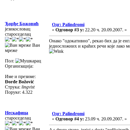
Ђорђе Божовић
Одг: Palindromi
језикословац
«
Одговор #3 у:
22.20 ч. 20.09.2007. »
староседелац
Онако "одокативно", рекао бих да је енг
Ван
једносложних и краћих речи које лако мо
мреже
Пол:
Организација:
Име и презиме:
Đorđe Božović
Струка:
lingvist
Поруке: 4.322
Нескафица
Одг: Palindromi
староседелац
«
Одговор #4 у:
23.09 ч. 20.09.2007. »
Ван
A s druge strane, jezici s dosta "nefiksirani