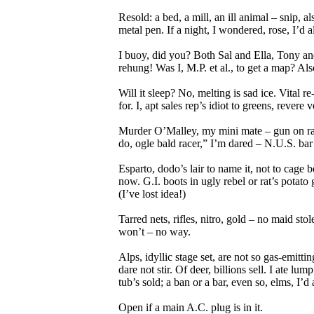
Resold: a bed, a mill, an ill animal – snip, al
metal pen. If a night, I wondered, rose, I’d al
I buoy, did you? Both Sal and Ella, Tony and
rehung! Was I, M.P. et al., to get a map? Also 
Will it sleep? No, melting is sad ice. Vital r
for. I, apt sales rep’s idiot to greens, revere
Murder O’Malley, my mini mate – gun on rack.
do, ogle bald racer,” I’m dared – N.U.S. bar 
Esparto, dodo’s lair to name it, not to cage b
now. G.I. boots in ugly rebel or rat’s potato
(I’ve lost idea!)
Tarred nets, rifles, nitro, gold – no maid stol
won’t – no way.
Alps, idyllic stage set, are not so gas-emitti
dare not stir. Of deer, billions sell. I ate lu
tub’s sold; a ban or a bar, even so, elms, I’d
Open if a main A.C. plug is in it.