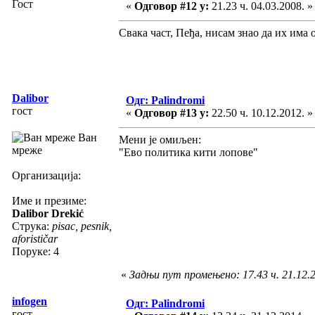
Гост
«
Одговор #12 у:
21.23 ч. 04.03.2008. »
Свака част, Пеђа, нисам знао да их има 
Dalibor
Одг: Palindromi
гост
«
Одговор #13 у:
22.50 ч. 10.12.2012. »
Ван
Мени је омиљен:
мреже
"Ево политика кити лопове"
Организација:
Име и презиме:
Dalibor Drekić
Струка:
pisac, pesnik,
aforističar
Поруке: 4
«
Задњи пут промењено: 17.43 ч. 21.12.2
infogen
Одг: Palindromi
гост