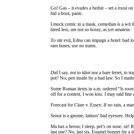
Go! Gas – it evades a bedsit – set a roost on 
hid a boot, panic.
I mock comic in a mask, comedian is a wit if 
hired less, am not so bossy, as yet amateur.
To stir evil, Edna can impugn a hotel: bad loo
ram buses, use no trams.
Did I say, not to idiot nor a bare ferret, to 
pot? No, pen inside by a bad law. So I made 
Some Roman items in a.m. ordered “Is room fo
off for a contest, I won kiss. I may raid fine d
Forecast for Clare v. Essex: If no rain, a man
Senor is a gnome, latinos’ bad eyesore. Help
Ma has a heron; I sleep, pet’s on nose, sir! Re
last one? No, last six. Enamel bonnet for a dar