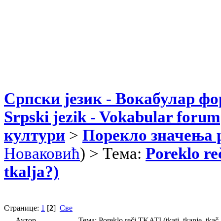
Српски језик - Вокабулар ф
Srpski jezik - Vokabular forum
култури
>
Порекло значења 
Новаковић
) > Тема:
Poreklo re
tkalja?)
Странице:
1
[
2
]
Све
Аутор
Тема: Poreklo reči TKATI (tkati, tkanje, tka