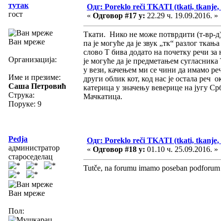
тутак
Одг: Poreklo reči TKATI (tkati, tkanje, 
гост
«
Одговор #17 у:
22.29 ч. 19.09.2016. »
Ткати. Нико не може потврдити (т-вр-д)
Ван мреже
па је могуће да је звук „тк“ разлог тка
слово Т бива додато на почетку речи за 
Организација:
је могуће да је предметањем сугласника 
у вези, качењем ми се чини да имамо реч
Име и презиме:
други облик кот, код нас је остала реч 
Саша Петровић
катерица у значењу веверице на југу Срби
Струка:
Мачкатица.
Поруке: 9
Pedja
Одг: Poreklo reči TKATI (tkati, tkanje, 
администратор
«
Одговор #18 у:
01.10 ч. 25.09.2016. »
староседелац
Tutče, na forumu imamo poseban podforum z
Ван мреже
Пол: