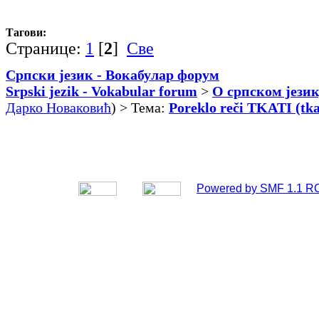
Тагови:
Странице:
1
[
2
]
Све
Српски језик - Вокабулар форум
Srpski jezik - Vokabular forum
>
О српском језик
Дарко Новаковић
) > Тема:
Poreklo reči TKATI (tkat
Powered by SMF 1.1 R