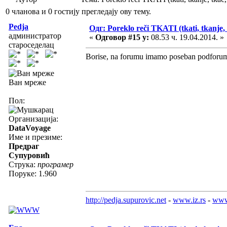
0 чланова и 0 гостију прегледају ову тему.
Pedja
Одг: Poreklo reči TKATI (tkati, tkanje, 
администратор
«
Одговор #15 у:
08.53 ч. 19.04.2014. »
староседелац
Borise, na forumu imamo poseban podforum 
Ван мреже
Пол:
Организација:
DataVoyage
Име и презиме:
Предраг
Супуровић
Струка:
програмер
Поруке: 1.960
http://pedja.supurovic.net
-
www.iz.rs
-
www