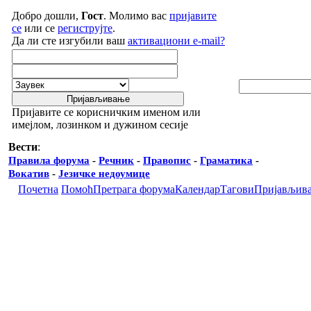
Добро дошли,
Гост
. Молимо вас
пријавите
се
или се
региструјте
.
Да ли сте изгубили ваш
активациони e-mail?
Пријавите се корисничким именом или
имејлом, лозинком и дужином сесије
Вести
:
Правила форума
-
Речник
-
Правопис
-
Граматика
-
Вокатив
-
Језичке недоумице
Почетна
Помоћ
Претрага форума
Календар
Тагови
Пријављив