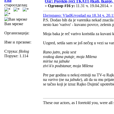
Ena
Одг: Poreklo reči TKATI (tkati, tkanje, 
староседелац
«
Одговор #16 у:
11.31 ч. 19.04.2014. »
Цитирано: VladKrvoglad на 18.34 ч. 20.1
P.S. Dodao bih da je varenika nekad znacila
Ван мреже
nesto kao 'varivo' - kuvano povrce, zelenis 
Организација:
Moja baka je reč varivo koristila za kuvani 
Име и презиме:
Uzgred, setila sam se još nečeg u vezi sa 
Струка:
filolog
Rano jutro, pola sest
Поруке: 1.114
svakog dana putuje, moja Milena
mirise na jabuke
zivi k'o podstanar, moja Milena
Pre par godina u nekoj emisiji na TV-u Rajk
na
varivo
(ne na
jabuke
), ali da su mu prija
se tačno koji je izraz Rajko Dujmić upotrebi
These our actors, as I foretold you, were all sp