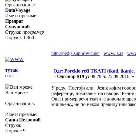
Организација:
DataVoyage
Име и презиме:
Предраг
Супуровић
Струка:
програмер
Поруке: 1.960
http://pedja.supurovic.net
-
www.iz.rs
-
www
тутак
Одг: Poreklo reči TKATI (tkati, tkanje, 
гост
«
Одговор #19 у:
08.29 ч. 25.09.2016. »
У реду. Постоји али. Језик којим говори
Ван мреже
референце, позивање на изворе. Речници
Овај пример речи ткати је довољно дре
Организација:
мишљењу, не по неком правилу или зак
Име и презиме:
Саша Петровић
Струка:
Поруке: 9