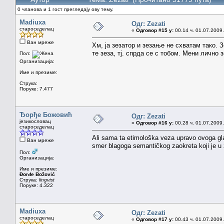
0 чланова и 1 гост прегледају ову тему.
Madiuxa
Одг: Zezati
староседелац
«
Одговор #15 у:
00.14 ч. 01.07.2009.
Ван мреже
Хм, ја зезатор и зезање не схватам тако. 
те зеза, тј. спрда се с тобом. Мени лично 
Пол:
Организација:
Име и презиме:
Струка:
Поруке: 7.477
Ђорђе Божовић
Одг: Zezati
језикословац
«
Одговор #16 у:
00.28 ч. 01.07.2009.
староседелац
Ali sama ta etimološka veza upravo ovoga glag
Ван мреже
smer blagoga semantičkog zaokreta koji je u z
Пол:
Организација:
Име и презиме:
Đorđe Božović
Струка:
lingvist
Поруке: 4.322
Madiuxa
Одг: Zezati
староседелац
«
Одговор #17 у:
00.43 ч. 01.07.2009.