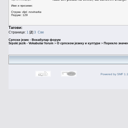
Име и презиме:
Струка:
dipl. novinarka
Поруке: 129
Тагови:
Странице:
1
[
2
]
3
Све
Српски језик - Вокабулар форум
Srpski jezik - Vokabular forum
>
О српском језику и култури
>
Порекло значе
Powered by SMF 1.