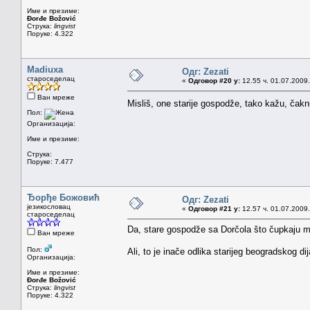
Име и презиме:
Đorđe Božović
Струка:
lingvist
Поруке: 4.322
Madiuxa
Одг: Zezati
староседелац
«
Одговор #20 у:
12.55 ч. 01.07.2009.
Ван мреже
Misliš, one starije gospodže, tako kažu, čakn
Пол:
Организација:
Име и презиме:
Струка:
Поруке: 7.477
Ђорђе Божовић
Одг: Zezati
језикословац
«
Одговор #21 у:
12.57 ч. 01.07.2009.
староседелац
Da, stare gospodže sa Dorčola što čupkaju mu
Ван мреже
Пол:
Ali, to je inače odlika starijeg beogradskog dij
Организација:
Име и презиме:
Đorđe Božović
Струка:
lingvist
Поруке: 4.322