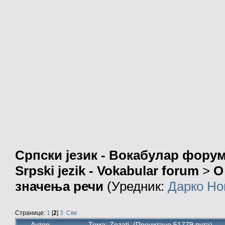
Српски језик - Вокабулар фору
Srpski jezik - Vokabular forum
>
О
значења речи
(Уредник:
Дарко Но
Странице:
1
[
2
]
3
Све
Аутор
Тема: Zezati (Прочитано 51779 пута)