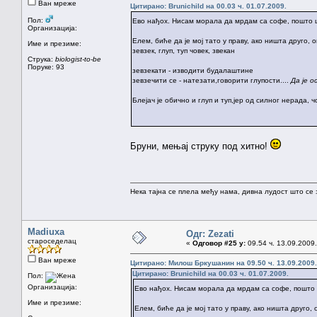
Ван мреже
Цитирано: Brunichild на 00.03 ч. 01.07.2009.
Пол:
Ево нађох. Нисам морала да мрдам са софе, пошто ше
Организација:
Елем, биће да је мој тато у праву, ако ништа друго,
Име и презиме:
зевзек, глуп, туп човек, звекан
Струка:
biologist-to-be
Поруке: 93
зевзекати - изводити будалаштине
зевзечити се - натезати,говорити глупости....
Да је о
Блејач је обично и глуп и туп,јер од силног нерада, чо
Бруни, мењај струку под хитно!
Нека тајна се плела међу нама, дивна лудост што се з
Madiuxa
Одг: Zezati
староседелац
«
Одговор #25 у:
09.54 ч. 13.09.2009.
Ван мреже
Цитирано: Милош Бркушанин на 09.50 ч. 13.09.2009.
Цитирано: Brunichild на 00.03 ч. 01.07.2009.
Пол:
Организација:
Ево нађох. Нисам морала да мрдам са софе, пошто ш
Име и презиме:
Елем, биће да је мој тато у праву, ако ништа друго,