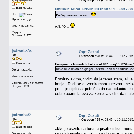
«
Одговор #27 у:
09.59 ч. 13.09.2009.
Ван мреже
Цитирано: Милош Бркушанин на 09.58 ч. 13.09.2009.
Пол:
Сајбер зевзек
, па зато.
Организација:
Име и презиме:
Ah, to...
Струка:
Поруке: 7.477
jadranka84
Одг: Zezati
члан
«
Одговор #28 у:
08.44 ч. 10.12.2015.
Ван мреже
Цитирано: chiviash link=topic=1307. msg10502#ms
Neko mi je rekao da glagol " zezati" dolazi od turske re
Организација:
Име и презиме:
Pozdrav svima, vidim da je tema stara, ali ja s
Струка:
dipl. novinarka
konja. Radi se o tvrdokornom turcizmu, neisko
Поруке: 129
prof. je cijeli sat potrošila da nas educira; lju
dobro upamtila ovo za konje, a vidim da malo
jadranka84
Одг: Zezati
члан
«
Одговор #29 у:
08.45 ч. 10.12.2015.
Ван мреже
akko je pravilo na forumu pisati ćirilicu, nema
rado bih pisala na čirilici, da obnovim znanje. . 
Организација: