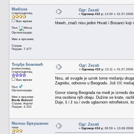
Madiuxa
Одг: Zezati
староседелац
«
Одговор #22 у:
13.00 ч. 01.07.2009.
Ван мреже
hheeh, znači nisu jedini Hrvati i Bosanci koji
Пол:
Организација:
Име и презиме:
Струка:
Поруке: 7.477
Ђорђе Божовић
Одг: Zezati
језикословац
«
Одговор #23 у:
13.11 ч. 01.07.2009.
староседелац
Nisu, ali svugde je uzrok tome mešanju drugač
Ван мреже
Zagrebu, odnosno u Beogradu. Još č/ć mešaju i
Пол:
Организација:
Govor starog Beograda na međi je između done
Име и презиме:
ima osobina njih obaju. Dužine se krate, razl
Đorđe Božović
Duje, š i ž su i ovde uglavnom retrofleksni, it
Струка:
lingvist
Поруке: 4.322
Милош Бркушанин
Одг: Zezati
члан
«
Одговор #24 у:
09.50 ч. 13.09.2009.