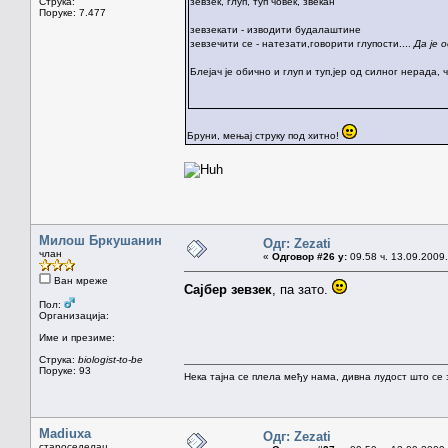
Струка:
зевзек, глуп, туп човек, звекан
Поруке: 7.477
зевзекати - изводити будалаштине
зевзечити се - натезати,говорити глупости....
Да је 
Блејач је обично и глуп и туп,јер од силног нерада, ч
Бруни, мењај струку под хитно!
Милош Бркушанин
Одг: Zezati
члан
«
Одговор #26 у:
09.58 ч. 13.09.2009.
Ван мреже
Сајбер зевзек
, па зато.
Пол:
Организација:
Име и презиме:
Струка:
biologist-to-be
Поруке: 93
Нека тајна се плела међу нама, дивна лудост што се з
Madiuxa
Одг: Zezati
староседелац