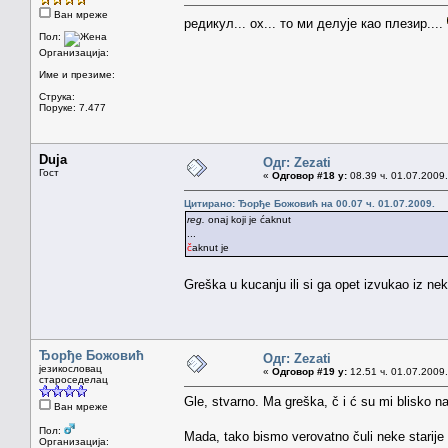
Ван мреже
редикул... ох... то ми делује као плезир....
Пол:
Организација:
Име и презиме:
Струка:
Поруке: 7.477
Duja
Одг: Zezati
Гост
«
Одговор #18 у:
08.39 ч. 01.07.2009.
Цитирано: Ђорђе Божовић на 00.07 ч. 01.07.2009.
reg.
onaj koji je ćaknut
...
č
aknut je
Greška u kucanju ili si ga opet izvukao iz n
Ђорђе Божовић
Одг: Zezati
језикословац
«
Одговор #19 у:
12.51 ч. 01.07.2009.
староседелац
Gle, stvarno. Ma greška, č i ć su mi blisko na
Ван мреже
Пол:
Mada, tako bismo verovatno čuli neke starije
Организација: