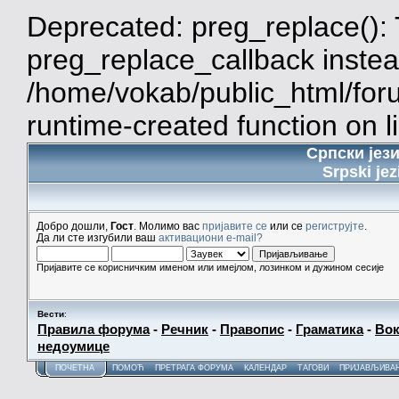
Deprecated: preg_replace(): 
preg_replace_callback instea
/home/vokab/public_html/for
runtime-created function on l
Српски јез
Srpski jez
Добро дошли,
Гост
. Молимо вас
пријавите се
или се
региструјте
.
Да ли сте изгубили ваш
активациони e-mail?
Пријавите се корисничким именом или имејлом, лозинком и дужином сесије
Вести
:
Правила форума
-
Речник
-
Правопис
-
Граматика
-
Вок
недоумице
ПОЧЕТНА
ПОМОЋ
ПРЕТРАГА ФОРУМА
КАЛЕНДАР
ТАГОВИ
ПРИЈАВЉИВА