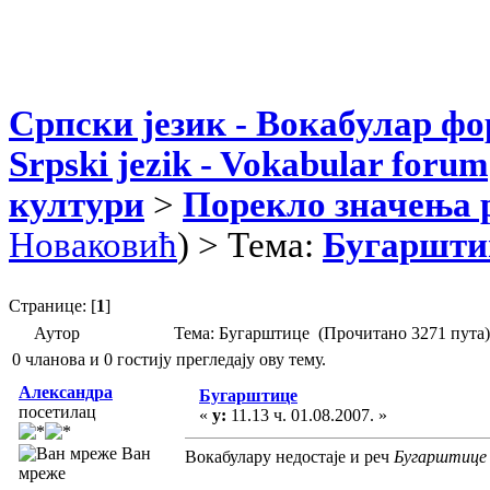
Српски језик - Вокабулар ф
Srpski jezik - Vokabular forum
култури
>
Порекло значења 
Новаковић
) > Тема:
Бугаршти
Странице: [
1
]
Аутор
Тема: Бугарштице (Прочитано 3271 пута)
0 чланова и 0 гостију прегледају ову тему.
Александра
Бугарштице
посетилац
«
у:
11.13 ч. 01.08.2007. »
Ван
Вокабулару недостаје и реч
Бугарштице
мреже