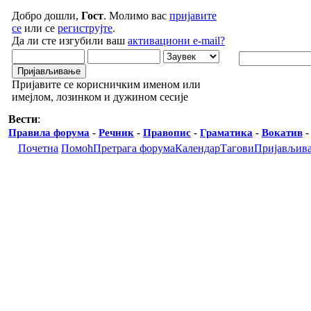
Добро дошли,
Гост
. Молимо вас
пријавите
се
или се
региструјте
.
Да ли сте изгубили ваш
активациони e-mail?
Пријавите се корисничким именом или
имејлом, лозинком и дужином сесије
Вести
:
Правила форума
-
Речник
-
Правопис
-
Граматика
-
Вокатив
Почетна
Помоћ
Претрага форума
Календар
Тагови
Пријављив