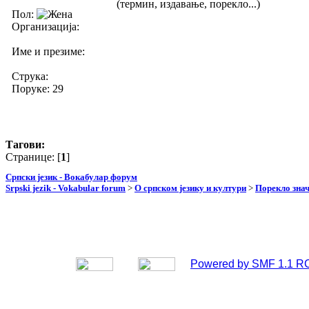
(термин, издавање, порекло...)
Пол:
Организација:
Име и презиме:
Струка:
Поруке: 29
Тагови:
Странице: [
1
]
Српски језик - Вокабулар форум
Srpski jezik - Vokabular forum
>
О српском језику и култури
>
Порекло зна
Powered by SMF 1.1 R