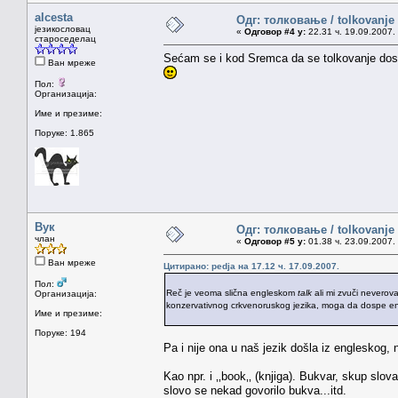
alcesta
Одг: толковање / tolkovanje
језикословац
«
Одговор #4 у:
22.31 ч. 19.09.2007.
староседелац
Sećam se i kod Sremca da se tolkovanje dosta
Ван мреже
Пол:
Организација:
Име и презиме:
Поруке: 1.865
Вук
Одг: толковање / tolkovanje
члан
«
Одговор #5 у:
01.38 ч. 23.09.2007.
Ван мреже
Цитирано: pedja на 17.12 ч. 17.09.2007.
Пол:
Reč je veoma slična engleskom
talk
ali mi zvuči neverova
Организација:
konzervativnog crkvenoruskog jezika, moga da dospe en
Име и презиме:
Поруке: 194
Pa i nije ona u naš jezik došla iz engleskog, n
Kao npr. i ‚‚book‚‚ (knjiga). Bukvar, skup slov
slovo se nekad govorilo bukva...itd.