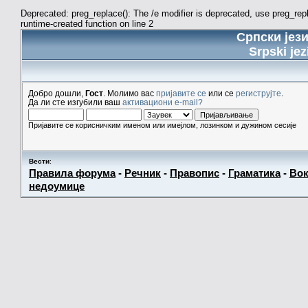
Deprecated: preg_replace(): The /e modifier is deprecated, use preg_re
runtime-created function on line 2
Српски јез
Srpski jez
Добро дошли,
Гост
. Молимо вас
пријавите се
или се
региструјте
.
Да ли сте изгубили ваш
активациони e-mail?
Пријавите се корисничким именом или имејлом, лозинком и дужином сесије
Вести
:
Правила форума
-
Речник
-
Правопис
-
Граматика
-
Вок
недоумице