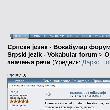
ПОЧЕТНА
ПОМОЋ
ПРЕТРАГА ФОРУМА
КАЛЕНДАР
ТАГОВИ
ПРИЈАВЉИВА
Српски језик - Вокабулар фору
Srpski jezik - Vokabular forum
>
О
значења речи
(Уредник:
Дарко Но
Странице: [
1
]
Аутор
Тема: толковање / tolkovanje (Прочитано
0 чланова и 1 гост прегледају ову тему.
Pedja
толковање / tolkovanje
администратор
«
у:
17.12 ч. 17.09.2007. »
староседелац
Primetio sam u nekim starim tekstovima, reicm
Ван мреже
značenje kazivanje, govor, izgovor.