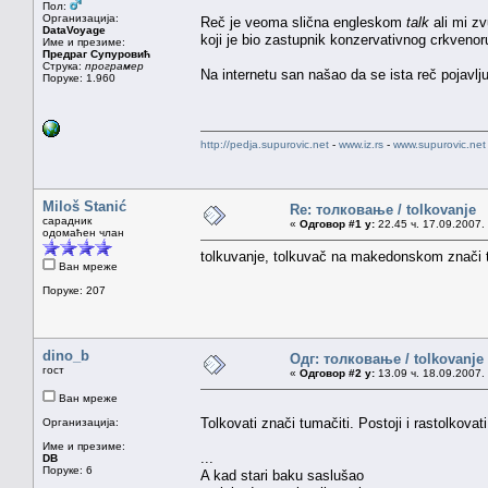
Пол:
Организација:
Reč je veoma slična engleskom
talk
ali mi zv
DataVoyage
koji je bio zastupnik konzervativnog crkveno
Име и презиме:
Предраг Супуровић
Струка:
програмер
Na internetu san našao da se ista reč pojavlj
Поруке: 1.960
http://pedja.supurovic.net
-
www.iz.rs
-
www.supurovic.net
Miloš Stanić
Re: толковање / tolkovanje
сарадник
«
Одговор #1 у:
22.45 ч. 17.09.2007.
одомаћен члан
tolkuvanje, tolkuvač na makedonskom znači
Ван мреже
Поруке: 207
dino_b
Одг: толковање / tolkovanje
гост
«
Одговор #2 у:
13.09 ч. 18.09.2007.
Ван мреже
Tolkovati znači tumačiti. Postoji i rastolkovati
Организација:
Име и презиме:
...
DB
Поруке: 6
A kad stari baku saslušao