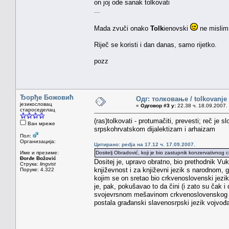
on joj ode sanak tolkovati
...
Mada zvuči onako
Tolk
ienovski
ne mislim 
Riječ se koristi i dan danas, samo rijetko.
pozz
Ђорђе Божовић
Одг: толковање / tolkovanje
језикословац
«
Одговор #3 у:
22.38 ч. 18.09.2007.
староседелац
(ras)tolkovati - protumačiti, prevesti; reč j
Ван мреже
srpskohrvatskom dijalektizam i arhaizam
Пол:
Организација:
Цитирано: pedja на 17.12 ч. 17.09.2007.
Име и презиме:
Dositelj Obradović, koji je bio zastupnik konzervativnog 
Đorđe Božović
Dositej je, upravo obratno, bio prethodnik Vu
Струка:
lingvist
književnost i za književni jezik s narodnom, 
Поруке: 4.322
kojim se on sretao bio crkvenoslovenski jezi
je, pak, pokušavao to da čini (i zato su čak i 
svojevrsnom mešavinom crkvenoslovenskog jezi
postala građanski slavenosrpski jezik vojvođa