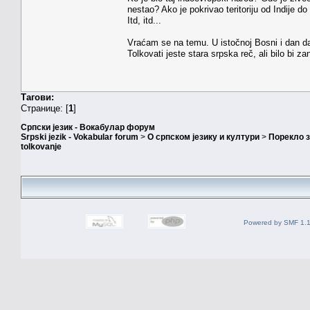
nestao? Ako je pokrivao teritoriju od Indije do
Itd, itd...
Vraćam se na temu. U istočnoj Bosni i dan danas
Tolkovati jeste stara srpska reč, ali bilo bi za
Тагови:
Странице: [
1
]
Српски језик - Вокабулар форум
Srpski jezik - Vokabular forum
>
О српском језику и култури
>
Порекло 
tolkovanje
Powered by SMF 1.