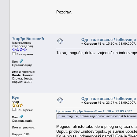
Pozdrav.
Ђорђе Божовић
Одг: толковање / tolkovanje
језикословац
«
Одговор #6 у:
15.10 ч. 23.09.2007.
староседелац
To su, moguće, dokazi zajedničkih indoevrops
Ван мреже
Пол:
Организација:
Име и презиме:
Đorđe Božović
Струка:
lingvist
Поруке: 4.322
Вук
Одг: толковање / tolkovanje
члан
«
Одговор #7 у:
23.27 ч. 23.09.2007.
Ван мреже
Цитирано: Ђорђе Божовић на 15.10 ч. 23.09.2007.
To su, moguće, dokazi zajedničkih indoevropskih korena 
Пол:
Организација:
Moguće, ali isto tako ide u prilog onoj tezi o
Име и презиме:
Usput, pridev ‚‚indoevropski‚‚ je suviše uopšt
Поруке: 194
Ko je bio taj indoevropski narod? Gde je žive