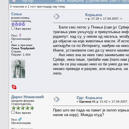
Аутор
Тема: Корњача (Прочитано 18677 пут
0 чланова и 1 гост прегледају ову тему.
Соња
Корњача
језикословац
«
у:
17.18 ч. 17.09.2007. »
староседелац
Били смо летос у Пчињи (сам југ Србије,
Ван мреже
трагања увек укључују и прикупљање инфо
Пол:
једанпут: кад су, у неком од насеља, мла
Организација:
да објасне на које животиње мисле. И исп
/
Име и презиме:
шеткајући се по Интернету, наиђем на нек
Соња Ђорђевић
Иначе, установили смо да су многи називи 
Струка:
Ако неко зна за неке тако занимљиве наз
Поруке: 1.404
Србије, нека пише, требаће нам (пало нам 
ако би се још нашао неко ко би умео да ми
некако преведе и разуме, али корњача, на 
лепо.
Дарко Новаковић
Одг: Корњача
уредник форума
«
Одговор #1 у:
21.02 ч. 17.09.2007.
староседелац
Прво што ми пада на памет је оклоп корња
Ван мреже
налик на кору). Можда отуд?
Пол:
Организација: