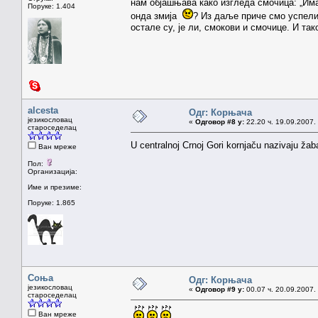
нам објашњава како изгледа смочица: „Има
Поруке: 1.404
онда змија
? Из даље приче смо успели 
остале су, је ли, смокови и смочице. И та
alcesta
Одг: Корњача
језикословац
«
Одговор #8 у:
22.20 ч. 19.09.2007.
староседелац
U centralnoj Crnoj Gori kornjaču nazivaju žab
Ван мреже
Пол:
Организација:
Име и презиме:
Поруке: 1.865
Соња
Одг: Корњача
језикословац
«
Одговор #9 у:
00.07 ч. 20.09.2007.
староседелац
Ван мреже