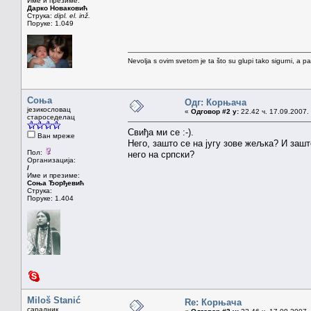
Име и презиме:
Дарко Новаковић
Струка:
dipl. el. inž.
Поруке: 1.049
Nevolja s ovim svetom je ta što su glupi tako sigurni, a 
Соња
Одг: Корњача
језикословац
«
Одговор #2 у:
22.42 ч. 17.09.2007.
староседелац
Свиђа ми се :-).
Ван мреже
Него, зашто се на југу зове жељка? И зашт
Пол:
него на српски?
Организација:
/
Име и презиме:
Соња Ђорђевић
Струка:
Поруке: 1.404
Miloš Stanić
Re: Корњача
сарадник