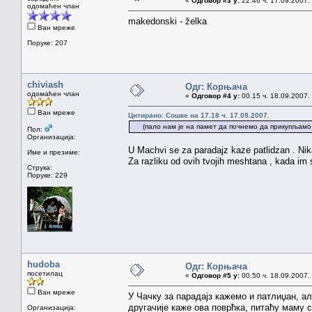
«
Одговор #3 у:
22.46 ч. 17.09.2007.
одомаћен члан
makedonski - želka
Ван мреже
Поруке: 207
chiviash
Одг: Корњача
одомаћен члан
«
Одговор #4 у:
00.15 ч. 18.09.2007.
Ван мреже
Цитирано: Сошке на 17.18 ч. 17.09.2007.
(пало нам је на памет да почнемо да прикупљамо и
Пол:
Организација:
U Machvi se za paradajz kaze patlidzan . Nik
Име и презиме:
Za razliku od ovih tvojih meshtana , kada im
Струка:
Поруке: 229
hudoba
Одг: Корњача
посетилац
«
Одговор #5 у:
00.50 ч. 18.09.2007.
Ван мреже
У Чачку за парадајз кажемо и патлиџан, а
другачије каже ова поврћка, питаћу маму с
Организација: