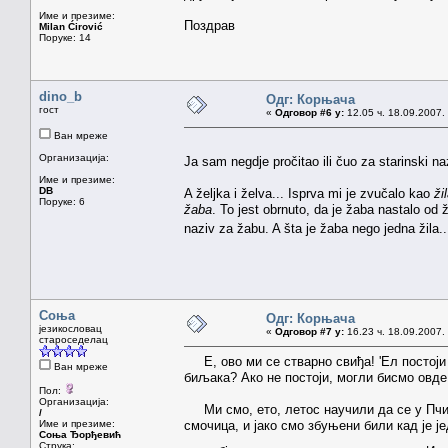
Име и презиме:
Поздрав
Milan Ćirović
Поруке: 14
dino_b
Одг: Корњача
гост
«
Одговор #6 у:
12.05 ч. 18.09.2007.
Ван мреже
Организација:
Ja sam negdje pročitao ili čuo za starinski 
Име и презиме:
DB
A željka i želva... Isprva mi je zvučalo kao
ži
Поруке: 6
žaba
. To jest obrnuto, da je žaba nastalo od 
naziv za žabu. A šta je žaba nego jedna žila..
Соња
Одг: Корњача
језикословац
«
Одговор #7 у:
16.23 ч. 18.09.2007.
староседелац
Е, ово ми се стварно свиђа! 'Ел постоји
Ван мреже
биљака? Ако не постоји, могли бисмо овде
Пол:
Организација:
Ми смо, ето, летос научили да се у Пчињ
/
Име и презиме:
смочица, и јако смо збуњени били кад је ј
Соња Ђорђевић
Струка: