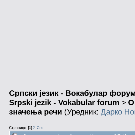
Српски језик - Вокабулар фору
Srpski jezik - Vokabular forum
>
О
значења речи
(Уредник:
Дарко Но
Странице: [
1
]
2
Све