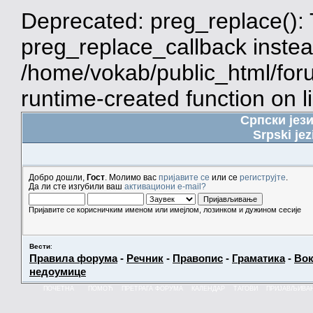
Deprecated: preg_replace(): 
preg_replace_callback instea
/home/vokab/public_html/for
runtime-created function on l
Српски јез
Srpski jez
Добро дошли,
Гост
. Молимо вас
пријавите се
или се
региструјте
.
Да ли сте изгубили ваш
активациони e-mail?
Пријавите се корисничким именом или имејлом, лозинком и дужином сесије
Вести
:
Правила форума
-
Речник
-
Правопис
-
Граматика
-
Вок
недоумице
ПОЧЕТНА
ПОМОЋ
ПРЕТРАГА ФОРУМА
КАЛЕНДАР
ТАГОВИ
ПРИЈАВЉИВА