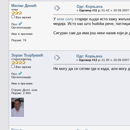
Милан Динић
Одг: Корњача
члан
«
Одговор #11 у:
01.42 ч. 20.09.2007.
Ван мреже
У
мом селу
старији људи исто кажу жељка,
медија. Исто као што hudoba рече, патлиџ
Пол:
Организација:
Сигуран сам да има још неки назив који је 
Име и презиме:
Поруке: 74
Зоран Ђорђевић
Одг: Корњача
староседелац
«
Одговор #12 у:
21.35 ч. 20.09.2007.
Ван мреже
Не могу да се сетим где и када, али могу
Пол:
Организација:
Име и презиме:
Струка:
Дипл. инж.
Поруке: 2.364