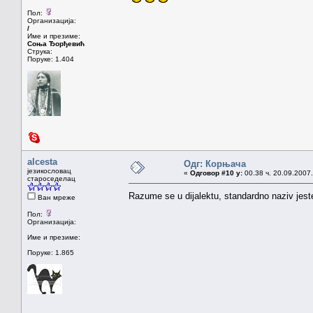
Пол:
Организација:
/
Име и презиме:
Соња Ђорђевић
Струка:
Поруке: 1.404
alcesta
Одг: Корњача
језикословац
«
Одговор #10 у:
00.38 ч. 20.09.2007.
староседелац
Razume se u dijalektu, standardno naziv jest
Ван мреже
Пол:
Организација:
Име и презиме:
Поруке: 1.865