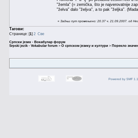
"žemla" (= zemička, što je najverovatnije zapr
"želva" dalo "željva", a to pak "željka". (Ma
«
Задњи пут промењено: 20.37 ч. 21.09.2007. од Н
Тагови:
Странице: [
1
]
2
Све
Српски језик - Вокабулар форум
Srpski jezik - Vokabular forum
>
О српском језику и култури
>
Порекло значе
Powered by SMF 1.