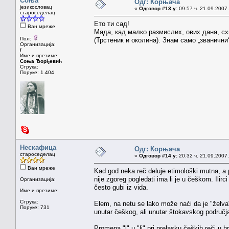
Соња
Одг: Корњача
језикословац
«
Одговор #13 у:
09.57 ч. 21.09.2007.
староседелац
Ето ти сад!
Ван мреже
Мада, кад малко размислих, ових дана, сх
Пол:
(Трстеник и околина). Знам само „званични
Организација:
/
Име и презиме:
Соња Ђорђевић
Струка:
Поруке: 1.404
Нескафица
Одг: Корњача
староседелац
«
Одговор #14 у:
20.32 ч. 21.09.2007.
Ван мреже
Kad god neka reč deluje etimološki mutna, a 
nije zgoreg pogledati ima li je u češkom. Ilir
Организација:
često gubi iz vida.
Име и презиме:
Струка:
Elem, na netu se lako može naći da je "želva"
Поруке: 731
unutar češkog, ali unutar štokavskog područja
Promena "l" u "lj" pri prelasku čeških reči u 