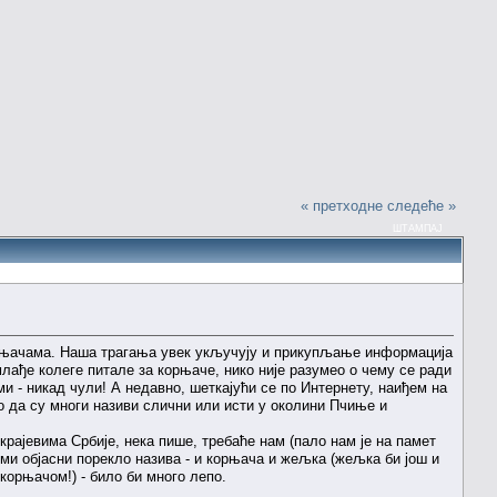
« претходне
следеће »
ШТАМПАЈ
орњачама. Наша трагања увек укључују и прикупљање информација
лађе колеге питале за корњаче, нико није разумео о чему се ради
 ми - никад чули! А недавно, шеткајући се по Интернету, наиђем на
о да су многи називи слични или исти у околини Пчиње и
рајевима Србије, нека пише, требаће нам (пало нам је на памет
 ми објасни порекло назива - и корњача и жељка (жељка би још и
корњачом!) - било би много лепо.