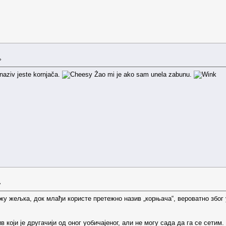
»
naziv jeste kornjača.
Žao mi je ako sam unela zabunu.
»
жу жељка, док млађи користе претежно назив „корњача“, вероватно због у
 који је другачији од оног уобичајеног, али не могу сада да га се сетим.