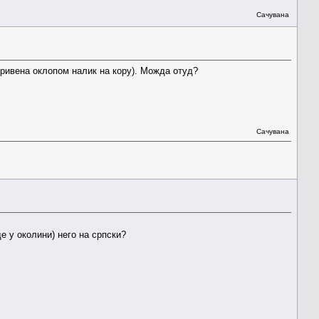
Сачувана
кривена оклопом налик на кору). Можда отуд?
Сачувана
е у околини) него на српски?