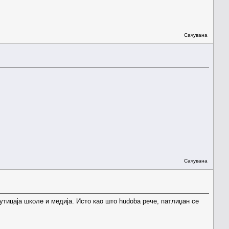
Сачувана
Сачувана
тицаја школе и медија. Исто као што hudoba рече, патлиџан се