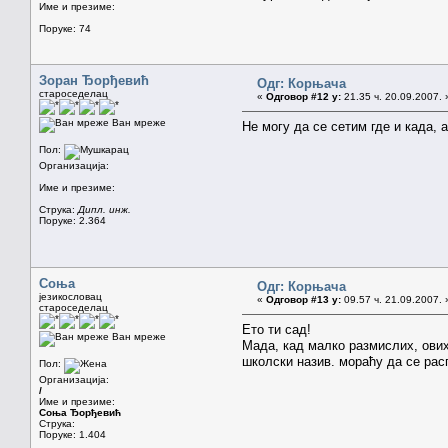
Име и презиме:
Поруке: 74
Зоран Ђорђевић
Одг: Корњача
староседелац
«
Одговор #12 у:
21.35 ч. 20.09.2007. 
Ван мреже
Не могу да се сетим где и када,
Пол:
Организација:
Име и презиме:
Струка:
Дипл. инж.
Поруке: 2.364
Соња
Одг: Корњача
језикословац
«
Одговор #13 у:
09.57 ч. 21.09.2007. 
староседелац
Ето ти сад!
Ван мреже
Мада, кад малко размислих, ових 
школски назив. мораћу да се рас
Пол:
Организација:
/
Име и презиме:
Соња Ђорђевић
Струка:
Поруке: 1.404