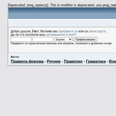
Deprecated: preg_replace(): The /e modifier is deprecated, use preg_re
Добро дошли,
Гост
. Молимо вас
пријавите се
или се
региструјте
.
Да ли сте изгубили ваш
активациони e-mail?
Пријавите се корисничким именом или имејлом, лозинком и дужином сесије
Вести
:
Правила форума
-
Речник
-
Правопис
-
Граматика
-
Вок