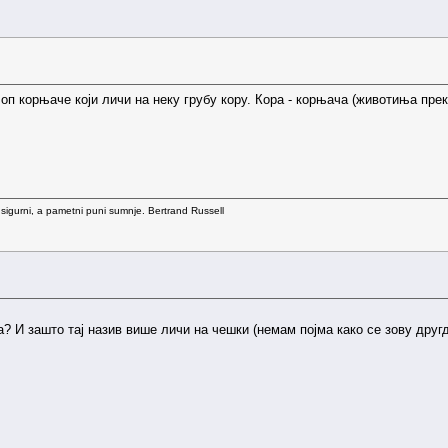
лоп корњаче који личи на неку грубу кору. Кора - корњача (животиња пре
 sigurni, a pametni puni sumnje. Bertrand Russell
а? И зашто тај назив више личи на чешки (немам појма како се зову другд