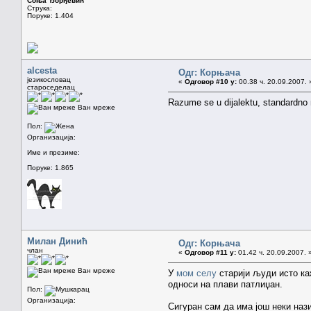
Соња Ђорђевић
Струка:
Поруке: 1.404
alcesta
Одг: Корњача
језикословац
«
Одговор #10 у:
00.38 ч. 20.09.2007. 
староседелац
Razume se u dijalektu, standardno 
Ван мреже
Пол:
Организација:
Име и презиме:
Поруке: 1.865
Милан Динић
Одг: Корњача
члан
«
Одговор #11 у:
01.42 ч. 20.09.2007. 
Ван мреже
У
мом селу
старији људи исто ка
односи на плави патлиџан.
Пол:
Организација:
Сигуран сам да има још неки назив