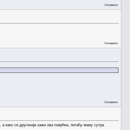
Сачувана
Сачувана
Сачувана
 а како се другачије каже ова поврћка, питаћу маму сутра.