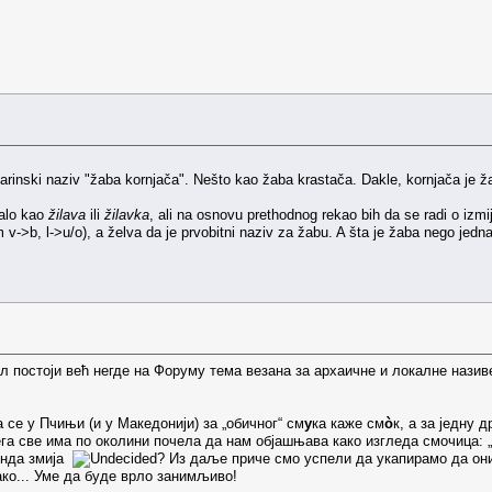
starinski naziv "žaba kornjača". Nešto kao žaba krastača. Dakle, kornjača je
čalo kao
žilava
ili
žilavka
, ali na osnovu prethodnog rekao bih da se radi o izmij
v->b, l->u/o), a želva da je prvobitni naziv za žabu. A šta je žaba nego jedna 
 постоји већ негде на Форуму тема везана за архаичне и локалне нази
е у Пчињи (и у Македонији) за „обичног“ см
у
ка каже см
ò
к, a за једну 
ега све има по околини почела да нам објашњава како изгледа смочица: „
 онда змија
? Из даље приче смо успели да укапирамо да они з
тако... Уме да буде врло занимљиво!