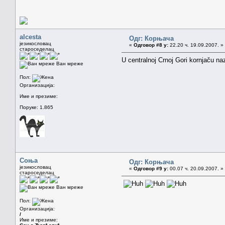
alcesta
Одг: Корњача
језикословац
«
Одговор #8 у:
22.20 ч. 19.09.2007. »
староседелац
U centralnoj Crnoj Gori kornjaču na
Ван мреже
Пол:
Организација:
Име и презиме:
Поруке: 1.865
Соња
Одг: Корњача
језикословац
«
Одговор #9 у:
00.07 ч. 20.09.2007. »
староседелац
Ван мреже
Пол:
Организација:
/
Име и презиме: