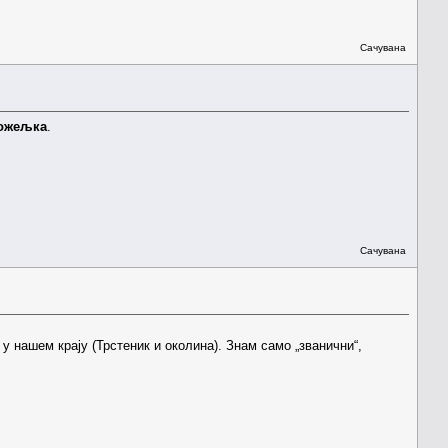
Сачувана
ожељка
.
Сачувана
у нашем крају (Трстеник и околина). Знам само „званични“,