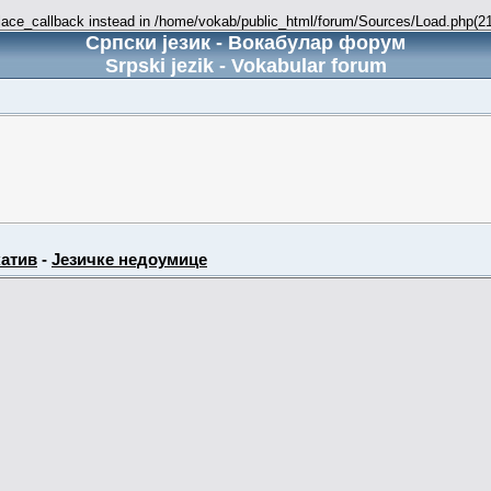
place_callback instead in /home/vokab/public_html/forum/Sources/Load.php(216
Српски језик - Вокабулар форум
Srpski jezik - Vokabular forum
атив
-
Језичке недоумице