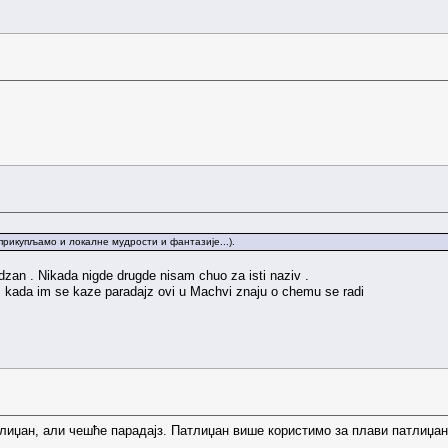
икупљамо и локалне мудрости и фантазије...).
dzan . Nikada nigde drugde nisam chuo za isti naziv .
 , kada im se kaze paradajz ovi u Machvi znaju o chemu se radi
лиџан, али чешће парадајз. Патлиџан више користимо за плави патлиџан,