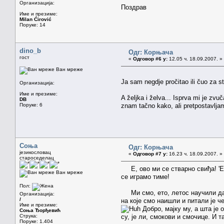
Организација:
Поздрав
Име и презиме:
Milan Ćirović
Поруке: 14
dino_b
Одг: Корњача
гост
«
Одговор #6 у:
12.05 ч. 18.09.2007. »
Ван мреже
Ja sam negdje pročitao ili čuo za 
Организација:
Име и презиме:
A željka i želva... Isprva mi je zvu
DB
Поруке: 6
znam tačno kako, ali pretpostavljam 
Соња
Одг: Корњача
језикословац
«
Одговор #7 у:
16.23 ч. 18.09.2007. »
староседелац
Е, ово ми се стварно свиђа! 'Ел
Ван мреже
се играмо тиме!
Пол:
Ми смо, ето, летос научили да с
Организација:
/
на које смо наишли и питали је ч
Име и презиме:
Добро, мајку му, а шта је
Соња Ђорђевић
Струка:
су, је ли, смокови и смочице. И 
Поруке: 1.404