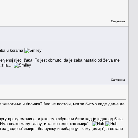
Сачувана
 žaba u korama
enjenoj riječi
žaba
. To jest obrnuto, da je žaba nastalo od želva (ne
žila....
Сачувана
ве животиња и биљака? Ако не постоји, могли бисмо овде даље да
другу врсту смочица, и јако смо збуњени били кад је једна од бака
Има овако малу главу, и танко тело, као змија“.
а „водене“ змије - белоушку и рибарицу - кажу „змија“, а остале