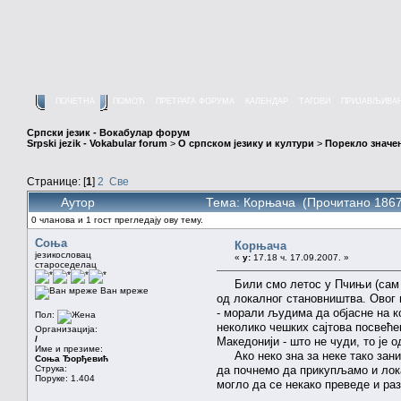
ПОЧЕТНА
ПОМОЋ
ПРЕТРАГА ФОРУМА
КАЛЕНДАР
ТАГОВИ
ПРИЈАВЉИВА
Српски језик - Вокабулар форум
Srpski jezik - Vokabular forum
>
О српском језику и култури
>
Порекло значе
Странице: [
1
]
2
Све
Аутор
Тема: Корњача (Прочитано 1867
0 чланова и 1 гост прегледају ову тему.
Соња
Корњача
језикословац
«
у:
17.18 ч. 17.09.2007. »
староседелац
Били смо летос у Пчињи (сам ју
Ван мреже
од локалног становништва. Овог 
- морали људима да објасне на к
Пол:
неколико чешких сајтова посвеће
Организација:
/
Македонији - што не чуди, то је од
Име и презиме:
Ако неко зна за неке тако заним
Соња Ђорђевић
Струка:
да почнемо да прикупљамо и лока
Поруке: 1.404
могло да се некако преведе и раз