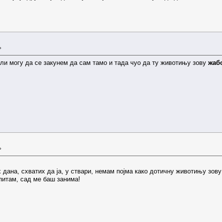
»
 али могу да се закунем да сам тамо и тада чуо да ту животињу зову
жаб
»
дана, схватих да ја, у ствари, немам појма како дотичну животињу зову 
питам, сад ме баш занима!