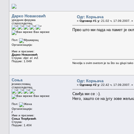
Дарко Новаковић
Одг: Корњача
уредник форума
«
Одговор #1 у:
21.02 ч. 17.09.2007. »
староседелац
Прво што ми пада на памет је ок
Ван мреже
Пол:
Организација:
Име и презиме:
Дарко Новаковић
Струка:
dipl. el. inž.
Поруке: 1.049
Nevolja s ovim svetom je ta što su glupi tako
Соња
Одг: Корњача
језикословац
«
Одговор #2 у:
22.42 ч. 17.09.2007. »
староседелац
Свиђа ми се :-).
Ван мреже
Него, зашто се на југу зове жељк
Пол:
Организација:
/
Име и презиме:
Соња Ђорђевић
Струка:
Поруке: 1.404