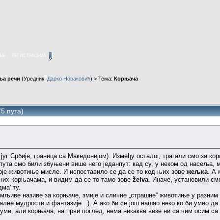
ЊЕ
РЕГИСТРАЦИЈА
ња речи
(Уредник:
Дарко Новаковић
) > Тема:
Корњача
5 пута)
г Србије, граница са Македонијом). Између осталог, трагали смо за к
пута смо били збуњени више него једанпут: кад су, у неком од насеља, м
оје животиње мисле. И испоставило се да се то код њих зове
жељка
. А
них корњачама, и видим да се то тамо зове
želva
. Иначе, установили см
ма' ту.
љиве називе за корњаче, змије и сличне „страшне“ животиње у разним к
лне мудрости и фантазије...). А ако би се још нашао неко ко би умео да
уме, али корњача, на први поглед, нема никакве везе ни са чим осим са 