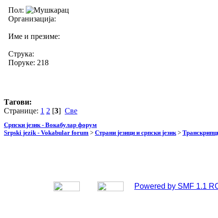
Пол:
Организација:
Име и презиме:
Струка:
Поруке: 218
Тагови:
Странице:
1
2
[
3
]
Све
Српски језик - Вокабулар форум
Srpski jezik - Vokabular forum
>
Страни језици и српски језик
>
Транскрипци
Powered by SMF 1.1 R