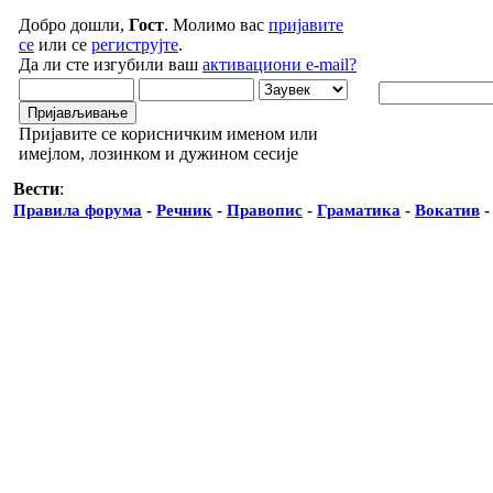
Добро дошли,
Гост
. Молимо вас
пријавите
се
или се
региструјте
.
Да ли сте изгубили ваш
активациони e-mail?
Пријавите се корисничким именом или
имејлом, лозинком и дужином сесије
Вести
:
Правила форума
-
Речник
-
Правопис
-
Граматика
-
Вокатив