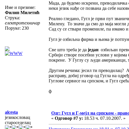
Мада, да будемо искрени, преводилачка
Име и презиме:
неки језик нађе се позвана да себе назов
Филип Милетић
Струка:
Реално гледано, Гугл је први пут званич
електротехничар
Милену. То значи да смо до маја могли 
Поруке: 230
Сад су се ствари промениле, па имамо и
Гугл је озбиљна фирма и њима је потпун
Све што треба је да
један
озбиљан превод
Србији створе посебни услови у којима
покрене. У Гуглу су људи американци, 
Другим речима: јесил ти преводилац? Ако
расправу, добиј уговор од Гугла на одре
Гуглове сервисе на српском, и Гугл срећа
ф
alcesta
Одг: Гугл и Г-мејл на српском - прав
језикословац
«
Одговор #7 у:
18.53 ч. 07.10.2007. »
староседелац