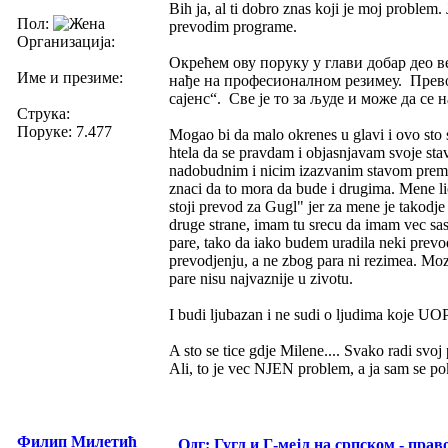
Bih ja, al ti dobro znas koji je moj proble
Пол:
prevodim programe.
Организација:
Окрећем ову поруку у глави добар део в
Име и презиме:
нађе на професионалном резимеу. Прево
сајенс“. Све је то за људе и може да се н
Струка:
Поруке: 7.477
Mogao bi da malo okrenes u glavi i ovo sto 
htela da se pravdam i objasnjavam svoje stav
nadobudnim i nicim izazvanim stavom prema 
znaci da to mora da bude i drugima. Mene 
stoji prevod za Gugl" jer za mene je tako
druge strane, imam tu srecu da imam vec sas
pare, tako da iako budem uradila neki prevod 
prevodjenju, a ne zbog para ni rezimea. Moz
pare nisu najvaznije u zivotu.
I budi ljubazan i ne sudi o ljudima koje U
A sto se tice gdje Milene.... Svako radi svo
Ali, to je vec NJEN problem, a ja sam se po
Филип Милетић
Одг: Гугл и Г-мејл на српском - прав