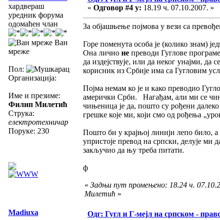
хардвераш
«
Одговор #4 у:
18.19 ч. 07.10.2007. »
уредник форума
одомаћен члан
За објашњење појмова у вези са превођ
Ван
Горе поменута особа је (колико знам) је
мреже
Она лично
не
преводи Гуглове програме, 
да издејствује, или да неког унајми, да
Пол:
корисник из Србије има са Гугловим усл
Организација:
Појма немам ко је и како преводио Гугл
Име и презиме:
амерички Срби. Нагађам, али ми се чин
Филип Милетић
чињеница је да, пошто су рођени далеко
Струка:
грешке које ми, који смо од рођења „ур
електротехничар
Поруке: 230
Пошто би у крајњој линији лепо било, а
упристоје превод на српски, делује ми 
закључио да њу треба питати.
ф
«
Задњи пут промењено: 18.24 ч. 07.10.
Милетић
»
Madiuxa
Одг: Гугл и Г-мејл на српском - прав