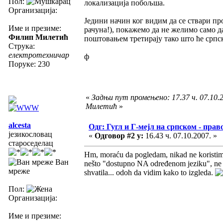
Пол:
локализација побољша.
Организација:
Једини начин ког видим да се ствари про
Име и презиме:
рачуна!), покажемо да не желимо само да
Филип Милетић
поштовањем третирају тако што ће српск
Струка:
електротехничар
ф
Поруке: 230
«
Задњи пут промењено: 17.37 ч. 07.10.
Милетић
»
alcesta
Одг: Гугл и Г-мејл на српском - прав
језикословац
«
Одговор #2 у:
16.43 ч. 07.10.2007. »
староседелац
Hm, moraću da pogledam, nikad ne koristim 
Ван
nešto "dostupno NA određenom jeziku", ne 
мреже
shvatila... odoh da vidim kako to izgleda.
Пол:
Организација:
Име и презиме: