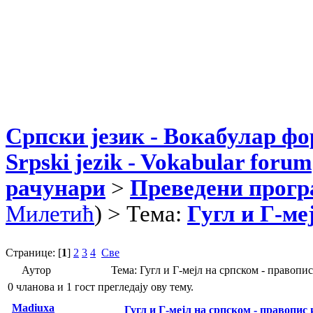
Српски језик - Вокабулар ф
Srpski jezik - Vokabular forum
рачунари
>
Преведени прог
Милетић
) > Тема:
Гугл и Г-ме
Странице: [
1
]
2
3
4
Све
Аутор
Тема: Гугл и Г-мејл на српском - правопи
0 чланова и 1 гост прегледају ову тему.
Madiuxa
Гугл и Г-мејл на српском - правопис 