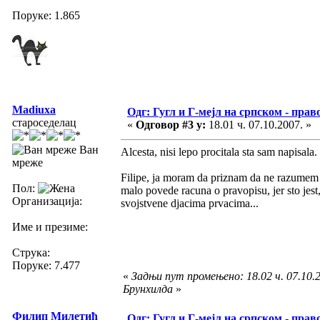
Поруке: 1.865
Madiuxa
Одг: Гугл и Г-мејл на српском - прав
староседелац
«
Одговор #3 у:
18.01 ч. 07.10.2007. »
Ван
Alcesta, nisi lepo procitala sta sam napisala
мреже
Filipe, ja moram da priznam da ne razumem b
Пол:
malo povede racuna o pravopisu, jer sto jest,
Организација:
svojstvene djacima prvacima...
Име и презиме:
Струка:
Поруке: 7.477
«
Задњи пут промењено: 18.02 ч. 07.10.2
Брунхилда
»
Филип Милетић
Одг: Гугл и Г-мејл на српском - прав