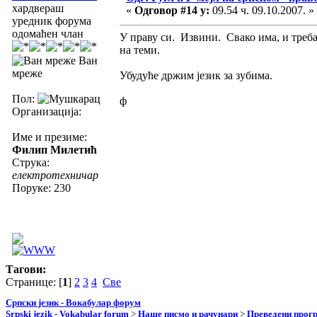
хардвераш
«
Одговор #14 у:
09.54 ч. 09.10.2007. »
уредник форума
одомаћен члан
У праву си. Извини. Свако има, и треба
на теми.
Ван
мреже
Убудуће држим језик за зубима.
Пол:
ф
Организација:
Име и презиме:
Филип Милетић
Струка:
електротехничар
Поруке: 230
Тагови:
Странице: [
1
]
2
3
4
Све
Српски језик - Вокабулар форум
Srpski jezik - Vokabular forum
>
Наше писмо и рачунари
>
Преведени прог