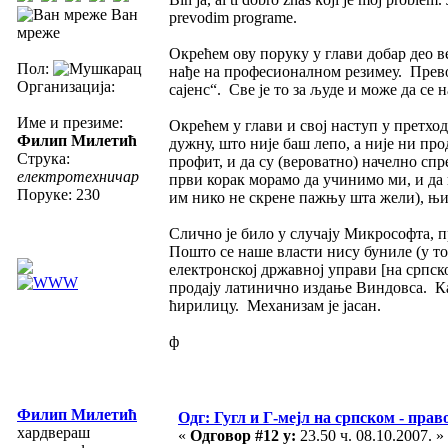
Ван
prevodim programe.
мреже
Окрећем ову поруку у глави добар део в
Пол:
нађе на професионалном резимеу. Прево
Организација:
сајенс“. Све је то за људе и може да се н
Име и презиме:
Окрећем у глави и свој наступ у претх
Филип Милетић
дужну, што није баш лепо, а није ни прод
Струка:
профит, и да су (вероватно) начелно сп
електротехничар
први корак морамо да учинимо ми, и да 
Поруке: 230
им нико не скрене пажњу шта жели), њима
Слично је било у случају Микрософта, п
Пошто се наше власти нису буниле (у т
електронској државној управи [на српск
продају латинично издање Виндовса. Кад
ћирилицу. Механизам је јасан.
ф
Филип Милетић
Одг: Гугл и Г-мејл на српском - прав
хардвераш
«
Одговор #12 у:
23.50 ч. 08.10.2007. »