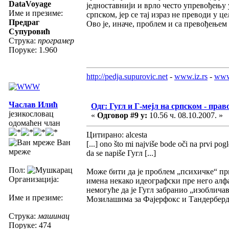
DataVoyage
једноставнији и врло често упревођењу 
Име и презиме:
српском, јер се тај израз не преводи у 
Предраг
Ово је, иначе, проблем и са превођењем
Супуровић
Струка:
програмер
Поруке: 1.960
http://pedja.supurovic.net
-
www.iz.rs
-
www
Часлав Илић
Одг: Гугл и Г-мејл на српском - прав
језикословац
«
Одговор #9 у:
10.56 ч. 08.10.2007. »
одомаћен члан
Цитирано: alcesta
Ван
[...] ono što mi najviše bode oči na prvi pog
мреже
da se napiše Гугл [...]
Пол:
Може бити да је проблем „психичке“ пр
Организација:
имена некако идеографски пре него алфа
немогуће да је Гугл забранио „изоблича
Име и презиме:
Мозилашима за Фајерфокс и Тандерберд
Струка:
машинац
Поруке: 474