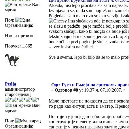
Цитирано: Брунхилда на 18.01 ч. 07.10.2
Ван
Alcesta, nisi lepo procitala sta sam napisala
мреже
Izvinjavam se, onda sam pogrešno razumel
Pogledala sam malo ovu srpsku verziju i zakl
Пол:
Ima slučajeva gde je nezgrapno sas
Организација:
se slažu u padežu, pa je možda bolje preoblik
svakom slučaju, kako bi moglo da bude još i 
Име и презиме:
tekstu znaju da me zbune, jer sam za broj 3 
bode oči na prvi pogled je što je svuda osta
Поруке: 1.865
se već insistira na ćirilici.
Sve u svemu, lepo bi bilo da se to malo profe
Pedja
Одг: Гугл и Г-мејл на српском - прав
администратор
«
Одговор #8 у:
19.37 ч. 07.10.2007. »
староседелац
Мало претраге це показати да се превођ
Ван
то ради као ентузијаста и аматер. Прево
мреже
Постоји ту још један озбиљнији проблем. 
Пол:
конструкције и евенутална вишејезична 
Организација:
српски је у неким изразима знатно друга