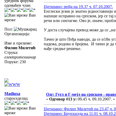
уредник форума
одомаћен члан
Цитирано: pedja на 19.37 ч. 07.10.2007.
Енглески језик је знатно једноставнији 
Ван
напише исправно на српском, јер се тај
мреже
речи или синтагме. Ово је, иначе, проб
Пол:
У доста случајева превод може да се „на
Организација:
Тачно је што Пеђа наводи, да се и18н уг
Име и презиме:
падежа, родова и бројева. И тачно је да
Филип Милетић
нађе средње решење.
Струка:
електротехничар
Поруке: 230
Madiuxa
Одг: Гугл и Г-мејл на српском - прав
староседелац
«
Одговор #13 у:
09.45 ч. 09.10.2007. »
Ван
Цитирано: Филип Милетић на 23.47 ч. 0
мреже
Цитирано: Брунхилда на 11.01 ч. 08.10.2