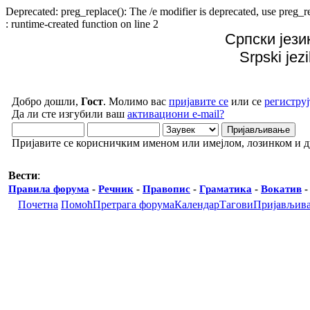
Deprecated: preg_replace(): The /e modifier is deprecated, use preg
: runtime-created function on line 2
Српски јези
Srpski jez
Добро дошли,
Гост
. Молимо вас
пријавите се
или се
региструј
Да ли сте изгубили ваш
активациони e-mail?
Пријавите се корисничким именом или имејлом, лозинком и 
Вести
:
Правила форума
-
Речник
-
Правопис
-
Граматика
-
Вокатив
Почетна
Помоћ
Претрага форума
Календар
Тагови
Пријављив