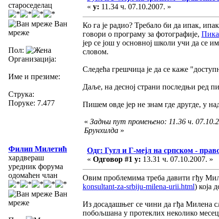
староседелац
«
у:
11.34 ч. 07.10.2007. »
Ван
Ко га је радио? Требало би да ипак, ипак
мреже
говори о програму за фотографије,
Пика
јер се још у основној школи учи да се и
Пол:
словом.
Организација:
Следећа грешчица је да се каже "доступ
Име и презиме:
Даље, на десној страни последњи ред п
Струка:
Поруке: 7.477
Пишем овде јер не знам где другде, у на
«
Задњи пут промењено: 11.36 ч. 07.10.2
Брунхилда
»
Филип Милетић
Одг: Гугл и Г-мејл на српском - прав
хардвераш
«
Одговор #1 у:
13.31 ч. 07.10.2007. »
уредник форума
одомаћен члан
Овим проблемима треба давити гђу Ми
konsultant-za-srbiju-milena-urii.html
) која 
Ван
мреже
Из досадашњег се чини да гђа Милена сл
побољшана у протеклих неколико месеци,