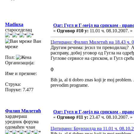
Madiuxa
Одг: Гугл и Г-мејл на српском - прав
староседелац
«
Одговор #10 у:
11.01 ч. 08.10.2007. »
Ван
Цитирано: Филип Милетић на 18.43 ч. 0
мреже
Другим речима: јесил ти преводилац? Ако
расправу, добиј уговор од Гугла на одре
Пол:
Гуглове сервисе на српском, и Гугл срећа
Организација:
ф
Име и презиме:
Bih ja, al ti dobro znas koji je moj proble
Струка:
prevodim programe.
Поруке: 7.477
Филип Милетић
Одг: Гугл и Г-мејл на српском - прав
хардвераш
«
Одговор #11 у:
23.47 ч. 08.10.2007. »
уредник форума
одомаћен члан
Цитирано: Брунхилда на 11.01 ч. 08.10.2
Bih ja, al ti dobro znas koji je moj proble