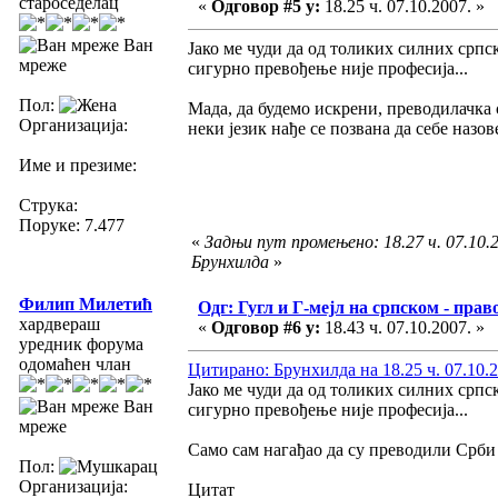
староседелац
«
Одговор #5 у:
18.25 ч. 07.10.2007. »
Ван
Јако ме чуди да од толиких силних српс
мреже
сигурно превођење није професија...
Пол:
Мада, да будемо искрени, преводилачка
Организација:
неки језик нађе се позвана да себе назов
Име и презиме:
Струка:
Поруке: 7.477
«
Задњи пут промењено: 18.27 ч. 07.10.2
Брунхилда
»
Филип Милетић
Одг: Гугл и Г-мејл на српском - прав
хардвераш
«
Одговор #6 у:
18.43 ч. 07.10.2007. »
уредник форума
одомаћен члан
Цитирано: Брунхилда на 18.25 ч. 07.10.2
Јако ме чуди да од толиких силних српс
Ван
сигурно превођење није професија...
мреже
Само сам нагађао да су преводили Срби 
Пол:
Организација:
Цитат