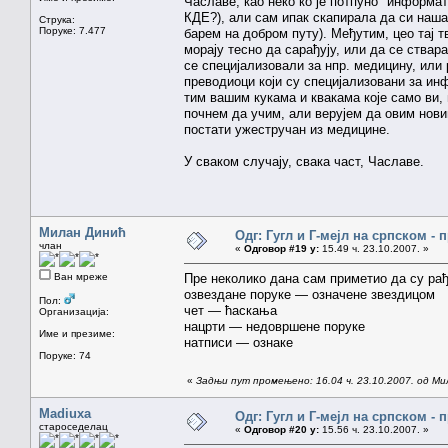
Чаславе, као неко ко је потпуно "информат
КДЕ?), али сам ипак скапирала да си наш
Струка:
Поруке: 7.477
барем на добром путу). Међутим, цео тај 
морају тесно да сарађују, или да се ствар
се специјализовали за нпр. медицину, или 
преводиоци који су специјализовани за инф
тим вашим кукама и квакама које само ви,
почнем да учим, али верујем да овим нов
постати ужестручан из медицине.
У сваком случају, свака част, Чаславе.
Милан Динић
Одг: Гугл и Г-мејл на српском -
члан
«
Одговор #19 у:
15.49 ч. 23.10.2007. »
Ван мреже
Пре неколико дана сам приметио да су рађ
озвездане поруке — означене звездицом
Пол:
чет — ћаскања
Организација:
нацрти — недовршене поруке
Име и презиме:
натписи — ознаке
Поруке: 74
«
Задњи пут промењено: 16.04 ч. 23.10.2007. од М
Madiuxa
Одг: Гугл и Г-мејл на српском -
староседелац
«
Одговор #20 у:
15.56 ч. 23.10.2007. »