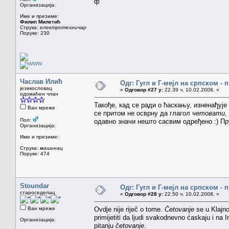
ф
Организација:
Име и презиме:
Филип Милетић
Струка:
електротехничар
Поруке: 230
Часлав Илић
Одг: Гугл и Г-мејл на српском -
језикословац
«
Одговор #27 у:
22.39 ч. 10.02.2008. »
одомаћен члан
Такође, кад се ради о ћаскању, изненађује
Ван мреже
се притом не осврну да глагол
четовати
,
Пол:
одавно значи нешто сасвим одређено :) Пр
Организација:
Име и презиме:
Струка:
машинац
Поруке: 474
Stoundar
Одг: Гугл и Г-мејл на српском -
староседелац
«
Одговор #28 у:
22.50 ч. 10.02.2008. »
Ван мреже
Ovdje nije riječ o tome.
Četovanje
se u Klajn
primijetiti da ljudi svakodnevno ćaskaju i na 
Организација:
pitanju
četovanje
.