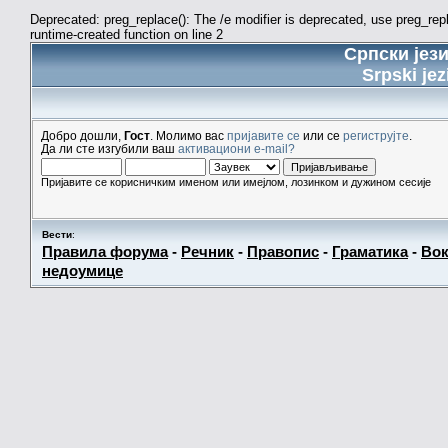
Deprecated: preg_replace(): The /e modifier is deprecated, use preg_re
runtime-created function on line 2
Српски јез
Srpski jez
Добро дошли,
Гост
. Молимо вас
пријавите се
или се
региструјте
.
Да ли сте изгубили ваш
активациони e-mail?
Пријавите се корисничким именом или имејлом, лозинком и дужином сесије
Вести
:
Правила форума
-
Речник
-
Правопис
-
Граматика
-
Вок
недоумице