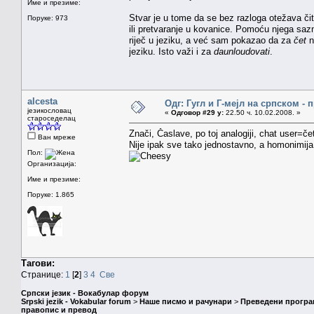
Име и презиме:
Stvar je u tome da se bez razloga otežava čita
Поруке: 973
ili pretvaranje u kovanice. Pomoću njega sazn
riječ u jeziku, a već sam pokazao da za
čet
n
jeziku. Isto važi i za
daunloudovati
.
alcesta
Одг: Гугл и Г-мејл на српском -
језикословац
«
Одговор #29 у:
22.50 ч. 10.02.2008. »
староседелац
Znači, Časlave, po toj analogiji, chat user=č
Ван мреже
Nije ipak sve tako jednostavno, a homonimija
Пол:
Организација:
Име и презиме:
Поруке: 1.865
Тагови:
Странице:
1
[
2
]
3
4
Све
Српски језик - Вокабулар форум
Srpski jezik - Vokabular forum
>
Наше писмо и рачунари
>
Преведени програ
правопис и превод