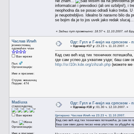
Ne znam...
Mislim da na prevodima pro
informaticari i prevodioci (ali oni ozbiljni!), 
neophodna da se posao odradi kako treba. U 
je neupotrebljivo. Idealno bi naravno bilo da 
se bojim da je to jos uvek jako redak slucaj...
«
Задњи пут промењено: 18.57 ч. 11.10.2007. од Бр
Часлав Илић
Одг: Гугл и Г-мејл на српском -
језикословац
«
Одговор #17 у:
23.23 ч. 11.10.2007. »
одомаћен члан
Кад смо већ код тих техничких потешкоћа,
Ван мреже
где сам успео да ухватим узде; баш сам о
Пол:
http://sr.l10n.kde.org/zihzah.php
(можете ме 
Организација:
Име и презиме:
Струка:
машинац
Поруке: 474
Madiuxa
Одг: Гугл и Г-мејл на српском -
староседелац
«
Одговор #18 у:
01.30 ч. 12.10.2007. »
Ван мреже
Цитирано: Часлав Илић на 23.23 ч. 11.10.2007.
Кад смо већ код тих техничких потешкоћа, ја сам по
Пол:
баш сам ових дана писао нека упутства за убудуће 
Организација:
Име и презиме: