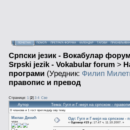
ПОЧЕТНА
ПОМОЋ
ПРЕТРАГА ФОРУМА
КАЛЕНДАР
ТАГОВИ
ПРИЈАВЉИВА
Српски језик - Вокабулар фору
Srpski jezik - Vokabular forum
>
Н
програми
(Уредник:
Филип Милет
правопис и превод
Странице:
1
[
2
]
3
4
Све
Аутор
Тема: Гугл и Г-мејл на српском - правоп
0 чланова и 1 гост прегледају ову тему.
Милан Динић
Одг: Гугл и Г-мејл на српском -
члан
«
Одговор #15 у:
17.47 ч. 11.10.2007. »