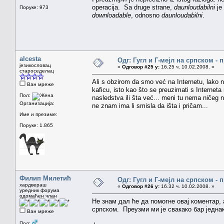
operacija. Sa druge strane,
daunloudabilni
je 
Поруке: 973
downloadable
, odnosno
daunloudabilni
.
alcesta
Одг: Гугл и Г-мејл на српском -
језикословац
«
Одговор #25 у:
16.25 ч. 10.02.2008. »
староседелац
Ali s obzirom da smo već na Internetu, lako
Ван мреже
kaficu, isto kao što se preuzimati s Interneta
Пол:
nasledstva ili šta već... meni tu nema ničeg
Организација:
ne znam ima li smisla da išta i pričam...
Име и презиме:
Поруке: 1.865
Филип Милетић
Одг: Гугл и Г-мејл на српском -
хардвераш
«
Одговор #26 у:
16.32 ч. 10.02.2008. »
уредник форума
одомаћен члан
Не знам дал ће да помогне овај коментар,
српском. Преузми ми је свакако бар једна
Ван мреже
Пол: