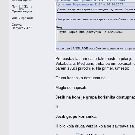
Цитирано: Брунхилда на 11.34 ч. 07.10.2007.
Пол:
Даље, на десној страни последњи ред пише:
Група 
Организација:
Име и презиме:
Ово је вероватно зато што израз за превођење глас
Струка:
Код:
Поруке: 7.477
Група корисника доступна на LANGUAGE
па се ово LANGUAGE посебно генерише и чита превод
Pretpostavila sam da je tako nesto u pitanju,
Vokabularu. Medjutim, treba barem pokusati ob
barem zvuci prirodnije. Na primer, umesto:
Grupa korisnika dostupna na ....
Moglo se napisati:
Jezik na kom je grupa korisnika dostupna:
ili:
Jezik grupe korisnika:
ili bilo koja druga verzija koja se zavrsava sa