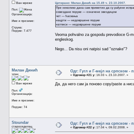
Ван мреже
Цитирано: Милан Динић на 15.49 ч. 23.10.2007.
Пре неколико дана сам приметио да су рађене исправ
Пол:
озвездане поруке — означене звездицом
Организација:
чет — ћаскања
нацрти — недовршене поруке
Име и презиме:
натписи — недовршене поруке
Струка:
Поруке: 7.477
Veoma pohvalno za gospodu prevodioce G-mejla
engleskog.
Nego... Da nisu oni natpisi sad "oznake"?
Милан Динић
Одг: Гугл и Г-мејл на српском -
члан
«
Одговор #21 у:
16.03 ч. 23.10.2007. »
Ван мреже
Да, да него сам ја поново copy/paste а н
Пол:
Организација:
Име и презиме:
Поруке: 74
Stoundar
Одг: Гугл и Г-мејл на српском -
староседелац
«
Одговор #22 у:
17.04 ч. 09.02.2008. »