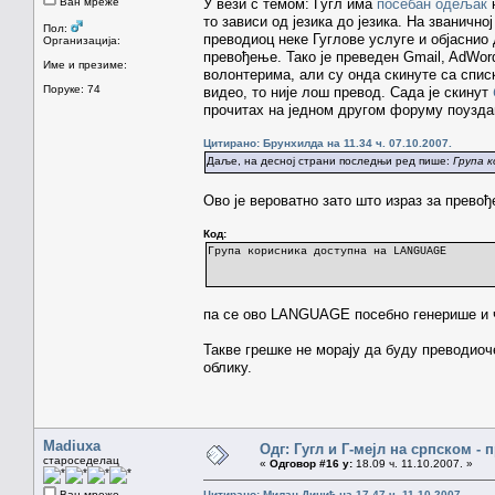
Ван мреже
У вези с темом: Гугл има
посебан одељак
н
то зависи од језика до језика. На званично
Пол:
преводиоц неке Гуглове услуге и објаснио 
Организација:
превођење. Тако је преведен Gmail, AdWor
Име и презиме:
волонтерима, али су онда скинуте са спис
Поруке: 74
видео, то није лош превод. Сада је скинут
прочитах на једном другом форуму поуздан
Цитирано: Брунхилда на 11.34 ч. 07.10.2007.
Даље, на десној страни последњи ред пише:
Група к
Ово је вероватно зато што израз за прево
Код:
Група корисника доступна на LANGUAGE
па се ово LANGUAGE посебно генерише и чи
Такве грешке не морају да буду преводио
облику.
Madiuxa
Одг: Гугл и Г-мејл на српском -
староседелац
«
Одговор #16 у:
18.09 ч. 11.10.2007. »
Ван мреже
Цитирано: Милан Динић на 17.47 ч. 11.10.2007.