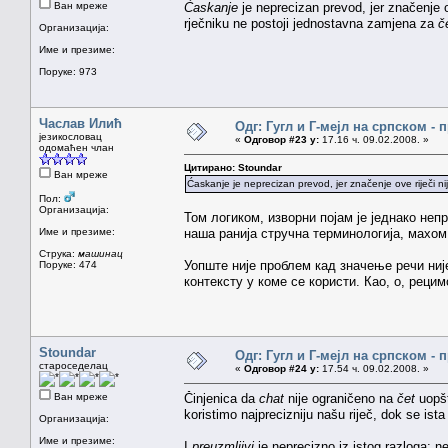
Ван мреже
Ćaskanje
je neprecizan prevod, jer značenje 
rječniku ne postoji jednostavna zamjena za
č
Организација:
Име и презиме:
Поруке: 973
Часлав Илић
Одг: Гугл и Г-мејл на српском -
језикословац
«
Одговор #23 у:
17.16 ч. 09.02.2008. »
одомаћен члан
Цитирано: Stoundar
Ван мреже
Ćaskanje je neprecizan prevod, jer značenje ove riječi n
Пол:
Организација:
Том логиком, изворни појам је једнако неп
Име и презиме:
наша ранија стручна терминологија, махом
Струка:
машинац
Уопште није проблем кад значење речи није
Поруке: 474
контексту у коме се користи. Као, о, реци
Stoundar
Одг: Гугл и Г-мејл на српском -
староседелац
«
Одговор #24 у:
17.54 ч. 09.02.2008. »
Ван мреже
Činjenica da
chat
nije ograničeno na
čet
uopšt
koristimo najprecizniju našu riječ, dok se is
Организација:
Име и презиме:
I
preuzmljivi
je neprecizno iz istog razloga: n