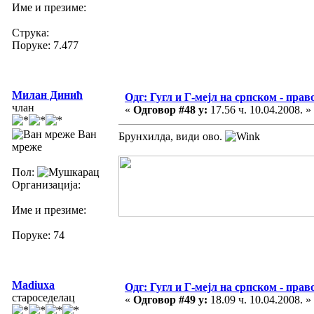
Име и презиме:
Струка:
Поруке: 7.477
Милан Динић
Одг: Гугл и Г-мејл на српском - прав
члан
«
Одговор #48 у:
17.56 ч. 10.04.2008. »
Ван
Брунхилда, види ово.
мреже
Пол:
Организација:
Име и презиме:
Поруке: 74
Madiuxa
Одг: Гугл и Г-мејл на српском - прав
староседелац
«
Одговор #49 у:
18.09 ч. 10.04.2008. »