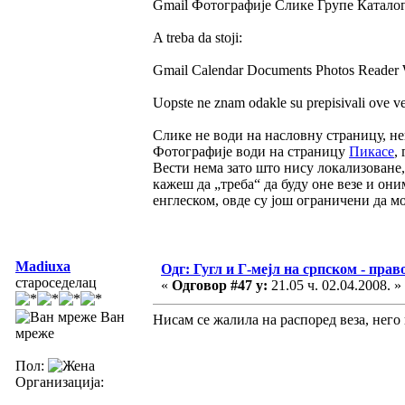
Gmail Фотографије Слике Групе Катало
A treba da stoji:
Gmail Calendar Documents Photos Reader
Uopste ne znam odakle su prepisivali ove ve
Слике не води на насловну страницу, нег
Фотографије води на страницу
Пикасе
,
Вести нема зато што нису локализоване,
кажеш да „треба“ да буду оне везе и они
енглеском, овде су још ограничени да мо
Madiuxa
Одг: Гугл и Г-мејл на српском - прав
староседелац
«
Одговор #47 у:
21.05 ч. 02.04.2008. »
Ван
Нисам се жалила на распоред веза, него 
мреже
Пол:
Организација: