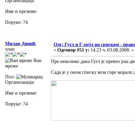
Организација:
Име и презиме:
Поруке: 74
Милан Динић
Одг: Гугл и Г-мејл на српском - прав
члан
«
Одговор #51 у:
14.23 ч. 03.08.2008. »
Ван
Пре неколико дана Гугл је превео још дв
мреже
Сада је у оном списку веза горе морало
Пол:
Организација:
Име и презиме:
Поруке: 74