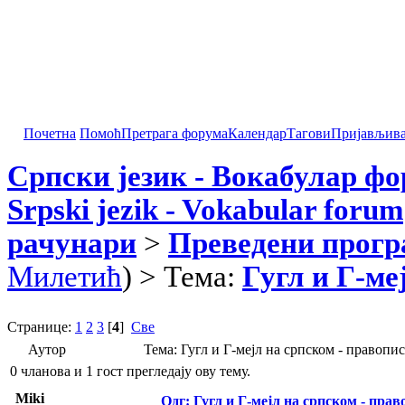
Почетна
Помоћ
Претрага форума
Календар
Тагови
Пријављив
Српски језик - Вокабулар ф
Srpski jezik - Vokabular forum
рачунари
>
Преведени прог
Милетић
) > Тема:
Гугл и Г-ме
Странице:
1
2
3
[
4
]
Све
Аутор
Тема: Гугл и Г-мејл на српском - правопи
0 чланова и 1 гост прегледају ову тему.
Miki
Одг: Гугл и Г-мејл на српском - прав