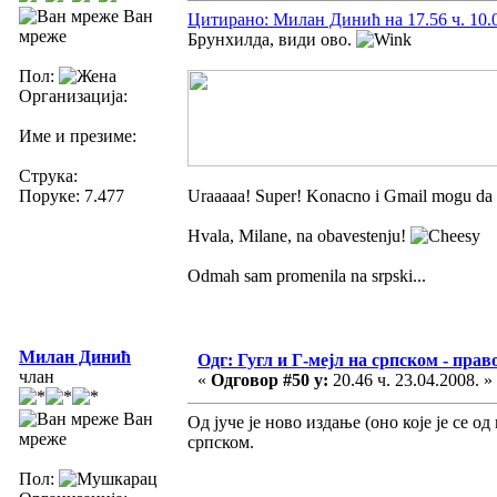
Ван
Цитирано: Милан Динић на 17.56 ч. 10.0
мреже
Брунхилда, види ово.
Пол:
Организација:
Име и презиме:
Струка:
Поруке: 7.477
Uraaaaa! Super! Konacno i Gmail mogu da 
Hvala, Milane, na obavestenju!
Odmah sam promenila na srpski...
Милан Динић
Одг: Гугл и Г-мејл на српском - прав
члан
«
Одговор #50 у:
20.46 ч. 23.04.2008. »
Ван
Од јуче је ново издање (oно које је се 
мреже
српском.
Пол: