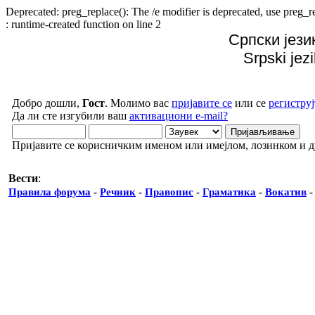
Deprecated: preg_replace(): The /e modifier is deprecated, use preg
: runtime-created function on line 2
Српски јези
Srpski jez
Добро дошли,
Гост
. Молимо вас
пријавите се
или се
региструј
Да ли сте изгубили ваш
активациони e-mail?
Пријавите се корисничким именом или имејлом, лозинком и 
Вести
:
Правила форума
-
Речник
-
Правопис
-
Граматика
-
Вокатив