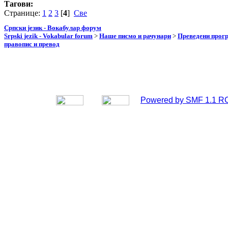
Тагови:
Странице:
1
2
3
[
4
]
Све
Српски језик - Вокабулар форум
Srpski jezik - Vokabular forum
>
Наше писмо и рачунари
>
Преведени прог
правопис и превод
Powered by SMF 1.1 R