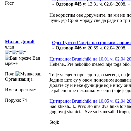
Гост
«
Одговор #45 у:
13.31 ч. 02.04.2008. »
Не користим ове документе, па ми ни по
чуди, јер Срби морају све да раде по три
Милан Динић
Одг: Гугл и Г-мејл на српском - прав
члан
«
Одговор #46 у:
20.59 ч. 02.04.2008. »
Ван
Цитирано: Brunichild на 10.01 ч. 02.04.2
мреже
Hehehe.. Pre nekoliko meseci nije toga bilo.
Пол:
То је уведено пре једно два месеца, па 
Организација:
Једино што су у овом поновном додавању 
Додате су и неке функције које нису би
Име и презиме:
је рађено пре неколико месеци (које је д
Поруке: 74
Цитирано: Brunichild на 10.05 ч. 02.04.2
Sad klikah.. I.. Prvo sto ima dva linka totaln
guglovoj stranici... Sve su iz mesali. Drugo
Stoji: