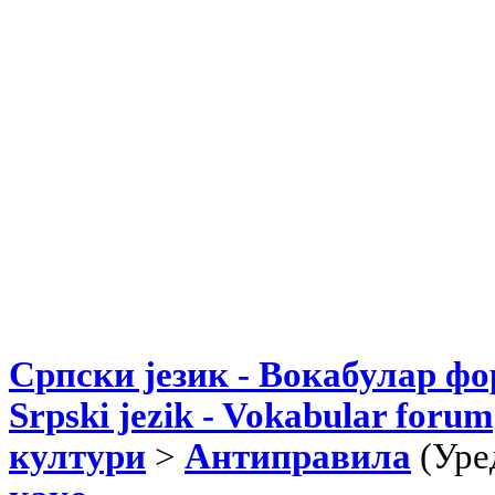
Српски језик - Вокабулар ф
Srpski jezik - Vokabular forum
култури
>
Антиправила
(Уре