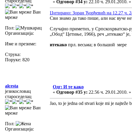
староседелац
«
Одговор #34 у:
22.10 ч. 29.01.2010. »
Ван
Цитирано: Зоран Ђорђевић на 12.27 ч. 2
мреже
Сви знамо да тако пише, али нас вуче не
Пол:
Случајно приметих, у Српскохрватско-ру
Организација:
„Обод“ Цетиње, 1966), реч „итекако“ је,
Име и презиме:
итекако
прл. весьма; в большой мере
Струка:
Поруке: 820
alcesta
Одг: И те како
језикословац
«
Одговор #35 у:
22.56 ч. 29.01.2010. »
староседелац
Jao, to je jedna od stvari koje mi je najteže
Ван
мреже
Пол:
Организација: