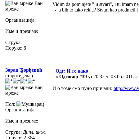
Ван
Vidim da pominjete " u stvari", i tu imam n
мреже
"- ja bih to tako rekla? Stvari kao predmeti i
Организација:
Име и презиме:
Струка:
Поруке: 6
Зоран Ђорђевић
Одг: И те како
староседелац
«
Одговор #39 у:
20.32 ч. 03.05.2011. »
Ван
И о томе смо пуно причали:
http://www.v
мреже
Пол:
Организација:
Име и презиме:
Струка:
Дипл. инж.
Поруке: 2.364