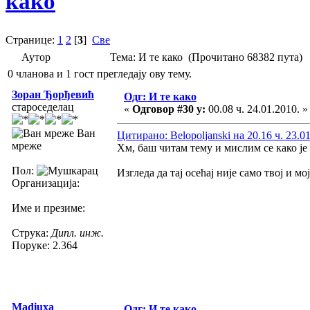
како
Странице:
1
2
[
3
]
Све
Аутор
Тема: И те како (Прочитано 68382 пута)
0 чланова и 1 гост прегледају ову тему.
Зоран Ђорђевић
Одг: И те како
староседелац
«
Одговор #30 у:
00.08 ч. 24.01.2010. »
Ван
Цитирано: Belopoljanski на 20.16 ч. 23.0
мреже
Хм, баш читам тему и мислим се како је 
Пол:
Изгледа да тај осећај није само твој и мој
Организација:
Име и презиме:
Струка:
Дипл. инж.
Поруке: 2.364
Madiuxa
Одг: И те како