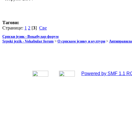
Тагови:
Странице:
1
2
[
3
]
Све
Српски језик - Вокабулар форум
Srpski jezik - Vokabular forum
>
О српском језику и култури
>
Антиправила
Powered by SMF 1.1 R