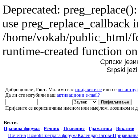
Deprecated: preg_replace():
use preg_replace_callback i
/home/vokab/public_html/f
runtime-created function on
Српски јези
Srpski jez
Добро дошли,
Гост
. Молимо вас
пријавите се
или се
региструј
Да ли сте изгубили ваш
активациони e-mail?
Пријавите се корисничким именом или имејлом, лозинком и 
Вести
:
Правила форума
-
Речник
-
Правопис
-
Граматика
-
Вокатив
Почетна
Помоћ
Претрага форума
Календар
Тагови
Пријављив