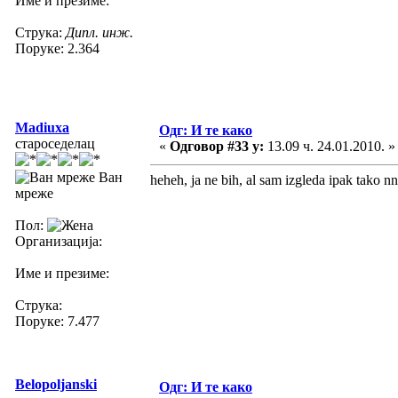
Име и презиме:
Струка:
Дипл. инж.
Поруке: 2.364
Madiuxa
Одг: И те како
староседелац
«
Одговор #33 у:
13.09 ч. 24.01.2010. »
Ван
heheh, ja ne bih, al sam izgleda ipak tako nn
мреже
Пол:
Организација:
Име и презиме:
Струка:
Поруке: 7.477
Belopoljanski
Одг: И те како