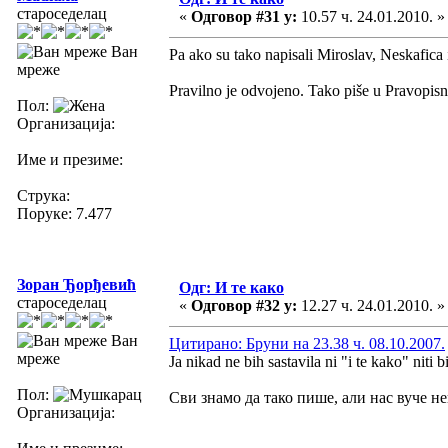
староседелац
«
Одговор #31 у:
10.57 ч. 24.01.2010. »
Ван
Pa ako su tako napisali Miroslav, Neskafica
мреже
Pravilno je odvojeno. Tako piše u Pravopis
Пол:
Организација:
Име и презиме:
Струка:
Поруке: 7.477
Зоран Ђорђевић
Одг: И те како
староседелац
«
Одговор #32 у:
12.27 ч. 24.01.2010. »
Ван
Цитирано: Бруни на 23.38 ч. 08.10.2007.
мреже
Ja nikad ne bih sastavila ni "i te kako" niti 
Пол:
Сви знамо да тако пише, али нас вуче не
Организација: