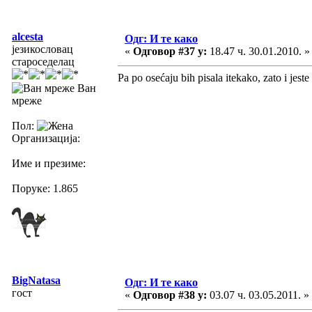
alcesta
Одг: И те како
језикословац
«
Одговор #37 у:
18.47 ч. 30.01.2010. »
староседелац
Pa po osećaju bih pisala itekako, zato i jest
Ван
мреже
Пол:
Организација:
Име и презиме:
Поруке: 1.865
BigNatasa
Одг: И те како
гост
«
Одговор #38 у:
03.07 ч. 03.05.2011. »