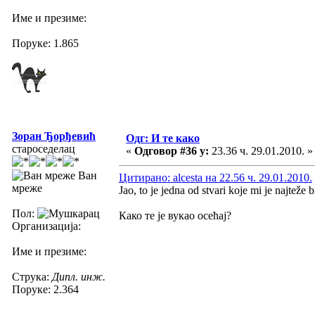
Име и презиме:
Поруке: 1.865
Зоран Ђорђевић
Одг: И те како
староседелац
«
Одговор #36 у:
23.36 ч. 29.01.2010. »
Ван
Цитирано: alcesta на 22.56 ч. 29.01.2010.
мреже
Jao, to je jedna od stvari koje mi je najteže b
Пол:
Како те је вукао осећај?
Организација:
Име и презиме:
Струка:
Дипл. инж.
Поруке: 2.364