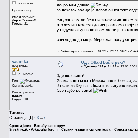
Ван мреже
добро нам дошао
за почетак ваљда је довољан контакт овд
Организација:
Име и презиме:
сигуран сам да ћеш писањем и читањем ов
Дејан Савковић
Поруке: 21
ако желиш можемо да исправљамо твоје гр
у подучавању па не знам да ли је та мето
оцигледно да ме је Мирослав предухитри
«
Задњи пут промењено: 20.56 ч. 26.03.2008. од de
vadimka
Одг: Otkud baš srpski?
посетилац
«
Одговор #14 у:
14.44 ч. 27.03.2008.
Ван мреже
Здраво свима!
Хвала вама многа Мирославе и Декссе, за
Пол:
Ја сам из Кијева. Знам што сигурно имамо
Организација:
Све најбоље вама!
Име и презиме:
Вадим
Поруке: 10
Тагови:
Странице: [
1
]
2
3
...
7
Српски језик - Вокабулар форум
Srpski jezik - Vokabular forum
>
Страни језици и српски језик
>
Српски као др