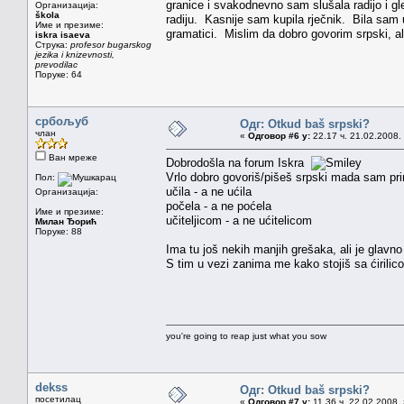
granice i svakodnevno sam slušala radijo i g
Организација:
škola
radiju. Kasnije sam kupila rječnik. Bila sam
Име и презиме:
gramatici. Mislim da dobro govorim srpski, al
iskra isaeva
Струка:
profesor bugarskog
jezika i knizevnosti,
prevodilac
Поруке: 64
србољуб
Одг: Otkud baš srpski?
члан
«
Одговор #6 у:
22.17 ч. 21.02.2008.
Ван мреже
Dobrodošla na forum Iskra
Vrlo dobro govoriš/pišeš srpski mada sam pri
Пол:
učila - a ne ućila
Организација:
počela - a ne poćela
Име и презиме:
učiteljicom - a ne ućitelicom
Милан Ђорић
Поруке: 88
Ima tu još nekih manjih grešaka, ali je glav
S tim u vezi zanima me kako stojiš sa ćirilicom, 
you're going to reap just what you sow
dekss
Одг: Otkud baš srpski?
посетилац
«
Одговор #7 у:
11.36 ч. 22.02.2008.