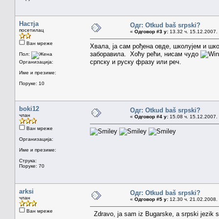
Настја
Одг: Otkud baš srpski?
посетилац
«
Одговор #3 у:
13.32 ч. 15.12.2007.
Ван мреже
Хвала, ја сам рођена овде, школујем и шк
заборавила. Хоћу рећи, нисам чудо
Пол:
српску и руску фразу или реч.
Организација:
Име и презиме:
Поруке: 10
boki12
Одг: Otkud baš srpski?
члан
«
Одговор #4 у:
15.08 ч. 15.12.2007.
Ван мреже
Организација:
Име и презиме:
Струка:
Поруке: 70
arksi
Одг: Otkud baš srpski?
члан
«
Одговор #5 у:
12.30 ч. 21.02.2008.
Ван мреже
Zdravo, ja sam iz Bugarske, a srpski jezik sa