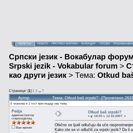
ПОЧЕТНА
ПОМОЋ
ПРЕТРАГА ФОРУМА
КАЛЕНДАР
ТАГОВИ
ПРИЈАВЉИВА
Српски језик - Вокабулар фору
Srpski jezik - Vokabular forum
>
С
као други језик
> Тема:
Otkud baš
Странице: [
1
]
2
3
...
7
Аутор
Тема: Otkud baš srpski? (Прочитано 262
0 чланова и 1 гост прегледају ову тему.
Pedja
Otkud baš srpski?
администратор
«
у:
19.55 ч. 12.10.2007. »
староседелац
Obično se ljudi odlučuju da uče rasprostranjen
Ван мреже
Kako ste se vi odlučili za srpski jezik? Da li uz