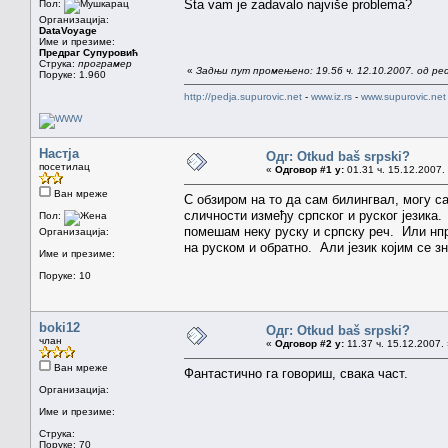
Šta vam je zadavalo najviše problema?
Пол:
Организација:
DataVoyage
Име и презиме:
Предраг Супуровић
Струка:
програмер
«
Задњи пут промењено: 19.56 ч. 12.10.2007. од ped
Поруке: 1.960
http://pedja.supurovic.net
-
www.iz.rs
-
www.supurovic.net
Настја
Одг: Otkud baš srpski?
посетилац
«
Одговор #1 у:
01.31 ч. 15.12.2007.
Ван мреже
С обзиром на то да сам билингвал, могу са
сличности између српског и руског језика
Пол:
помешам неку руску и српску реч. Или нпр
Организација:
на руском и обратно. Али језик којим се з
Име и презиме:
Поруке: 10
boki12
Одг: Otkud baš srpski?
члан
«
Одговор #2 у:
11.37 ч. 15.12.2007.
Ван мреже
Фантастично га говориш, свака част.
Организација:
Име и презиме:
Струка:
Поруке: 70