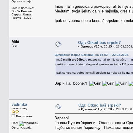
Организација:
Imaš malih greščica u pravopisu, ali to nije 
Име и презиме:
Međutim, tvoja ijekavica nije najbolja, grešiš 
Đorđe Božović
Струка:
lingvist
Поруке: 4.322
Ipak se veoma dobro koristiš srpskim za nek
Miki
Одг: Otkud baš srpski?
Гост
«
Одговор #10 у:
20.25 ч. 26.03.2008.
Цитирано: Ђорђе Божовић на 15.53 ч. 22.02.2008.
Imaš
malih greščica
u pravopisu, ali to nije strašno — 
grešiš u zameni jata u dugim slogovima — treba IJE a ne JE 
Ipak se veoma dobro koristiš srpskim za nekoga ko ga j
Зар и Ти, Ђорђе?!
vadimka
Одг: Otkud baš srpski?
посетилац
«
Одговор #11 у:
20.28 ч. 26.03.2008.
Ван мреже
Здраво!
Ја сам Рус из Украини. Одавно волем Српс
Пол:
Најбоље волем ћирилицу. Нажалост немам 
Организација: