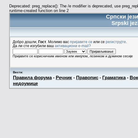
Deprecated: preg_replace(): The /e modifier is deprecated, use preg_re
runtime-created function on line 2
Српски јез
Srpski jez
Добро дошли,
Гост
. Молимо вас
пријавите се
или се
региструјте
.
Да ли сте изгубили ваш
активациони e-mail?
Пријавите се корисничким именом или имејлом, лозинком и дужином сесије
Вести
:
Правила форума
-
Речник
-
Правопис
-
Граматика
-
Вок
недоумице