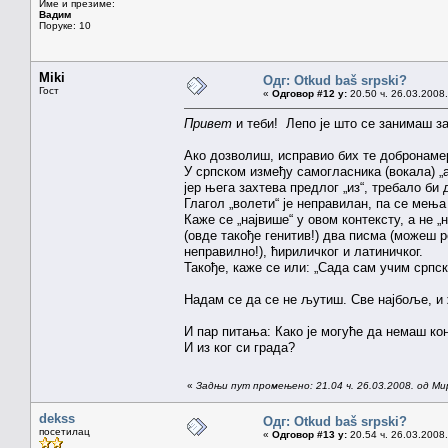
Име и презиме:
Вадим
Поруке: 10
Miki
Одг: Otkud baš srpski?
Гост
«
Одговор #12 у:
20.50 ч. 26.03.2008.
Привет
и теби! Лепо је што се занимаш за
Ако дозволиш, исправио бих те добронаме
У српском између самогласника (вокала) „а“ 
јер њега захтева предлог „из“, требало би 
Глагол „волети“ је неправилан, па се мења
Каже се „највише“ у овом контексту, а не 
(овде такође генитив!) два писма (можеш р
неправилно!), ћириличког и латиничког.
Такође, каже се или: „Сада сам учим српски
Надам се да се не љутиш. Све најбоље, и
И пар питања: Како је могуће да немаш кон
И из ког си града?
«
Задњи пут промењено: 21.04 ч. 26.03.2008. од Ми
dekss
Одг: Otkud baš srpski?
посетилац
«
Одговор #13 у:
20.54 ч. 26.03.2008.