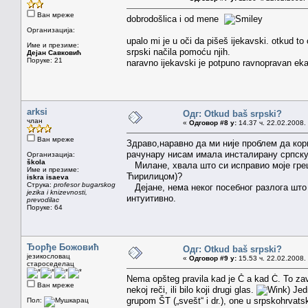
Ван мреже
dobrodošlica i od mene
Организација:
upalo mi je u oči da pišeš ijekavski. otkud to o
Име и презиме:
srpski načila pomoću njih.
Дејан Савковић
Поруке: 21
naravno ijekavski je potpuno ravnopravan ekav
arksi
Одг: Otkud baš srpski?
члан
«
Одговор #8 у:
14.37 ч. 22.02.2008.
Ван мреже
Здраво,наравно да ми није проблем да ко
рачунару нисам имала инсталирану српск
Организација:
škola
Милане, хвала што си исправио моје греш
Име и презиме:
Ћирилицом)?
iskra isaeva
Струка:
profesor bugarskog
Дејане, нема неког посебног разлога што 
jezika i knizevnosti,
интуитивно.
prevodilac
Поруке: 64
Ђорђе Божовић
Одг: Otkud baš srpski?
језикословац
«
Одговор #9 у:
15.53 ч. 22.02.2008.
староседелац
Nema opšteg pravila kad je Č a kad Ć. To zavis
Ван мреже
nekoj reči, ili bilo koji drugi glas.
) Jed
grupom ŠT („svešt“ i dr.), one u srpskohrvat
Пол: