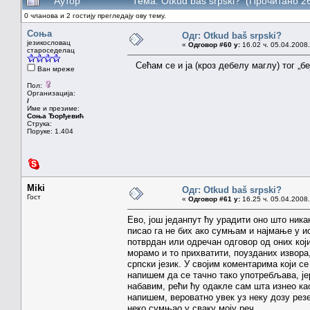
Аутор
Тема: Otkud baš srpski? (Прочитано 2
0 чланова и 2 гостију прегледају ову тему.
Соња
Одг: Otkud baš srpski?
језикословац
«
Одговор #60 у:
16.02 ч. 05.04.2008.
староседелац
Сећам се и ја (кроз дебелу маглу) тог „бе
Ван мреже
Пол:
Организација:
/
Име и презиме:
Соња Ђорђевић
Струка:
Поруке: 1.404
Miki
Одг: Otkud baš srpski?
Гост
«
Одговор #61 у:
16.25 ч. 05.04.2008.
Ево, још једанпут ћу урадити оно што ника
писао га не бих ако сумњам и најмање у ис
потврдан или одречан одговор од оних који
морамо и то прихватити, поузданих извора, 
српски језик. У својим коментарима који с
напишем да се тачно тако употребљава, је
набавим, рећи ћу одакле сам шта изнео ка
напишем, вероватно увек уз неку дозу рез
неко сумњао у сваку моју реч.