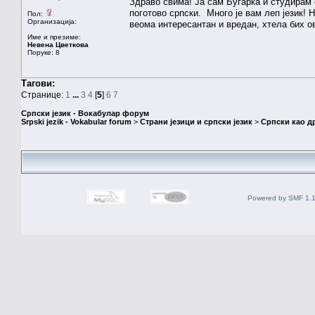
Здраво свима! Ја сам Бугарка и студирам 
поготово српски. Много је вам леп језик! 
Пол:
Организација:
веома интересантан и вредан, хтела бих о
Име и презиме:
Невена Цветкова
Поруке: 8
Тагови:
Странице:
1
...
3
4
[
5
]
6
7
Српски језик - Вокабулар форум
Srpski jezik - Vokabular forum
>
Страни језици и српски језик
>
Српски као др
Powered by SMF 1.