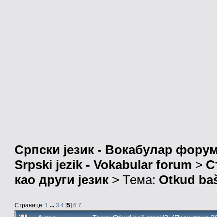
Српски језик - Вокабулар фору
Srpski jezik - Vokabular forum
>
С
као други језик
> Тема:
Otkud baš
Странице:
1
...
3
4
[
5
]
6
7