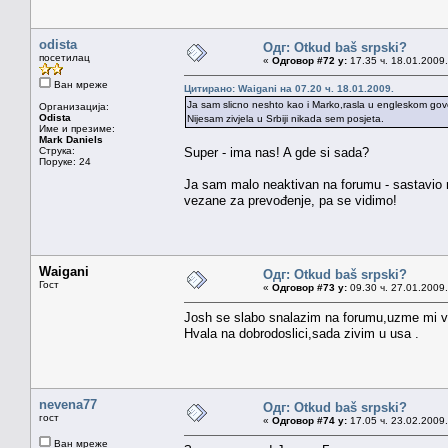
odista
Одг: Otkud baš srpski?
посетилац
«
Одговор #72 у:
17.35 ч. 18.01.2009.
Ван мреже
Цитирано: Waigani на 07.20 ч. 18.01.2009.
Ja sam slicno neshto kao i Marko,rasla u engleskom gov
Организација:
Odista
Nijesam zivjela u Srbiji nikada sem posjeta.
Име и презиме:
Mark Daniels
Струка:
Super - ima nas! A gde si sada?
Поруке: 24
Ja sam malo neaktivan na forumu - sastavio m
vezane za prevođenje, pa se vidimo!
Waigani
Одг: Otkud baš srpski?
Гост
«
Одговор #73 у:
09.30 ч. 27.01.2009.
Josh se slabo snalazim na forumu,uzme mi v
Hvala na dobrodoslici,sada zivim u usa .
nevena77
Одг: Otkud baš srpski?
гост
«
Одговор #74 у:
17.05 ч. 23.02.2009.
Ван мреже