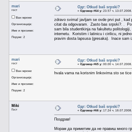
mari
Одг: Otkud baš srpski?
гост
«
Одговор #64 у:
23.57 ч. 13.07.2008.
Ван мреже
zdravo svima! javljam se ovde prvi put , kad 
citat da odgovaram. Zasto bas srpski?. . Po 
Организација:
sam bila studentkinja na fakultetu politologi
Име и презиме:
internetu. Koristim i latinicu i cirilicu, ni j
Поруке: 2
pravim dosta lapsusa (gresaka). Inace sam i
mari
Одг: Otkud baš srpski?
гост
«
Одговор #65 у:
00.00 ч. 14.07.2008.
Ван мреже
hvala vama na korisnim linkovima sto se tice
Организација:
Име и презиме:
Поруке: 2
Miki
Одг: Otkud baš srpski?
Гост
«
Одговор #66 у:
17.24 ч. 16.07.2008.
Поздрав!
Морам да приметим да не правиш много гра