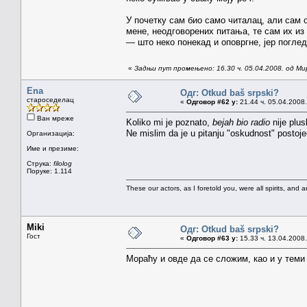
У почетку сам био само читалац, али сам 
мене, неодговорених питања, те сам их из
— што неко понекад и оповргне, јер поглед
«
Задњи пут промењено: 16.30 ч. 05.04.2008. од Ми
Ena
Одг: Otkud baš srpski?
староседелац
«
Одговор #62 у:
21.44 ч. 05.04.2008.
Ван мреже
Koliko mi je poznato,
bejah bio radio
nije plus
Ne mislim da je u pitanju "oskudnost" postoj
Организација:
Име и презиме:
Струка:
filolog
Поруке: 1.114
These our actors, as I foretold you, were all spirits, and are
Miki
Одг: Otkud baš srpski?
Гост
«
Одговор #63 у:
15.33 ч. 13.04.2008.
Мораћу и овде да се сложим, као и у тем