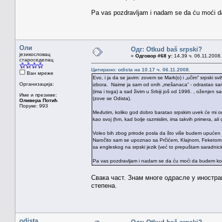
Pa vas pozdravljam i nadam se da ću moći da
Оли
Одг: Otkud baš srpski?
језикословац
«
Одговор #68 у:
14.39 ч. 06.11.2008.
староседелац
Цитирано: odista на 10.17 ч. 06.11.2008.
Ван мреже
Evo, i ja da se javim: zovem se Mark(o) i „učim” srpski s
Организација:
izbora. Naime ja sam od onih „mešanaca” - odrastao sam u
(ima i toga) a sad živim u Srbiji još od 1996. , oženjen 
Име и презиме:
(zove se Odista).
Оливера Потић
Поруке: 993
Međutim, koliko god dobro baratao srpskim uvek će mi on b
kao svoj (hm, kad bolje razmislim, ima takvih primera, ali d
Voleo bih zbog prirode posla da što više budem upućen u
Naročito sam se upoznao sa Prčićem, Klajnom, Feketom z
sa engleskog na srpski jezik (već to prepuštam saradnic
Pa vas pozdravljam i nadam se da ću moći da budem koli
Свака част. Знам многе одрасле у иностран
степена.
odista