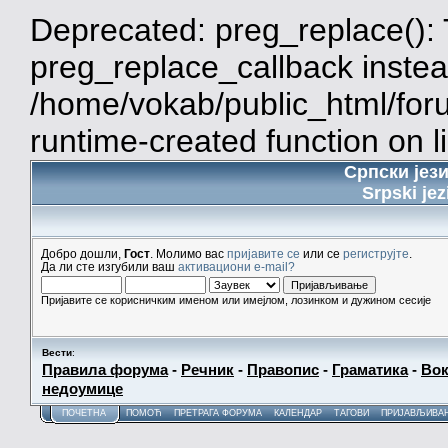
Deprecated: preg_replace(): 
preg_replace_callback instea
/home/vokab/public_html/for
runtime-created function on l
Српски јез
Srpski jez
Добро дошли,
Гост
. Молимо вас
пријавите се
или се
региструјте
.
Да ли сте изгубили ваш
активациони e-mail?
Пријавите се корисничким именом или имејлом, лозинком и дужином сесије
Вести
:
Правила форума
-
Речник
-
Правопис
-
Граматика
-
Вок
недоумице
ПОЧЕТНА
ПОМОЋ
ПРЕТРАГА ФОРУМА
КАЛЕНДАР
ТАГОВИ
ПРИЈАВЉИВА