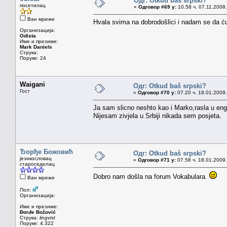
Одг: Otkud baš srpski?
посетилац
«
Одговор #69 у:
10.58 ч. 07.11.2008.
Ван мреже
Hvala svima na dobrodošlici i nadam se da ć
Организација:
Odista
Име и презиме:
Mark Daniels
Струка:
Поруке: 24
Waigani
Одг: Otkud baš srpski?
Гост
«
Одговор #70 у:
07.20 ч. 18.01.2009.
Ja sam slicno neshto kao i Marko,rasla u en
Nijesam zivjela u Srbiji nikada sem posjeta.
Ђорђе Божовић
Одг: Otkud baš srpski?
језикословац
«
Одговор #71 у:
07.58 ч. 18.01.2009.
староседелац
Dobro nam došla na forum Vokabulara.
Ван мреже
Пол:
Организација:
Име и презиме:
Đorđe Božović
Струка:
lingvist
Поруке: 4.322