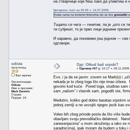
на стварчице које ћеш лако да упамтиш и 
Цитирано: mari на 00.00 ч. 14.07.2008.
hvala vama na korisnim linkovima sto se tice
gramatiki
s
Тицати се
чега — генитив, па је „што се т
ти субјекат, то је прво лице једнине презен
И наравно, да поновимо још једном — све шт
одговори.
odista
Одг: Otkud baš srpski?
посетилац
«
Одговор #67 у:
10.17 ч. 06.11.2008.
Ван мреже
Evo, i ja da se javim: zovem se Mark(o) i „uč
nekada je to zbog toga što nije imao izbora. 
Организација:
Odista
govorio kod kuće. Pored toga, studirao sam sr
Име и презиме:
sam „našom” i vlasnik sam, pogodili ste, fir
Mark Daniels
Струка:
Поруке: 24
Međutim, koliko god dobro baratao srpskim uve
jednoj zemlji a ne usvojiti njegov jezik kao sv
Voleo bih zbog prirode posla da što više bude
obavljam svoju prevodilačku delatnost. Naro
zanesenjacima” u mom okruženju a iako se ni
saradnicima), ipak moram da budem u toku i u