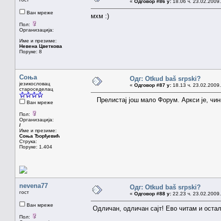
«
Одговор #86 у:
18.06 ч. 23.02.2009.
Ван мреже
мхм :)
Пол:
Организација:
Име и презиме:
Невена Цветкова
Поруке: 8
Соња
Одг: Otkud baš srpski?
језикословац
«
Одговор #87 у:
18.13 ч. 23.02.2009.
староседелац
Прелистај још мало Форум. Аркси је, чини
Ван мреже
Пол:
Организација:
/
Име и презиме:
Соња Ђорђевић
Струка:
Поруке: 1.404
nevena77
Одг: Otkud baš srpski?
гост
«
Одговор #88 у:
22.23 ч. 23.02.2009.
Ван мреже
Oдличан, одличан сајт! Ево читам и оста
Пол: