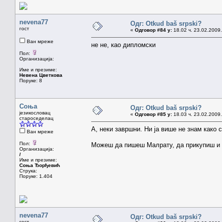
nevena77
Одг: Otkud baš srpski?
гост
«
Одговор #84 у:
18.02 ч. 23.02.2009.
Ван мреже
не не, као дипломски
Пол:
Организација:
Име и презиме:
Невена Цветкова
Поруке: 8
Соња
Одг: Otkud baš srpski?
језикословац
«
Одговор #85 у:
18.03 ч. 23.02.2009.
староседелац
А, неки завршни. Ни ја више не знам како с
Ван мреже
Пол:
Можеш да пишеш Малрату, да прикупиш и 
Организација:
/
Име и презиме:
Соња Ђорђевић
Струка:
Поруке: 1.404
nevena77
Одг: Otkud baš srpski?
гост