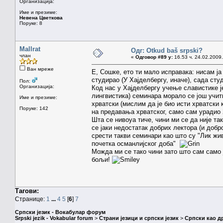
Организација:
Име и презиме:
Невена Цветкова
Поруке: 8
Mallrat
Одг: Otkud baš srpski?
члан
«
Одговор #89 у:
16.53 ч. 24.02.2009.
Ван мреже
Е, Сошке, ето ти мало исправака: нисам ја
студирао (У Хајделбергу, иначе), сада ст
Пол:
Организација:
Код нас у Хајделбергу учење славистике ј
лингвистика) семинара морало се још учити
Име и презиме:
хрватски (мислим да је био исти хрватски
Поруке: 142
на предавања хрватског, само сам урадио 
Шта се нивоуа тиче, чини ми се да није та
се јаки недостатак добрих лектора (и доб
срести такви семинари као што су "Лик жи
почетка османлијског доба"
Можда ми се тако чини зато што сам само 
бољи!
Тагови:
Странице:
1
...
4
5
[
6
]
7
Српски језик - Вокабулар форум
Srpski jezik - Vokabular forum
>
Страни језици и српски језик
>
Српски као др