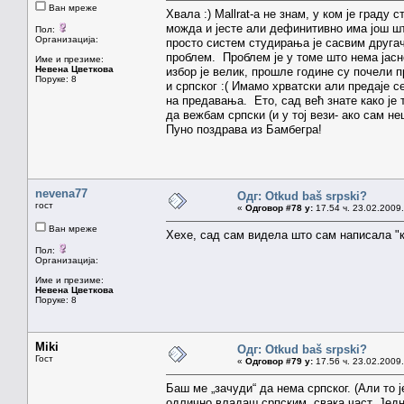
Ван мреже
Хвала :) Mallrat-а не знам, у ком је граду
можда и јесте али дефинитивно има још ш
Пол:
Организација:
просто систем студирања је сасвим другач
проблем. Проблем је у томе што нема јасн
Име и презиме:
Невена Цветкова
избор је велик, прошле године су почели п
Поруке: 8
и српског :( Имамо хрватски али предаје с
на предавања. Ето, сад већ знате како је 
да вежбам српски (и у тој вези- ако сам 
Пуно поздрава из Бамбегра!
nevena77
Одг: Otkud baš srpski?
гост
«
Одговор #78 у:
17.54 ч. 23.02.2009.
Ван мреже
Хехе, сад сам видела што сам написала "кој
Пол:
Организација:
Име и презиме:
Невена Цветкова
Поруке: 8
Miki
Одг: Otkud baš srpski?
Гост
«
Одговор #79 у:
17.56 ч. 23.02.2009.
Баш ме „зачуди“ да нема српског. (Али то ј
одлично владаш српским, свака част. Једн