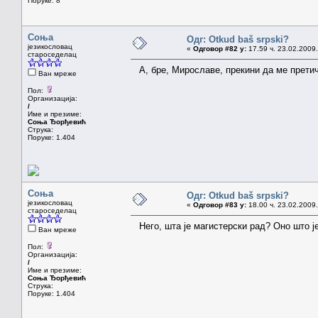
Поруке: 8
Соња
Одг: Otkud baš srpski?
језикословац
«
Одговор #82 у:
17.59 ч. 23.02.2009.
староседелац
А, бре, Мирославе, прекини да ме прети
Ван мреже
Пол:
Организација:
/
Име и презиме:
Соња Ђорђевић
Струка:
Поруке: 1.404
Соња
Одг: Otkud baš srpski?
језикословац
«
Одговор #83 у:
18.00 ч. 23.02.2009.
староседелац
Него, шта је магистерски рад? Оно што ј
Ван мреже
Пол:
Организација:
/
Име и презиме:
Соња Ђорђевић
Струка:
Поруке: 1.404