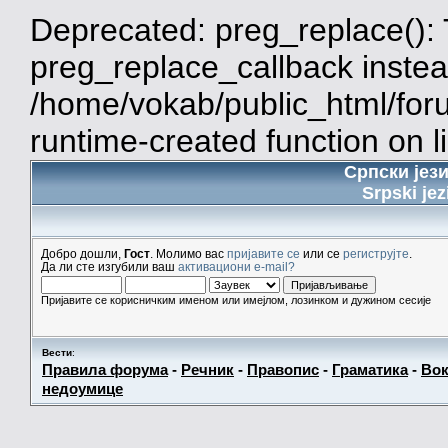
Deprecated: preg_replace(): 
preg_replace_callback instea
/home/vokab/public_html/for
runtime-created function on l
Српски јез
Srpski jez
Добро дошли,
Гост
. Молимо вас
пријавите се
или се
региструјте
.
Да ли сте изгубили ваш
активациони e-mail?
Пријавите се корисничким именом или имејлом, лозинком и дужином сесије
Вести
:
Правила форума
-
Речник
-
Правопис
-
Граматика
-
Вок
недоумице