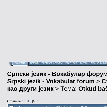
ПОЧЕТНА
ПОМОЋ
ПРЕТРАГА ФОРУМА
КАЛЕНДАР
ТАГОВИ
ПРИЈАВЉИВА
Српски језик - Вокабулар фору
Srpski jezik - Vokabular forum
>
С
као други језик
> Тема:
Otkud baš
Странице:
1
...
4
5
[
6
]
7