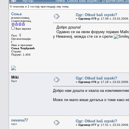
Аутор
Тема: Otkud baš srpski? (Прочитано 2
0 чланова и 2 гостију прегледају ову тему.
Соња
Одг: Otkud baš srpski?
језикословац
«
Одговор #75 у:
17.09 ч. 23.02.2009.
староседелац
Добро дошла!
Ван мреже
Одавно се на овом форуму појавио Mallrat
Пол:
у Немачкој, можда сте се и срели
Организација:
/
Име и презиме:
Соња Ђорђевић
Струка:
Поруке: 1.404
Miki
Одг: Otkud baš srpski?
Гост
«
Одговор #76 у:
17.18 ч. 23.02.2009.
Добро нам дошла и хвала на комлиментим
Може ли мало више детаља о томе како из
nevena77
Одг: Otkud baš srpski?
гост
«
Одговор #77 у:
17.51 ч. 23.02.2009.