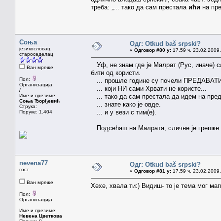
треба: „... тако да сам престала
ићи
на пре
Соња
Одг: Otkud baš srpski?
језикословац
«
Одговор #80 у:
17.59 ч. 23.02.2009.
староседелац
Уф, не знам где је Малрат (Рус, иначе) с
Ван мреже
бити од користи.
Пол:
... прошле године су почели ПРЕДАВАТИ
Организација:
... који НИ сами Хрвати не користе...
/
Име и презиме:
... тако да сам престала да идем на пре
Соња Ђорђевић
... знате како је овде.
Струка:
... и у вези с тим(е).
Поруке: 1.404
Подсећаш на Малрата, сличне је грешке 
nevena77
Одг: Otkud baš srpski?
гост
«
Одговор #81 у:
17.59 ч. 23.02.2009.
Ван мреже
Хехе, хвала ти:) Видиш- то је тема мог маг
Пол:
Организација:
Име и презиме:
Невена Цветкова