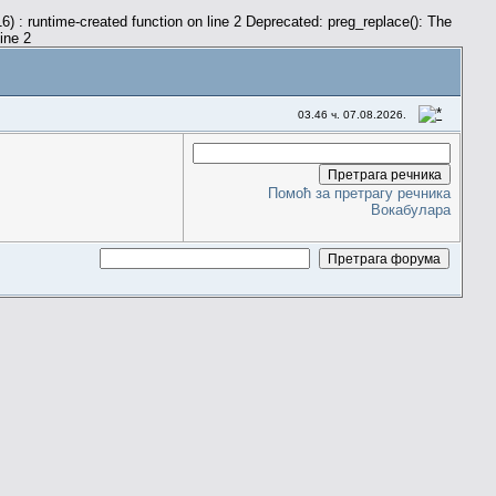
) : runtime-created function on line 2 Deprecated: preg_replace(): The
line 2
03.46 ч. 07.08.2026.
Помоћ за претрагу речника
Вокабулара