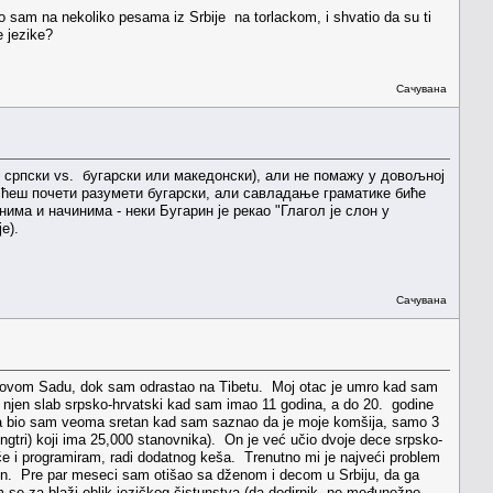
ao sam na nekoliko pesama iz Srbije na torlackom, i shvatio da su ti
e jezike?
Сачувана
 српски vs. бугарски или македонски), али не помажу у довољноj
о ћеш почети разумети бугарски, али савладање граматике биће
има и начинима - неки Бугарин jе рекао "Глагол jе слон у
jе).
Сачувана
u Novom Sadu, dok sam odrastao na Tibetu. Moj otac je umro kad sam
 njen slab srpsko-hrvatski kad sam imao 11 godina, a do 20. godine
, a bio sam veoma sretan kad sam saznao da je moje komšija, samo 3
Njingtri) koji ima 25,000 stanovnika). On je već učio dvoje dece srpsko-
e i programiram, radi dodatnog keša. Trenutno mi je najveći problem
. Pre par meseci sam otišao sa dženom i decom u Srbiju, da ga
m se za blaži oblik jezičkog čistunstva (da dodirnik, ne međunožno