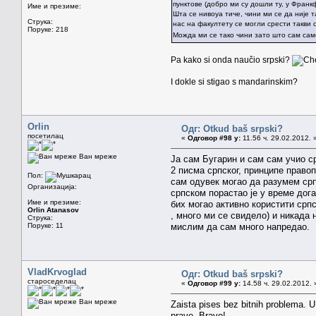
пунктове (добро ми су дошли ту, у Франкф
Име и презиме:
Шта се нивоуа тиче, чини ми се да није 
Струка:
нас на факултету се могли срести такви 
Поруке: 218
Можда ми се тако чини зато што сам сам
Pa kako si onda naučio srpski?
I dokle si stigao s mandarinskim?
Orlin
Одг: Otkud baš srpski?
посетилац
«
Одговор #98 у:
11.56 ч. 29.02.2012. 
Ван мреже
Jа сам Бугарин и сам сам учио с
2 писма српског, принципе правоп
Пол:
сам одувек могао да разумем српс
Организација:
српском порастао jе у време дог
Име и презиме:
бих могао активно користити српс
Orlin Atanasov
, много ми се свидело) и никада
Струка:
Поруке: 11
мислим да сам много напредао. 
VladKrvoglad
Одг: Otkud baš srpski?
староседелац
«
Одговор #99 у:
14.58 ч. 29.02.2012. 
Ван мреже
Zaista pises bez bitnih problema. U 
prave. Bravo!