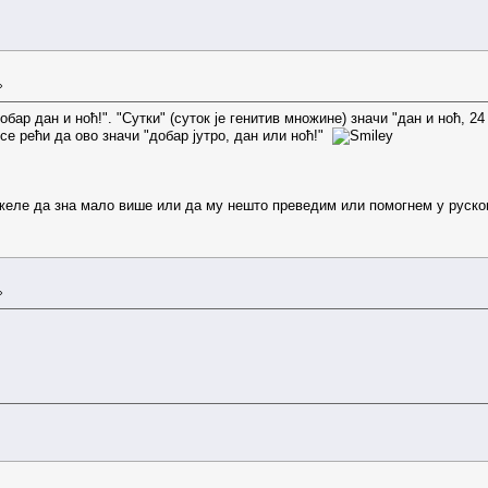
»
бар дан и ноћ!". "Сутки" (суток је генитив множине) значи "дан и ноћ, 24
се рећи да ово значи "добар јутро, дан или ноћ!"
еле да зна мало више или да му нешто преведим или помогнем у руском 
»