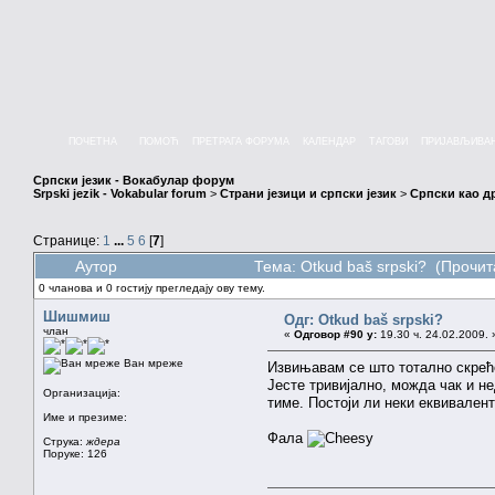
ПОЧЕТНА
ПОМОЋ
ПРЕТРАГА ФОРУМА
КАЛЕНДАР
ТАГОВИ
ПРИЈАВЉИВА
Српски језик - Вокабулар форум
Srpski jezik - Vokabular forum
>
Страни језици и српски језик
>
Српски као др
Странице:
1
...
5
6
[
7
]
Аутор
Тема: Otkud baš srpski? (Прочит
0 чланова и 0 гостију прегледају ову тему.
Шишмиш
Одг: Otkud baš srpski?
члан
«
Одговор #90 у:
19.30 ч. 24.02.2009. 
Ван мреже
Извињавам се што тотално скреће
Јесте тривијално, можда чак и н
Организација:
тиме. Постоји ли неки еквивален
Име и презиме:
Фала
Струка:
ждера
Поруке: 126