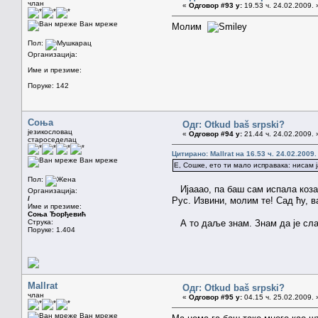
члан
«
Одговор #93 у:
19.53 ч. 24.02.2009. 
Ван мреже
Молим
Пол:
Организација:
Име и презиме:
Поруке: 142
Соња
Одг: Otkud baš srpski?
језикословац
«
Одговор #94 у:
21.44 ч. 24.02.2009. 
староседелац
Цитирано: Mallrat на 16.53 ч. 24.02.2009.
Ван мреже
Е, Сошке, ето ти мало исправака: нисам ј
Пол:
Ијааао, па баш сам испала коза!
Организација:
/
Рус. Извини, молим те! Сад ћу, 
Име и презиме:
Соња Ђорђевић
Струка:
А то даље знам. Знам да је слав
Поруке: 1.404
Mallrat
Одг: Otkud baš srpski?
члан
«
Одговор #95 у:
04.15 ч. 25.02.2009. 
Ван мреже