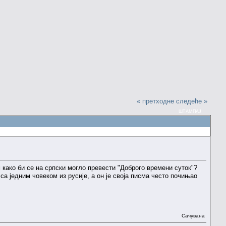
« претходне
следеће »
ШТАМПАЈ
 како би се на српски могло превести "Доброго времени суток"?
а једним човеком из русије, а он је своја писма често почињао
Сачувана