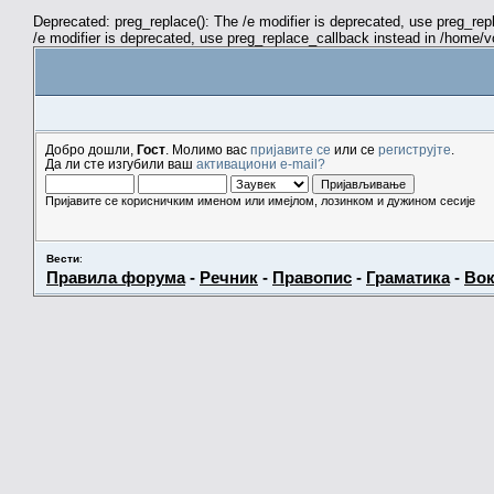
Deprecated: preg_replace(): The /e modifier is deprecated, use preg_re
/e modifier is deprecated, use preg_replace_callback instead in /home/
Добро дошли,
Гост
. Молимо вас
пријавите се
или се
региструјте
.
Да ли сте изгубили ваш
активациони e-mail?
Пријавите се корисничким именом или имејлом, лозинком и дужином сесије
Вести
:
Правила форума
-
Речник
-
Правопис
-
Граматика
-
Вок