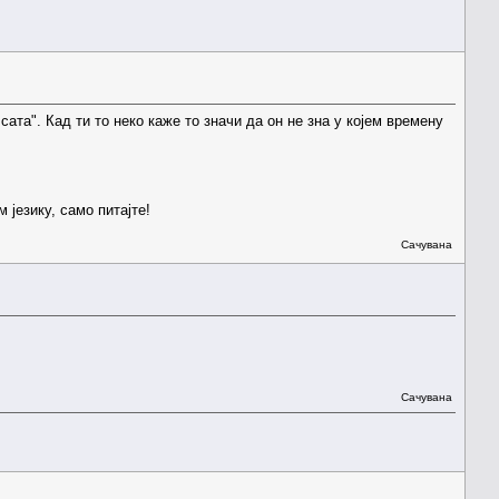
 сата". Кад ти то неко каже то значи да он не зна у којем времену
језику, само питајте!
Сачувана
Сачувана