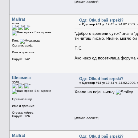
[
citation needed
]
Mallrat
Одг: Otkud baš srpski?
члан
«
Одговор #91 у:
19.43 ч. 24.02.2009. 
Ван мреже
"Доброго времени суток" значи "до
ти читаш писмо. Иначе, могло би 
Пол:
Организација:
П.С.
Име и презиме:
Ако неко од посетилаца форума ж
Поруке: 142
Шишмиш
Одг: Otkud baš srpski?
члан
«
Одговор #92 у:
19.44 ч. 24.02.2009. 
Ван мреже
Хвала на појашњењу
Организација:
Име и презиме:
Струка:
ждера
Поруке: 126
[
citation needed
]
Mallrat
Одг: Otkud baš srpski?