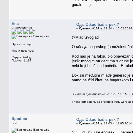
guralo. . . )
Ena
Одг: Otkud baš srpski?
староседелац
«
Одговор #102 у:
12.24 ч. 15.02.2014.
Ван мреже
@VladKrvoglad
Организација:
O
učenju
bugarskog (u nažalost šal
Име и презиме:
Kod nas je na faksu bio obavezan dru
Струка:
filolog
Поруке: 1.114
jezik mnogim studentima s grupe je 
neki koji bi učili od početka. E, uko
Dok su međutim mlađe generacije stu
samo naučiti čitati na bugarskom i t
«
Задњи пут промењено: 12.27 ч. 15.02.
These our actors, as I foretold you, were all spi
Spodnie
Одг: Otkud baš srpski?
гост
«
Одговор #103 у:
13.03 ч. 11.05.2014.
Ван мреже
Svi ljudi učiju se engleski ili nem