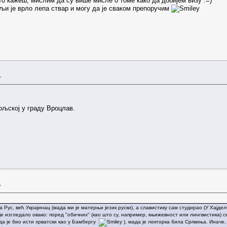
то кажеш, мислим да су више мисле о томе како да добијем визу :=)
љи је врло лепа ствар и могу да је сваком препоручим
»
ољској у граду Вроцлав.
»
а Рус, већ Украјинац (мада ми је матерњи језик руски), а славистику сам студирао (У Хајде
е изгледало овако: поред "обичних" (као што су, например, књижевност или лингвистика) се
да је био исти хрватски као у Бамбергу
), мада је лекторка била Српкиња. Иначе