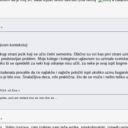
 »
jivom kontekstu):
gi strani jezik koji se učio četiri semestra. Obično su svi kao prvi strani uzim
predstavljao problem. Moje kolege i koleginice uglavnom su uzimale svetske jez
liko bi se opredelili za neki koji odranije nisu učili, za neke je ovaj ispit bogm
denata provalile da će najlakše i najbrže položiti ispit ukoliko uzmu bugarski
o je bilo sve. Snalažljiva deca, vrlo praktična, što de se muče i nešto teško 
2014. од Ena
»
rits, and are melted into air, into thin air ...
 »
ački. Volim izazova, zato izabrao sam teže jezike, srpskohrvatski, između osta