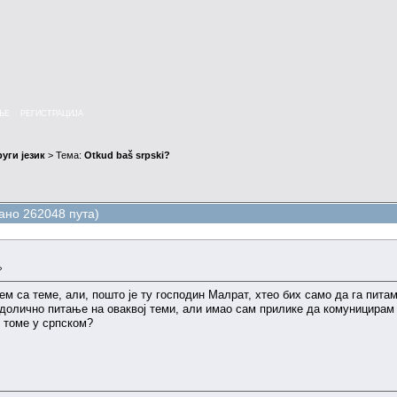
ЊЕ
РЕГИСТРАЦИЈА
уги језик
> Тема:
Otkud baš srpski?
ано 262048 пута)
»
м са теме, али, пошто је ту господин Малрат, хтео бих само да га питам
едолично питање на оваквој теми, али имао сам прилике да комуницирам с
т томе у српском?