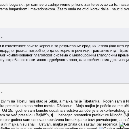
auciti bugarski, jer sam se u zadnje vreme prilicno zainteresovao za to: nais
g prema bugarskom i makedonskom. Zasto onda ne otici korak dalje i nauciti ov
 »
 и изложеност заиста корисни за разумевање сродних jезика (као што су
дардног jезика, потребно jе да се користе речници, граматике итд. Брз
бог компликованог глаголског система с многоброjним глаголским времен
 и употреба постпозитивног одређеног члана, али срећом нема деклинаци
 »
ć, živim na Tibetu, moj otac je Srbin, a majka mi je Tibetanka. Rođen sam 
ka preselila u njeno rodno mesto, Džalacun. Moja majka je počela da me uči
k. Od 15. godine sam koristio dodatna sredstva za učenje srpsko-hrvatskog
 sam se već preselio u Bajidž'n, tj. Lhabagar, prestonicu prefekture Njingčri (
Pre par godina sam osnovao sopstvenu firmu koja se bavi prevođenjem, a inač
, a ni majka nisu znali. Ustvari, majka je znala da sastavi par rečenica
 Mislim da je moj sh, sada srpski skoro savršen (ma nemoj
) a zalaže