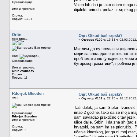
Организација:
Voleo bih da i ja tako dobro mogu n
Име и презиме:
dijalekti prirodni prelaz iz srpsko
Струка:
Поруке: 1.137
Orlin
Одг: Otkud baš srpski?
посетилац
«
Одговор #100 у:
15.33 ч. 02.03.2012.
Ван мреже
Мислим да су прелазни диjалекти
мери за савладање дотичног стан
Пол:
проблематично (у наjвишоj мери з
Организација:
бугарскоj граматици", проблем jе
Име и презиме:
Orlin Atanasov
Струка:
Поруке: 11
Rdorjuk Btsoden
Одг: Otkud baš srpski?
гост
«
Одговор #101 у:
22.25 ч. 28.12.2012.
Ван мреже
Taši delek, ja sam Stefan Ivanovi
imao 2 godine, tako da se moja maj
Организација:
Rdorjuk Btsoden
sam savladao praktično čitav jezi
Име и презиме:
ulice dalje, Srbin, i da zna sh (tad
Струка:
hrvatski, pa sam im se pridružio. 
Поруке: 7
učenje kineskog, jer ga ni moj otac
"završim" i kupio sam i 3 rečnika.