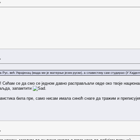
»
»
а Рус, већ Украјинац (мада ми је матерњи језик руски), а славистику сам студирао (У Хајде
 Сећам се да смо се једном давно расправљали овде око твоје националн
ваљда, запамтити
.
истика била пре, само нисам имала синоћ снаге да тражим и преписујем
»