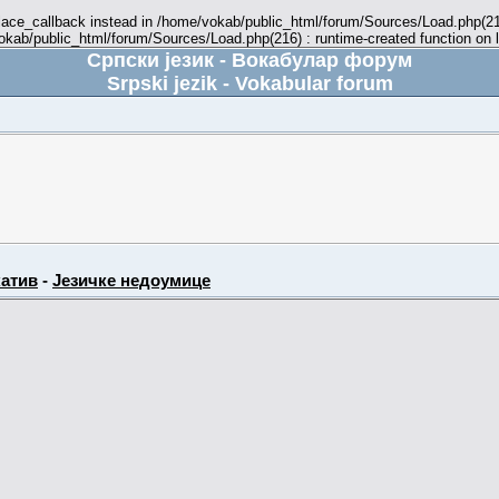
place_callback instead in /home/vokab/public_html/forum/Sources/Load.php(216
vokab/public_html/forum/Sources/Load.php(216) : runtime-created function on 
Српски језик - Вокабулар форум
Srpski jezik - Vokabular forum
атив
-
Језичке недоумице