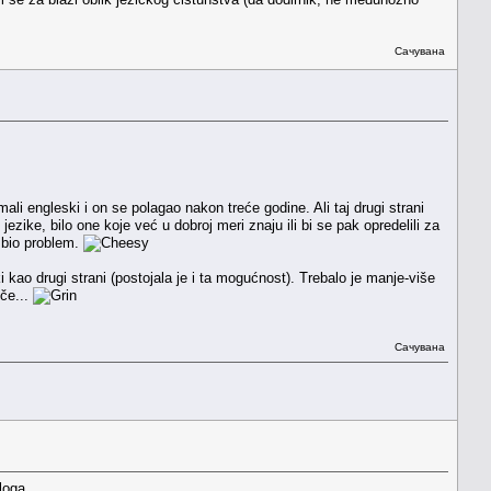
Сачувана
ali engleski i on se polagao nakon treće godine. Ali taj drugi strani
ike, bilo one koje već u dobroj meri znaju ili bi se pak opredelili za
e bio problem.
 kao drugi strani (postojala je i ta mogućnost). Trebalo je manje-više
uče...
Сачувана
loga.