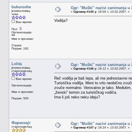
bukuroshe
Одг: "Muški" nazivi zanimanja u
језикословац
«
Одговор #145 у:
19.00 ч. 13.02.2007. »
члан
Vodilja?
Ван мреже
Пол:
Организација:
***
Име и презиме:
Струка:
Поруке: 192
Lolita
Одг: "Muški" nazivi zanimanja u
језикословац
«
Одговор #146 у:
19.12 ч. 13.02.2007. »
староседелац
Reč vodilja je baš lepa, ali me jednostavno 
Ван мреже
Turistička vodilja. Meni to vrlo neobično zvuč
Организација:
zvuče normalno. Verovatno je tako. Međutim,
Име и презиме:
„ženski“ termin za turističkog vodiča.
Ima li još neko neku ideju?
Поруке: 500
Фаренхајт
Одг: "Muški" nazivi zanimanja u
староседелац
«
Одговор #147 у:
19.24 ч. 13.02.2007. »