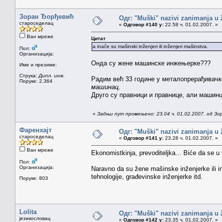
Зоран Ђорђевић
Одг: "Muški" nazivi zanimanja u
староседелац
«
Одговор #140 у:
22.58 ч. 01.02.2007. »
Ван мреже
Цитат
a inače su mašinski inženjeri ili inženjeri mašinstva.
Пол:
Организација:
Онда су жене машинске инжењерке???
Име и презиме:
Струка:
Дипл. инж.
Радим већ 33 године у металопрерађивачко
Поруке: 2.364
машинац
.
Друго су правници и правнице, али машинц
«
Задњи пут промењено: 23.04 ч. 01.02.2007. од З
Фаренхајт
Одг: "Muški" nazivi zanimanja u
староседелац
«
Одговор #141 у:
23.28 ч. 01.02.2007. »
Ван мреже
Ekonomistkinja, prevoditeljka... Biće da se u va
Пол:
Организација:
Naravno da su žene mašinske inženjerke ili i
tehnologije, građevinske inženjerke itd.
Поруке: 803
Lolita
Одг: "Muški" nazivi zanimanja u
језикословац
«
Одговор #142 у:
23.35 ч. 01.02.2007. »