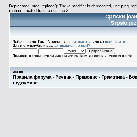
Deprecated: preg_replace(): The /e modifier is deprecated, use preg_re
runtime-created function on line 2
Српски јез
Srpski jez
Добро дошли,
Гост
. Молимо вас
пријавите се
или се
региструјте
.
Да ли сте изгубили ваш
активациони e-mail?
Пријавите се корисничким именом или имејлом, лозинком и дужином сесије
Вести
:
Правила форума
-
Речник
-
Правопис
-
Граматика
-
Вок
недоумице