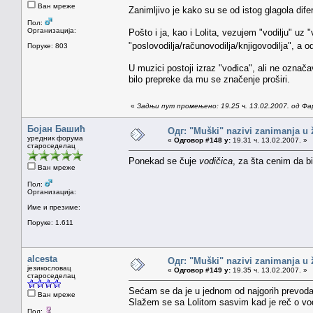
Ван мреже
Zanimljivo je kako su se od istog glagola difer
Пол:
Организација:
Pošto i ja, kao i Lolita, vezujem "vodilju" 
"poslovodilja/računovodilja/knjigovodilja", a
Поруке: 803
U muzici postoji izraz "vođica", ali ne označ
bilo prepreke da mu se značenje proširi.
«
Задњи пут промењено: 19.25 ч. 13.02.2007. од Фа
Бојан Башић
Одг: "Muški" nazivi zanimanja u
уредник форума
«
Одговор #148 у:
19.31 ч. 13.02.2007. »
староседелац
Ponekad se čuje
vodičica
, za šta cenim da bi
Ван мреже
Пол:
Организација:
Име и презиме:
Поруке: 1.611
alcesta
Одг: "Muški" nazivi zanimanja u
језикословац
«
Одговор #149 у:
19.35 ч. 13.02.2007. »
староседелац
Sećam se da je u jednom od najgorih prevoda n
Ван мреже
Slažem se sa Lolitom sasvim kad je reč o vodil
Пол: