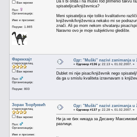
Da li bi onda i na muški rod primenio takvu raz
Ван мреже
spisateljica/književnica?
Пол:
Организација:
Meni spisateljica nije toliko kvalitativno razli
Име и презиме:
književnik/književnica nekako mi se podrazum
znači. Ali po mom nekom shvatanju pisac/spisa
Поруке: 1.865
Naravno ovo je moje subjektivno gledište.
Фаренхајт
Одг: "Muški" nazivi zanimanja u
староседелац
«
Одговор #136 у:
22.13 ч. 01.02.2007. »
Ван мреже
Dublet mi nije pisac/književnik nego spisatelj/
da ga u smislu kvaliteta izravnavam s knjiže
Пол:
Организација:
Поруке: 803
Зоран Ђорђевић
Одг: "Muški" nazivi zanimanja u
староседелац
«
Одговор #137 у:
22.28 ч. 01.02.2007. »
Ван мреже
Ни ја не бих никада за Десанку Максимови
разлици.
Пол:
Организација:
Име и презиме: