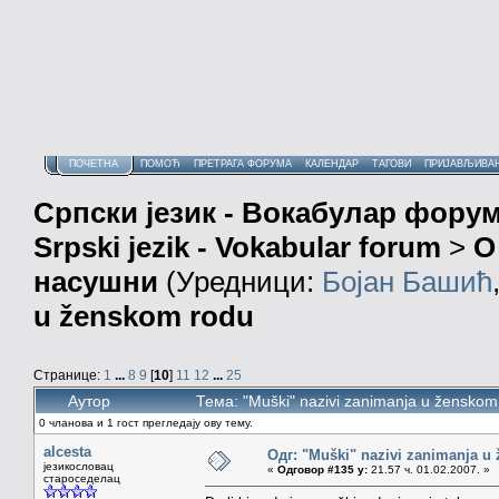
ПОЧЕТНА
ПОМОЋ
ПРЕТРАГА ФОРУМА
КАЛЕНДАР
ТАГОВИ
ПРИЈАВЉИВА
Српски језик - Вокабулар фору
Srpski jezik - Vokabular forum
>
О
насушни
(Уредници:
Бојан Башић
u ženskom rodu
Странице:
1
...
8
9
[
10
]
11
12
...
25
Аутор
Тема: "Muški" nazivi zanimanja u žensko
0 чланова и 1 гост прегледају ову тему.
alcesta
Одг: "Muški" nazivi zanimanja u
језикословац
«
Одговор #135 у:
21.57 ч. 01.02.2007. »
староседелац