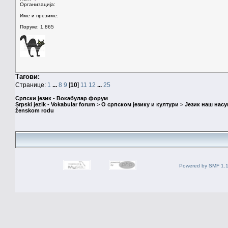
Организација:
Име и презиме:
Поруке: 1.865
Тагови:
Странице:
1
...
8
9
[
10
]
11
12
...
25
Српски језик - Вокабулар форум
Srpski jezik - Vokabular forum
>
О српском језику и култури
>
Језик наш нас
ženskom rodu
Powered by SMF 1.