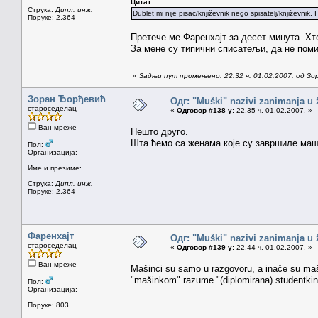
Цитат
Струка:
Дипл. инж.
Dublet mi nije pisac/književnik nego spisatelj/književnik. 
Поруке: 2.364
Претече ме Фаренхајт за десет минута. Хт
За мене су типични списатељи, да не пом
«
Задњи пут промењено: 22.32 ч. 01.02.2007. од З
Зоран Ђорђевић
Одг: "Muški" nazivi zanimanja u
староседелац
«
Одговор #138 у:
22.35 ч. 01.02.2007. »
Ван мреже
Нешто друго.
Шта ћемо са женама које су завршиле ма
Пол:
Организација:
Име и презиме:
Струка:
Дипл. инж.
Поруке: 2.364
Фаренхајт
Одг: "Muški" nazivi zanimanja u
староседелац
«
Одговор #139 у:
22.44 ч. 01.02.2007. »
Ван мреже
Mašinci su samo u razgovoru, a inače su mašin
"mašinkom" razume "(diplomirana) studentkin
Пол:
Организација:
Поруке: 803