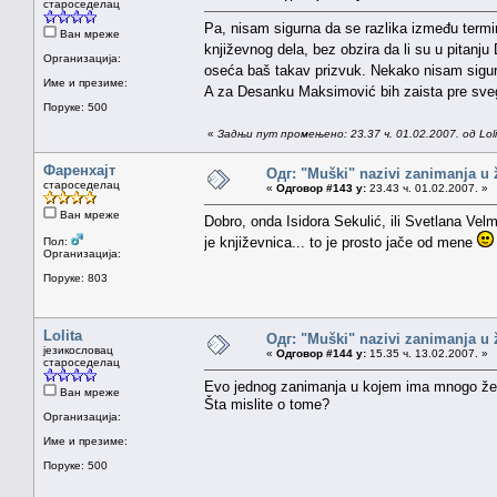
староседелац
Pa, nisam sigurna da se razlika između termina
Ван мреже
književnog dela, bez obzira da li su u pitan
Организација:
oseća baš takav prizvuk. Nekako nisam sigur
Име и презиме:
A za Desanku Maksimović bih zaista pre svega
Поруке: 500
«
Задњи пут промењено: 23.37 ч. 01.02.2007. од Loli
Фаренхајт
Одг: "Muški" nazivi zanimanja u
староседелац
«
Одговор #143 у:
23.43 ч. 01.02.2007. »
Ван мреже
Dobro, onda Isidora Sekulić, ili Svetlana Vel
je književnica... to je prosto jače od mene
Пол:
Организација:
Поруке: 803
Lolita
Одг: "Muški" nazivi zanimanja u
језикословац
«
Одговор #144 у:
15.35 ч. 13.02.2007. »
староседелац
Evo jednog zanimanja u kojem ima mnogo žena,
Ван мреже
Šta mislite o tome?
Организација:
Име и презиме:
Поруке: 500