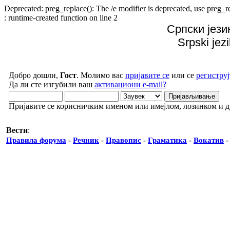
Deprecated: preg_replace(): The /e modifier is deprecated, use preg
: runtime-created function on line 2
Српски јези
Srpski jez
Добро дошли,
Гост
. Молимо вас
пријавите се
или се
региструј
Да ли сте изгубили ваш
активациони e-mail?
Пријавите се корисничким именом или имејлом, лозинком и 
Вести
:
Правила форума
-
Речник
-
Правопис
-
Граматика
-
Вокатив