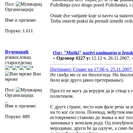
Пол:
Požeškinja
(ovo drugo pored
Požežanka
), i
Организација:
Ostale dve varijante koje si naveo sa stanovi
Име и презиме:
Treba ostaviti praksi da presudi između ovih
Поруке: 1.611
Вученовић
Одг: "Muški" nazivi zanimanja u žens
језикословац
«
Одговор #227 у:
12.12 ч. 26.11.2007. 
староседелац
Цитирано: Сошке на 17.06 ч. 25.11.2007.
Ван
Не свиђа ми се ни биологица. Ни биоло
мреже
било које друго јавно претеривање).
Пол:
Просто не могу да верујем да је ствар у
Организација:
политиком.
_
Име и презиме:
С друге стране, често нам фале речи за 
на то ког си пола. Понекад, међутим има
Поруке: 889
истовремено ставимо до знања и ког пола
занимања у женском роду. Од понуђеног,
меродаван, други ће да одлуче, а само б