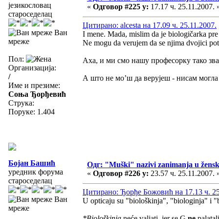
језикословац
«
Одговор #225 у:
17.17 ч. 25.11.2007. 
староседелац
Цитирано: alcesta на 17.09 ч. 25.11.2007.
Ван
I mene. Mada, mislim da je biologičarka pre 
мреже
Ne mogu da verujem da se njima dvojici pot
Пол:
Аха, и ми смо нашу професорку тако зва
Организација:
/
А што не мо’ш да верујеш - нисам могла 
Име и презиме:
Соња Ђорђевић
Струка:
Поруке: 1.404
Бојан Башић
Одг: "Muški" nazivi zanimanja u žens
уредник форума
«
Одговор #226 у:
23.57 ч. 25.11.2007. 
староседелац
Цитирано: Ђорђе Божовић на 17.13 ч. 25
Ван
U opticaju su "biološkinja", "biologinja" i "
мреже
*Biološkinja
neće valjati, jer se G
ne
palatal