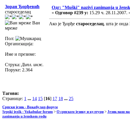
Зоран Ђорђевић
Одг: "Muški" nazivi zanimanja u žens
староседелац
«
Одговор #239 у:
15.29 ч. 28.11.2007. 
Ван
Ако је Ђорђе
староседелац
, шта је онд
мреже
Пол:
Организација:
Име и презиме:
Струка:
Дипл. инж.
Поруке: 2.364
Тагови:
Странице:
1
...
14
15
[
16
]
17
18
...
25
Српски језик - Вокабулар форум
Srpski jezik - Vokabular forum
>
О српском језику и култури
>
Језик наш н
zanimanja u ženskom rodu