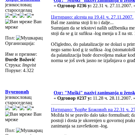
Одг: "Muški" nazivi zanimanja u žens
језикословац
«
Одговор #236 у:
22.31 ч. 27.11.2007. 
староседелац
Цитирано: alcesta на 19.41 ч. 27.11.2007.
Ван
Baš me zanima stoji li to i dalje...
мреже
Sumnjam da se tekstovi naših udžbenika menj
stoji da se g iz sufiksa -log menja u ž na str.
Пол:
Организација:
Očigledno, do palatalizacije ne dolazi u prim
nego samo kod g iz sufiksa -log (stomatološk
Име и презиме:
da palatalizacija bude dozvoljena makar kod s
Đorđe Božović
norma se još uvek jasno ne izjašnjava o gra
Струка:
lingvist
Поруке: 4.322
Вученовић
Одг: "Muški" nazivi zanimanja u žens
језикословац
«
Одговор #237 у:
11.28 ч. 28.11.2007. 
староседелац
Цитирано: Ђорђе Божовић на 22.31 ч. 27
Ван
Možda bi se pravilo dalo tako formulisati; d
мреже
postoji i dosta je ukorenjen u govornoj prak
zanimanja sa završetkom -log.
Пол: