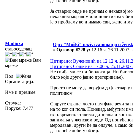
да то неће доћи у обзир.
Ја стварно овде не причам о некаквој м
некаквим моралом или политиком у било
је о проблему који имамо сви, жене и муш
Madiuxa
Одг: "Muški" nazivi zanimanja u žens
староседелац
«
Одговор #228 у:
12.16 ч. 26.11.2007. 
Ван
Цитирано: Вученовић на 12.12 ч. 26.11.
мреже
Цитирано: Сошке на 17.06 ч. 25.11.2007.
Не свиђа ми се ни биологица. Ни биоло
Пол:
било које друго јавно претеривање).
Организација:
Просто не могу да верујем да је ствар у
Име и презиме:
политиком.
Струка:
С друге стране, често нам фале речи за 
Поруке: 7.477
на то ког си пола. Понекад, међутим има
истовремено ставимо до знања и ког пола
занимања у женском роду. Од понуђеног,
меродаван, други ће да одлуче, а само б
да то неће доћи у обзир.