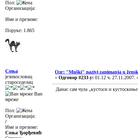
Пол:
Организација:
Име и презиме:
Поруке: 1.865
Соња
Одг: "Muški" nazivi zanimanja u žens
језикословац
«
Одговор #233 у:
01.12 ч. 27.11.2007. 
староседелац
Данас сам чула „кустоси и кустоскиње
Ван
мреже
Пол:
Организација:
/
Име и презиме:
Соња Ђорђевић