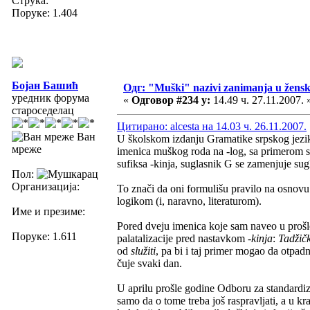
Струка:
Поруке: 1.404
Бојан Башић
Одг: "Muški" nazivi zanimanja u žens
уредник форума
«
Одговор #234 у:
14.49 ч. 27.11.2007. 
староседелац
Цитирано: alcesta на 14.03 ч. 26.11.2007.
Ван
U školskom izdanju Gramatike srpskog jezik
мреже
imenica muškog roda na -log, sa primerom st
sufiksa -kinja, suglasnik G se zamenjuje su
Пол:
Организација:
To znači da oni formulišu pravilo na osnovu 
logikom (i, naravno, literaturom).
Име и презиме:
Pored dveju imenica koje sam naveo u prošlo
Поруке: 1.611
palatalizacije pred nastavkom
-kinja
:
Tadžičk
od
služiti
, pa bi i taj primer mogao da otpa
čuje svaki dan.
U aprilu prošle godine Odboru za standardiz
samo da o tome treba još raspravljati, a u 