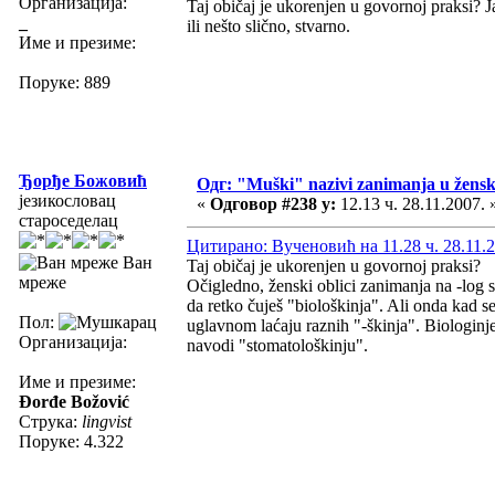
Организација:
Taj običaj je ukorenjen u govornoj praksi? 
_
ili nešto slično, stvarno.
Име и презиме:
Поруке: 889
Ђорђе Божовић
Одг: "Muški" nazivi zanimanja u žens
језикословац
«
Одговор #238 у:
12.13 ч. 28.11.2007. 
староседелац
Цитирано: Вученовић на 11.28 ч. 28.11.2
Ван
Taj običaj je ukorenjen u govornoj praksi?
мреже
Očigledno, ženski oblici zanimanja na -log 
da retko čuješ "biološkinja". Ali onda kad 
Пол:
uglavnom laćaju raznih "-škinja". Biologinje
Организација:
navodi "stomatološkinju".
Име и презиме:
Đorđe Božović
Струка:
lingvist
Поруке: 4.322