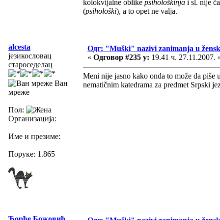
kolokvijalne oblike
psihološkinja
i sl. nije
(
psihološki
), a to opet ne valja.
alcesta
Одг: "Muški" nazivi zanimanja u žens
језикословац
«
Одговор #235 у:
19.41 ч. 27.11.2007. 
староседелац
Meni nije jasno kako onda to može da piše u
Ван
nematičnim katedrama za predmet Srpski jezi
мреже
Пол:
Организација:
Име и презиме:
Поруке: 1.865
Ђорђе Божовић