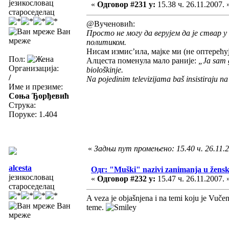
језикословац
«
Одговор #231 у:
15.38 ч. 26.11.2007. 
староседелац
@Вученовић:
Ван
Просто не могу да верујем да је ствар 
мреже
политиком.
Нисам измис’ила, мајке ми (не оптерећуј
Пол:
Алцеста поменула мало раније:
„Ja sam g
Организација:
biološkinje.
/
Na pojedinim televizijama baš insistiraju n
Име и презиме:
Соња Ђорђевић
Струка:
Поруке: 1.404
«
Задњи пут промењено: 15.40 ч. 26.11.
alcesta
Одг: "Muški" nazivi zanimanja u žens
језикословац
«
Одговор #232 у:
15.47 ч. 26.11.2007. 
староседелац
A veza je objašnjena i na temi koju je Vuče
Ван
teme.
мреже