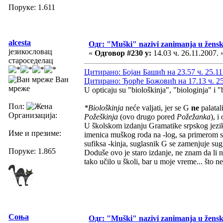
Поруке: 1.611
alcesta
Одг: "Muški" nazivi zanimanja u žens
језикословац
«
Одговор #230 у:
14.03 ч. 26.11.2007. 
староседелац
Цитирано: Бојан Башић на 23.57 ч. 25.11
Ван
Цитирано: Ђорђе Божовић на 17.13 ч. 25
мреже
U opticaju su "biološkinja", "biologinja" i "
Пол:
*Biološkinja
neće valjati, jer se G
ne
palatal
Организација:
Požeškinja
(ovo drugo pored
Požežanka
), i
U školskom izdanju Gramatike srpskog jezik
Име и презиме:
imenica muškog roda na -log, sa primerom st
sufiksa -kinja, suglasnik G se zamenjuje su
Поруке: 1.865
Doduše ovo je staro izdanje, ne znam da li n
tako učilo u školi, bar u moje vreme... što n
Соња
Одг: "Muški" nazivi zanimanja u žens