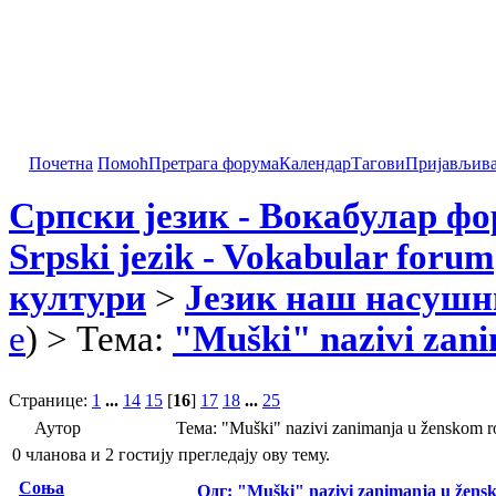
Почетна
Помоћ
Претрага форума
Календар
Тагови
Пријављив
Српски језик - Вокабулар ф
Srpski jezik - Vokabular forum
култури
>
Језик наш насушн
e
) > Тема:
"Muški" nazivi zan
Странице:
1
...
14
15
[
16
]
17
18
...
25
Аутор
Тема: "Muški" nazivi zanimanja u ženskom
0 чланова и 2 гостију прегледају ову тему.
Соња
Одг: "Muški" nazivi zanimanja u žens