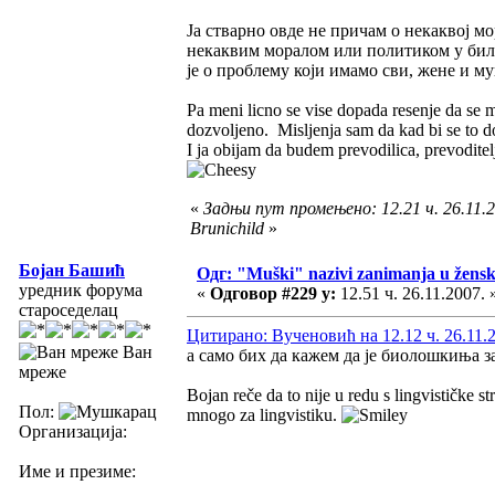
Ја стварно овде не причам о некаквој м
некаквим моралом или политиком у било
је о проблему који имамо сви, жене и муш
Pa meni licno se vise dopada resenje da se moz
dozvoljeno. Misljenja sam da kad bi se to d
I ja obijam da budem prevodilica, prevoditeljka
«
Задњи пут промењено: 12.21 ч. 26.11.2
Brunichild
»
Бојан Башић
Одг: "Muški" nazivi zanimanja u žens
уредник форума
«
Одговор #229 у:
12.51 ч. 26.11.2007. 
староседелац
Цитирано: Вученовић на 12.12 ч. 26.11.
Ван
а само бих да кажем да је биолошкиња за
мреже
Bojan reče da to nije u redu s lingvističke st
Пол:
mnogo za lingvistiku.
Организација:
Име и презиме: