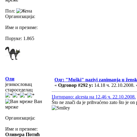
Пол:
Организација:
Име и презиме:
Поруке: 1.865
Оли
Одг: "Muški" nazivi zanimanja u žens
језикословац
«
Одговор #292 у:
14.18 ч. 22.10.2008. 
староседелац
Цитирано: alcesta на 12.46 ч. 22.10.2008.
Ван
Što ne znači da je prihvaćeno zato što je on 
мреже
Организација:
Име и презиме:
Оливера Потић