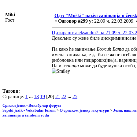
Miki
Одг: "Muški" nazivi zanimanja u žens
Гост
«
Одговор #299 у:
22.09 ч. 22.03.2009. 
Цитирано: aleksandra7 на 21.09 ч. 22.03.
Довољно су жене биле дискриминисане у 
Па како ће занимање
Божић Бата
да об
имена занимања, е да би се жене осећа
риболовка или пецарошк(ињ)а, варилиц
Па и
званица
може да буде мушка особа,
Тагови:
Странице:
1
...
18
19
[
20
]
21
22
...
25
Српски језик - Вокабулар форум
Srpski jezik - Vokabular forum
>
О српском језику и култури
>
Језик наш н
zanimanja u ženskom rodu