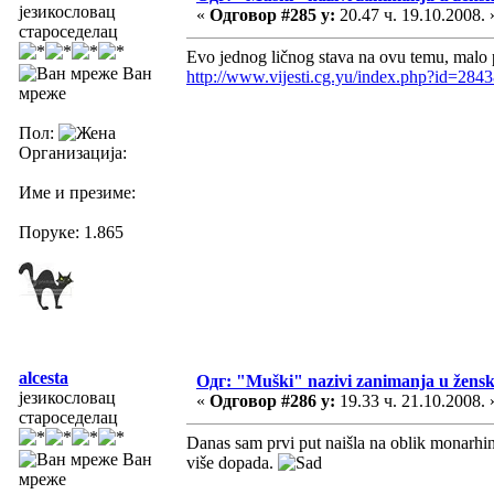
језикословац
«
Одговор #285 у:
20.47 ч. 19.10.2008. 
староседелац
Evo jednog ličnog stava na ovu temu, malo p
Ван
http://www.vijesti.cg.yu/index.php?id=284
мреже
Пол:
Организација:
Име и презиме:
Поруке: 1.865
alcesta
Одг: "Muški" nazivi zanimanja u žens
језикословац
«
Одговор #286 у:
19.33 ч. 21.10.2008. 
староседелац
Danas sam prvi put naišla na oblik monarhinj
Ван
više dopada.
мреже