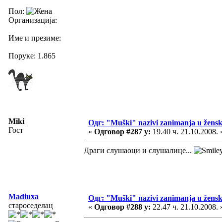
Пол:
Организација:
Име и презиме:
Поруке: 1.865
Miki
Одг: "Muški" nazivi zanimanja u žens
Гост
«
Одговор #287 у:
19.40 ч. 21.10.2008. 
Драги слушаоци и слушалице...
Madiuxa
Одг: "Muški" nazivi zanimanja u žens
староседелац
«
Одговор #288 у:
22.47 ч. 21.10.2008. 