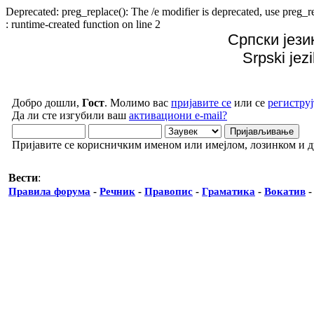
Deprecated: preg_replace(): The /e modifier is deprecated, use preg
: runtime-created function on line 2
Српски јези
Srpski jez
Добро дошли,
Гост
. Молимо вас
пријавите се
или се
региструј
Да ли сте изгубили ваш
активациони e-mail?
Пријавите се корисничким именом или имејлом, лозинком и 
Вести
:
Правила форума
-
Речник
-
Правопис
-
Граматика
-
Вокатив