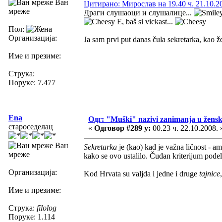
Ван
Цитирано: Мирослав на 19.40 ч. 21.10.2
мреже
Драги слушаоци и слушалице...
E, baš si vickast...
Пол:
Организација:
Ja sam prvi put danas čula sekretarka, kao že
Име и презиме:
Струка:
Поруке: 7.477
Ena
Одг: "Muški" nazivi zanimanja u žens
староседелац
«
Одговор #289 у:
00.23 ч. 22.10.2008. 
Ван
Sekretarka
je (kao) kad je važna ličnost - a
мреже
kako se ovo ustalilo. Čudan kriterijum podel
Организација:
Kod Hrvata su valjda i jedne i druge
tajnice
Име и презиме:
Струка:
filolog
Поруке: 1.114