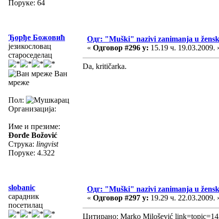
Поруке: 64
Ђорђе Божовић
Одг: "Muški" nazivi zanimanja u žens
језикословац
«
Одговор #296 у:
15.19 ч. 19.03.2009. 
староседелац
Da, kritičarka.
Ван
мреже
Пол:
Организација:
Име и презиме:
Đorđe Božović
Струка:
lingvist
Поруке: 4.322
slobanic
Одг: "Muški" nazivi zanimanja u žens
сарадник
«
Одговор #297 у:
19.29 ч. 22.03.2009. 
посетилац
Цитирано: Marko Milošević link=topic=1