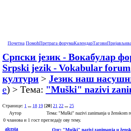
Почетна
Помоћ
Претрага форума
Календар
Тагови
Пријављив
Српски језик - Вокабулар ф
Srpski jezik - Vokabular forum
култури
>
Језик наш насушн
e
) > Тема:
"Muški" nazivi zan
Странице:
1
...
18
19
[
20
]
21
22
...
25
Аутор
Тема: "Muški" nazivi zanimanja u ženskom
0 чланова и 1 гост прегледају ову тему.
alcesta
Одг: "Muški" nazivi zanimanja u žens