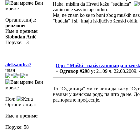
Ван
Haha, mislim da Hrvati kažu "sudinica"
мреже
zanimanje sasvim apsurdno.
Ma, ne znam ko se to buni zbog muških nazi
Организација:
"budala" i sl. imaju isključivo ženski oblik
penzioner
Име и презиме:
Slobodan Anić
Поруке: 13
aleksandra7
Одг: "Muški" nazivi zanimanja u žens
члан
«
Одговор #298 у:
21.09 ч. 22.03.2009. 
Ван
мреже
То "Судиница" ми се чини да кажу "Сутк
називи у женском роду, па што да не. Д
Пол:
разноразне професије.
Организација:
Име и презиме:
Поруке: 58