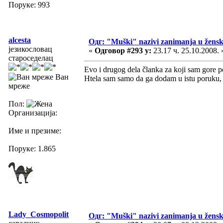
Поруке: 993
alcesta
Одг: "Muški" nazivi zanimanja u žens
језикословац
«
Одговор #293 у:
23.17 ч. 25.10.2008. 
староседелац
Evo i drugog dela članka za koji sam gore po
Ван
Htela sam samo da ga dodam u istu poruku, 
мреже
Пол:
Организација:
Име и презиме:
Поруке: 1.865
Lady_Cosmopolit
Одг: "Muški" nazivi zanimanja u žens