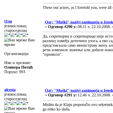
These our actors, as I foretold you, were all sp
Оли
Одг: "Muški" nazivi zanimanja u žens
језикословац
«
Одговор #290 у:
08.11 ч. 22.10.2008. 
староседелац
Да,
секретарка
и
секретарица
није исто
Ван
разлику између дотичних улога, а ево са
мреже
представљала само министрову жену, ал
речи измениле значење или добиле ново 
Организација:
"примити".
Име и презиме:
Оливера Потић
Поруке: 993
alcesta
Одг: "Muški" nazivi zanimanja u žens
језикословац
«
Одговор #291 у:
12.46 ч. 22.10.2008. 
староседелац
Mislim da je Klajn preporučio ovo sekretarka
Ван
ga retko ko sluša.
мреже