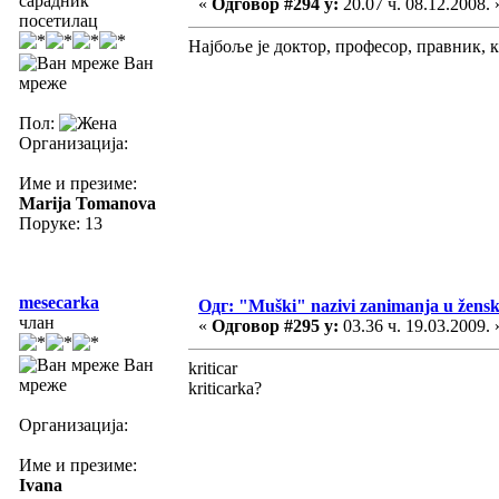
сарадник
«
Одговор #294 у:
20.07 ч. 08.12.2008. 
посетилац
Најбоље је доктор, професор, правник, к
Ван
мреже
Пол:
Организација:
Име и презиме:
Marija Tomanova
Поруке: 13
mesecarka
Одг: "Muški" nazivi zanimanja u žens
члан
«
Одговор #295 у:
03.36 ч. 19.03.2009. 
Ван
kriticar
мреже
kriticarka?
Организација:
Име и презиме:
Ivana