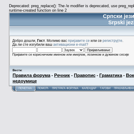
Deprecated: preg_replace(): The /e modifier is deprecated, use preg_re
runtime-created function on line 2
Српски јез
Srpski jez
Добро дошли,
Гост
. Молимо вас
пријавите се
или се
региструјте
.
Да ли сте изгубили ваш
активациони e-mail?
Пријавите се корисничким именом или имејлом, лозинком и дужином сесије
Вести
:
Правила форума
-
Речник
-
Правопис
-
Граматика
-
Вок
недоумице
ПОЧЕТНА
ПОМОЋ
ПРЕТРАГА ФОРУМА
КАЛЕНДАР
ТАГОВИ
ПРИЈАВЉИВА