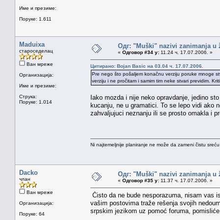
Име и презиме:
Поруке: 1.611
Maduixa
Одг: "Muški" nazivi zanimanja u
староседелац
«
Одговор #34 у:
11.24 ч. 17.07.2006. »
Ван мреже
Цитирано: Bojan Basic на 03.04 ч. 17.07.2006.
Pre nego što pošaljem konačnu verziju poruke mnoge st
Организација:
verziju i ne pročitam i samim tim neke stvari previdim. Kr
Име и презиме:
Струка:
Iako mozda i nije neko opravdanje, jedino s
Поруке: 1.014
kucanju, ne u gramatici. To se lepo vidi ako 
zahvaljujuci neznanju ili se prosto omakla i 
Ni najtemeljnije planiranje ne može da zameni čistu sreć
Dacko
Одг: "Muški" nazivi zanimanja u
члан
«
Одговор #35 у:
11.37 ч. 17.07.2006. »
Ван мреже
Čisto da ne bude nesporazuma, nisam vas ispra
vašim postovima traže rešenja svojih nedoumica
Организација:
srpskim jezikom uz pomoć foruma, pomisliće d
Поруке: 64