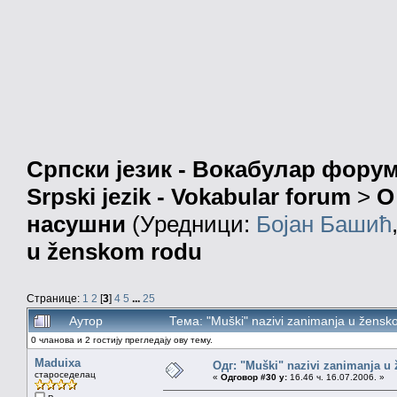
Српски језик - Вокабулар фору
Srpski jezik - Vokabular forum
>
О
насушни
(Уредници:
Бојан Башић
u ženskom rodu
Странице:
1
2
[
3
]
4
5
...
25
Аутор
Тема: "Muški" nazivi zanimanja u žens
0 чланова и 2 гостију прегледају ову тему.
Maduixa
Одг: "Muški" nazivi zanimanja u
староседелац
«
Одговор #30 у:
16.46 ч. 16.07.2006. »