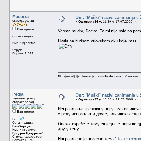
Maduixa
Одг: "Muški" nazivi zanimanja u
староседелац
«
Одговор #36 у:
11.39 ч. 17.07.2006. »
Ван мреже
Veoma mudro, Dacko. To mi nije palo na pame
Организација:
Hvala na budnom orlovskom oku koje imas.
Име и презиме:
Струка:
Поруке: 1.014
Ni najtemeljnije planiranje ne može da zameni čistu sreć
Pedja
Одг: "Muški" nazivi zanimanja u
администратор
«
Одговор #37 у:
13.33 ч. 17.07.2006. »
староседелац
Исправљање грешака у порукама се иначе н
Ван мреже
у реду исправљати друге, али ипак гледајт
Пол:
Организација:
Овако, скрећете тему са једне ствари на д
DataVoyage
другу тему.
Име и презиме:
Предраг Супуровић
Струка:
програмер
Направљена је посебна тема "
Честе грешк
Поруке: 1.960