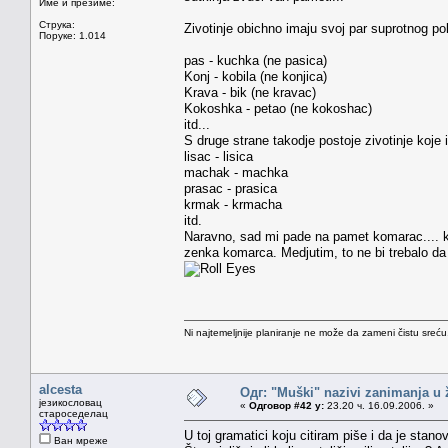
Име и презиме:
Струка:
Zivotinje obichno imaju svoj par suprotnog pol
Поруке: 1.014
pas - kuchka (ne pasica)
Konj - kobila (ne konjica)
Krava - bik (ne kravac)
Kokoshka - petao (ne kokoshac)
itd...
S druge strane takodje postoje zivotinje ko
lisac - lisica
machak - machka
prasac - prasica
krmak - krmacha
itd.
Naravno, sad mi pade na pamet komarac.... 
zenka komarca. Medjutim, to ne bi trebalo da 
Ni najtemeljnije planiranje ne može da zameni čistu sreć
alcesta
Одг: "Muški" nazivi zanimanja u
језикословац
«
Одговор #42 у:
23.20 ч. 16.09.2006. »
староседелац
U toj gramatici koju citiram piše i da je stano
Ван мреже