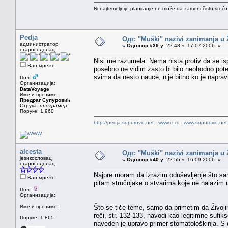
Ni najtemeljnije planiranje ne može da zameni čistu sreć
Pedja
Одг: "Muški" nazivi zanimanja u
администратор
«
Одговор #39 у:
22.48 ч. 17.07.2006. »
староседелац
Nisi me razumela. Nema nista protiv da se isp
Ван мреже
posebno ne vidim zasto bi bilo neohodno potenc
svima da nesto nauce, nije bitno ko je naprav
Пол:
Организација:
DataVoyage
Име и презиме:
Предраг Супуровић
Струка:
програмер
Поруке: 1.960
http://pedja.supurovic.net
-
www.iz.rs
-
www.supurovic.net
alcesta
Одг: "Muški" nazivi zanimanja u
језикословац
«
Одговор #40 у:
22.55 ч. 16.09.2006. »
староседелац
Najpre moram da izrazim oduševljenje što s
Ван мреже
pitam stručnjake o stvarima koje ne nalazim u 
Пол:
Организација:
Име и презиме:
Što se tiče teme, samo da primetim da Živoji
reči, str. 132-133, navodi kao legitimne sufik
Поруке: 1.865
naveden je upravo primer stomatološkinja. S 