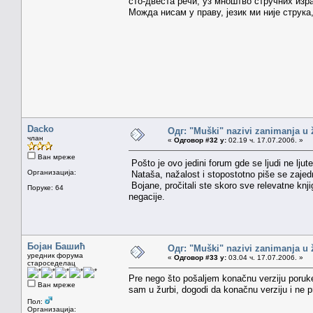
сто-двеста речи, уз мноштво стручних изра
Можда нисам у праву, језик ми није струк
Dacko
Одг: "Muški" nazivi zanimanja u
члан
«
Одговор #32 у:
02.19 ч. 17.07.2006. »
Ван мреже
Pošto je ovo jedini forum gde se ljudi ne ljut
Организација:
Nataša, nažalost i stopostotno piše se zajedn
Bojane, pročitali ste skoro sve relevatne knj
Поруке: 64
negacije.
Бојан Башић
Одг: "Muški" nazivi zanimanja u
уредник форума
«
Одговор #33 у:
03.04 ч. 17.07.2006. »
староседелац
Pre nego što pošaljem konačnu verziju poru
Ван мреже
sam u žurbi, dogodi da konačnu verziju i ne p
Пол:
Организација: