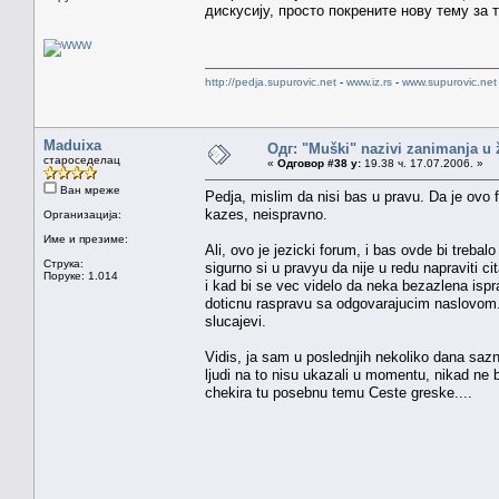
дискусију, просто покрените нову тему за т
http://pedja.supurovic.net
-
www.iz.rs
-
www.supurovic.net
Maduixa
Одг: "Muški" nazivi zanimanja u
староседелац
«
Одговор #38 у:
19.38 ч. 17.07.2006. »
Ван мреже
Pedja, mislim da nisi bas u pravu. Da je ovo 
kazes, neispravno.
Организација:
Име и презиме:
Ali, ovo je jezicki forum, i bas ovde bi treba
Струка:
sigurno si u pravyu da nije u redu napraviti c
Поруке: 1.014
i kad bi se vec videlo da neka bezazlena isp
doticnu raspravu sa odgovarajucim naslovom. 
slucajevi.
Vidis, ja sam u poslednjih nekoliko dana sazn
ljudi na to nisu ukazali u momentu, nikad ne
chekira tu posebnu temu Ceste greske....