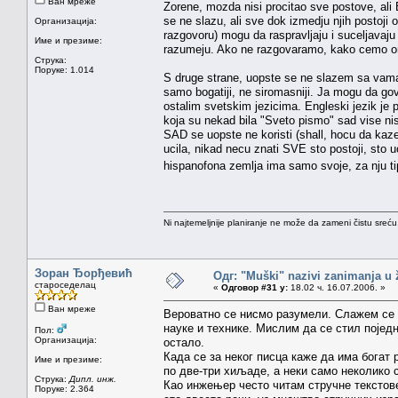
Ван мреже
Zorene, mozda nisi procitao sve postove, ali 
se ne slazu, ali sve dok izmedju njih postoj
Организација:
razgovoru) mogu da raspravljaju i suceljavaju
Име и презиме:
razumeju. Ako ne razgovaramo, kako cemo 
Струка:
Поруке: 1.014
S druge strane, uopste se ne slazem sa vama
samo bogatiji, ne siromasniji. Ja mogu da go
ostalim svetskim jezicima. Engleski jezik je 
koja su nekad bila "Sveto pismo" sad vise nisu
SAD se uopste ne koristi (shall, hocu da kaze
ucila, nikad necu znati SVE sto postoji, sto 
hispanofona zemlja ima samo svoje, za nju tip
Ni najtemeljnije planiranje ne može da zameni čistu sreć
Зоран Ђорђевић
Одг: "Muški" nazivi zanimanja u
староседелац
«
Одговор #31 у:
18.02 ч. 16.07.2006. »
Ван мреже
Вероватно се нисмо разумели. Слажем се д
науке и технике. Мислим да се стил појед
Пол:
Организација:
остало.
Када се за неког писца каже да има богат 
Име и презиме:
по две-три хиљаде, а неки само неколико 
Струка:
Дипл. инж.
Као инжењер често читам стручне текстове
Поруке: 2.364