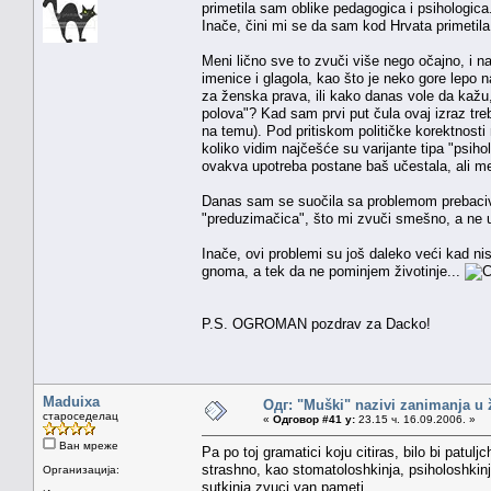
primetila sam oblike pedagogica i psihologic
Inače, čini mi se da sam kod Hrvata primetila 
Meni lično sve to zvuči više nego očajno, i na
imenice i glagola, kao što je neko gore lepo
za ženska prava, ili kako danas vole da kažu,
polova"? Kad sam prvi put čula ovaj izraz tr
na temu). Pod pritiskom političke korektnost
koliko vidim najčešće su varijante tipa "psih
ovakva upotreba postane baš učestala, ali men
Danas sam se suočila sa problemom prebaciva
"preduzimačica", što mi zvuči smešno, a ne 
Inače, ovi problemi su još daleko veći kad ni
gnoma, a tek da ne pominjem životinje...
P.S. OGROMAN pozdrav za Dacko!
Maduixa
Одг: "Muški" nazivi zanimanja u
староседелац
«
Одговор #41 у:
23.15 ч. 16.09.2006. »
Ван мреже
Pa po toj gramatici koju citiras, bilo bi patul
strashno, kao stomatoloshkinja, psiholoshkinja
Организација:
sutkinja zvuci van pameti...