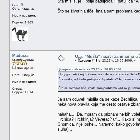
Šta misliš, je li bolje patuljčica ili patuljica
Пол:
Организација:
Što se životinja tiče, imala sam problema ka
Име и презиме:
Поруке: 1.865
Maduixa
Одг: "Muški" nazivi zanimanja u
староседелац
«
Одговор #43 у:
23.27 ч. 16.09.2006. »
Ван мреже
Цитирано: alcesta на 23.20 ч. 16.09.2006.
U toj gramatici koju citiram piše i da je stanovnica Beča B
Организација:
Šta misliš, je li bolje patuljčica ili patuljica? A gnomica 
Име и презиме:
Što se životinja tiče, imala sam problema kad mi je treba
Струка:
Поруке: 1.014
Ja sam oduvek mislila da se kaze Bechlijka..
neka nova pravila koja me cesto ostave zblanu
hahaha.... Da, moram da priznam ne bih volela
Hrchica? Hrchkinja? Veverac? uf... Kako si na
Gnomica, nije loshe... Naravno, kako govorimo
sluha)...