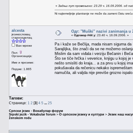
«
Задњи пут промењено: 23.29 ч. 16.09.2006. од na
Ni najtemeljnije planiranje ne može da zameni čistu sreć
alcesta
Одг: "Muški" nazivi zanimanja u
језикословац
«
Одговор #44 у:
23.40 ч. 16.09.2006. »
староседелац
Pa i kaže se Bečlija, mada nisam sigurna da li j
Ван мреже
Sarajlijka, što znači da se ne možemo oslanja
Пол:
Mislim da sam viđala i verziju Bečanin i Beč
Организација:
Što se tiče hrčka i veverice, knjigu u kojoj j
Име и презиме:
nešto smisliti do kraja... a za prvu u kojoj 
pokušavala da rečenicu nekako ispremeštam d
Поруке: 1.865
namučila, ali valjda nije previše grozno isp
Тагови:
Странице:
1
2
[
3
]
4
5
...
25
Српски језик - Вокабулар форум
Srpski jezik - Vokabular forum
>
О српском језику и култури
>
Језик наш нас
ženskom rodu