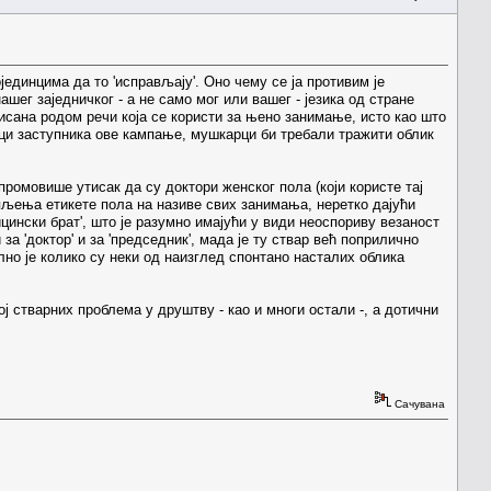
ојединцима да то 'исправљају'. Оно чему се ја противим је
ег заједничког - а не само мог или вашег - језика од стране
нисана родом речи која се користи за њено занимање, исто као што
гици заступника ове кампање, мушкарци би требали тражити облик
 промовише утисак да су доктори женског пола (који користе тај
пљења етикете пола на називе свих занимања, неретко дајући
цински брат', што је разумно имајући у види неоспориву везаност
 за 'доктор' и за 'председник', мада је ту ствар већ поприлично
лно је колико су неки од наизглед спонтано насталих облика
 стварних проблема у друштву - као и многи остали -, а дотични
Сачувана