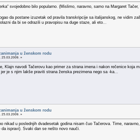
erka“ svojedobno bilo popularno. (Mislimo, naravno, samo na Margaret Tačer,
gao da postane izuzetak od pravila transkripcije sa italijanskog, ne vidim zaš
rolazni da bi se odrazili u pravopisu na duge staze, ali eto...
 zanimanja u ženskom rodu
. 25.03.2009. »
 nije, Klajn navodi Tačerovu kao primer za strana imena i nakon rečenice koja 
 jer je s njim lakše praviti strana ženska prezimena nego sa -ka...
 zanimanja u ženskom rodu
. 25.03.2009. »
no nikad u poslednjih dvadesetak godina nisam čuo Tačerova. Time, naravno, n
e da ispravi). Svaki dan se nešto novo nauči.