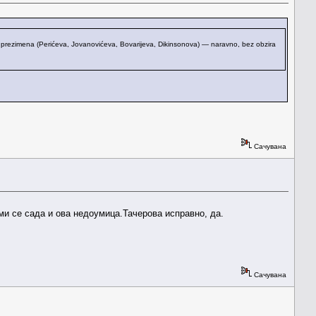
 prezimena (Perićeva, Jovanovićeva, Bovarijeva, Dikinsonova) — naravno, bez obzira
Сачувана
 ми се сада и ова недоумица.Тачерова исправно, да.
Сачувана