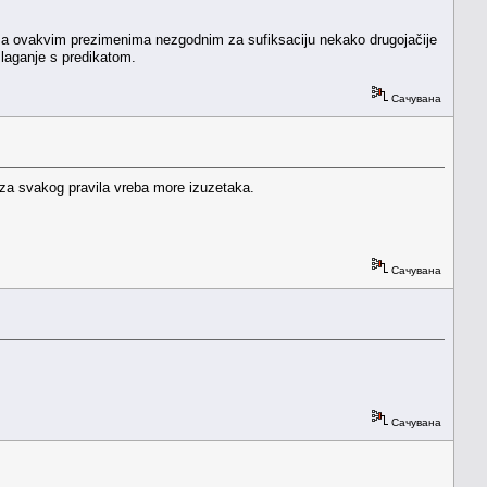
mo sa ovakvim prezimenima nezgodnim za sufiksaciju nekako drugojačije
laganje s predikatom.
Сачувана
iza svakog pravila vreba more izuzetaka.
Сачувана
Сачувана