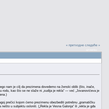
« претходне
следеће »
ШТАМПАЈ
 nego nam je cilj da prezimena dovedemo na ženski oblik (što, inače,
u rodu, kao što se ne slaže ni „sudija je rekla“ — već „Jovanovićeva je
ena.)
 drugoj prečici kojom ćemo prezimenu obezbediti potrebnu „gramatičku
što u subjektu osloniti. („Rekla je Vesna Galonja“ ili „rekla je gđa