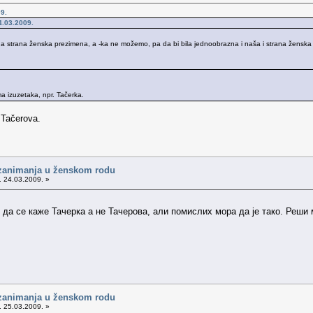
9.
.03.2009.
na strana ženska prezimena, a -ka ne možemo, pa da bi bila jednoobrazna i naša i strana ženska
ima izuzetaka, npr. Tačerka.
 Tačerova.
 zanimanja u ženskom rodu
. 24.03.2009. »
, да се каже Тачерка а не Тачерова, али помислих мора да је тако. Реши
 zanimanja u ženskom rodu
. 25.03.2009. »