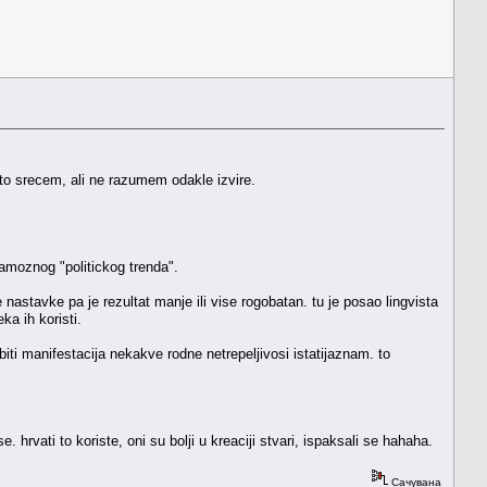
sto srecem, ali ne razumem odakle izvire.
 famoznog "politickog trenda".
e nastavke pa je rezultat manje ili vise rogobatan. tu je posao lingvista
ka ih koristi.
 biti manifestacija nekakve rodne netrepeljivosi istatijaznam. to
. hrvati to koriste, oni su bolji u kreaciji stvari, ispaksali se hahaha.
Сачувана