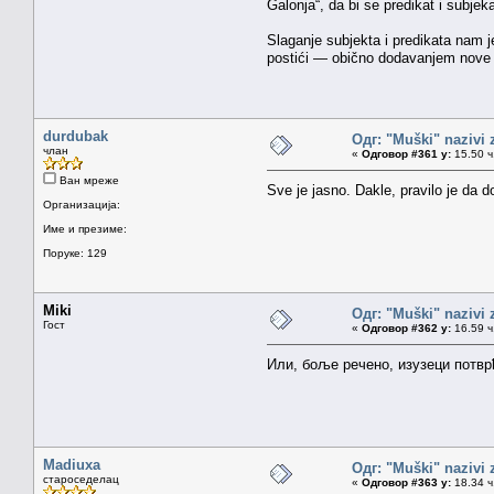
Galonja“, da bi se predikat i subjeka
Slaganje subjekta i predikata nam 
postići — obično dodavanjem nove r
durdubak
Одг: "Muški" nazivi
члан
«
Одговор #361 у:
15.50 ч
Ван мреже
Sve je jasno. Dakle, pravilo je d
Организација:
Име и презиме:
Поруке: 129
Miki
Одг: "Muški" nazivi
Гост
«
Одговор #362 у:
16.59 ч
Или, боље речено, изузеци потвр
Madiuxa
Одг: "Muški" nazivi
староседелац
«
Одговор #363 у:
18.34 ч