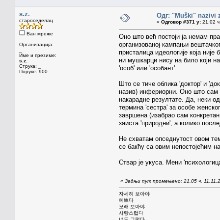
s.z.
Одг: "Muški" nazivi
староседелац
«
Одговор #371 у:
21.02 ч
Ван мреже
Оно што већ постоји ја немам прав
организованој кампањи вештачког 
Организација:
_
присталица идеологије која није 
Име и презиме:
ни мушкарци нису на било који н
s.z.
Струка:
_
'особ' или 'особант'.
Поруке: 900
Што се тиче облика 'доктор' и 'д
назив) инфериорни. Оно што сам 
накарадне резултате. Да, неки од
термина 'сестра' за особе женског
завршена (изабрао сам конкретан 
заиста 'природни', а колико после
Не схватам опседнутост овом тем
се бакћу са овим непостојећим н
Ствар је укуса. Мени 'психологиц
«
Задњи пут промењено: 21.05 ч. 11.11.20
자세히 보아야
예쁘다
오래 보아야
사랑스럽다
너도 그렇다