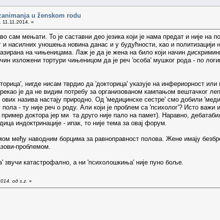
 zanimanja u ženskom rodu
. 11.11.2014. »
о сам мењати. То је саставни део језика који је нама предат и није на п
и насилних уношења новина данас и у будућности, као и политизацији наш
базирана на чињеницама. Лаж је да је жена на било који начин дискрими
ачин изложени тортури чињеницом да је реч 'особа' мушког рода - по ло
окторица', нигде нисам тврдио да 'докторица' указује на инфериорност или
рекао је да не видим потребу за организованом кампањом вештачког ле
 ових назива настају природно. Од 'медицинске сестре' смо добили 'меди
 пола - ту није реч о роду. Али који је проблем са 'психолог'? Исто важи и
пример доктора јер ми та друго није пало на памет). Наравно, дебатаби
дица индоктринације - ипак, то није тема за овај форум.
ом међу наводним борцима за равноправност полова. Жене имају безброј
азови-проблемом.
а' звучи катастрофално, а ни 'психолошкиња' није пуно боље.
14. од s.z.
»