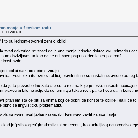
 zanimanja u ženskom rodu
. 11.11.2014. »
 i to su jednom-stvoreni zenski oblici
sla zvati doktorica ne znaci da je ona manje jednako doktor. ovu primedbu ce
cica ne dozivljavas to kao da se oni bave potpuno identicnim poslom?
lednost ovde.
jeni oblici sami od sebe stvaraju
vnica, voditeljka itd. svi ovi oblici, pravilni ili ne su nastali nezavisno od tog
 se da je to prevashodno zato sto su to reci na koje je tesko nakaciti uobicajen
pravcu bi bilo najbolje da se formiraju takve reci, pa ko hoce da ih koristi ne
i pitanjem sta ce biti sa onima koji ce odbiti da koriste te oblike i da li ce to
e bitno za lingvisticku problematiku.
o da se mora uzeti jedan nastavak i bezumno kaciti na sve i svja.
' kad je 'psihologica' (kratkosilazni na trecem, kao uciteljica) neuporedivo lepse