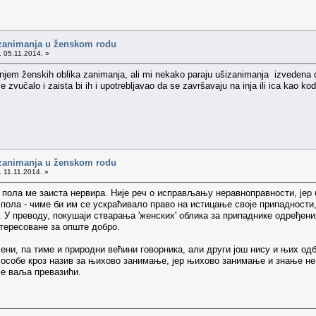
 zanimanja u ženskom rodu
. 05.11.2014. »
em ženskih oblika zanimanja, ali mi nekako paraju ušizanimanja izvedena od
še zvučalo i zaista bi ih i upotrebljavao da se završavaju na inja ili ica kao ko
 zanimanja u ženskom rodu
. 11.11.2014. »
пола ме заиста нервира. Није реч о исправљању неравноправности, јер 
ола - чиме би им се ускраћивало право на истицање своје припадности, с
. У преводу, покушаји стварања 'женских' облика за припаднике одређени
нтересоване за опште добро.
ни, па тиме и природни већини говорника, али други још нису и њих одб
особе кроз назив за њихово занимање, јер њихово занимање и знање не 
је ваља превазићи.