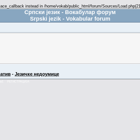
place_callback instead in /home/vokab/public_html/forum/Sources/Load.php(216
Српски језик - Вокабулар форум
Srpski jezik - Vokabular forum
атив
-
Језичке недоумице
ЊЕ
РЕГИСТРАЦИЈА