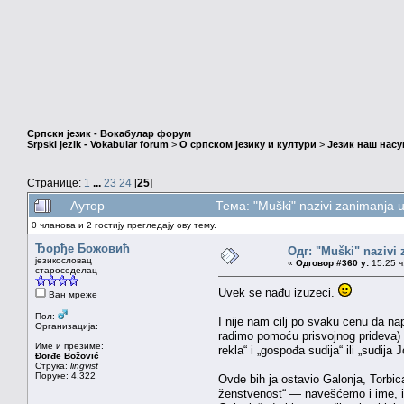
Српски језик - Вокабулар форум
Srpski jezik - Vokabular forum
>
О српском језику и култури
>
Језик наш нас
Странице:
1
...
23
24
[
25
]
Аутор
Тема: "Muški" nazivi zanimanja
0 чланова и 2 гостију прегледају ову тему.
Ђорђе Божовић
Одг: "Muški" nazivi
језикословац
«
Одговор #360 у:
15.25 ч
староседелац
Uvek se nađu izuzeci.
Ван мреже
Пол:
I nije nam cilj po svaku cenu da na
Организација:
radimo pomoću prisvojnog prideva) k
Име и презиме:
rekla“ i „gospođa sudija“ ili „sudij
Đorđe Božović
Струка:
lingvist
Поруке: 4.322
Ovde bih ja ostavio Galonja, Torbic
ženstvenost“ — navešćemo i ime, ili