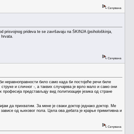
Сачувана
 prisvojnog prideva te se završavaju na ŠKINJA (psihološkinja,
d hrvata.
Сачувана
би неравноправности било само када би постојеће речи биле
труке и сличног -, а таквих случајева је врло мало и само они
х професија представљају вид политизације језика од стране
ијам да прихватим. За мене је сваки доктор једнако доктор. Ме
зависе од њиховог пола. Цела ова дебата је крајње примитивна и
Сачувана