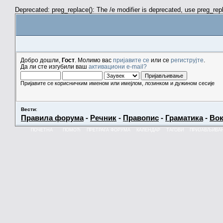
Deprecated: preg_replace(): The /e modifier is deprecated, use preg_re
Добро дошли,
Гост
. Молимо вас
пријавите се
или се
региструјте
.
Да ли сте изгубили ваш
активациони e-mail?
Пријавите се корисничким именом или имејлом, лозинком и дужином сесије
Вести
:
Правила форума
-
Речник
-
Правопис
-
Граматика
-
Вок
ПОЧЕТНА
ПОМОЋ
ПРЕТРАГА ФОРУМА
КАЛЕНДАР
ТАГОВИ
ПРИЈАВЉИВА