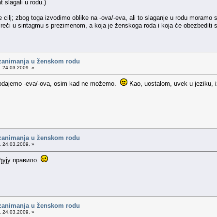
t slagali u rodu.)
je cilj; zbog toga izvodimo oblike na -ova/-eva, ali to slaganje u rodu mora
eči u sintagmu s prezimenom, a koja je ženskoga roda i koja će obezbediti s
 zanimanja u ženskom rodu
. 24.03.2009. »
a dodajemo -eva/-ova, osim kad ne možemo.
Kao, uostalom, uvek u jeziku, 
 zanimanja u ženskom rodu
. 24.03.2009. »
ђују правило.
 zanimanja u ženskom rodu
. 24.03.2009. »