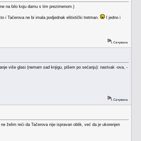
 ne na bilo koju damu s tim prezimenom.)
to i Tačerova ne bi imala podjednak elitistički tretman.
I jedno i
Сачувана
manje više glasi (nemam sad knjigu, pišem po sećanju): nastvak -ova, -
Сачувана
e želim reći da Tačerova nije ispravan oblik, već da je ukorenjen