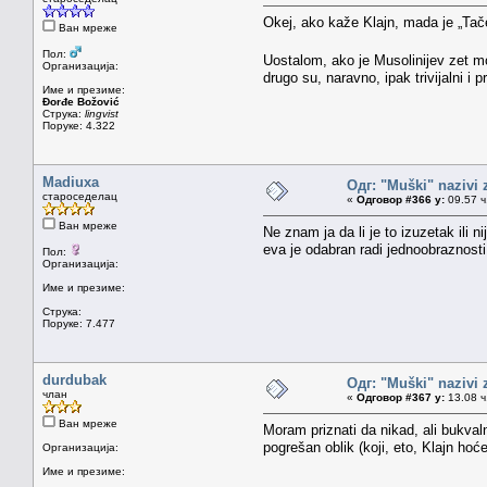
Okej, ako kaže Klajn, mada je „Tač
Ван мреже
Пол:
Uostalom, ako je Musolinijev zet mo
Организација:
drugo su, naravno, ipak trivijalni i p
Име и презиме:
Đorđe Božović
Струка:
lingvist
Поруке: 4.322
Madiuxa
Одг: "Muški" nazivi
староседелац
«
Одговор #366 у:
09.57 ч
Ван мреже
Ne znam ja da li je to izuzetak ili
eva je odabran radi jednoobraznosti
Пол:
Организација:
Име и презиме:
Струка:
Поруке: 7.477
durdubak
Одг: "Muški" nazivi
члан
«
Одговор #367 у:
13.08 ч
Ван мреже
Moram priznati da nikad, ali bukval
pogrešan oblik (koji, eto, Klajn hoć
Организација:
Име и презиме: