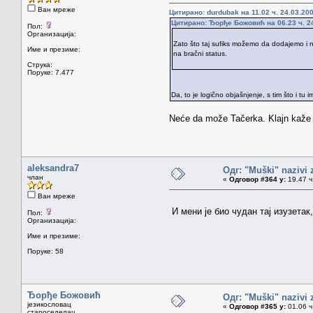
Ван мреже
Цитирано: durdubak на 11.02 ч. 24.03.200
Цитирано: Ђорђе Божовић на 06.23 ч. 24
Пол:
Организација:
Zato što taj sufiks možemo da dodajemo i 
Име и презиме:
na bračni status.
Струка:
Поруке: 7.477
Da, to je logično objašnjenje, s tim što i tu 
Neće da može Tačerka. Klajn kaže
aleksandra7
Одг: "Muški" nazivi
члан
«
Одговор #364 у:
19.47 ч
Ван мреже
И мени је био чудан тај изузетак
Пол:
Организација:
Име и презиме:
Поруке: 58
Ђорђе Божовић
Одг: "Muški" nazivi
језикословац
«
Одговор #365 у:
01.06 ч
староседелац