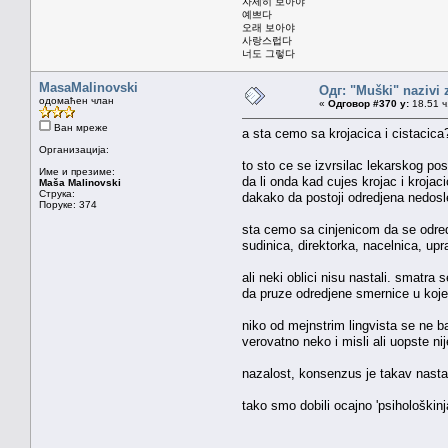
자세히 보아야
예쁘다
오래 보아야
사랑스럽다
너도 그렇다
MasaMalinovski
Одг: "Muški" nazivi
одомаћен члан
«
Одговор #370 у:
18.51 ч
Ван мреже
a sta cemo sa krojacica i cistacica?
Организација:
to sto ce se izvrsilac lekarskog po
Име и презиме:
da li onda kad cujes krojac i kroja
Maša Malinovski
Струка:
dakako da postoji odredjena nedos
Поруке: 374
sta cemo sa cinjenicom da se odred
sudinica, direktorka, nacelnica, upra
ali neki oblici nisu nastali. smatra
da pruze odredjene smernice u kojem 
niko od mejnstrim lingvista se ne bav
verovatno neko i misli ali uopste nij
nazalost, konsenzus je takav nasta
tako smo dobili ocajno 'psihološkinja