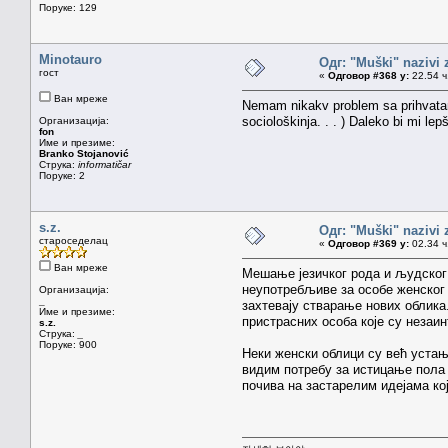
Поруке: 129
Minotauro
Одг: "Muški" nazivi
гост
«
Одговор #368 у:
22.54 ч
Ван мреже
Nemam nikakv problem sa prihvatanj
sociološkinja. . . ) Daleko bi mi lep
Организација:
fon
Име и презиме:
Branko Stojanović
Струка:
informatičar
Поруке: 2
s.z.
Одг: "Muški" nazivi
староседелац
«
Одговор #369 у:
02.34 ч
Ван мреже
Мешање језичког рода и људског 
неупотребљиве за особе женског п
Организација:
_
захтевају стварање нових облика
Име и презиме:
пристрасних особа које су незаи
s.z.
Струка:
_
Поруке: 900
Неки женски облици су већ устање
видим потребу за истицање пола 
почива на застарелим идејама ко