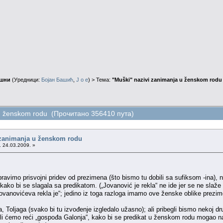
ушни
(Уредници:
Бојан Башић
,
J o e
) > Тема:
"Muški" nazivi zanimanja u ženskom rodu
 u ženskom rodu (Прочитано 356410 пута)
 zanimanja u ženskom rodu
. 24.03.2009. »
pravimo prisvojni pridev od prezimena (što bismo tu dobili sa sufiksom -ina),
ako bi se slagala sa predikatom. („Jovanović je rekla“ ne ide jer se ne slaže 
a Jovanovićeva rekla je“; jedino iz toga razloga imamo ove ženske oblike prezim
a, Toljaga (svako bi tu izvođenje izgledalo užasno); ali pribegli bismo nekoj
 ćemo reći „gospođa Galonja“, kako bi se predikat u ženskom rodu mogao na ne