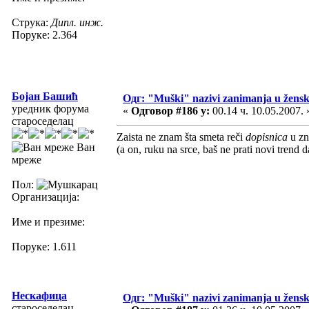
Струка:
Дипл. инж.
Поруке: 2.364
Бојан Башић
Одг: "Muški" nazivi zanimanja u žens
уредник форума
«
Одговор #186 у:
00.14 ч. 10.05.2007. 
староседелац
Zaista ne znam šta smeta reči
dopisnica
u zn
Ван
(a on, ruku na srce, baš ne prati novi trend 
мреже
Пол:
Организација:
Име и презиме:
Поруке: 1.611
Нескафица
Одг: "Muški" nazivi zanimanja u žens
староседелац