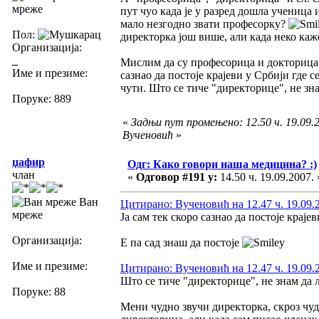
мреже
пут чуо када је у разред дошла ученица 
мало незгодно звати професорку?
Пол:
директорка још више, али када неко каж
Организација:
_
Мислим да су професорица и докторица 
Име и презиме:
сазнао да постоје крајеви у Србији где с
чути. Што се тиче "директорице", не зна
Поруке: 889
«
Задњи пут промењено: 12.50 ч. 19.09.2
Вученовић
»
џафир
Одг: Како говори наша медицина? :)
члан
«
Одговор #191 у:
14.50 ч. 19.09.2007. 
Ван
Цитирано: Вученовић на 12.47 ч. 19.09.
мреже
Ја сам тек скоро сазнао да постоје крајев
Организација:
Е па сад знаш да постоје
Име и презиме:
Цитирано: Вученовић на 12.47 ч. 19.09.
Што се тиче "директорице", не знам да л
Поруке: 88
Мени чудно звучи директорка, скроз чуд