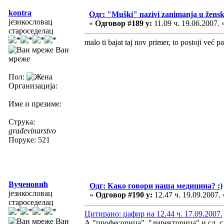
kontra
Одг: "Muški" nazivi zanimanja u žens
језикословац
«
Одговор #189 у:
11.09 ч. 19.06.2007. 
староседелац
malo ti bajat taj nov primer, to postoji već 
Ван
мреже
Пол:
Организација:
Име и презиме:
Струка:
građevinarstvo
Поруке: 521
Вученовић
Одг: Како говори наша медицина? :)
језикословац
«
Одговор #190 у:
12.47 ч. 19.09.2007. 
староседелац
Цитирано: џафир на 12.44 ч. 17.09.2007.
Ван
А "професорица", "директорица" и сл. 