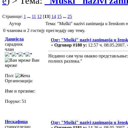
e
) > Тема:
"Muški" nazivi zan
Странице:
1
...
11
12
[
13
]
14
15
...
25
Аутор
Тема: "Muški" nazivi zanimanja u ženskom
0 чланова и 2 гостију прегледају ову тему.
Данијела
Одг: "Muški" nazivi zanimanja u žens
сарадник
«
Одговор #180 у:
12.57 ч. 08.05.2007. 
члан
Недавно сам чула овакво представљање:
Ван
полних разлика."
мреже
Пол:
Организација:
Име и презиме:
Поруке: 51
Нескафица
Одг: "Muški" nazivi zanimanja u žens
староседелац
«
Одговор #181 у:
14.26 ч. 08.05.2007. 