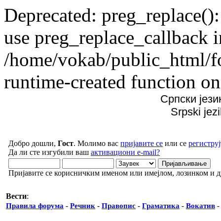
Deprecated: preg_replace():
use preg_replace_callback i
/home/vokab/public_html/f
runtime-created function on
Српски јези
Srpski jez
Добро дошли,
Гост
. Молимо вас
пријавите се
или се
региструј
Да ли сте изгубили ваш
активациони e-mail?
Пријавите се корисничким именом или имејлом, лозинком и 
Вести
:
Правила форума
-
Речник
-
Правопис
-
Граматика
-
Вокатив