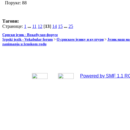
Поруке: 88
Тагови:
Странице:
1
...
11
12
[
13
]
14
15
...
25
Српски језик - Вокабулар форум
Srpski jezik - Vokabular forum
>
О српском језику и култури
>
Језик наш н
zanimanja u ženskom rodu
Powered by SMF 1.1 R