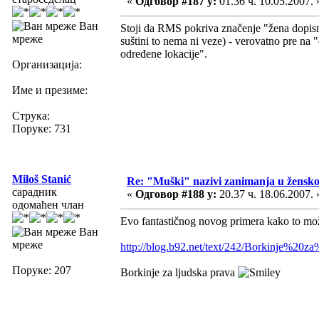
«
Одговор #187 у:
01.36 ч. 10.05.2007. 
Ван
Stoji da RMS pokriva značenje "žena dopisnik
мреже
suštini to nema ni veze) - verovatno pre na
određene lokacije".
Организација:
Име и презиме:
Струка:
Поруке: 731
Miloš Stanić
Re: "Muški" nazivi zanimanja u žensk
сарадник
«
Одговор #188 у:
20.37 ч. 18.06.2007. 
одомаћен члан
Evo fantastičnog novog primera kako to mož
Ван
мреже
http://blog.b92.net/text/242/Borkinje%20z
Поруке: 207
Borkinje za ljudska prava