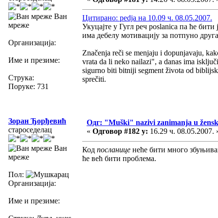
Ван
Цитирано: pedja на 10.09 ч. 08.05.2007.
мреже
Укуцајте у Гугл реч poslanica па ће бити
има дебелу мотивацију за потпуно друга
Организација:
Značenja reči se menjaju i dopunjavaju, kako
Име и презиме:
vrata da li neko nailazi", a danas ima iskl
sigurno biti bitniji segment života od biblijs
Струка:
sprečiti.
Поруке: 731
Зоран Ђорђевић
Одг: "Muški" nazivi zanimanja u žens
староседелац
«
Одговор #182 у:
16.29 ч. 08.05.2007. 
Ван
Код
посланице
неће бити много збуњива
мреже
ће већ бити проблема.
Пол:
Организација:
Име и презиме: