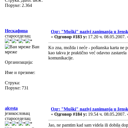
Струка:
Дипл. инж.
Поруке: 2.364
Нескафица
Одг: "Muški" nazivi zanimanja u žens
староседелац
«
Одговор #183 у:
17.20 ч. 08.05.2007. 
Ван
Ko zna, možda i neće - poštanska karta ne po
мреже
kao takva je praktično već odavno zastarela 
komunikacije.
Организација:
Име и презиме:
Струка:
Поруке: 731
alcesta
Одг: "Muški" nazivi zanimanja u žens
језикословац
«
Одговор #184 у:
19.54 ч. 08.05.2007. 
староседелац
Jao, ne pamtim kad sam videla ili dobila do