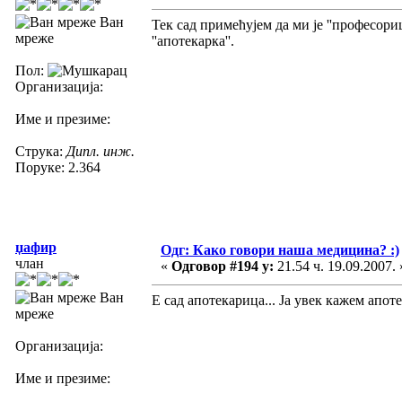
Ван
Тек сад примећујем да ми је ''професориц
мреже
''апотекарка''.
Пол:
Организација:
Име и презиме:
Струка:
Дипл. инж.
Поруке: 2.364
џафир
Одг: Како говори наша медицина? :)
члан
«
Одговор #194 у:
21.54 ч. 19.09.2007. 
Ван
Е сад апотекарица... Ја увек кажем апот
мреже
Организација:
Име и презиме: