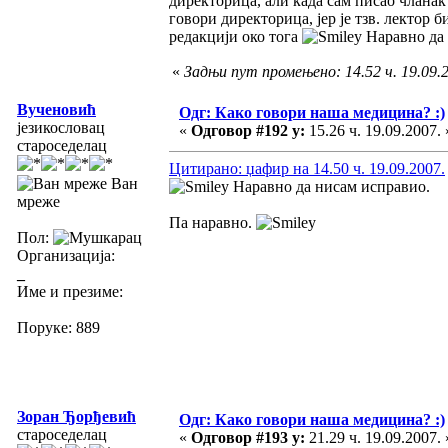
директорица, али када сам писао чланак
говори директорица, јер је тзв. лектор б
редакцији око тога
Наравно да 
«
Задњи пут промењено: 14.52 ч. 19.09.
Вученовић
Одг: Како говори наша медицина? :)
језикословац
«
Одговор #192 у:
15.26 ч. 19.09.2007. 
староседелац
Цитирано: џафир на 14.50 ч. 19.09.2007.
Ван
Наравно да нисам исправио.
мреже
Па наравно.
Пол:
Организација:
_
Име и презиме:
Поруке: 889
Зоран Ђорђевић
Одг: Како говори наша медицина? :)
староседелац
«
Одговор #193 у:
21.29 ч. 19.09.2007. 