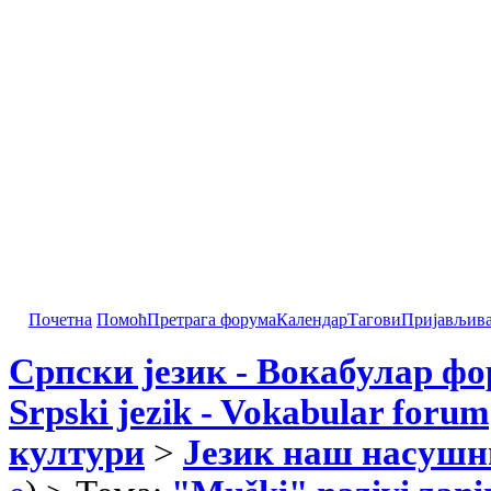
Почетна
Помоћ
Претрага форума
Календар
Тагови
Пријављив
Српски језик - Вокабулар ф
Srpski jezik - Vokabular forum
култури
>
Језик наш насушн