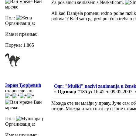
Ван
Za poslanicu se slažem s Neskaficom.
мреже
Ali kad Danijela pomenu rodno-polne razlike
Пол:
polova"? Kad sam ga prvi put čula trebalo 
Организација:
Име и презиме:
Поруке: 1.865
Зоран Ђорђевић
Одг: "Muški" nazivi zanimanja u žens
староседелац
«
Одговор #185 у:
16.45 ч. 09.05.2007. 
Ван
Можда сте ви млађи у праву. Јуче сам 
мреже
нигде. Можда и зато што су се оне штам
Пол:
Организација:
Име и презиме: