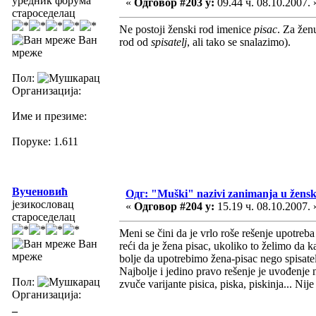
уредник форума
«
Одговор #203 у:
09.44 ч. 08.10.2007. 
староседелац
Ne postoji ženski rod imenice
pisac
. Za žen
Ван
rod od
spisatelj
, ali tako se snalazimo).
мреже
Пол:
Организација:
Име и презиме:
Поруке: 1.611
Вученовић
Одг: "Muški" nazivi zanimanja u žens
језикословац
«
Одговор #204 у:
15.19 ч. 08.10.2007. 
староседелац
Meni se čini da je vrlo roše rešenje upotreba 
Ван
reći da je žena pisac, ukoliko to želimo da
мреже
bolje da upotrebimo žena-pisac nego spisatelj
Najbolje i jedino pravo rešenje je uvođenje 
Пол:
zvuče varijante pisica, piska, piskinja... Nije
Организација:
_