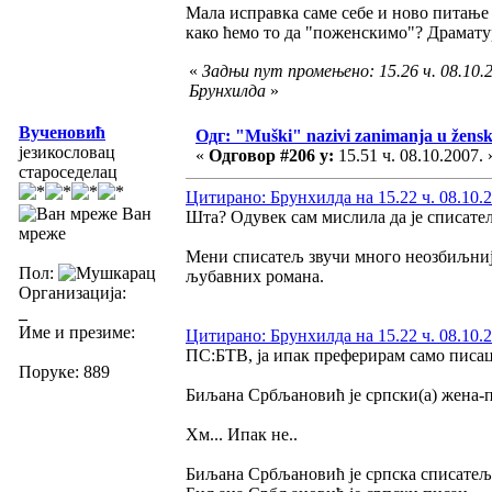
Мала исправка саме себе и ново питање 
како ћемо то да "поженскимо"? Драма
«
Задњи пут промењено: 15.26 ч. 08.10.2
Брунхилда
»
Вученовић
Одг: "Muški" nazivi zanimanja u žens
језикословац
«
Одговор #206 у:
15.51 ч. 08.10.2007. 
староседелац
Цитирано: Брунхилда на 15.22 ч. 08.10.2
Ван
Шта? Одувек сам мислила да је списатељ
мреже
Мени списатељ звучи много неозбиљније
Пол:
љубавних романа.
Организација:
_
Име и презиме:
Цитирано: Брунхилда на 15.22 ч. 08.10.2
ПС:БТВ, ја ипак преферирам само писац, 
Поруке: 889
Биљана Србљановић је српски(а) жена-пи
Хм... Ипак не..
Биљана Србљановић је српска списатељи