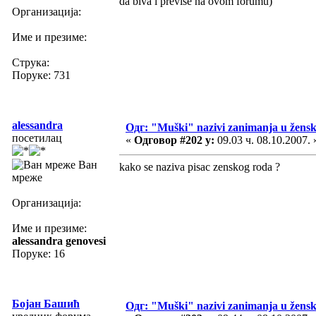
da biva i previše na ovom forumu)
Организација:
Име и презиме:
Струка:
Поруке: 731
alessandra
Одг: "Muški" nazivi zanimanja u žens
посетилац
«
Одговор #202 у:
09.03 ч. 08.10.2007. 
Ван
kako se naziva pisac zenskog roda ?
мреже
Организација:
Име и презиме:
alessandra genovesi
Поруке: 16
Бојан Башић
Одг: "Muški" nazivi zanimanja u žens