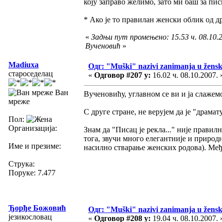
коју заправо желимо, зато ми баш за пи
* Ако је то правилан женски облик од д
«
Задњи пут промењено: 15.53 ч. 08.10.2
Вученовић
»
Madiuxa
Одг: "Muški" nazivi zanimanja u žens
староседелац
«
Одговор #207 у:
16.02 ч. 08.10.2007. 
Ван
Вученовићу, углавном се ви и ја слаже
мреже
С друге стране, не верујем да је "драма
Пол:
Организација:
Знам да "Писац је рекла..." није правилн
тога, звучи много елегантније и приро
Име и презиме:
насилно стварање женских родова). Међу
Струка:
Поруке: 7.477
Ђорђе Божовић
Одг: "Muški" nazivi zanimanja u žens
језикословац
«
Одговор #208 у:
19.04 ч. 08.10.2007. 