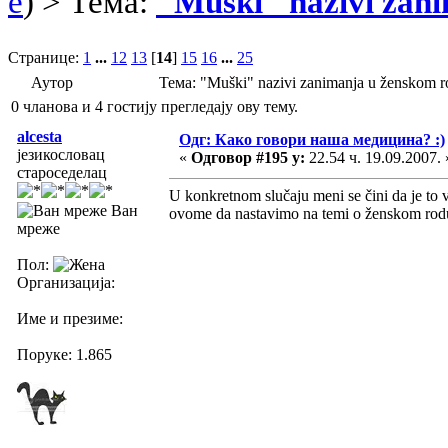
e
) > Тема:
"Muški" nazivi zan
Странице:
1
...
12
13
[
14
]
15
16
...
25
Аутор
Тема: "Muški" nazivi zanimanja u ženskom
0 чланова и 4 гостију прегледају ову тему.
alcesta
Одг: Како говори наша медицина? :)
језикословац
«
Одговор #195 у:
22.54 ч. 19.09.2007. 
староседелац
U konkretnom slučaju meni se čini da je to v
Ван
ovome da nastavimo na temi o ženskom rod
мреже
Пол:
Организација:
Име и презиме:
Поруке: 1.865