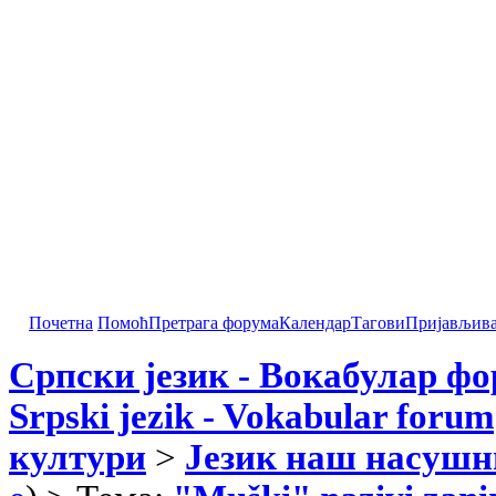
Почетна
Помоћ
Претрага форума
Календар
Тагови
Пријављив
Српски језик - Вокабулар ф
Srpski jezik - Vokabular forum
култури
>
Језик наш насушн