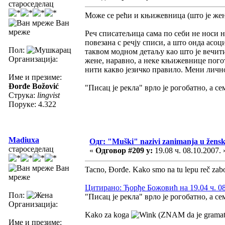
староседелац
Може се рећи и књижевница (што је же
Ван
мреже
Реч списатељица сама по себи не носи н
повезана с речју списи, а што онда асоц
Пол:
таквом модном детаљу као што је вечити
Организација:
жене, наравно, а неке књижевнице пог
нити какво језичко правило. Мени лично,
Име и презиме:
Đorđe Božović
"Писац је рекла" врло је рогобатно, а с
Струка:
lingvist
Поруке: 4.322
Madiuxa
Одг: "Muški" nazivi zanimanja u žens
староседелац
«
Одговор #209 у:
19.08 ч. 08.10.2007. 
Ван
Tacno, Đorđe. Kako smo na tu lepu reč zabor
мреже
Цитирано: Ђорђе Божовић на 19.04 ч. 08
Пол:
"Писац је рекла" врло је рогобатно, а с
Организација:
Kako za koga
(ZNAM da je gramati
Име и презиме: