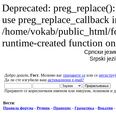
Deprecated: preg_replace():
use preg_replace_callback i
/home/vokab/public_html/f
runtime-created function on
Српски јези
Srpski jez
Добро дошли,
Гост
. Молимо вас
пријавите се
или се
региструј
Да ли сте изгубили ваш
активациони e-mail?
Пријавите се корисничким именом или имејлом, лозинком и 
Вести
:
Правила форума
-
Речник
-
Правопис
-
Граматика
-
Вокатив