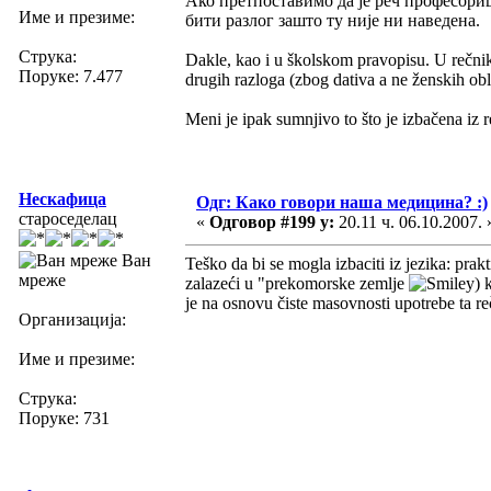
Ако претпоставимо да је реч професориц
Име и презиме:
бити разлог зашто ту није ни наведена.
Струка:
Dakle, kao i u školskom pravopisu. U rečniku
Поруке: 7.477
drugih razloga (zbog dativa a ne ženskih ob
Meni je ipak sumnjivo to što je izbačena iz 
Нескафица
Одг: Како говори наша медицина? :)
староседелац
«
Одговор #199 у:
20.11 ч. 06.10.2007. 
Ван
Teško da bi se mogla izbaciti iz jezika: pra
мреже
zalazeći u "prekomorske zemlje
) 
je na osnovu čiste masovnosti upotrebe ta re
Организација:
Име и презиме:
Струка:
Поруке: 731