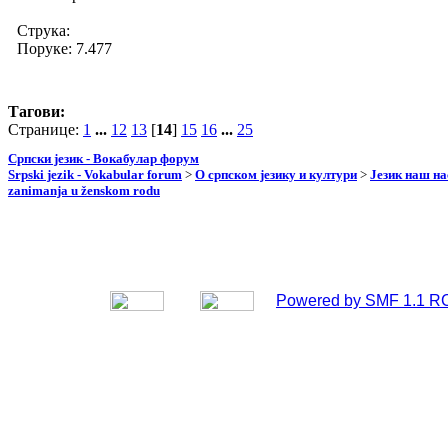
Струка:
Поруке: 7.477
Тагови:
Странице:
1
...
12
13
[
14
]
15
16
...
25
Српски језик - Вокабулар форум
Srpski jezik - Vokabular forum
>
О српском језику и култури
>
Језик наш н
zanimanja u ženskom rodu
Powered by SMF 1.1 R