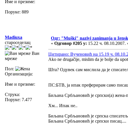
Име и презиме:
Поруке: 889
Madiuxa
Одг: "Muški" nazivi zanimanja u žens
староседелац
«
Одговор #205 у:
15.22 ч. 08.10.2007. 
Ван
Цитирано: Вученовић на 15.19 ч. 08.10.
мреже
Ako ne drugačije, mislim da je bolje da up
Пол:
Шта? Одувек сам мислила да је списатељ
Организација:
Име и презиме:
ПС:БТВ, ја ипак преферирам само писац, 
Струка:
Биљана Србљановић је српски(а) жена-пи
Поруке: 7.477
Хм... Ипак не..
Биљана Србљановић је српска списатељи
Биљана Србљановић је српски писац....