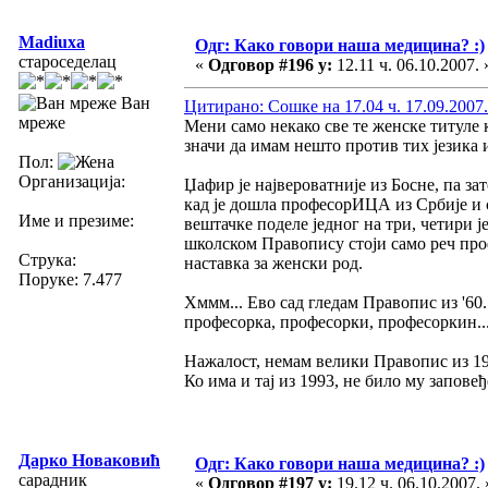
Madiuxa
Одг: Како говори наша медицина? :)
староседелац
«
Одговор #196 у:
12.11 ч. 06.10.2007. 
Ван
Цитирано: Сошке на 17.04 ч. 17.09.2007.
мреже
Мени само некако све те женске титуле к
значи да имам нешто против тих језика и
Пол:
Организација:
Џафир је највероватније из Босне, па за
кад је дошла професорИЦА из Србије и с
Име и презиме:
вештачке поделе једног на три, четири 
школском Правопису стоји само реч профе
Струка:
наставка за женски род.
Поруке: 7.477
Хммм... Ево сад гледам Правопис из '60
професорка, професорки, професоркин...
Нажалост, немам велики Правопис из 199
Ко има и тај из 1993, не било му заповеђ
Дарко Новаковић
Одг: Како говори наша медицина? :)
сарадник
«
Одговор #197 у:
19.12 ч. 06.10.2007. 