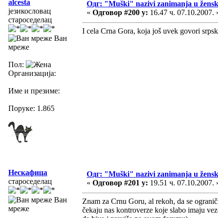
alcesta
Одг: "Muški" nazivi zanimanja u žens
језикословац
«
Одговор #200 у:
16.47 ч. 07.10.2007. 
староседелац
I cela Crna Gora, koja još uvek govori srps
Ван
мреже
Пол:
Организација:
Име и презиме:
Поруке: 1.865
Нескафица
Одг: "Muški" nazivi zanimanja u žens
староседелац
«
Одговор #201 у:
19.51 ч. 07.10.2007. 
Ван
Znam za Crnu Goru, al rekoh, da se ograniči
мреже
čekaju nas kontroverze koje slabo imaju ve