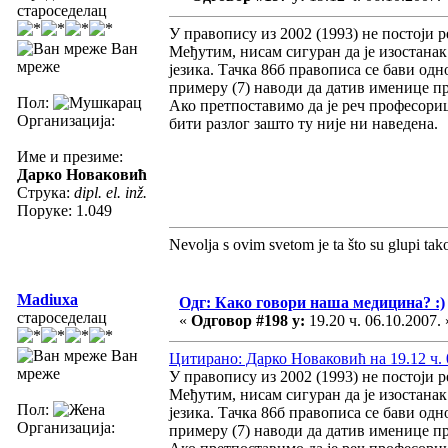
староседелац
У правопису из 2002 (1993) не постоји 
Ван
Међутим, нисам сигуран да је изостана
мреже
језика. Тачка 86б правописа се бави одно
примеру (7) наводи да датив именице п
Пол:
Ако претпоставимо да је реч професориц
Организација:
бити разлог зашто ту није ни наведена.
Име и презиме:
Дарко Новаковић
Струка:
dipl. el. inž.
Поруке: 1.049
Nevolja s ovim svetom je ta što su glupi tak
Madiuxa
Одг: Како говори наша медицина? :)
староседелац
«
Одговор #198 у:
19.20 ч. 06.10.2007. 
Ван
Цитирано: Дарко Новаковић на 19.12 ч. 
мреже
У правопису из 2002 (1993) не постоји 
Међутим, нисам сигуран да је изостана
Пол:
језика. Тачка 86б правописа се бави одно
Организација:
примеру (7) наводи да датив именице п