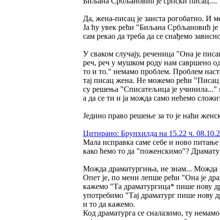
Биљана Србљановић је српски писац....
Да, жена-писац је заиста рогобатно. И 
Ја ћу увек рећи "Биљана Србљановић је 
сам рекао да треба да се снађемо зависно
У сваком случају, реченица "Она је писа
реч, реч у мушком роду нам савршено о
то и то." немамо проблем. Проблем наста
тај писац жена. Не можемо рећи "Писац
су решења "Списатељица је учинила..." 
а да се ти и ја можда само нећемо сложит
Једино право решење за то је наћи женс
Цитирано: Брунхилда на 15.22 ч. 08.10.2
Мала исправка саме себе и ново питање 
како ћемо то да "поженскимо"? Драма
Можда драматургиња, не знам... Можда
Опет је, по мени лепше рећи "Она је дра
кажемо "Та драматургица* пише нову дра
употребимо "Тај драматург пише нову др
и то да кажемо.
Код драматурга се сналазимо, ту немамо