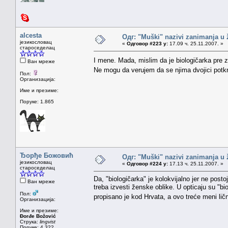
alcesta
Одг: "Muški" nazivi zanimanja u
језикословац
«
Одговор #223 у:
17.09 ч. 25.11.2007. »
староседелац
I mene. Mada, mislim da je biologičarka pre z
Ван мреже
Ne mogu da verujem da se njima dvojici potk
Пол:
Организација:
Име и презиме:
Поруке: 1.865
Ђорђе Божовић
Одг: "Muški" nazivi zanimanja u
језикословац
«
Одговор #224 у:
17.13 ч. 25.11.2007. »
староседелац
Da, "biologičarka" je kolokvijalno jer ne post
Ван мреже
treba izvesti ženske oblike. U opticaju su "bi
Пол:
propisano je kod Hrvata, a ovo treće meni li
Организација:
Име и презиме:
Đorđe Božović
Струка:
lingvist
Поруке: 4.322