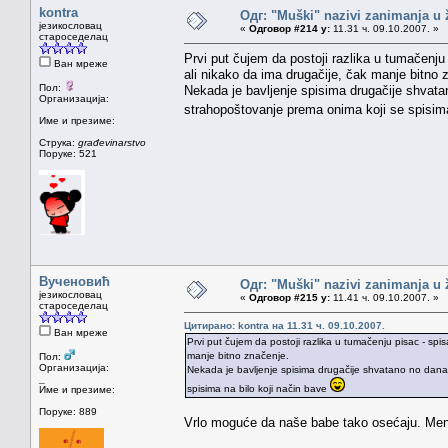
kontra
Одг: "Muški" nazivi zanimanja u
језикословац
«
Одговор #214 у:
11.31 ч. 09.10.2007. »
староседелац
Prvi put čujem da postoji razlika u tumačenju 
Ван мреже
ali nikako da ima drugačije, čak manje bitno 
Пол:
Nekada je bavljenje spisima drugačije shvatan
Организација:
strahopoštovanje prema onima koji se spisima
Име и презиме:
Струка:
građevinarstvo
Поруке: 521
Вученовић
Одг: "Muški" nazivi zanimanja u
језикословац
«
Одговор #215 у:
11.41 ч. 09.10.2007. »
староседелац
Цитирано: kontra на 11.31 ч. 09.10.2007.
Ван мреже
Prvi put čujem da postoji razlika u tumačenju pisac - spisa
manje bitno značenje.
Пол:
Организација:
Nekada je bavljenje spisima drugačije shvatano no danas
_
spisima na bilo koji način bave
Име и презиме:
Поруке: 889
Vrlo moguće da naše babe tako osećaju. Men