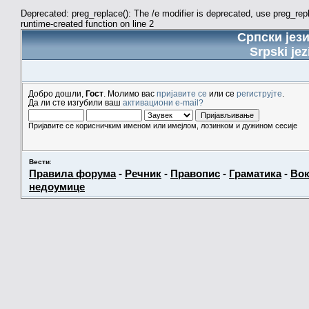
Deprecated: preg_replace(): The /e modifier is deprecated, use preg_re
runtime-created function on line 2
Српски јез
Srpski jez
Добро дошли,
Гост
. Молимо вас
пријавите се
или се
региструјте
.
Да ли сте изгубили ваш
активациони e-mail?
Пријавите се корисничким именом или имејлом, лозинком и дужином сесије
Вести
:
Правила форума
-
Речник
-
Правопис
-
Граматика
-
Вок
недоумице