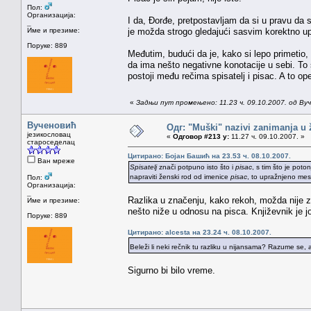
Пол:
Организација:
I da, Đorđe, pretpostavljam da si u pravu da 
_
Име и презиме:
je možda strogo gledajući sasvim korektno up
Поруке: 889
Međutim, budući da je, kako si lepo primetio, 
da ima nešto negativne konotacije u sebi. To š
postoji među rečima spisatelj i pisac. A to op
«
Задњи пут промењено: 11.23 ч. 09.10.2007. од Ву
Вученовић
Одг: "Muški" nazivi zanimanja u
језикословац
«
Одговор #213 у:
11.27 ч. 09.10.2007. »
староседелац
Цитирано: Бојан Башић на 23.53 ч. 08.10.2007.
Ван мреже
Spisatelj
znači potpuno isto što i
pisac
, s tim što je pot
napraviti ženski rod od imenice
pisac
, to upražnjeno mes
Пол:
Организација:
_
Razlika u značenju, kako rekoh, možda nije za
Име и презиме:
nešto niže u odnosu na pisca. Književnik je j
Поруке: 889
Цитирано: alcesta на 23.24 ч. 08.10.2007.
Beleži li neki rečnik tu razliku u nijansama? Razume se, 
Sigurno bi bilo vreme.