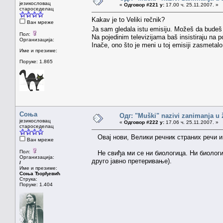
језикословац
«
Одговор #221 у:
17.00 ч. 25.11.2007. »
староседелац
Kakav je to Veliki rečnik?
Ван мреже
Ja sam gledala istu emisiju. Možeš da budeš i
Пол:
Na pojedinim televizijama baš insistiraju na 
Организација:
Inače, ono što je meni u toj emisiji zasmetalo
Име и презиме:
Поруке: 1.865
Соња
Одг: "Muški" nazivi zanimanja u
језикословац
«
Одговор #222 у:
17.06 ч. 25.11.2007. »
староседелац
Овај нови, Велики речник страних речи и
Ван мреже
Пол:
Не свиђа ми се ни биологица. Ни биологи
Организација:
друго јавно претеривање).
/
Име и презиме:
Соња Ђорђевић
Струка:
Поруке: 1.404