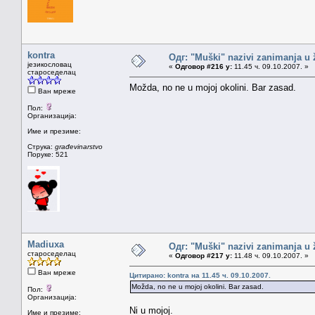
kontra
Одг: "Muški" nazivi zanimanja u
језикословац
«
Одговор #216 у:
11.45 ч. 09.10.2007. »
староседелац
Možda, no ne u mojoj okolini. Bar zasad.
Ван мреже
Пол:
Организација:
Име и презиме:
Струка:
građevinarstvo
Поруке: 521
Madiuxa
Одг: "Muški" nazivi zanimanja u
староседелац
«
Одговор #217 у:
11.48 ч. 09.10.2007. »
Ван мреже
Цитирано: kontra на 11.45 ч. 09.10.2007.
Možda, no ne u mojoj okolini. Bar zasad.
Пол:
Организација:
Ni u mojoj.
Име и презиме: