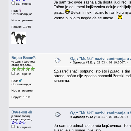
Ja sam tek ovde saznala da dosta ljudi reč 
Ван мреже
Tačno je da i meni književnica deluje ozbiljnij
Пол:
pisac.
Beleži li neki rečnik tu razliku u n
Организација:
vreme bi bilo to negde da se unese...
Име и презиме:
Поруке: 1.865
Бојан Башић
Одг: "Muški" nazivi zanimanja u
уредник форума
«
Одговор #211 у:
23.53 ч. 08.10.2007. »
староседелац
Spisatelj
znači potpuno isto što i
pisac
, s tim
Ван мреже
strane, pošto nije zgodno napraviti ženski ro
sinonima.
Пол:
Организација:
Име и презиме:
Поруке: 1.611
Вученовић
Одг: "Muški" nazivi zanimanja u
језикословац
«
Одговор #212 у:
11.21 ч. 09.10.2007. »
староседелац
Ja sam se odmah setio reči književnica. To nisa
Ван мреже
Pisac je širi pojam, nije isto.