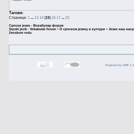
Тагови:
Странице:
1
...
13
14
[
15
]
16
17
...
25
Српски језик - Вокабулар форум
Srpski jezik - Vokabular forum
>
О српском језику и култури
>
Језик наш нас
ženskom rodu
Powered by SMF 1.