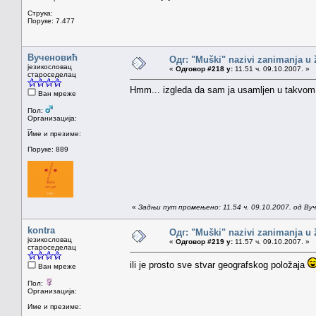
Струка:
Поруке: 7.477
Вученовић
Одг: "Muški" nazivi zanimanja u
језикословац
«
Одговор #218 у:
11.51 ч. 09.10.2007. »
староседелац
Hmm... izgleda da sam ja usamljen u takvom 
Ван мреже
Пол:
Организација:
_
Име и презиме:
Поруке: 889
«
Задњи пут промењено: 11.54 ч. 09.10.2007. од Ву
kontra
Одг: "Muški" nazivi zanimanja u
језикословац
«
Одговор #219 у:
11.57 ч. 09.10.2007. »
староседелац
ili je prosto sve stvar geografskog položaja
Ван мреже
Пол:
Организација:
Име и презиме: