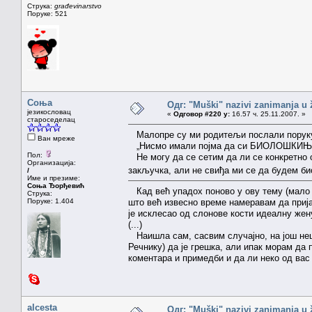
Струка:
građevinarstvo
Поруке: 521
Соња
Одг: "Muški" nazivi zanimanja u
језикословац
«
Одговор #220 у:
16.57 ч. 25.11.2007. »
староседелац
Малопре су ми родитељи послали поруку,
Ван мреже
„Нисмо имали појма да си БИОЛОШКИЊА!
Пол:
Не могу да се сетим да ли се конкретно 
Организација:
закључка, али не свиђа ми се да будем 
/
Име и презиме:
Соња Ђорђевић
Кад већ упадох поново у ову тему (мало с
Струка:
Поруке: 1.404
што већ извесно време намеравам да приј
је исклесао од слонове кости идеалну жен
(...)
Наишла сам, сасвим случајно, на још неш
Речнику) да је грешка, али ипак морам да
коментара и примедби и да ли неко од вас
alcesta
Одг: "Muški" nazivi zanimanja u