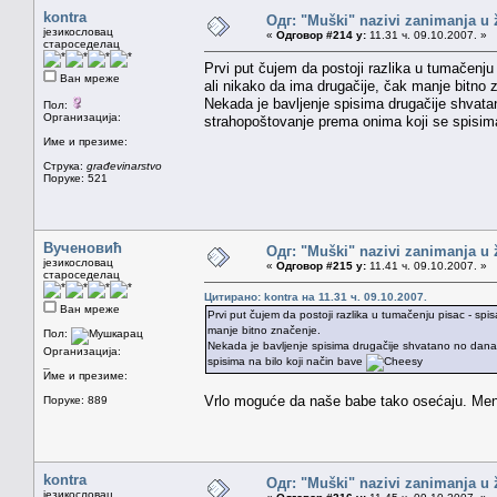
kontra
Одг: "Muški" nazivi zanimanja u
језикословац
«
Одговор #214 у:
11.31 ч. 09.10.2007. »
староседелац
Prvi put čujem da postoji razlika u tumačenju 
Ван мреже
ali nikako da ima drugačije, čak manje bitno 
Nekada je bavljenje spisima drugačije shvatan
Пол:
Организација:
strahopoštovanje prema onima koji se spisima
Име и презиме:
Струка:
građevinarstvo
Поруке: 521
Вученовић
Одг: "Muški" nazivi zanimanja u
језикословац
«
Одговор #215 у:
11.41 ч. 09.10.2007. »
староседелац
Цитирано: kontra на 11.31 ч. 09.10.2007.
Ван мреже
Prvi put čujem da postoji razlika u tumačenju pisac - spisa
manje bitno značenje.
Пол:
Nekada je bavljenje spisima drugačije shvatano no danas
Организација:
spisima na bilo koji način bave
_
Име и презиме:
Vrlo moguće da naše babe tako osećaju. Men
Поруке: 889
kontra
Одг: "Muški" nazivi zanimanja u
језикословац