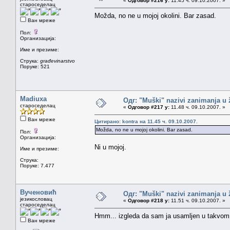
«
Одговор #216 у:
11.45 ч. 09.10.2007. »
староседелац
Možda, no ne u mojoj okolini. Bar zasad.
Ван мреже
Пол:
Организација:
Име и презиме:
Струка:
građevinarstvo
Поруке: 521
Madiuxa
Одг: "Muški" nazivi zanimanja u
староседелац
«
Одговор #217 у:
11.48 ч. 09.10.2007. »
Ван мреже
Цитирано: kontra на 11.45 ч. 09.10.2007.
Možda, no ne u mojoj okolini. Bar zasad.
Пол:
Организација:
Ni u mojoj.
Име и презиме:
Струка:
Поруке: 7.477
Вученовић
Одг: "Muški" nazivi zanimanja u
језикословац
«
Одговор #218 у:
11.51 ч. 09.10.2007. »
староседелац
Hmm... izgleda da sam ja usamljen u takvom 
Ван мреже