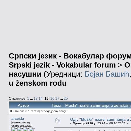
Српски језик - Вокабулар фору
Srpski jezik - Vokabular forum
>
О
насушни
(Уредници:
Бојан Башић
u ženskom rodu
Странице:
1
...
13
14
[
15
]
16
17
...
25
Аутор
Тема: "Muški" nazivi zanimanja u žensko
0 чланова и 1 гост прегледају ову тему.
alcesta
Одг: "Muški" nazivi zanimanja u
језикословац
«
Одговор #210 у:
23.24 ч. 08.10.2007. »
староседелац