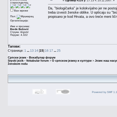
«
Одговор #224 у:
17.13 ч. 25.11.2007. »
староседелац
Da, "biologičarka" je kolokvijalno jer ne post
Ван мреже
treba izvesti ženske oblike. U opticaju su "bi
propisano je kod Hrvata, a ovo treće meni li
Пол:
Организација:
Име и презиме:
Đorđe Božović
Струка:
lingvist
Поруке: 4.322
Тагови:
Странице:
1
...
13
14
[
15
]
16
17
...
25
Српски језик - Вокабулар форум
Srpski jezik - Vokabular forum
>
О српском језику и култури
>
Језик наш нас
ženskom rodu
Powered by SMF 1.