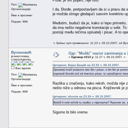
Pisac je širi pojam, nije isto.
Пол:
I da, Đorđe, pretpostavljam da si u pravu da 
Организација:
_
je možda strogo gledajući sasvim korektno up
Име и презиме:
Поруке: 889
Međutim, budući da je, kako si lepo primetio, 
da ima nešto negativne konotacije u sebi. To š
postoji među rečima spisatelj i pisac. A to op
«
Задњи пут промењено: 11.23 ч. 09.10.2007. од Ву
Вученовић
Одг: "Muški" nazivi zanimanja u
језикословац
«
Одговор #213 у:
11.27 ч. 09.10.2007. »
староседелац
Цитирано: Бојан Башић на 23.53 ч. 08.10.2007.
Ван мреже
Spisatelj
znači potpuno isto što i
pisac
, s tim što je pot
napraviti ženski rod od imenice
pisac
, to upražnjeno mes
Пол:
Организација:
_
Razlika u značenju, kako rekoh, možda nije za
Име и презиме:
nešto niže u odnosu na pisca. Književnik je j
Поруке: 889
Цитирано: alcesta на 23.24 ч. 08.10.2007.
Beleži li neki rečnik tu razliku u nijansama? Razume se, 
Sigurno bi bilo vreme.