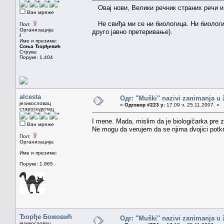
Овај нови, Велики речник страних речи и
Ван мреже
Не свиђа ми се ни биологица. Ни биологи
Пол:
Организација:
друго јавно претеривање).
/
Име и презиме:
Соња Ђорђевић
Струка:
Поруке: 1.404
alcesta
Одг: "Muški" nazivi zanimanja u
језикословац
«
Одговор #223 у:
17.09 ч. 25.11.2007. »
староседелац
I mene. Mada, mislim da je biologičarka pre z
Ван мреже
Ne mogu da verujem da se njima dvojici potk
Пол:
Организација:
Име и презиме:
Поруке: 1.865
Ђорђе Божовић
Одг: "Muški" nazivi zanimanja u
језикословац