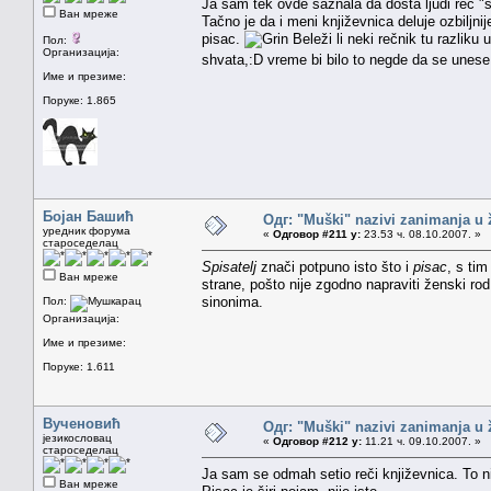
Ja sam tek ovde saznala da dosta ljudi reč 
Ван мреже
Tačno je da i meni književnica deluje ozbiljnij
pisac.
Beleži li neki rečnik tu razliku
Пол:
Организација:
shvata,:D vreme bi bilo to negde da se unese
Име и презиме:
Поруке: 1.865
Бојан Башић
Одг: "Muški" nazivi zanimanja u
уредник форума
«
Одговор #211 у:
23.53 ч. 08.10.2007. »
староседелац
Spisatelj
znači potpuno isto što i
pisac
, s tim
Ван мреже
strane, pošto nije zgodno napraviti ženski ro
sinonima.
Пол:
Организација:
Име и презиме:
Поруке: 1.611
Вученовић
Одг: "Muški" nazivi zanimanja u
језикословац
«
Одговор #212 у:
11.21 ч. 09.10.2007. »
староседелац
Ja sam se odmah setio reči književnica. To nisa
Ван мреже