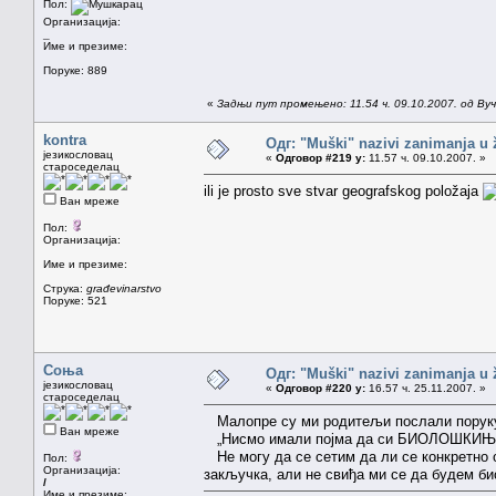
Пол:
Организација:
_
Име и презиме:
Поруке: 889
«
Задњи пут промењено: 11.54 ч. 09.10.2007. од Ву
kontra
Одг: "Muški" nazivi zanimanja u
језикословац
«
Одговор #219 у:
11.57 ч. 09.10.2007. »
староседелац
ili je prosto sve stvar geografskog položaja
Ван мреже
Пол:
Организација:
Име и презиме:
Струка:
građevinarstvo
Поруке: 521
Соња
Одг: "Muški" nazivi zanimanja u
језикословац
«
Одговор #220 у:
16.57 ч. 25.11.2007. »
староседелац
Малопре су ми родитељи послали поруку,
Ван мреже
„Нисмо имали појма да си БИОЛОШКИЊА!
Не могу да се сетим да ли се конкретно 
Пол:
Организација:
закључка, али не свиђа ми се да будем 
/
Име и презиме: