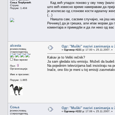
Кад већ упадох поново у ову тему (мало с
Соња Ђорђевић
Струка:
што већ извесно време намеравам да приј
Поруке: 1.404
је исклесао од слонове кости идеалну жен
(...)
Наишла сам, сасвим случајно, на још неш
Речнику) да је грешка, али ипак морам да
коментара и примедби и да ли неко од вас
alcesta
Одг: "Muški" nazivi zanimanja u
језикословац
«
Одговор #221 у:
17.00 ч. 25.11.2007. »
староседелац
Kakav je to Veliki rečnik?
Ван мреже
Ja sam gledala istu emisiju. Možeš da budeš i
Na pojedinim televizijama baš insistiraju na 
Пол:
Организација:
Inače, ono što je meni u toj emisiji zasmetalo
Име и презиме:
Поруке: 1.865
Соња
Одг: "Muški" nazivi zanimanja u
језикословац
«
Одговор #222 у:
17.06 ч. 25.11.2007. »
староседелац