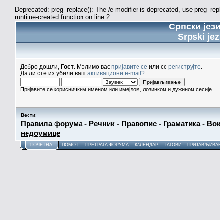
Deprecated: preg_replace(): The /e modifier is deprecated, use preg_re
runtime-created function on line 2
Српски јез
Srpski jez
Добро дошли,
Гост
. Молимо вас
пријавите се
или се
региструјте
.
Да ли сте изгубили ваш
активациони e-mail?
Пријавите се корисничким именом или имејлом, лозинком и дужином сесије
Вести
:
Правила форума
-
Речник
-
Правопис
-
Граматика
-
Вок
недоумице
ПОЧЕТНА
ПОМОЋ
ПРЕТРАГА ФОРУМА
КАЛЕНДАР
ТАГОВИ
ПРИЈАВЉИВА