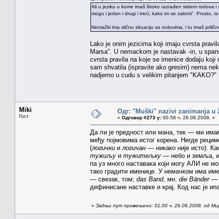
Ali u jeziku u kome imaš široko razrađen sistem rodova i 
mogu i jedan i drugi i treći, kako im se zalomi". Prosto, t
Nemački ima sličnu situaciju sa rodovima, i tu imaš priličn
Lako je onim jezicima koji imaju cvrsta prav
Marsa". U nemackom je nastavak -in, u spansko
cvrsta pravila na koje se imenice dodaju koji
sam shvatila (ispravite ako gresim) nema nek
nadjemo u cudu s velikim pitanjem "KAKO?" - fi
Miki
Одг: "Muški" nazivi zanimanja u
Гост
«
Одговор #273 у:
00.58 ч. 26.06.2008. »
Да ли је предност или мана, тек — ми им
међу појмовима истог корена. Негде реци
(
логички
и
логичан
— никако није исто). К
тужиљу
и
тужитељку
— небо и земља, и
па уз много наставака који могу АЛИ не мо
тако градити именице. У немачком има име
— свезак, том;
das Band
, мн.
die Bänder
— 
дефинисане наставке и крај. Код нас је ип
«
Задњи пут промењено: 01.00 ч. 26.06.2008. од Ми