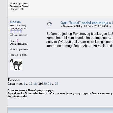
Име и презиме:
Оливера Потић
Поруке: 993
alcesta
Одг: "Muški" nazivi zanimanja u
језикословац
«
Одговор #284 у:
23.34 ч. 26.06.2008. »
староседелац
Sećam se jednog Feketeovog članka gde kaž
Ван мреже
zamenimo oblikom izvedenim od imenice na -telj
Пол:
sasvim OK zvuči, ali znam neke koleginice ko
Организација:
imamo neku mogućnost izbora, za razliku od 
Име и презиме:
Поруке: 1.865
Тагови:
Странице:
1
...
17
18
[
19
]
20
21
...
25
Српски језик - Вокабулар форум
Srpski jezik - Vokabular forum
>
О српском језику и култури
>
Језик наш нас
ženskom rodu