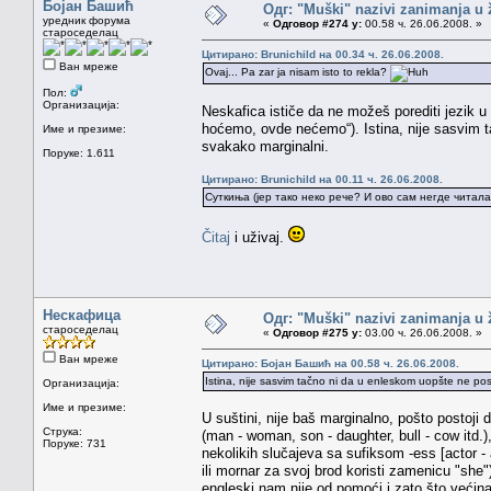
Бојан Башић
Одг: "Muški" nazivi zanimanja u
уредник форума
«
Одговор #274 у:
00.58 ч. 26.06.2008. »
староседелац
Цитирано: Brunichild на 00.34 ч. 26.06.2008.
Ван мреже
Ovaj... Pa zar ja nisam isto to rekla?
Пол:
Организација:
Neskafica ističe da ne možeš porediti jezik 
hoćemo, ovde nećemo“). Istina, nije sasvim ta
Име и презиме:
svakako marginalni.
Поруке: 1.611
Цитирано: Brunichild на 00.11 ч. 26.06.2008.
Суткиња (јер тако неко рече? И ово сам негде читала 
Čitaj
i uživaj.
Нескафица
Одг: "Muški" nazivi zanimanja u
староседелац
«
Одговор #275 у:
03.00 ч. 26.06.2008. »
Ван мреже
Цитирано: Бојан Башић на 00.58 ч. 26.06.2008.
Istina, nije sasvim tačno ni da u enleskom uopšte ne posto
Организација:
Име и презиме:
U suštini, nije baš marginalno, pošto postoji d
Струка:
(man - woman, son - daughter, bull - cow itd.
Поруке: 731
nekolikih slučajeva sa sufiksom -ess [actor -
ili mornar za svoj brod koristi zamenicu "she
engleski nam nije od pomoći i zato što većina