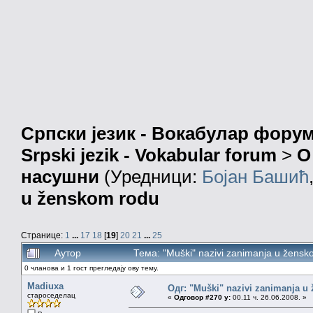
Српски језик - Вокабулар фору
Srpski jezik - Vokabular forum
>
О
насушни
(Уредници:
Бојан Башић
u ženskom rodu
Странице:
1
...
17
18
[
19
]
20
21
...
25
Аутор
Тема: "Muški" nazivi zanimanja u žens
0 чланова и 1 гост прегледају ову тему.
Madiuxa
Одг: "Muški" nazivi zanimanja u
староседелац
«
Одговор #270 у:
00.11 ч. 26.06.2008. »