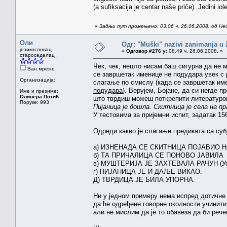
(a sufiksacija je centar naše priče). Jedini io
«
Задњи пут промењено: 03.06 ч. 26.06.2008. од Н
Оли
Одг: "Muški" nazivi zanimanja u
језикословац
«
Одговор #276 у:
08.49 ч. 26.06.2008. »
староседелац
Чек, чек, нешто нисам баш сигурна да не
Ван мреже
се завршетак именице не подудара увек с ро
Организација:
слагање по смислу (када се завршетак и
подудара
). Верујем, Бојане, да си негде 
Име и презиме:
Оливера Потић
што тврдиш можеш поткрепити литературом
Поруке: 993
Пијаница је дошла. Скитница је села на пр
У тестовима за пријемни испит, задатак 156
Одреди какво је слагање предиката са суб
а) ИЗНЕНАДА СЕ СКИТНИЦА ПОЈАВИО Н
б) ТА ПРИЧАЛИЦА СЕ ПОНОВО ЈАВИЛА
в) МУШТЕРИЈА ЈЕ ЗАХТЕВАЛА РАЧУН (Уоћи
г) ПИЈАНИЦА ЈЕ И ДАЉЕ ВИКАО.
Д) ТВРДИЦА ЈЕ БИЛА УПОРНА.
Ни у једном примеру нема испред дотичне 
да ће одређене говорне околности учинит
али не мислим да је то обавеза да би рече