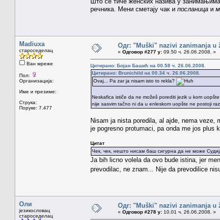
Што се тиче женских назива у занимањима
речника. Мени сметају чак и
посланица
и
м
Madiuxa
Одг: "Muški" nazivi zanimanja u
староседелац
«
Одговор #277 у:
09.50 ч. 26.06.2008. »
Ван мреже
Цитирано: Бојан Башић на 00.58 ч. 26.06.2008.
Цитирано: Brunichild на 00.34 ч. 26.06.2008.
Пол:
Организација:
Ovaj... Pa zar ja nisam isto to rekla?
Име и презиме:
Neskafica ističe da ne možeš porediti jezik u kom uopšt
Струка:
nije sasvim tačno ni da u enleskom uopšte ne postoji razl
Поруке: 7.477
Nisam ja nista poredila, al ajde, nema veze,
je pogresno protumaci, pa onda me jos plus kr
Цитат
Чек, чек, нешто нисам баш сигурна да не може Судија
Ja bih licno volela da ovo bude istina, jer men
prevodilac, ne znam... Nije da prevodilice ni
Оли
Одг: "Muški" nazivi zanimanja u
језикословац
«
Одговор #278 у:
10.01 ч. 26.06.2008. »
староседелац