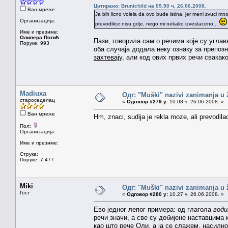
Цитирано: Brunichild на 09.50 ч. 26.06.2008.
Ван мреже
Ja bih licno volela da ovo bude istina, jer meni zvuci mnog
Организација:
prevodilice nisu gdje, nego mi nekako izvestaceno...
Име и презиме:
Оливера Потић
Пази, говорила сам о речима које су углав
Поруке: 993
оба случаја додала неку ознаку за препо
захтевају
, али код ових првих речи свакако
Madiuxa
Одг: "Muški" nazivi zanimanja u
староседелац
«
Одговор #279 у:
10.08 ч. 26.06.2008. »
Ван мреже
Hm, znaci, sudija je rekla moze, ali prevodila
Пол:
Организација:
Име и презиме:
Струка:
Поруке: 7.477
Miki
Одг: "Muški" nazivi zanimanja u
Гост
«
Одговор #280 у:
10.27 ч. 26.06.2008. »
Ево једног лепог примера: од глагола
вод
речи значи, а све су добијене наставцима 
као што рече Оли, а ја се слажем, насилн