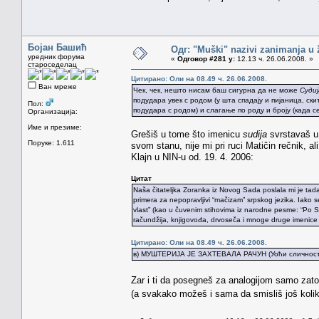
Бојан Башић
Одг: "Muški" nazivi zanimanja u
уредник форума
«
Одговор #281 у:
12.13 ч. 26.06.2008. »
староседелац
Цитирано: Оли на 08.49 ч. 26.06.2008.
Ван мреже
Чек, чек, нешто нисам баш сигурна да не може
Судиј
подудара увек с родом (у шта спадају и пијаница, ск
Пол:
подудара с родом) и слагање по роду и броју (када 
Организација:
Име и презиме:
Grešiš u tome što imenicu
sudija
svrstavaš u
Поруке: 1.611
svom stanu, nije mi pri ruci Matičin rečnik, 
Klajn u NIN-u od. 19. 4. 2006:
Цитат
Naša čitateljka Zoranka iz Novog Sada poslala mi je tada
primera za nepopravljivi “mačizam” srpskog jezika. Iako
vlast” (kao u čuvenim stihovima iz narodne pesme: “Po Srbi
račundžija, knjigovođa, drvoseča i mnoge druge imenice 
Цитирано: Оли на 08.49 ч. 26.06.2008.
в) МУШТЕРИЈА ЈЕ ЗАХТЕВАЛА РАЧУН (Уоћи сличност с
Zar i ti da posegneš za analogijom samo zato
(a svakako možeš i sama da smisliš još koliko