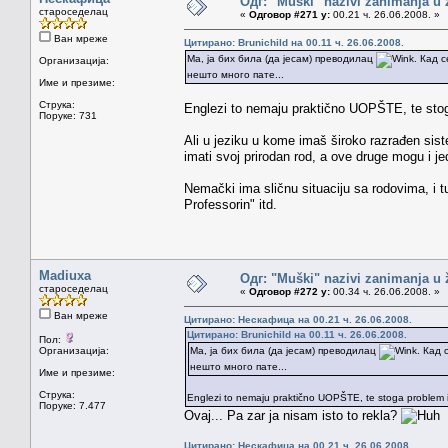
Одг: "Muški" nazivi zanimanja u
староседелац
«
Одговор #271 у:
00.21 ч. 26.06.2008. »
Ван мреже
Цитирано: Brunichild на 00.11 ч. 26.06.2008.
Ма, ја бих била (да јесам) преводилац
. Кад 
Организација:
нешто много пате...
Име и презиме:
Струка:
Englezi to nemaju praktično UOPŠTE, te stoga
Поруке: 731
Ali u jeziku u kome imaš široko razrađen sist
imati svoj prirodan rod, a ove druge mogu i jed
Nemački ima sličnu situaciju sa rodovima, i tu
Professorin" itd.
Madiuxa
Одг: "Muški" nazivi zanimanja u
староседелац
«
Одговор #272 у:
00.34 ч. 26.06.2008. »
Ван мреже
Цитирано: Нескафица на 00.21 ч. 26.06.2008.
Цитирано: Brunichild на 00.11 ч. 26.06.2008.
Пол:
Организација:
Ма, ја бих била (да јесам) преводилац
. Кад 
нешто много пате...
Име и презиме:
Струка:
Englezi to nemaju praktično UOPŠTE, te stoga problem i 
Поруке: 7.477
Ovaj... Pa zar ja nisam isto to rekla?
Цитирано: Нескафица на 00.21 ч. 26.06.2008.