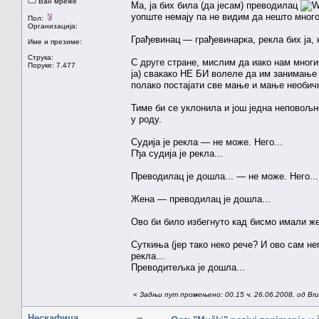
Ван мреже
Ма, ја бих била (да јесам) преводилац
уопште немају па не видим да нешто много 
Пол:
Организација:
Грађевинац — грађевинарка, рекла бих ја, 
Име и презиме:
Струка:
С друге стране, мислим да иако нам многи
Поруке: 7.477
ја) свакако НЕ БИ волеле да им занимање 
полако постајати све мање и мање необичн
Тиме би се уклонила и још једна неповољ
у роду.
Судија је рекла — не може. Него...
Гђа судија је рекла...
Преводилац је дошла... — не може. Него...
Жена — преводилац је дошла...
Ово би било избегнуто кад бисмо имали же
Суткиња (јер тако неко рече? И ово сам нег
рекла...
Преводитељка је дошла...
«
Задњи пут промењено: 00.15 ч. 26.06.2008. од Brun
Нескафица