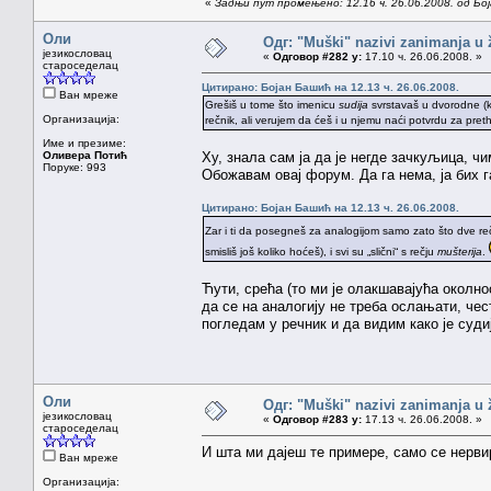
«
Задњи пут промењено: 12.16 ч. 26.06.2008. од Бо
Оли
Одг: "Muški" nazivi zanimanja u
језикословац
«
Одговор #282 у:
17.10 ч. 26.06.2008. »
староседелац
Цитирано: Бојан Башић на 12.13 ч. 26.06.2008.
Ван мреже
Grešiš u tome što imenicu
sudija
svrstavaš u dvorodne (
Организација:
rečnik, ali verujem da ćeš i u njemu naći potvrdu za pre
Име и презиме:
Оливера Потић
Ху, знала сам ја да је негде зачкуљица, чи
Поруке: 993
Обожавам овај форум. Да га нема, ја бих 
Цитирано: Бојан Башић на 12.13 ч. 26.06.2008.
Zar i ti da posegneš za analogijom samo zato što dve reč
smisliš još koliko hoćeš), i svi su „slični“ s rečju
mušterija
.
Ћути, срећа (то ми је олакшавајућа околн
да се на аналогију не треба ослањати, чест
погледам у речник и да видим како је суди
Оли
Одг: "Muški" nazivi zanimanja u
језикословац
«
Одговор #283 у:
17.13 ч. 26.06.2008. »
староседелац
И шта ми дајеш те примере, само се нерви
Ван мреже
Организација: