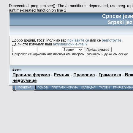
Deprecated: preg_replace(): The /e modifier is deprecated, use preg_re
runtime-created function on line 2
Српски јез
Srpski jez
Добро дошли,
Гост
. Молимо вас
пријавите се
или се
региструјте
.
Да ли сте изгубили ваш
активациони e-mail?
Пријавите се корисничким именом или имејлом, лозинком и дужином сесије
Вести
:
Правила форума
-
Речник
-
Правопис
-
Граматика
-
Вок
недоумице
ПОЧЕТНА
ПОМОЋ
ПРЕТРАГА ФОРУМА
КАЛЕНДАР
ТАГОВИ
ПРИЈАВЉИВА