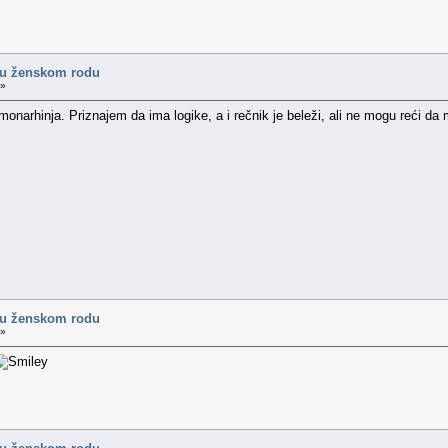
 u ženskom rodu
 »
monarhinja. Priznajem da ima logike, a i rečnik je beleži, ali ne mogu reći da
 u ženskom rodu
 »