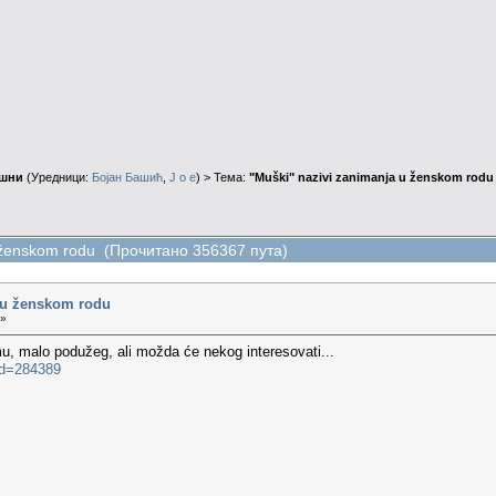
ушни
(Уредници:
Бојан Башић
,
J o e
) > Тема:
"Muški" nazivi zanimanja u ženskom rodu
u ženskom rodu (Прочитано 356367 пута)
 u ženskom rodu
 »
u, malo podužeg, ali možda će nekog interesovati...
?id=284389