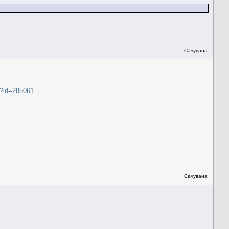
Сачувана
hp?id=285061
Сачувана