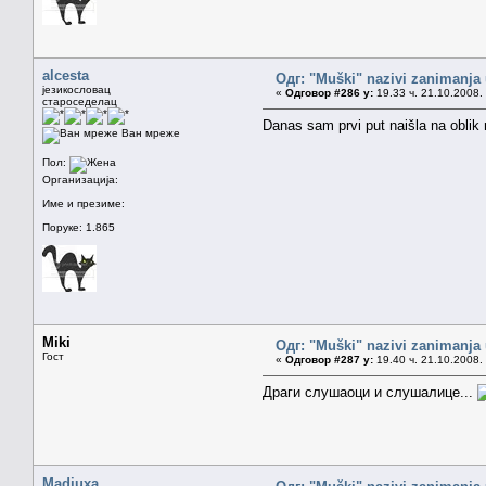
alcesta
Одг: "Muški" nazivi zanimanja
језикословац
«
Одговор #286 у:
19.33 ч. 21.10.2008.
староседелац
Danas sam prvi put naišla na oblik 
Ван мреже
Пол:
Организација:
Име и презиме:
Поруке: 1.865
Miki
Одг: "Muški" nazivi zanimanja
Гост
«
Одговор #287 у:
19.40 ч. 21.10.2008.
Драги слушаоци и слушалице...
Madiuxa