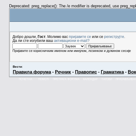
Deprecated: preg_replace(): The /e modifier is deprecated, use preg_re
Добро дошли,
Гост
. Молимо вас
пријавите се
или се
региструјте
.
Да ли сте изгубили ваш
активациони e-mail?
Пријавите се корисничким именом или имејлом, лозинком и дужином сесије
Вести
:
Правила форума
-
Речник
-
Правопис
-
Граматика
-
Вок
ПОЧЕТНА
ПОМОЋ
ПРЕТРАГА ФОРУМА
КАЛЕНДАР
ТАГОВИ
ПРИЈАВЉИВА