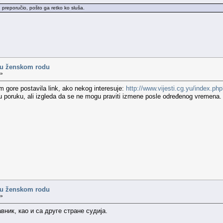
 preporučio, pošto ga retko ko sluša.
 u ženskom rodu
 »
m gore postavila link, ako nekog interesuje:
http://www.vijesti.cg.yu/index.p
 poruku, ali izgleda da se ne mogu praviti izmene posle određenog vremena.
 u ženskom rodu
 »
вник, као и са друге стране судија.