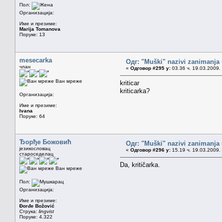
Пол:
Организација:
Име и презиме:
Marija Tomanova
Поруке: 13
mesecarka
Одг: "Muški" nazivi zanimanja
члан
«
Одговор #295 у:
03.36 ч. 19.03.2009.
Ван мреже
kriticar
kriticarka?
Организација:
Име и презиме:
Ivana
Поруке: 64
Ђорђе Божовић
Одг: "Muški" nazivi zanimanja
језикословац
«
Одговор #296 у:
15.19 ч. 19.03.2009.
староседелац
Da, kritičarka.
Ван мреже
Пол:
Организација:
Име и презиме:
Đorđe Božović
Струка:
lingvist
Поруке: 4.322