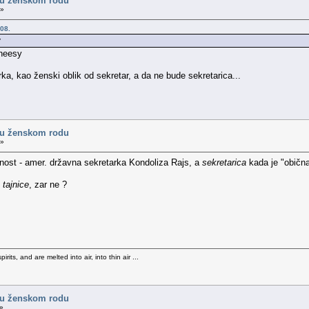
 u ženskom rodu
 »
08.
ka, kao ženski oblik od sekretar, a da ne bude sekretarica...
 u ženskom rodu
 »
čnost - amer. državna sekretarka Kondoliza Rajs, a
sekretarica
kada je "obična
e
tajnice
, zar ne ?
rits, and are melted into air, into thin air ...
 u ženskom rodu
 »