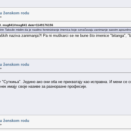
 u ženskom rodu
 »
143. msg841#msg841 date=1149176156
Takođe mislim da je nasilno feminiziranje imenica koje označavaju zanimanje sasvim apsurdn
kih naziva zanimanja?! Pa ni muškarci se ne bune što imenice "bitanga", "bar
 u ženskom rodu
 »
 "Суткиња". Једино ако они оба не прихватају као исправна. И мени се 
нек имају своје називе за разноразне професије.
 u ženskom rodu
 »