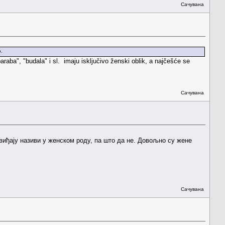
Сачувана
o.
aba", "budala" i sl. imaju isključivo ženski oblik, a najčešće se
Сачувана
свиђају називи у женском роду, па што да не. Довољно су жене
Сачувана