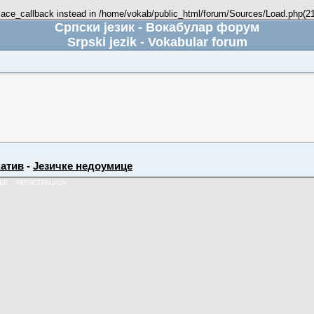
place_callback instead in /home/vokab/public_html/forum/Sources/Load.php(216
Српски језик - Вокабулар форум
Srpski jezik - Vokabular forum
атив
-
Језичке недоумице
ЊЕ
РЕГИСТРАЦИЈА