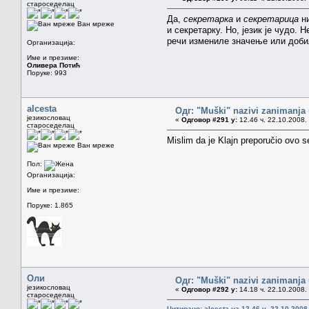
староседелац
Да,
секретарка
и
секретарица
ни
Ван мреже
и секретарку. Но, језик је чудо. 
речи измениле значење или добил
Организација:
Име и презиме:
Оливера Потић
Поруке: 993
alcesta
Одг: "Muški" nazivi zanimanja
језикословац
«
Одговор #291 у:
12.46 ч. 22.10.2008.
староседелац
Mislim da je Klajn preporučio ovo se
Ван мреже
Пол:
Организација:
Име и презиме:
Поруке: 1.865
Оли
Одг: "Muški" nazivi zanimanja
језикословац
«
Одговор #292 у:
14.18 ч. 22.10.2008.
староседелац
Цитирано: alcesta на 12.46 ч. 22.10.2008