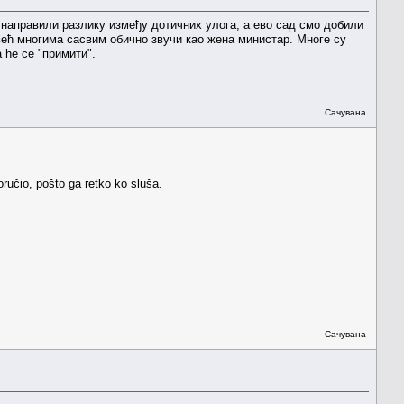
направили разлику између дотичних улога, а ево сад смо добили
ећ многима сасвим обично звучи као жена министар. Многе су
 ће се "примити".
Сачувана
oručio, pošto ga retko ko sluša.
Сачувана