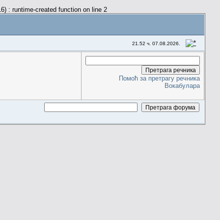
) : runtime-created function on line 2
21.52 ч. 07.08.2026.
Помоћ за претрагу речника
Вокабулара