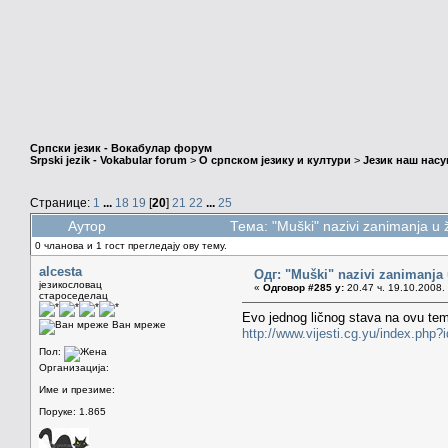
Српски језик - Вокабулар форум
Srpski jezik - Vokabular forum
>
О српском језику и култури
>
Језик наш нас
Странице:
1
...
18
19
[
20
]
21
22
...
25
Аутор
Тема: "Muški" nazivi zanimanja 
0 чланова и 1 гост прегледају ову тему.
alcesta
Одг: "Muški" nazivi zanimanja
језикословац
«
Одговор #285 у:
20.47 ч. 19.10.2008.
староседелац
Evo jednog ličnog stava na ovu tem
Ван мреже
http://www.vijesti.cg.yu/index.php
Пол:
Организација:
Име и презиме:
Поруке: 1.865