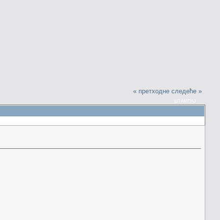
« претходне
следеће »
ШТАМПАЈ