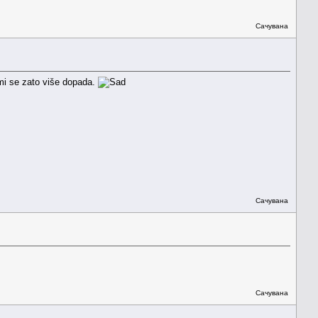
Сачувана
 mi se zato više dopada.
Сачувана
Сачувана