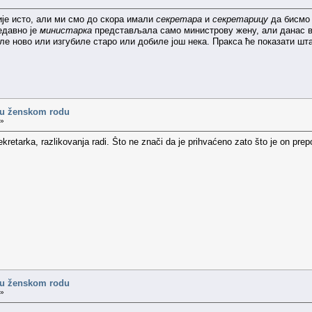
је исто, али ми смо до скора имали
секретара
и
секретарицу
да бисмо 
Недавно је
министарка
представљала само министрову жену, али данас в
е ново или изгубиле старо или добиле још нека. Пракса ће показати шта
 u ženskom rodu
 »
kretarka, razlikovanja radi. Što ne znači da je prihvaćeno zato što je on prep
 u ženskom rodu
 »
.