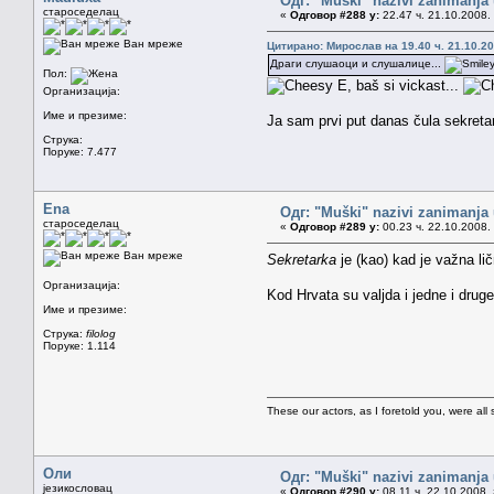
Одг: "Muški" nazivi zanimanja
староседелац
«
Одговор #288 у:
22.47 ч. 21.10.2008.
Ван мреже
Цитирано: Мирослав на 19.40 ч. 21.10.20
Драги слушаоци и слушалице...
Пол:
E, baš si vickast...
Организација:
Име и презиме:
Ja sam prvi put danas čula sekretar
Струка:
Поруке: 7.477
Ena
Одг: "Muški" nazivi zanimanja
староседелац
«
Одговор #289 у:
00.23 ч. 22.10.2008.
Ван мреже
Sekretarka
je (kao) kad je važna li
Организација:
Kod Hrvata su valjda i jedne i drug
Име и презиме:
Струка:
filolog
Поруке: 1.114
These our actors, as I foretold you, were all spi
Оли
Одг: "Muški" nazivi zanimanja
језикословац
«
Одговор #290 у:
08.11 ч. 22.10.2008.