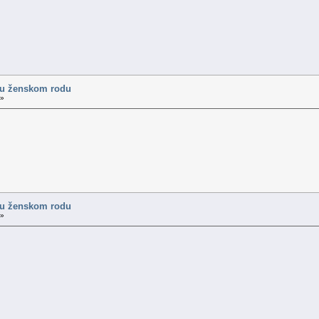
 u ženskom rodu
 »
 u ženskom rodu
 »