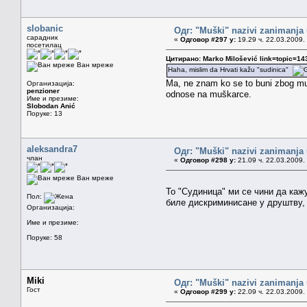
slobanic
Одг: "Muški" nazivi zanimanja
сарадник
«
Одговор #297 у:
19.29 ч. 22.03.2009.
посетилац
Цитирано: Marko Milošević link=topic=
Ван мреже
Haha, mislim da Hrvati kažu "sudinica"
Ma, ne znam ko se to buni zbog muš
Организација:
penzioner
odnose na muškarce.
Име и презиме:
Slobodan Anić
Поруке: 13
aleksandra7
Одг: "Muški" nazivi zanimanja
члан
«
Одговор #298 у:
21.09 ч. 22.03.2009.
Ван мреже
То "Судиница" ми се чини да кажу
Пол:
биле дискриминисане у друштву, 
Организација:
Име и презиме:
Поруке: 58
Miki
Одг: "Muški" nazivi zanimanja
Гост
«
Одговор #299 у:
22.09 ч. 22.03.2009.