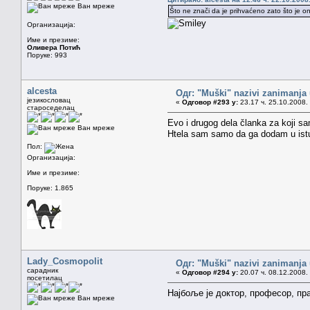
Ван мреже
Što ne znači da je prihvaćeno zato što je on
Организација:
Име и презиме:
Оливера Потић
Поруке: 993
alcesta
Одг: "Muški" nazivi zanimanja
језикословац
«
Одговор #293 у:
23.17 ч. 25.10.2008.
староседелац
Evo i drugog dela članka za koji sa
Ван мреже
Htela sam samo da ga dodam u istu
Пол:
Организација:
Име и презиме:
Поруке: 1.865
Lady_Cosmopolit
Одг: "Muški" nazivi zanimanja
сарадник
«
Одговор #294 у:
20.07 ч. 08.12.2008.
посетилац
Најбоље је доктор, професор, пра
Ван мреже