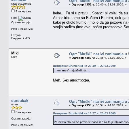
Одг: "Muški" nazivi zanimanja u
староседелац
«
Одговор #352 у:
20.40 ч. 23.03.2009. »
Ван мреже
hehe... Tu si u pravu... Španci bi voleli da s
Aznar trtio tamo sa Bušom i Blerom, dok ga zbo
Пол:
kako je okolo kumio i molio da ga pozovu na 
Организација:
svojih stolica (ima dve, pošto predsedava Save
Име и презиме:
Струка:
Поруке: 7.477
Miki
Одг: "Muški" nazivi zanimanja u
Гост
«
Одговор #353 у:
20.46 ч. 23.03.2009. »
Цитирано: Brunichild на 20.40 ч. 23.03.2009.
... oni
međ'
najvažnijima, ...
Међ. Без апострофа.
durdubak
Одг: "Muški" nazivi zanimanja u
члан
«
Одговор #354 у:
00.54 ч. 24.03.2009. »
Ван мреже
Цитирано: Brunichild на 19.57 ч. 23.03.2009.
Организација:
Pa nema šta da se prevodi: naša reč za to je stjuardesa/s
Име и презиме: