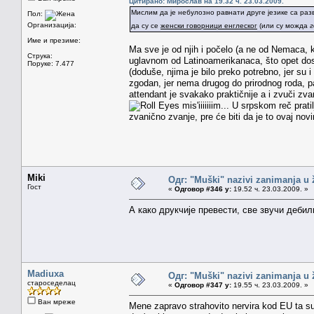
Цитирано: Мирослав на 19.32 ч. 23.03.2009.
Мислим да је небулозно равнати друге језике са ра
Пол:
Организација:
да су се
женски говорници енглеског
(или су можда
г
Име и презиме:
Ma sve je od njih i počelo (a ne od Nemaca, ka
Струка:
uglavnom od Latinoamerikanaca, što opet dost
Поруке: 7.477
(doduše, njima je bilo preko potrebno, jer su i
zgodan, jer nema drugog do prirodnog roda, pa
attendant je svakako praktičnije a i zvuči zv
mis'iiiiiiim... U srpskom reč pra
zvanično zvanje, pre će biti da je to ovaj novi
Miki
Одг: "Muški" nazivi zanimanja u
Гост
«
Одговор #346 у:
19.52 ч. 23.03.2009. »
А како друкчије превести, све звучи деби
Madiuxa
Одг: "Muški" nazivi zanimanja u
староседелац
«
Одговор #347 у:
19.55 ч. 23.03.2009. »
Ван мреже
Mene zapravo strahovito nervira kod EU ta s