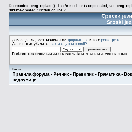
Deprecated: preg_replace(): The /e modifier is deprecated, use preg_re
runtime-created function on line 2
Српски јез
Srpski jez
Добро дошли,
Гост
. Молимо вас
пријавите се
или се
региструјте
.
Да ли сте изгубили ваш
активациони e-mail?
Пријавите се корисничким именом или имејлом, лозинком и дужином сесије
Вести
:
Правила форума
-
Речник
-
Правопис
-
Граматика
-
Вок
недоумице