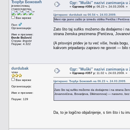
Ђорђе Божовић
Одг: "Muški" nazivi zanimanja u
језикословац
«
Одговор #356 у:
06.23 ч. 24.03.2009. »
староседелац
Цитирано: durdubak на 00.54 ч. 24.03.2009.
Ван мреже
Meni nije jasno zašto je između oblika Perićka i Perićeva
Пол:
Организација:
Zato što taj sufiks možemo da dodajemo i na 
strana ženska prezimena (Perićeva, Jovanovi
Име и презиме:
Đorđe Božović
Струка:
lingvist
(A prisvojni pridev je tu već više, hvala bog
Поруке: 4.322
kakvom pripadanju zapravo ne govori — bilo 
durdubak
Одг: "Muški" nazivi zanimanja u
члан
«
Одговор #357 у:
11.02 ч. 24.03.2009. »
Ван мреже
Цитирано: Ђорђе Божовић на 06.23 ч. 24.03.2009.
Организација:
Zato što taj sufiks možemo da dodajemo i na strana žen
Име и презиме:
Jovanovićeva, Bovarijeva, Dikinsonova) — naravno, bez o
Поруке: 129
Da, to je logično objašnjenje, s tim što i tu i