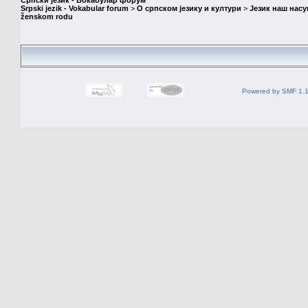
Српски језик - Вокабулар форум
Srpski jezik - Vokabular forum
>
О српском језику и култури
>
Језик наш нас
ženskom rodu
Powered by SMF 1.