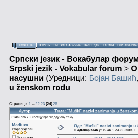
ПОЧЕТНА
ПОМОЋ
ПРЕТРАГА ФОРУМА
КАЛЕНДАР
ТАГОВИ
ПРИЈАВЉИВА
Српски језик - Вокабулар фору
Srpski jezik - Vokabular forum
>
О
насушни
(Уредници:
Бојан Башић
u ženskom rodu
Странице:
1
...
22
23
[
24
]
25
Аутор
Тема: "Muški" nazivi zanimanja u žensko
0 чланова и 2 гостију прегледају ову тему.
Madiuxa
Одг: "Muški" nazivi zanimanja u
староседелац
«
Одговор #345 у:
19.46 ч. 23.03.2009. »
Ван мреже