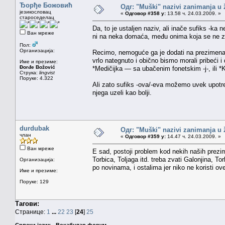
Ђорђе Божовић
Одг: "Muški" nazivi zanimanja u
језикословац
«
Одговор #358 у:
13.58 ч. 24.03.2009. »
староседелац
Da, to je ustaljen naziv, ali inače sufiks -
Ван мреже
ni na neka domaća, među onima koja se ne za
Пол:
Организација:
Recimo, nemoguće ga je dodati na prezimena H
vrlo nategnuto i obično bismo morali pribeć
Име и презиме:
Đorđe Božović
*Medičijka — sa ubačenim fonetskim -j-, ili *K
Струка:
lingvist
Поруке: 4.322
Ali zato sufiks -ova/-eva možemo uvek upotr
njega uzeli kao bolji.
durdubak
Одг: "Muški" nazivi zanimanja u
члан
«
Одговор #359 у:
14.47 ч. 24.03.2009. »
Ван мреже
E sad, postoji problem kod nekih naših prezi
Torbica, Toljaga itd. treba zvati Galonjina, 
Организација:
po novinama, i ostalima jer niko ne koristi ov
Име и презиме:
Поруке: 129
Тагови:
Странице:
1
...
22
23
[
24
]
25