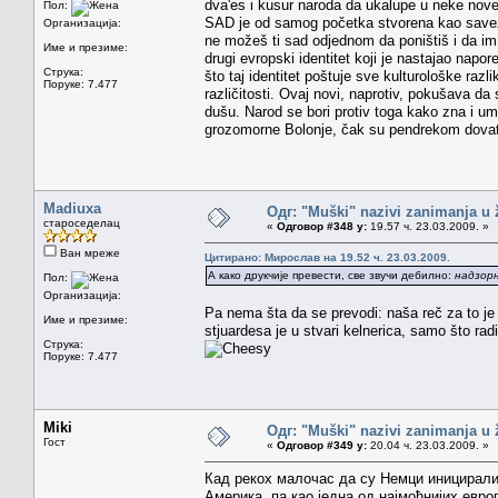
dva'es i kusur naroda da ukalupe u neke nove a
Пол:
SAD je od samog početka stvorena kao savez d
Организација:
ne možeš ti sad odjednom da poništiš i da im d
Име и презиме:
drugi evropski identitet koji je nastajao na
Струка:
što taj identitet poštuje sve kulturološke razl
Поруке: 7.477
različitosti. Ovaj novi, naprotiv, pokušava d
dušu. Narod se bori protiv toga kako zna i um
grozomorne Bolonje, čak su pendrekom dovatili 
Madiuxa
Одг: "Muški" nazivi zanimanja u
староседелац
«
Одговор #348 у:
19.57 ч. 23.03.2009. »
Ван мреже
Цитирано: Мирослав на 19.52 ч. 23.03.2009.
А како друкчије превести, све звучи дебилно:
надзорн
Пол:
Организација:
Pa nema šta da se prevodi: naša reč za to je s
Име и презиме:
stjuardesa je u stvari kelnerica, samo što ra
Струка:
Поруке: 7.477
Miki
Одг: "Muški" nazivi zanimanja u
Гост
«
Одговор #349 у:
20.04 ч. 23.03.2009. »
Кад рекох малочас да су Немци иницирали
Америка, па као једна од најмоћнијих евро