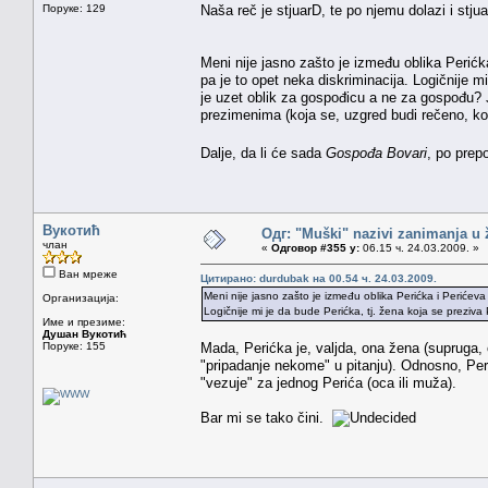
Поруке: 129
Naša reč je stjuarD, te po njemu dolazi i stju
Meni nije jasno zašto je između oblika Perićka
pa je to opet neka diskriminacija. Logičnije m
je uzet oblik za gospođicu a ne za gospođu? 
prezimenima (koja se, uzgred budi rečeno, ko
Dalje, da li će sada
Gospođa Bovari
, po prep
Вукотић
Одг: "Muški" nazivi zanimanja u
члан
«
Одговор #355 у:
06.15 ч. 24.03.2009. »
Ван мреже
Цитирано: durdubak на 00.54 ч. 24.03.2009.
Meni nije jasno zašto je između oblika Perićka i Perićeva 
Организација:
Logičnije mi je da bude Perićka, tj. žena koja se preziva
Име и презиме:
Душан Вукотић
Поруке: 155
Mada, Perićka je, valjda, ona žena (supruga, 
"pripadanje nekome" u pitanju). Odnosno, Per
"vezuje" za jednog Perića (oca ili muža).
Bar mi se tako čini.