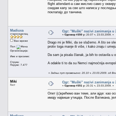
flight attendant-а сам мислио само у окви
скидам капу за све што написа у последњ
поклапају до танчина.
Madiuxa
Одг: "Muški" nazivi zanimanja u
староседелац
«
Одговор #350 у:
20.07 ч. 23.03.2009. »
Ван мреже
Drago mi je Miki, da se slažemo. A što se sle
protiv toga manje ili više, i kako znaju i umeju
Пол:
Организација:
Da sam ja pisala članak, ja bih to ostavila u 
Име и презиме:
Струка:
A odakle ti to da su Nemci najmoćnija evrops
Поруке: 7.477
«
Задњи пут промењено: 20.10 ч. 23.03.2009. од Brun
Miki
Одг: "Muški" nazivi zanimanja u
Гост
«
Одговор #351 у:
20.31 ч. 23.03.2009. »
Опет (с)крећемо ван теме, али ајде: као 
имају највише утицаја. После Ватикана, јел
Madiuxa