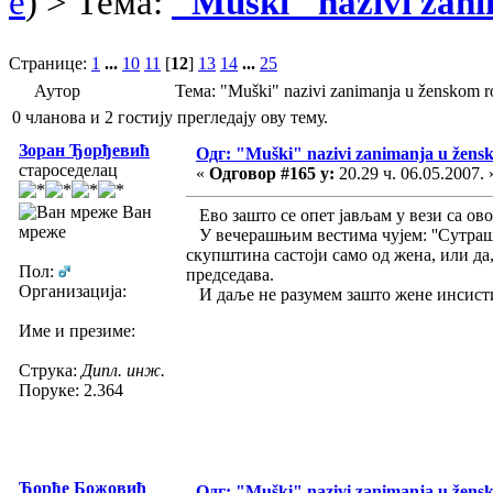
e
) > Тема:
"Muški" nazivi zan
Странице:
1
...
10
11
[
12
]
13
14
...
25
Аутор
Тема: "Muški" nazivi zanimanja u ženskom
0 чланова и 2 гостију прегледају ову тему.
Зоран Ђорђевић
Одг: "Muški" nazivi zanimanja u žens
староседелац
«
Одговор #165 у:
20.29 ч. 06.05.2007. 
Ван
Ево зашто се опет јављам у вези са ов
мреже
У вечерашњим вестима чујем: ''Сутрашњ
скупштина састоји само од жена, или да
Пол:
председава.
Организација:
И даље не разумем зашто жене инсистир
Име и презиме:
Струка:
Дипл. инж.
Поруке: 2.364
Ђорђе Божовић
Одг: "Muški" nazivi zanimanja u žens