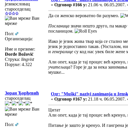
језикословац
«
Одговор #166 у:
21.06 ч. 06.05.2007. 
староседелац
Да си женско вероватно би разумео.
Ван
мреже
Посланица
значи нешто друго, па макар 
посланицом.
Пол:
Организација:
Иако је језик жива твар која се стално
језик је једноставно такав. (Уосталом, 
Име и презиме:
и
генералице
су код нас увек биле жене м
Đorđe Božović
Струка:
lingvist
Али опет, када је тај процес већ кренуо,
Поруке: 4.322
учитељица
? Горе је да за нека занимањ
мушке...
Зоран Ђорђевић
Одг: "Muški" nazivi zanimanja u žens
староседелац
«
Одговор #167 у:
21.18 ч. 06.05.2007. 
Ван
Цитат
мреже
Али опет, када је тај процес већ кренуо, 
Пол:
Питање је зашто је кренуо. И гангрена ј