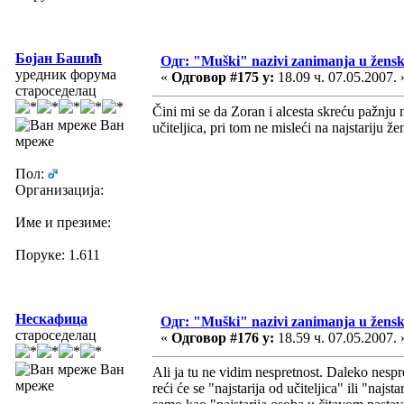
Бојан Башић
Одг: "Muški" nazivi zanimanja u žens
уредник форума
«
Одговор #175 у:
18.09 ч. 07.05.2007. 
староседелац
Čini mi se da Zoran i alcesta skreću pažnju n
Ван
učiteljica, pri tom ne misleći na najstariju 
мреже
Пол:
Организација:
Име и презиме:
Поруке: 1.611
Нескафица
Одг: "Muški" nazivi zanimanja u žens
староседелац
«
Одговор #176 у:
18.59 ч. 07.05.2007. 
Ван
Ali ja tu ne vidim nespretnost. Daleko nespret
мреже
reći će se "najstarija od učiteljica" ili "na