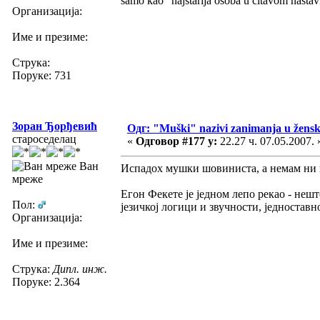
samo kao "najstarija osoba u čitavom nastav
Организација:
Име и презиме:
Струка:
Поруке: 731
Зоран Ђорђевић
Одг: "Muški" nazivi zanimanja u žens
староседелац
«
Одговор #177 у:
22.27 ч. 07.05.2007. 
Ван
Испадох мушки шовиниста, а немам ни н
мреже
Егон Фекете је једном лепо рекао - нешто
Пол:
језичкој логици и звучности, једноставн
Организација:
Име и презиме:
Струка:
Дипл. инж.
Поруке: 2.364