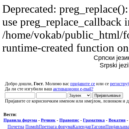
Deprecated: preg_replace():
use preg_replace_callback i
/home/vokab/public_html/f
runtime-created function on
Српски јези
Srpski jez
Добро дошли,
Гост
. Молимо вас
пријавите се
или се
региструј
Да ли сте изгубили ваш
активациони e-mail?
Пријавите се корисничким именом или имејлом, лозинком и 
Вести
:
Правила форума
-
Речник
-
Правопис
-
Граматика
-
Вокатив
Почетна
Помоћ
Претрага форума
Календар
Тагови
Пријављив