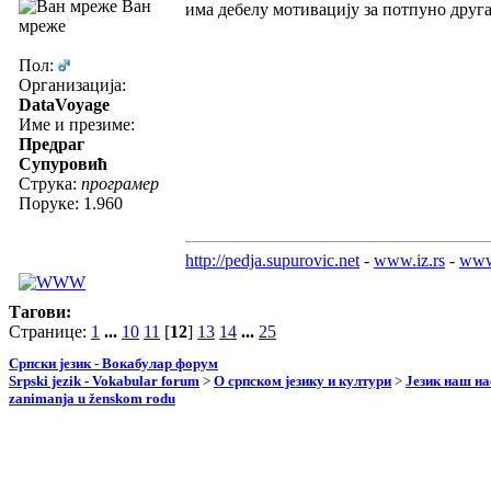
Ван
има дебелу мотивацију за потпуно друга
мреже
Пол:
Организација:
DataVoyage
Име и презиме:
Предраг
Супуровић
Струка:
програмер
Поруке: 1.960
http://pedja.supurovic.net
-
www.iz.rs
-
www
Тагови:
Странице:
1
...
10
11
[
12
]
13
14
...
25
Српски језик - Вокабулар форум
Srpski jezik - Vokabular forum
>
О српском језику и култури
>
Језик наш н
zanimanja u ženskom rodu