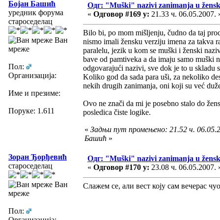
Бојан Башић
Одг: "Muški" nazivi zanimanja u žens
уредник форума
«
Одговор #169 у:
21.33 ч. 06.05.2007. 
староседелац
Bilo bi, po mom mišljenju, čudno da taj pro
Ван
nismo imali žensku verziju imena za takva ra
мреже
paralelu, jezik u kom se muški i ženski naziv
bave od pamtiveka a da imaju samo muški n
Пол:
odgovarajući nazivi, sve dok je to u skladu 
Организација:
Koliko god da sada para uši, za nekoliko de
nekih drugih zanimanja, oni koji su već duž
Име и презиме:
Ovo ne znači da mi je posebno stalo do žensk
Поруке: 1.611
posledica čiste logike.
«
Задњи пут промењено: 21.52 ч. 06.05.2
Башић
»
Зоран Ђорђевић
Одг: "Muški" nazivi zanimanja u žens
староседелац
«
Одговор #170 у:
23.08 ч. 06.05.2007. 
Ван
Слажем се, али вест коју сам вечерас чуо
мреже
Пол:
Организација: