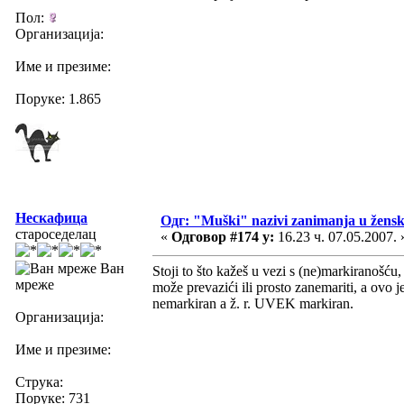
Пол:
Организација:
Име и презиме:
Поруке: 1.865
Нескафица
Одг: "Muški" nazivi zanimanja u žens
староседелац
«
Одговор #174 у:
16.23 ч. 07.05.2007. 
Ван
Stoji to što kažeš u vezi s (ne)markiranošću, 
мреже
može prevazići ili prosto zanemariti, a ovo j
nemarkiran a ž. r. UVEK markiran.
Организација:
Име и презиме:
Струка:
Поруке: 731