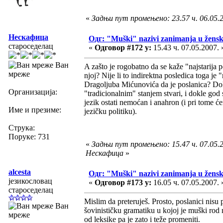
«
Задњи пут промењено: 23.57 ч. 06.05.20
Нескафица
Одг: "Muški" nazivi zanimanja u žens
староседелац
«
Одговор #172 у:
15.43 ч. 07.05.2007. 
Ван
A zašto je rogobatno da se kaže "najstarija 
мреже
njoj? Nije li to indirektna posledica toga je
Dragoljuba Mićunovića da je poslanica? Do
Организација:
"tradicionalnim" stanjem stvari, i dokle go
jezik ostati nemoćan i anahron (i pri tome ć
Име и презиме:
jezičku politiku).
Струка:
Поруке: 731
«
Задњи пут промењено: 15.47 ч. 07.05.2
Нескафица
»
alcesta
Одг: "Muški" nazivi zanimanja u žens
језикословац
«
Одговор #173 у:
16.05 ч. 07.05.2007. 
староседелац
Mislim da preteruješ. Prosto, poslanici nisu
Ван
šovinističku gramatiku u kojoj je muški rod
мреже
od leksike pa je zato i teže promeniti.