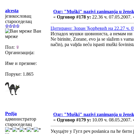
alcesta
Одг: "Muški" nazivi zanimanja u žens
језикословац
«
Одговор #178 у:
22.36 ч. 07.05.2007. 
староседелац
Цитирано: Зоран Ђорђевић на 22.27 ч. 0
Ван
Испадох мушки шовиниста, а немам ни н
мреже
Ne birinite, Zorane, evo ja se slažem s vam
način), pa valjda neću ispasti muški šovinis
Пол:
Организација:
Име и презиме:
Поруке: 1.865
Pedja
Одг: "Muški" nazivi zanimanja u žens
администратор
«
Одговор #179 у:
10.09 ч. 08.05.2007. 
староседелац
Укуцајте у Гугл реч poslanica па ће бити