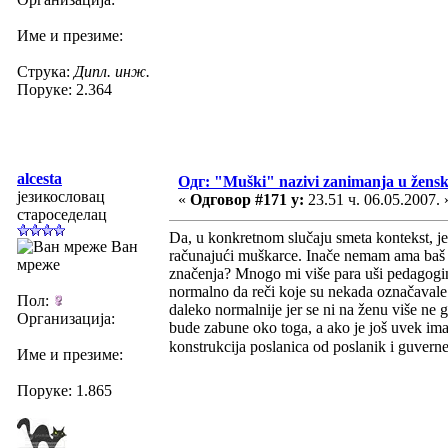
Име и презиме:
Струка:
Дипл. инж.
Поруке: 2.364
alcesta
Одг: "Muški" nazivi zanimanja u žens
језикословац
«
Одговор #171 у:
23.51 ч. 06.05.2007. 
староседелац
Da, u konkretnom slučaju smeta kontekst, j
Ван
računajući muškarce. Inače nemam ama baš ni
мреже
značenja? Mnogo mi više para uši pedagoginj
normalno da reči koje su nekada označavale 
Пол:
daleko normalnije jer se ni na ženu više ne 
Организација:
bude zabune oko toga, a ako je još uvek ima
konstrukcija poslanica od poslanik i guverne
Име и презиме:
Поруке: 1.865