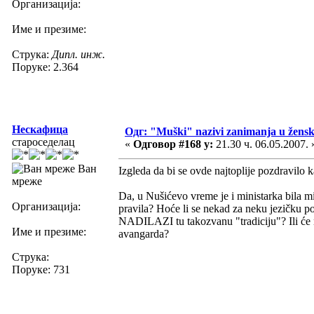
Организација:
Име и презиме:
Струка:
Дипл. инж.
Поруке: 2.364
Нескафица
Одг: "Muški" nazivi zanimanja u žens
староседелац
«
Одговор #168 у:
21.30 ч. 06.05.2007. 
Ван
Izgleda da bi se ovde najtoplije pozdravilo k
мреже
Da, u Nušićevo vreme je i ministarka bila m
Организација:
pravila? Hoće li se nekad za neku jezičk
NADILAZI tu takozvanu "tradiciju"? Ili će n
Име и презиме:
avangarda?
Струка:
Поруке: 731