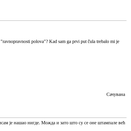
o "ravnopravnosti polova"? Kad sam ga prvi put čula trebalo mi je
Сачувана
сам је нашао нигде. Можда и зато што су се оне штампале већ