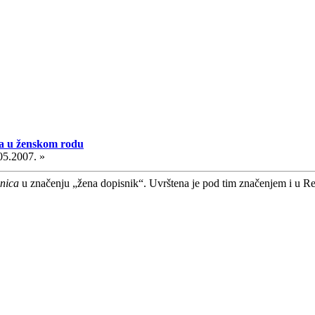
a u ženskom rodu
05.2007. »
nica
u značenju „žena dopisnik“. Uvrštena je pod tim značenjem i u Rečn
.