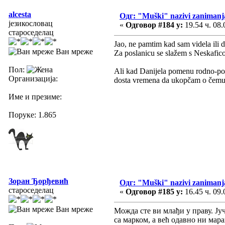
alcesta
Одг: "Muški" nazivi zanimanj
језикословац
«
Одговор #184 у:
19.54 ч. 08.
староседелац
Jao, ne pamtim kad sam videla ili 
Ван мреже
Za poslanicu se slažem s Neskafi
Пол:
Ali kad Danijela pomenu rodno-poln
Организација:
dosta vremena da ukopčam o čemu 
Име и презиме:
Поруке: 1.865
Зоран Ђорђевић
Одг: "Muški" nazivi zanimanj
староседелац
«
Одговор #185 у:
16.45 ч. 09.
Ван мреже
Можда сте ви млађи у праву. Ју
са марком, а већ одавно ни мар