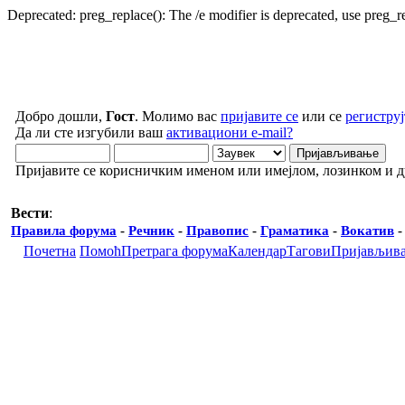
Deprecated: preg_replace(): The /e modifier is deprecated, use preg_
Добро дошли,
Гост
. Молимо вас
пријавите се
или се
региструј
Да ли сте изгубили ваш
активациони e-mail?
Пријавите се корисничким именом или имејлом, лозинком и 
Вести
:
Правила форума
-
Речник
-
Правопис
-
Граматика
-
Вокатив
Почетна
Помоћ
Претрага форума
Календар
Тагови
Пријављив