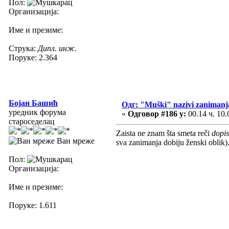
Пол:
Организација:
Име и презиме:
Струка:
Дипл. инж.
Поруке: 2.364
Бојан Башић
Одг: "Muški" nazivi zanimanj
уредник форума
«
Одговор #186 у:
00.14 ч. 10.
староседелац
Zaista ne znam šta smeta reči
dopis
Ван мреже
sva zanimanja dobiju ženski oblik)
Пол:
Организација:
Име и презиме:
Поруке: 1.611