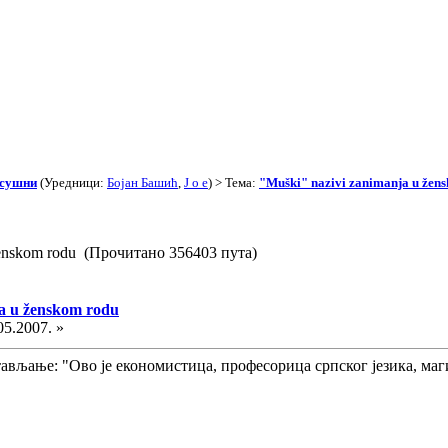
асушни
(Уредници:
Бојан Башић
,
J o e
) > Тема:
"Muški" nazivi zanimanja u žen
 ženskom rodu (Прочитано 356403 пута)
a u ženskom rodu
05.2007. »
ављање: "Ово је економистица, професорица српског језика, ма