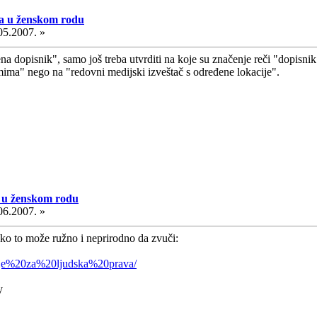
a u ženskom rodu
05.2007. »
 dopisnik", samo još treba utvrditi na koje su značenje reči "dopisnik"
ima" nego na "redovni medijski izveštač s određene lokacije".
 u ženskom rodu
06.2007. »
ko to može ružno i neprirodno da zvuči:
kinje%20za%20ljudska%20prava/