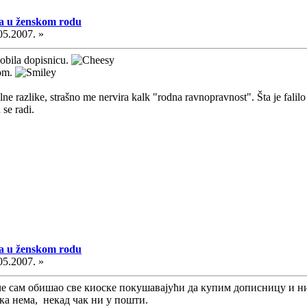
a u ženskom rodu
05.2007. »
dobila dopisnicu.
com.
e razlike, strašno me nervira kalk "rodna ravnopravnost". Šta je falil
se radi.
a u ženskom rodu
05.2007. »
че сам обишао све киоске покушавајући да купим дописницу и ни
ака нема, некад чак ни у пошти.