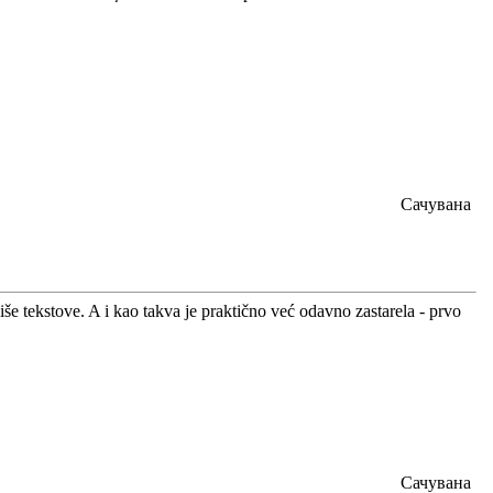
Сачувана
iše tekstove. A i kao takva je praktično već odavno zastarela - prvo
Сачувана