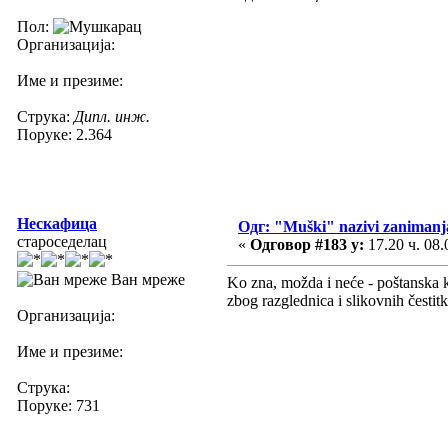
Пол:
Организација:
Име и презиме:
Струка:
Дипл. инж.
Поруке: 2.364
Нескафица
Одг: "Muški" nazivi zanimanj
староседелац
«
Одговор #183 у:
17.20 ч. 08.
Ван мреже
Ko zna, možda i neće - poštanska ka
zbog razglednica i slikovnih čestit
Организација:
Име и презиме:
Струка:
Поруке: 731