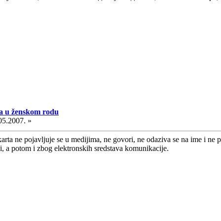
a u ženskom rodu
05.2007. »
rta ne pojavljuje se u medijima, ne govori, ne odaziva se na ime i ne p
ki, a potom i zbog elektronskih sredstava komunikacije.