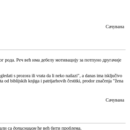
Сачувана
ког рода. Реч већ има дебелу мотивацију за потпуно другачије
dati s prozora ili vrata da li neko nailazi", a danas ima isključivo
ta od biblijskih knjiga i patrijarhovih čestitki, prodor značenja "žena
Сачувана
 али са
дописницом
ће већ бити проблема.