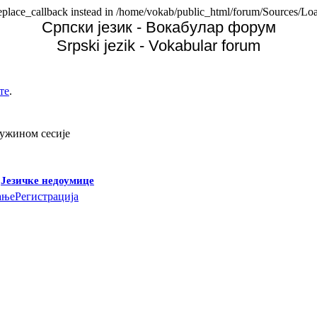
replace_callback instead in /home/vokab/public_html/forum/Sources/Loa
Српски језик - Вокабулар форум
Srpski jezik - Vokabular forum
те
.
дужином сесије
-
Језичке недоумице
ање
Регистрација