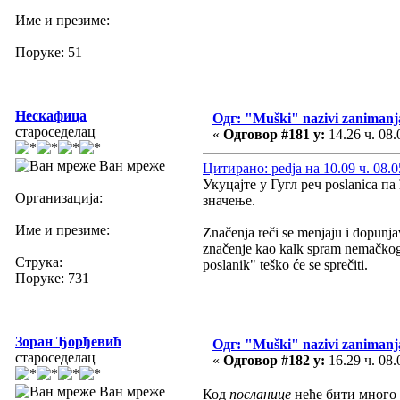
Име и презиме:
Поруке: 51
Нескафица
Одг: "Muški" nazivi zanimanj
староседелац
«
Одговор #181 у:
14.26 ч. 08.
Ван мреже
Цитирано: pedja на 10.09 ч. 08.0
Укуцајте у Гугл реч poslanica п
Организација:
значење.
Име и презиме:
Značenja reči se menjaju i dopunjav
značenje kao kalk spram nemačko
Струка:
poslanik" teško će se sprečiti.
Поруке: 731
Зоран Ђорђевић
Одг: "Muški" nazivi zanimanj
староседелац
«
Одговор #182 у:
16.29 ч. 08.
Ван мреже
Код
посланице
неће бити много