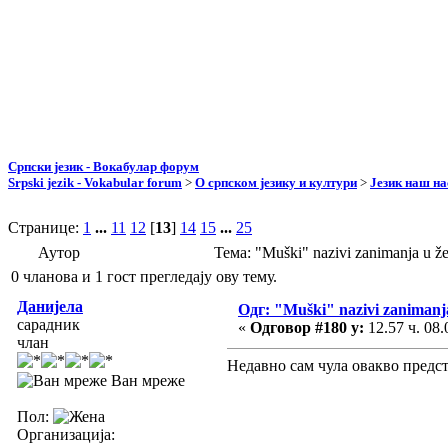
Српски језик - Вокабулар форум
Srpski jezik - Vokabular forum
>
О српском језику и култури
>
Језик наш н
Странице:
1
...
11
12
[
13
]
14
15
...
25
Аутор
Тема: "Muški" nazivi zanimanja u
0 чланова и 1 гост прегледају ову тему.
Данијела
Одг: "Muški" nazivi zanimanj
сарадник
«
Одговор #180 у:
12.57 ч. 08.
члан
Недавно сам чула овакво предст
Ван мреже
Пол:
Организација: