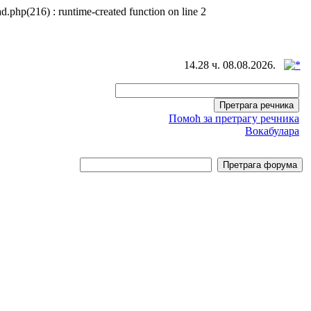
d.php(216) : runtime-created function on line 2
14.28 ч. 08.08.2026.
Помоћ за претрагу речника
Вокабулара