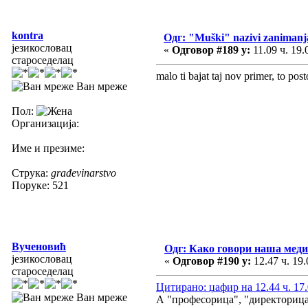
kontra
Одг: "Muški" nazivi zanimanj
језикословац
«
Одговор #189 у:
11.09 ч. 19.
староседелац
malo ti bajat taj nov primer, to pos
Ван мреже
Пол:
Организација:
Име и презиме:
Струка:
građevinarstvo
Поруке: 521
Вученовић
Одг: Како говори наша меди
језикословац
«
Одговор #190 у:
12.47 ч. 19.
староседелац
Цитирано: џафир на 12.44 ч. 17.
Ван мреже
А "професорица", "директорица"