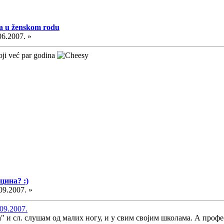
a u ženskom rodu
06.2007. »
toji već par godina
цина? :)
09.2007. »
09.2007.
 и сл. слушам од малих ногу, и у свим својим школама. А профес