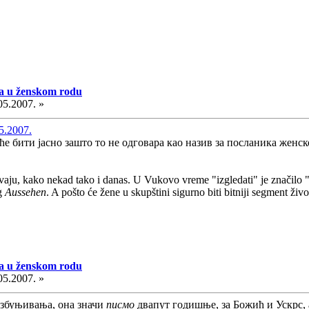
a u ženskom rodu
05.2007. »
5.2007.
а ће бити јасно зашто то не одговара као назив за посланика женс
aju, kako nekad tako i danas. U Vukovo vreme "izgledati" je značilo "gle
g
Aussehen
. A pošto će žene u skupštini sigurno biti bitniji segment živo
a u ženskom rodu
05.2007. »
 збуњивања, она значи
писмо
двапут годишње, за Божић и Ускрс,