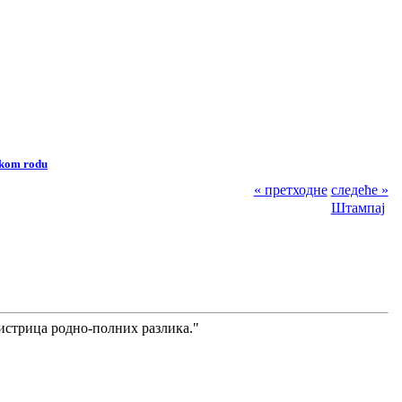
skom rodu
« претходне
следеће »
Штампај
гистрица родно-полних разлика."