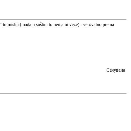
 tu mislili (mada u suštini to nema ni veze) - verovatno pre na
Сачувана