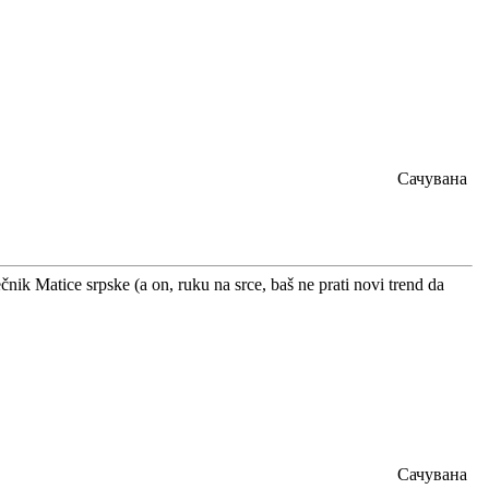
Сачувана
ik Matice srpske (a on, ruku na srce, baš ne prati novi trend da
Сачувана