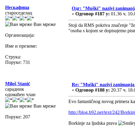
Нескафица
Одг: "Muški" nazivi zanimanj
староседелац
«
Одговор #187 у:
01.36 ч. 10.
Ван мреже
Stoji da RMS pokriva značenje "žena
"osoba s kojom se dopisujemo pism
Организација:
Име и презиме:
Струка:
Поруке: 731
Miloš Stanić
Re: "Muški" nazivi zanimanja
сарадник
«
Одговор #188 у:
20.37 ч. 18.
одомаћен члан
Evo fantastičnog novog primera ka
Ван мреже
http://blog.b92.net/text/242/Bor
Поруке: 207
Borkinje za ljudska prava