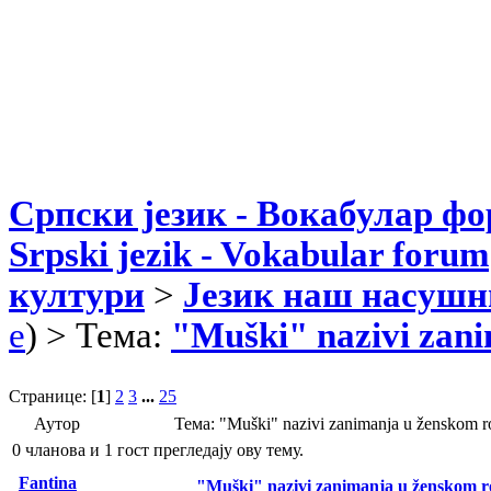
Српски језик - Вокабулар ф
Srpski jezik - Vokabular forum
култури
>
Језик наш насушн
e
) > Тема:
"Muški" nazivi zan
Странице: [
1
]
2
3
...
25
Аутор
Тема: "Muški" nazivi zanimanja u ženskom
0 чланова и 1 гост прегледају ову тему.
Fantina
"Muški" nazivi zanimanja u ženskom 