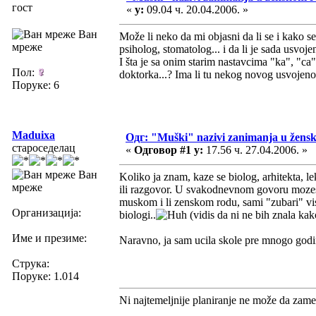
гост
«
у:
09.04 ч. 20.04.2006. »
Ван
Može li neko da mi objasni da li se i kako se
мреже
psiholog, stomatolog... i da li je sada usvo
I šta je sa onim starim nastavcima "ka", "ca"
Пол:
doktorka...? Ima li tu nekog novog usvoje
Поруке: 6
Maduixa
Одг: "Muški" nazivi zanimanja u žens
староседелац
«
Одговор #1 у:
17.56 ч. 27.04.2006. »
Ван
Koliko ja znam, kaze se biolog, arhitekta, le
мреже
ili razgovor. U svakodnevnom govoru mozes da
muskom i li zenskom rodu, sami "zubari" vise
Организација:
biologi..
(vidis da ni ne bih znala k
Име и презиме:
Naravno, ja sam ucila skole pre mnogo godin
Струка:
Поруке: 1.014
Ni najtemeljnije planiranje ne može da zame