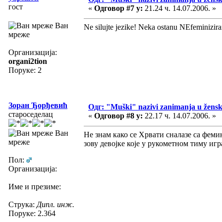
гост
«
Одговор #7 у:
21.24 ч. 14.07.2006. »
Ван
Ne silujte jezike! Neka ostanu NEfeminizi
мреже
Организација:
organi2tion
Поруке: 2
Зоран Ђорђевић
Одг: "Muški" nazivi zanimanja u žens
староседелац
«
Одговор #8 у:
22.17 ч. 14.07.2006. »
Ван
Не знам како се Хрвати сналазе са феми
мреже
зову девојке које у рукометном тиму игра
Пол:
Организација:
Име и презиме:
Струка:
Дипл. инж.
Поруке: 2.364