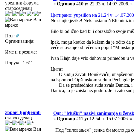
уредник форума
«
Одговор #10 у:
22.33 ч. 14.07.2006. »
староседелац
Цитирано: yupsillon на 21.24 ч. 14.07.200
Ван
Ne silujte jezike! Neka ostanu NEfeminizi
мреже
Bilo bi odlično kad bi i obrazložio svoje mišl
Пол:
Организација:
Ipak, mogu kratko da kažem da je očito da p
veće silovanje od rečenica poput "Ministar je
Име и презиме:
Ivan Klajn daje vrlo duhovitu primedbu u v
Поруке: 1.611
Цитат
O sudiji Životi Đoinčeviću, uhapšenom u o
na ispomoći Opštinskom sudu u Peći, gde je
Da se predsednica suda zvala Danica, i da
Danica, to je zaista nezgodno. Je li zato su
Зоран Ђорђевић
Одг: "Muški" nazivi zanimanja u žens
староседелац
«
Одговор #11 у:
12.54 ч. 15.07.2006. »
Ван
Под ''силовањем'' језика би могло да 