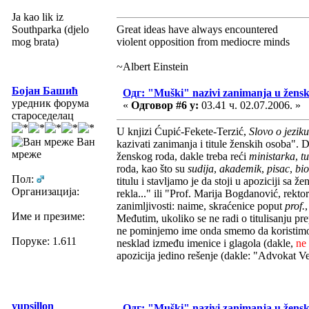
Ja kao lik iz
Southparka (djelo
Great ideas have always encountered
mog brata)
violent opposition from mediocre minds
~Albert Einstein
Бојан Башић
Одг: "Muški" nazivi zanimanja u žens
уредник форума
«
Одговор #6 у:
03.41 ч. 02.07.2006. »
староседелац
U knjizi Ćupić-Fekete-Terzić,
Slovo o jeziku
Ван
kazivati zanimanja i titule ženskih osoba". 
мреже
ženskog roda, dakle treba reći
ministarka
,
tu
roda, kao što su
sudija
,
akademik
,
pisac
,
bio
Пол:
titulu i stavljamo je da stoji u apoziciji s
Организација:
rekla..." ili "Prof. Marija Bogdanović, rekto
zanimljivosti: naime, skraćenice poput
prof.
Име и презиме:
Međutim, ukoliko se ne radi o titulisanju pr
ne pominjemo ime onda smemo da koristi
Поруке: 1.611
nesklad između imenice i glagola (dakle,
ne
apozicija jedino rešenje (dakle: "Advokat Ver
yupsillon
Одг: "Muški" nazivi zanimanja u žens