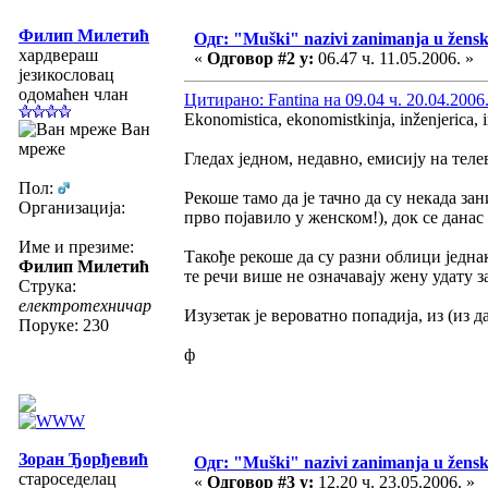
Филип Милетић
Одг: "Muški" nazivi zanimanja u žens
хардвераш
«
Одговор #2 у:
06.47 ч. 11.05.2006. »
језикословац
одомаћен члан
Цитирано: Fantina на 09.04 ч. 20.04.2006
Ekonomistica, ekonomistkinja, inženjerica, 
Ван
мреже
Гледах једном, недавно, емисију на теле
Пол:
Рекоше тамо да је тачно да су некада за
Организација:
прво појавило у женском!), док се данас
Име и презиме:
Такође рекоше да су разни облици једна
Филип Милетић
те речи више не означавају жену удату з
Струка:
електротехничар
Изузетак је вероватно попадија, из (из
Поруке: 230
ф
Зоран Ђорђевић
Одг: "Muški" nazivi zanimanja u žens
староседелац
«
Одговор #3 у:
12.20 ч. 23.05.2006. »