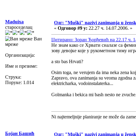
Maduixa
Одг: "Muški" nazivi zanimanja u žens
староседелац
«
Одговор #9 у:
22.27 ч. 14.07.2006. »
Ван
Цитирано: Зоран Ђорђевић на 22.17 ч. 1
мреже
Не знам како се Хрвати сналазе са феми
зову девојке које у рукометном тиму игра
Организација:
a sto bas Hrvati?
Име и презиме:
Osim toga, ne verujem da ima neka zena koja s
Струка:
Zapravo, ova zanimanja su veoma zgodna za "
Поруке: 1.014
elektricharka, vodoinstalaterka...
Golmanka i bekica mi bash nesto ne zvuche
Ni najtemeljnije planiranje ne može da zame
Бојан Башић
Одг: "Muški" nazivi zanimanja u žens