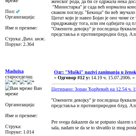
мреже
женског рода, да би се одржала нека досл
''Министарка'' је сада већ нормална ко
Пол:
сваком погледу. ''Бекица'' би већ звучало
Организација:
Цитат који је навео Бојан је оно чиме с
придржавају тога, или им одбијати од пл
Име и презиме:
''Оженити девојку'' је последица буква
представља и противприродни блуд. Али,
Струка:
Дипл. инж.
Поруке: 2.364
Maduixa
Одг: "Muški" nazivi zanimanja u žens
староседелац
«
Одговор #12 у:
14.19 ч. 15.07.2006. »
Ван
Цитирано: Зоран Ђорђевић на 12.54 ч. 1
мреже
''Оженити девојку'' је последица буква
Организација:
представља и противприродни блуд. Али,
Име и презиме:
Pre svega dakazem da se potpuno slazem s to
Струка:
sala, nadam se da se to shvatilo iz mog posta
Поруке: 1.014