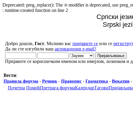
Deprecated: preg_replace(): The /e modifier is deprecated, use preg
: runtime-created function on line 2
Српски јези
Srpski jez
Добро дошли,
Гост
. Молимо вас
пријавите се
или се
региструј
Да ли сте изгубили ваш
активациони e-mail?
Пријавите се корисничким именом или имејлом, лозинком и 
Вести
:
Правила форума
-
Речник
-
Правопис
-
Граматика
-
Вокатив
Почетна
Помоћ
Претрага форума
Календар
Тагови
Пријављив