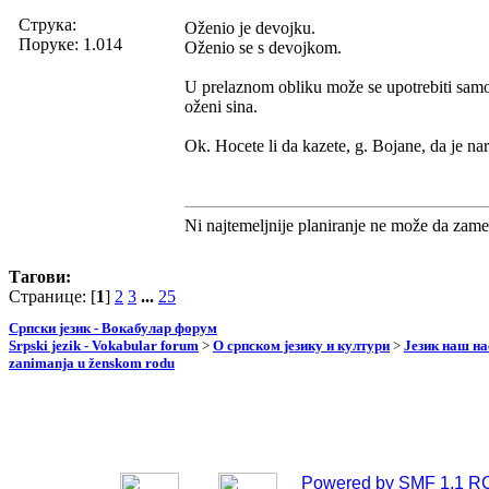
Струка:
Oženio je devojku.
Поруке: 1.014
Oženio se s devojkom.
U prelaznom obliku može se upotrebiti sam
oženi sina.
Ok. Hocete li da kazete, g. Bojane, da je n
Ni najtemeljnije planiranje ne može da zame
Тагови:
Странице: [
1
]
2
3
...
25
Српски језик - Вокабулар форум
Srpski jezik - Vokabular forum
>
О српском језику и култури
>
Језик наш н
zanimanja u ženskom rodu
Powered by SMF 1.1 R