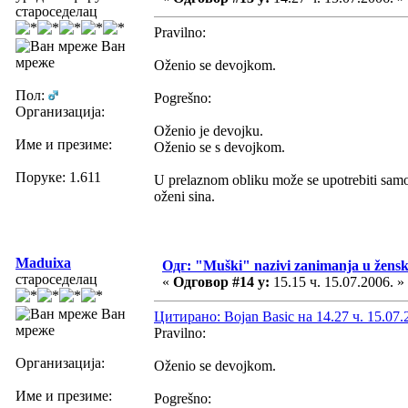
староседелац
Pravilno:
Ван
мреже
Oženio se devojkom.
Пол:
Pogrešno:
Организација:
Oženio je devojku.
Име и презиме:
Oženio se s devojkom.
Поруке: 1.611
U prelaznom obliku može se upotrebiti sam
oženi sina.
Maduixa
Одг: "Muški" nazivi zanimanja u žens
староседелац
«
Одговор #14 у:
15.15 ч. 15.07.2006. »
Ван
Цитирано: Bojan Basic на 14.27 ч. 15.07.
мреже
Pravilno:
Организација:
Oženio se devojkom.
Име и презиме:
Pogrešno: