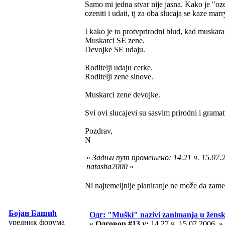
Samo mi jedna stvar nije jasna. Kako je "oz
ozeniti i udati, tj za oba slucaja se kaze marr
I kako je to protvprirodni blud, kad muskar
Muskarci SE zene.
Devojke SE udaju.
Roditelji udaju cerke.
Roditelji zene sinove.
Muskarci zene devojke.
Svi ovi slucajevi su sasvim prirodni i gramat
Pozdrav,
N
«
Задњи пут промењено: 14.21 ч. 15.07.2
natasha2000
»
Ni najtemeljnije planiranje ne može da zame
Бојан Башић
Одг: "Muški" nazivi zanimanja u žens
уредник форума
«
Одговор #13 у:
14.27 ч. 15.07.2006. »