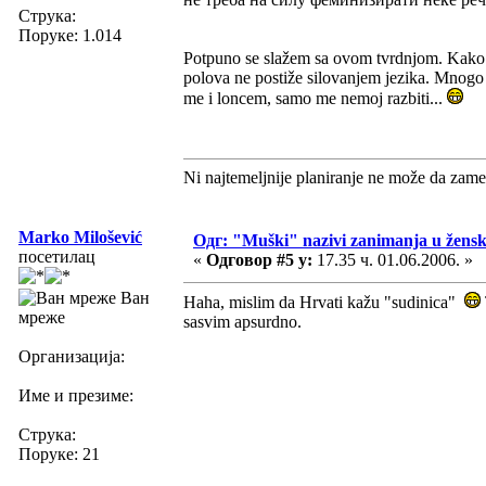
Струка:
Поруке: 1.014
Potpuno se slažem sa ovom tvrdnjom. Kako ć
polova ne postiže silovanjem jezika. Mnogo 
me i loncem, samo me nemoj razbiti...
Ni najtemeljnije planiranje ne može da zame
Marko Milošević
Одг: "Muški" nazivi zanimanja u žens
посетилац
«
Одговор #5 у:
17.35 ч. 01.06.2006. »
Ван
Haha, mislim da Hrvati kažu "sudinica"
мреже
sasvim apsurdno.
Организација:
Име и презиме:
Струка:
Поруке: 21