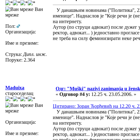
Ван
У данашњим новинама (''Политика'', 23.
мреже
именице''. Наднаслов је ''Које речи је (
на интернету.
Пол:
Аутор (по струци адвокат) после дужег 
Организација:
ректор, адвокат... ) једноставно проглас
не треба на силу феминизирати неке реч
Име и презиме:
Струка:
Дипл. инж.
Поруке: 2.364
Maduixa
Одг: "Muški" nazivi zanimanja u žens
староседелац
«
Одговор #4 у:
12.25 ч. 23.05.2006. »
Ван
Цитирано: Зоран Ђорђевић на 12.20 ч. 2
мреже
У данашњим новинама (''Политика'', 23.
именице''. Наднаслов је ''Које речи је (
Организација:
на интернету.
Аутор (по струци адвокат) после дужег 
Име и презиме:
ректор, адвокат... ) једноставно проглас
не треба на силу феминизирати неке реч