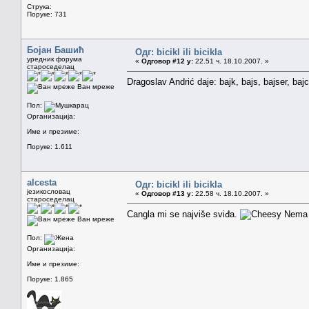
Струка:
Поруке: 731
Бојан Башић
Одг: bicikl ili bicikla
уредник форума
«
Одговор #12 у:
22.51 ч. 18.10.2007. »
староседелац
Dragoslav Andrić daje: bajk, bajs, bajser, bajc
Ван мреже
Пол:
Организација:
Име и презиме:
Поруке: 1.611
alcesta
Одг: bicikl ili bicikla
језикословац
«
Одговор #13 у:
22.58 ч. 18.10.2007. »
староседелац
Cangla mi se najviše sviđa.
Nema š
Ван мреже
Пол:
Организација:
Име и презиме:
Поруке: 1.865