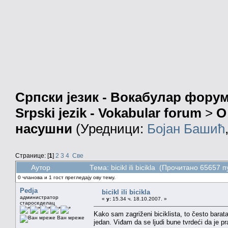
Српски језик - Вокабулар фору
Srpski jezik - Vokabular forum
>
О
насушни
(Уредници:
Бојан Башић
Странице: [
1
]
2
3
4
Све
Аутор
Тема: bicikl ili bicikla (Прочитано 65657 п
0 чланова и 1 гост прегледају ову тему.
Pedja
bicikl ili bicikla
администратор
«
у:
15.34 ч. 18.10.2007. »
староседелац
Kako sam zagriženi biciklista, to često barat
Ван мреже
jedan. Viđam da se ljudi bune tvrdeći da je p