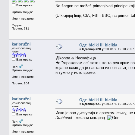
Ван мреже
Na žargon ne možeš primenjivati principe knji
Организација:
(U krajnjoj liniji, CIA, FBI i BBC, na primer, 
Име и презиме:
Струка:
Поруке: 731
karloružni
Одг: bicikl ili bicikla
језикословац
«
Одговор #20 у:
20.06 ч. 19.10.2007.
члан
@kontra & Нескафица
Ван мреже
Не "згражавам се" зато што та реч крши п
Пол:
која не само да је настала из незнања, нег
Организација:
и тужно у исто време.
Име и презиме:
Поруке: 164
karloružni
Одг: bicikl ili bicikla
језикословац
«
Одговор #21 у:
20.16 ч. 19.10.2007.
члан
Иако је ово дискусија о српском језику, не
Ван мреже
Drahtesel
- жичани магарац
Пол:
Организација:
Име и презиме: