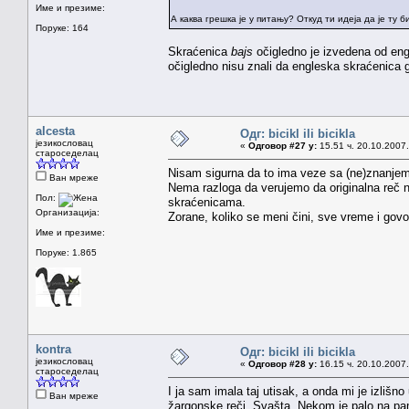
Име и презиме:
А каква грешка је у питању? Откуд ти идеја да је ту
Поруке: 164
Skraćenica
bajs
očigledno je izvedena od eng
očigledno nisu znali da engleska skraćenica 
alcesta
Одг: bicikl ili bicikla
језикословац
«
Одговор #27 у:
15.51 ч. 20.10.2007.
староседелац
Nisam sigurna da to ima veze sa (ne)znanjem.
Ван мреже
Nema razloga da verujemo da originalna reč n
Пол:
skraćenicama.
Организација:
Zorane, koliko se meni čini, sve vreme i gov
Име и презиме:
Поруке: 1.865
kontra
Одг: bicikl ili bicikla
језикословац
«
Одговор #28 у:
16.15 ч. 20.10.2007.
староседелац
I ja sam imala taj utisak, a onda mi je izlišn
Ван мреже
žargonske reči. Svašta. Nekom je palo na pame