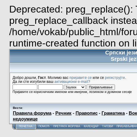
Deprecated: preg_replace(): 
preg_replace_callback instea
/home/vokab/public_html/for
runtime-created function on l
Српски јез
Srpski jez
Добро дошли,
Гост
. Молимо вас
пријавите се
или се
региструјте
.
Да ли сте изгубили ваш
активациони e-mail?
Пријавите се корисничким именом или имејлом, лозинком и дужином сесије
Вести
:
Правила форума
-
Речник
-
Правопис
-
Граматика
-
Вок
недоумице
ПОЧЕТНА
ПОМОЋ
ПРЕТРАГА ФОРУМА
КАЛЕНДАР
ТАГОВИ
ПРИЈАВЉИВА