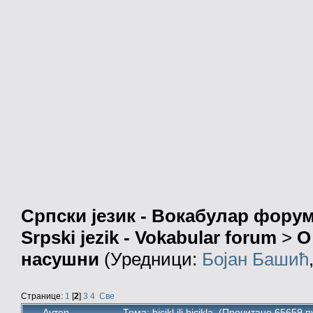
Српски језик - Вокабулар фору
Srpski jezik - Vokabular forum
>
О
насушни
(Уредници:
Бојан Башић
Странице:
1
[
2
]
3
4
Све
Аутор
Тема: bicikl ili bicikla (Прочитано 65659 п