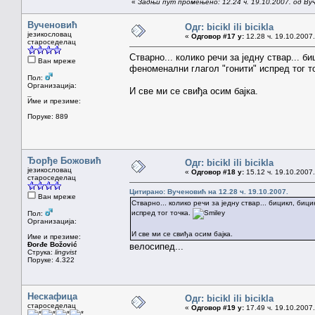
«
Задњи пут промењено: 12.24 ч. 19.10.2007. од Ву
Вученовић
Одг: bicikl ili bicikla
језикословац
«
Одговор #17 у:
12.28 ч. 19.10.2007.
староседелац
Стварно... колико речи за једну ствар... биц
Ван мреже
феноменални глагол "гонити" испред тог т
Пол:
Организација:
И све ми се свиђа осим бајка.
_
Име и презиме:
Поруке: 889
Ђорђе Божовић
Одг: bicikl ili bicikla
језикословац
«
Одговор #18 у:
15.12 ч. 19.10.2007.
староседелац
Цитирано: Вученовић на 12.28 ч. 19.10.2007.
Ван мреже
Стварно... колико речи за једну ствар... бицикл, бици
испред тог точка.
Пол:
Организација:
И све ми се свиђа осим бајка.
Име и презиме:
Đorđe Božović
велосипед...
Струка:
lingvist
Поруке: 4.322
Нескафица
Одг: bicikl ili bicikla
староседелац
«
Одговор #19 у:
17.49 ч. 19.10.2007.