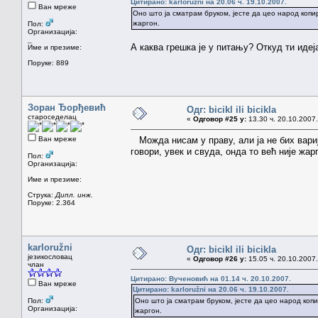
Цитирано: karloružni на 20.06 ч. 19.10.2007.
Ван мреже
Оно што ја сматрам бруком, јесте да цео народ копир
жаргон.
Пол:
Организација:
_
А каква грешка је у питању? Откуд ти идеј
Име и презиме:
Поруке: 889
Зоран Ђорђевић
Одг: bicikl ili bicikla
староседелац
«
Одговор #25 у:
13.30 ч. 20.10.2007.
Ван мреже
Можда нисам у праву, али ја не бих вари
говори, увек и свуда, онда то већ није жа
Пол:
Организација:
Име и презиме:
Струка:
Дипл. инж.
Поруке: 2.364
karloružni
Одг: bicikl ili bicikla
језикословац
«
Одговор #26 у:
15.05 ч. 20.10.2007.
члан
Цитирано: Вученовић на 01.14 ч. 20.10.2007.
Ван мреже
Цитирано: karloružni на 20.06 ч. 19.10.2007.
Пол:
Оно што ја сматрам бруком, јесте да цео народ копир
Организација:
жаргон.