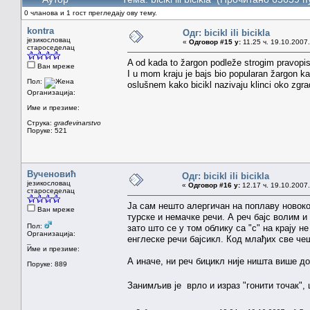
0 чланова и 1 гост прегледају ову тему.
kontra
Одг: bicikl ili bicikla
језикословац
«
Одговор #15 у:
11.25 ч. 19.10.2007.
староседелац
A od kada to žargon podleže strogim pravopis
Ван мреже
I u mom kraju je bajs bio popularan žargon k
Пол:
oslušnem kako bicikl nazivaju klinci oko zgra
Организација:
Име и презиме:
Струка:
građevinarstvo
Поруке: 521
Вученовић
Одг: bicikl ili bicikla
језикословац
«
Одговор #16 у:
12.17 ч. 19.10.2007.
староседелац
Ја сам нешто алергичан на поплаву новоко
Ван мреже
турске и немачке речи. А реч бајс волим и
Пол:
зато што се у том облику са "с" на крају
Организација:
енглеске речи бајсикл. Код млађих све чеш
_
Име и презиме:
А иначе, ни реч бицикл није ништа више до
Поруке: 889
Занимљив је врло и израз "гонити точак", 