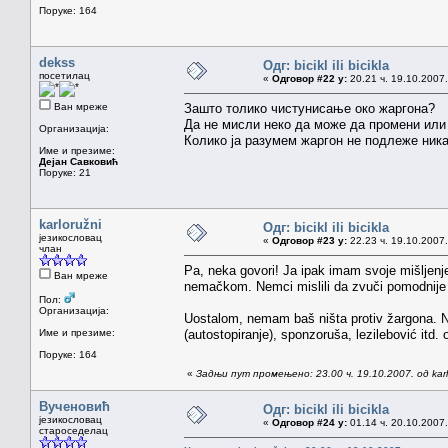
Поруке: 164
dekss
Одг: bicikl ili bicikla
посетилац
«
Одговор #22 у:
20.21 ч. 19.10.2007.
Ван мреже
Зашто толико чистунисање око жаргона?
Да не мисли неко да може да промени или
Организација:
Колико ја разумем жаргон не подлеже никак
Име и презиме:
Дејан Савковић
Поруке: 21
karloružni
Одг: bicikl ili bicikla
језикословац
«
Одговор #23 у:
22.23 ч. 19.10.2007.
члан
Pa, neka govori! Ja ipak imam svoje mišljenj
Ван мреже
nemačkom. Nemci mislili da zvuči pomodnij
Пол:
Организација:
Uostalom, nemam baš ništa protiv žargona. Na
Име и презиме:
(autostopiranje), sponzoruša, lezilebović itd. 
Поруке: 164
«
Задњи пут промењено: 23.00 ч. 19.10.2007. од karl
Вученовић
Одг: bicikl ili bicikla
језикословац
«
Одговор #24 у:
01.14 ч. 20.10.2007.
староседелац