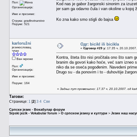
Пол:
Kod nas je gabor žargonski sinonim za izuze
Организација:
jer sam ga odavno čula i van okoline u kojoj 
Име и презиме:
Ko zna kako smo stigli do bajsa
Струка:
građevinarstvo
Поруке: 521
karloružni
Одг: bicikl ili bicikla
језикословац
«
Одговор #29 у:
17.35 ч. 20.10.2007.
члан
Kontra, šteta što nisi pročitala ono što sam g
Ван мреже
branim da govori kako hoće, već sam izneo sv
Пол:
niko da se oseća pogođenim. Navedeni primer
Организација:
Drugo su - da ponovim i to - duhovitije žargo
Име и презиме:
Поруке: 164
«
Задњи пут промењено: 17.37 ч. 20.10.2007. од karl
Тагови:
Странице:
1
[
2
]
3
4
Све
Српски језик - Вокабулар форум
Srpski jezik - Vokabular forum
>
О српском језику и култури
>
Језик наш нас