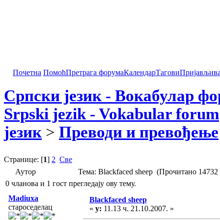
Почетна
Помоћ
Претрага форума
Календар
Тагови
Пријављив
Српски језик - Вокабулар ф
Srpski jezik - Vokabular forum
језик
>
Преводи и превођење
Странице: [
1
]
2
Све
Аутор
Тема: Blackfaced sheep (Прочитано 14732 
0 чланова и 1 гост прегледају ову тему.
Madiuxa
Blackfaced sheep
староседелац
«
у:
11.13 ч. 21.10.2007. »