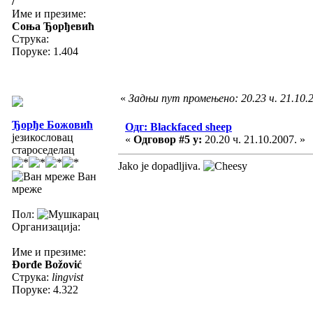
/
Име и презиме:
Соња Ђорђевић
Струка:
Поруке: 1.404
«
Задњи пут промењено: 20.23 ч. 21.10.
Ђорђе Божовић
Одг: Blackfaced sheep
језикословац
«
Одговор #5 у:
20.20 ч. 21.10.2007. »
староседелац
Jako je dopadljiva.
Ван
мреже
Пол:
Организација:
Име и презиме:
Đorđe Božović
Струка:
lingvist
Поруке: 4.322