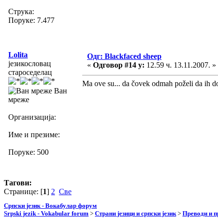
Струка:
Поруке: 7.477
Lolita
Одг: Blackfaced sheep
језикословац
«
Одговор #14 у:
12.59 ч. 13.11.2007. »
староседелац
Ma ove su... da čovek odmah poželi da ih d
Ван
мреже
Организација:
Име и презиме:
Поруке: 500
Тагови:
Странице: [
1
]
2
Све
Српски језик - Вокабулар форум
Srpski jezik - Vokabular forum
>
Страни језици и српски језик
>
Преводи и 