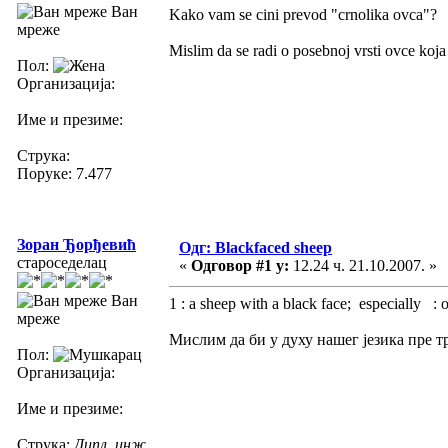
Ван
Kako vam se cini prevod "crnolika ovca"?
мреже
Mislim da se radi o posebnoj vrsti ovce koja
Пол:
Организација:
Име и презиме:
Струка:
Поруке: 7.477
Зоран Ђорђевић
Одг: Blackfaced sheep
староседелац
«
Одговор #1 у:
12.24 ч. 21.10.2007. »
Ван
1 : a sheep with a black face; especially :
мреже
Мислим да би у духу нашег језика пре тр
Пол:
Организација:
Име и презиме:
Струка:
Дипл. инж.