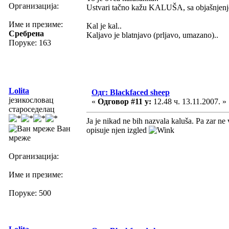
Организација:
Ustvari tačno kažu KALUŠA, sa objašnjenje
Име и презиме:
Kal je kal..
Сребрена
Kaljavo je blatnjavo (prljavo, umazano)..
Поруке: 163
Lolita
Одг: Blackfaced sheep
језикословац
«
Одговор #11 у:
12.48 ч. 13.11.2007. »
староседелац
Ja je nikad ne bih nazvala kaluša. Pa zar ne v
Ван
opisuje njen izgled
мреже
Организација:
Име и презиме:
Поруке: 500