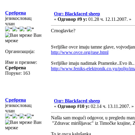
Сребрена
Одг: Blackfaced sheep
језикословац
«
Одговор #9 у:
01.28 ч. 12.11.2007. »
члан
Crnoglavke?
Ван
мреже
Svrljiške ovce imaju tamne glave, vojvodjan
Организација:
http://www.ovce.org/rase.html
Име и презиме:
Svrljiške imaju nadimak Pramenke..Evo ih..
Сребрена
http://www.feniks-elektronik.co.yu/poljo/im
Поруке: 163
Сребрена
Одг: Blackfaced sheep
језикословац
«
Одговор #10 у:
02.14 ч. 13.11.2007. »
члан
Našla sam mogući odgovor, u pregledu manj
Ван
"Zdravac mirišljavac" iz Timočke krajine, 
мреже
To je ovca kalušanka..