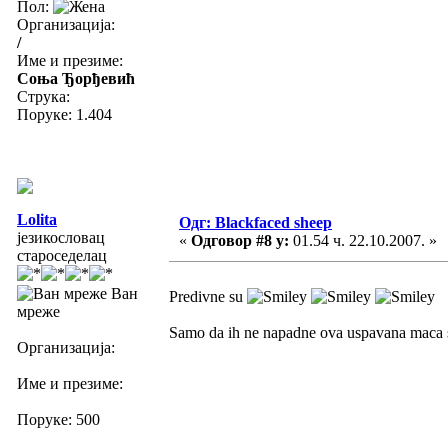
Пол:
Организација:
/
Име и презиме:
Соња Ђорђевић
Струка:
Поруке: 1.404
Lolita
Одг: Blackfaced sheep
језикословац
«
Одговор #8 у:
01.54 ч. 22.10.2007. »
староседелац
Ван
Predivne su
мреже
Samo da ih ne napadne ova uspavana maca 
Организација:
Име и презиме:
Поруке: 500