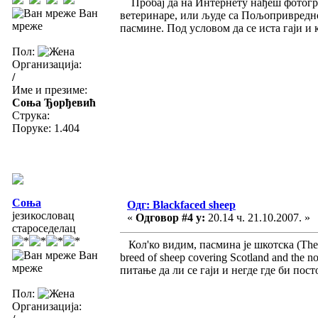
Пробај да на Интернету нађеш фотограф
Ван
ветеринаре, или људе са Пољопривредног
мреже
пасмине. Под условом да се иста гаји и 
Пол:
Организација:
/
Име и презиме:
Соња Ђорђевић
Струка:
Поруке: 1.404
Соња
Одг: Blackfaced sheep
језикословац
«
Одговор #4 у:
20.14 ч. 21.10.2007. »
староседелац
Кол'ко видим, пасмина је шкотска (The Bl
Ван
breed of sheep covering Scotland and the n
мреже
питање да ли се гаји и негде где би пос
Пол:
Организација: