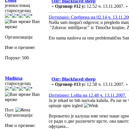
Lolita
Одг: Blackfaced sheep
језикословац
«
Одговор #12 у:
12.52 ч. 13.11.2007. »
староседелац
Цитирано: Сребрена на 02.14 ч. 13.11.20
Ван
Našla sam mogući odgovor, u pregledu manj
мреже
"Zdravac mirišljavac" iz Timočke krajine, 
Организација:
Eto nama naslova za onu problematičnu Sa
Име и презиме:
Поруке: 500
Madiuxa
Одг: Blackfaced sheep
староседелац
«
Одговор #13 у:
12.58 ч. 13.11.2007. »
Ван
Цитирано: Lolita на 12.48 ч. 13.11.2007.
мреже
Ja je nikad ne bih nazvala kaluša. Pa zar ne v
opisuje njen izgled
Пол:
Организација:
Вероватно је калуша име неке наше црно
се ради о две различите врсте, ова шкотс
Име и презиме:
офуцана...