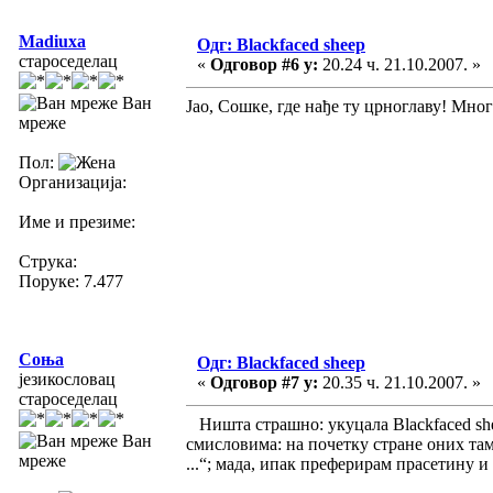
Madiuxa
Одг: Blackfaced sheep
староседелац
«
Одговор #6 у:
20.24 ч. 21.10.2007. »
Ван
Јао, Сошке, где нађе ту црноглаву! Много
мреже
Пол:
Организација:
Име и презиме:
Струка:
Поруке: 7.477
Соња
Одг: Blackfaced sheep
језикословац
«
Одговор #7 у:
20.35 ч. 21.10.2007. »
староседелац
Ништа страшно: укуцала Blackfaced she
Ван
смисловима: на почетку стране оних там
мреже
...“; мада, ипак преферирам прасетину 