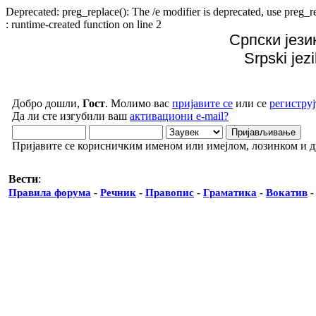
Deprecated: preg_replace(): The /e modifier is deprecated, use preg
: runtime-created function on line 2
Српски јези
Srpski jez
Добро дошли,
Гост
. Молимо вас
пријавите се
или се
региструј
Да ли сте изгубили ваш
активациони e-mail?
Пријавите се корисничким именом или имејлом, лозинком и 
Вести
:
Правила форума
-
Речник
-
Правопис
-
Граматика
-
Вокатив