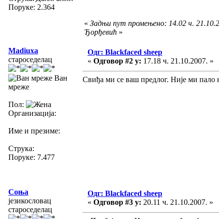
Поруке: 2.364
«
Задњи пут промењено: 14.02 ч. 21.10.
Ђорђевић
»
Madiuxa
Одг: Blackfaced sheep
староседелац
«
Одговор #2 у:
17.18 ч. 21.10.2007. »
Ван
Свиђа ми се ваш предлог. Није ми пало н
мреже
Пол:
Организација:
Име и презиме:
Струка:
Поруке: 7.477
Соња
Одг: Blackfaced sheep
језикословац
«
Одговор #3 у:
20.11 ч. 21.10.2007. »
староседелац