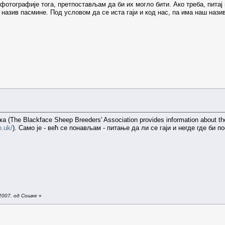
тографије тога, претпостављам да би их могло бити. Ако треба, питај 
назив пасмине. Под условом да се иста гаји и код нас, па има наш нази
(The Blackface Sheep Breeders' Association provides information about the 
o.uk/
). Само је - већ се понављам - питање да ли се гаји и негде где би 
2007. од Сошке
»