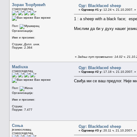
Зоран Ђорђевић
Одг: Blackfaced sheep
староседелац
«
Одговор #1 у:
12.24 ч. 21.10.2007. »
Ван мреже
1 : a sheep with a black face; esp
Пол:
Мислим да би у духу нашег језика
Организација:
Име и презиме:
Струка:
Дипл. инж.
Поруке: 2.364
«
Задњи пут промењено: 14.02 ч. 21.10
Madiuxa
Одг: Blackfaced sheep
староседелац
«
Одговор #2 у:
17.18 ч. 21.10.2007. »
Ван мреже
Свиђа ми се ваш предлог. Није ми
Пол:
Организација:
Име и презиме:
Струка:
Поруке: 7.477
Соња
Одг: Blackfaced sheep
језикословац
«
Одговор #3 у:
20.11 ч. 21.10.2007. »
староседелац