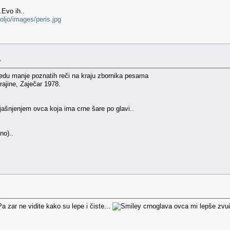
Evo ih..
oljo/images/peris.jpg
»
edu manje poznatih reči na kraju zbornika pesama
rajine, Zaječar 1978.
ašnjenjem ovca koja ima crne šare po glavi..
no)..
»
a zar ne vidite kako su lepe i čiste...
crnoglava ovca mi lepše zvuči