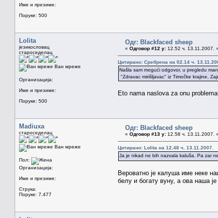
Име и презиме:
Поруке: 500
Lolita
Одг: Blackfaced sheep
језикословац
«
Одговор #12 у:
12.52 ч. 13.11.2007. 
староседелац
Цитирано: Сребрена на 02.14 ч. 13.11.20
Ван мреже
Našla sam mogući odgovor, u pregledu manj
"Zdravac mirišljavac" iz Timočke krajine, Za
Организација:
Име и презиме:
Eto nama naslova za onu problemat
Поруке: 500
Madiuxa
Одг: Blackfaced sheep
староседелац
«
Одговор #13 у:
12.58 ч. 13.11.2007. 
Ван мреже
Цитирано: Lolita на 12.48 ч. 13.11.2007.
Ja je nikad ne bih nazvala kaluša. Pa zar ne 
Пол:
Организација:
Вероватно је калуша име неке на
Име и презиме:
белу и богату вуну, а ова наша ј
Струка:
Поруке: 7.477