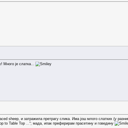
! Много је слатка...
ed sheep, и затражила претрагу слика. Има још млого слатких (у разни
op to Table Top ...“; мада, ипак преферирам прасетину и говедину