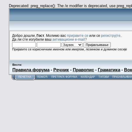
Deprecated: preg_replace(): The /e modifier is deprecated, use preg_re
Добро дошли,
Гост
. Молимо вас
пријавите се
или се
региструјте
.
Да ли сте изгубили ваш
активациони e-mail?
Пријавите се корисничким именом или имејлом, лозинком и дужином сесије
Вести
:
Правила форума
-
Речник
-
Правопис
-
Граматика
-
Вок
ПОЧЕТНА
ПОМОЋ
ПРЕТРАГА ФОРУМА
КАЛЕНДАР
ТАГОВИ
ПРИЈАВЉИВА