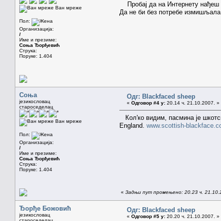
Пробај да на Интернету нађеш фо
Ван мреже
Да не би без потребе измишљала 
Пол:
Организација:
/
Име и презиме:
Соња Ђорђевић
Струка:
Поруке: 1.404
Соња
Одг: Blackfaced sheep
језикословац
«
Одговор #4 у:
20.14 ч. 21.10.2007. »
староседелац
Кол'ко видим, пасмина је шкотска 
Ван мреже
England.
www.scottish-blackface.c
Пол:
Организација:
/
Име и презиме:
Соња Ђорђевић
Струка:
Поруке: 1.404
«
Задњи пут промењено: 20.23 ч. 21.10.
Ђорђе Божовић
Одг: Blackfaced sheep
језикословац
«
Одговор #5 у:
20.20 ч. 21.10.2007. »
староседелац