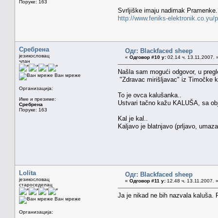
Поруке: 163
Svrljiške imaju nadimak Pramenke..
http://www.feniks-elektronik.co.yu/p
Сребрена
Одг: Blackfaced sheep
језикословац
«
Одговор #10 у:
02.14 ч. 13.11.2007. 
члан
Našla sam mogući odgovor, u pregl
Ван мреже
"Zdravac mirišljavac" iz Timočke k
Организација:
To je ovca kalušanka..
Име и презиме:
Ustvari tačno kažu KALUŠA, sa obj
Сребрена
Поруке: 163
Kal je kal..
Kaljavo je blatnjavo (prljavo, umaza
Lolita
Одг: Blackfaced sheep
језикословац
«
Одговор #11 у:
12.48 ч. 13.11.2007. 
староседелац
Ja je nikad ne bih nazvala kaluša. P
Ван мреже
Организација: