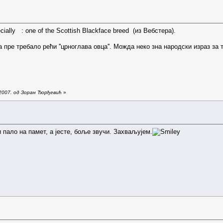
ecially : one of the Scottish Blackface breed (из Вебстера).
 пре требало рећи ''црноглава овца''. Можда неко зна народски израз за т
.2007. од Зоран Ђорђевић
»
 пало на памет, а јесте, боље звучи. Захваљујем.