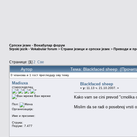
Српски језик - Вокабулар форум
Srpski jezik - Vokabular forum
>
Страни језици и српски језик
>
Преводи и п
Странице: [
1
]
2
Све
Аутор
Тема: Blackfaced sheep (Прочит
0 чланова и 1 гост прегледају ову тему.
Madiuxa
Blackfaced sheep
староседелац
«
у:
11.13 ч. 21.10.2007. »
Ван мреже
Kako vam se cini prevod "crnolika 
Пол:
Mislim da se radi o posebnoj vrsti o
Организација:
Име и презиме:
Струка:
Поруке: 7.477