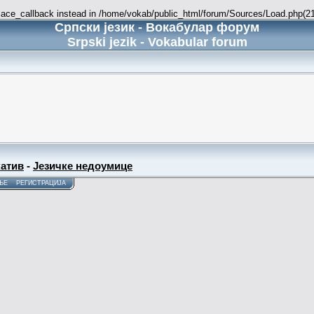
place_callback instead in /home/vokab/public_html/forum/Sources/Load.php(216
Српски језик - Вокабулар форум
Srpski jezik - Vokabular forum
атив
-
Језичке недоумице
ЊЕ
РЕГИСТРАЦИЈА