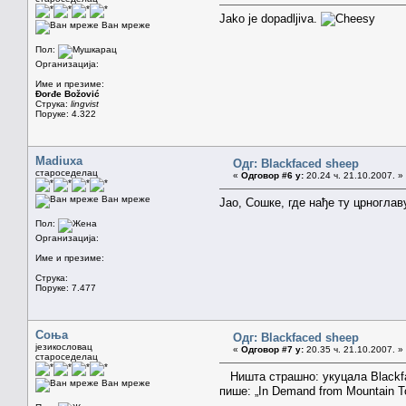
Jako je dopadljiva.
Ван мреже
Пол:
Организација:
Име и презиме:
Đorđe Božović
Струка:
lingvist
Поруке: 4.322
Madiuxa
Одг: Blackfaced sheep
староседелац
«
Одговор #6 у:
20.24 ч. 21.10.2007. »
Ван мреже
Јао, Сошке, где нађе ту црноглаву
Пол:
Организација:
Име и презиме:
Струка:
Поруке: 7.477
Соња
Одг: Blackfaced sheep
језикословац
«
Одговор #7 у:
20.35 ч. 21.10.2007. »
староседелац
Ништа страшно: укуцала Blackfac
Ван мреже
пише: „In Demand from Mountain T