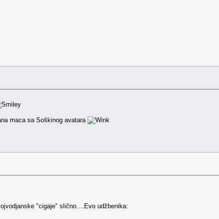
ana maca sa Soškinog avatara
ojvodjanske "cigaje" slično....Evo udžbenika: