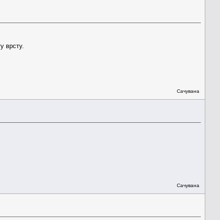
у врсту.
Сачувана
Сачувана