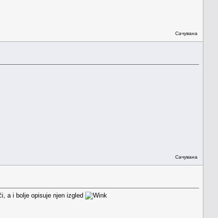
Сачувана
Сачувана
, a i bolje opisuje njen izgled