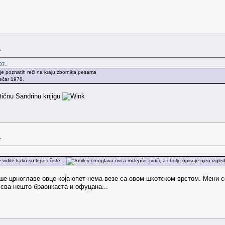
»
07.
e poznatih reči na kraju zbornika pesama
ječar 1978.
ičnu Sandrinu knjigu
»
vidite kako su lepe i čiste...
crnoglava ovca mi lepše zvuči, a i bolje opisuje njen izgle
ше црноглаве овце која опет нема везе са овом шкотском врстом. Мени се
е сва нешто браонкаста и офуцана...