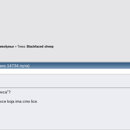
ревођење
> Тема:
Blackfaced sheep
ано 14734 пута)
ovca"?
vce koja ima crno lice.