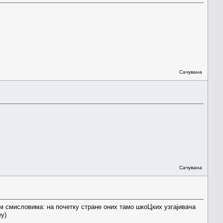
Сачувана
Сачувана
м смисловима: на почетку стране оних тамо шкоЦких узгајивача
)