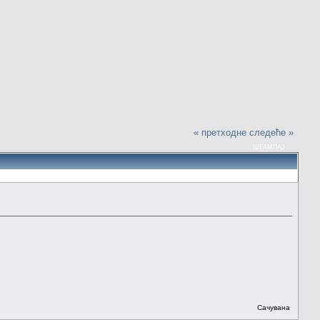
« претходне
следеће »
ШТАМПАЈ
Сачувана