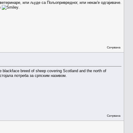
ветеринаре, или људе са Пољопривредног, или некак'е одгајиваче.
в
.
Сачувана
blackface breed of sheep covering Scotland and the north of
постојала потреба за српским називом.
Сачувана