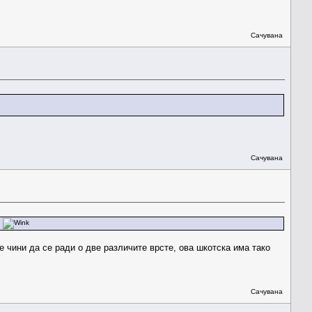
Сачувана
Сачувана
d
 чини да се ради о две различите врсте, ова шкотска има тако
Сачувана