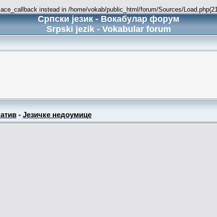
place_callback instead in /home/vokab/public_html/forum/Sources/Load.php(216
Српски језик - Вокабулар форум
Srpski jezik - Vokabular forum
атив
-
Језичке недоумице