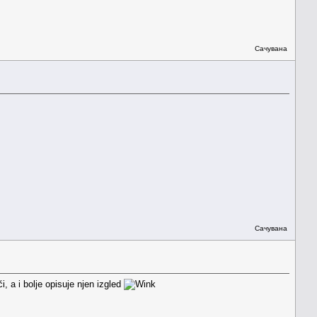
Сачувана
Сачувана
, a i bolje opisuje njen izgled