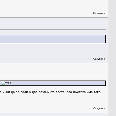
Сачувана
Сачувана
d
 чини да се ради о две различите врсте, ова шкотска има тако
Сачувана