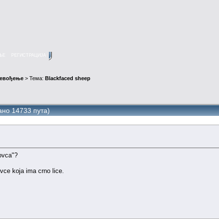
ЊЕ
РЕГИСТРАЦИЈА
ревођење
> Тема:
Blackfaced sheep
ано 14733 пута)
ovca"?
vce koja ima crno lice.