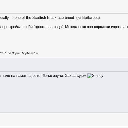
ecially : one of the Scottish Blackface breed (из Вебстера).
 пре требало рећи ''црноглава овца''. Можда неко зна народски израз за т
.2007. од Зоран Ђорђевић
»
 пало на памет, а јесте, боље звучи. Захваљујем.