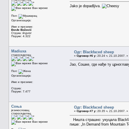
Jako je dopadljiva.
Ван мреже
Пол:
Организација:
Име и презиме:
Đorđe Božović
Струка:
lingvist
Поруке: 4.322
Madiuxa
Одг: Blackfaced sheep
староседелац
«
Одговор #6 у:
20.24 ч. 21.10.2007. »
Ван мреже
Јао, Сошке, где нађе ту црноглаву
Пол:
Организација:
Име и презиме:
Струка:
Поруке: 7.477
Соња
Одг: Blackfaced sheep
језикословац
«
Одговор #7 у:
20.35 ч. 21.10.2007. »
староседелац
Ништа страшно: укуцала Blackfac
Ван мреже
пише: „In Demand from Mountain T