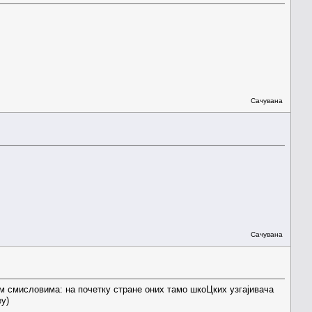
Сачувана
Сачувана
м смисловима: на почетку стране оних тамо шкоЦких узгајивача
)