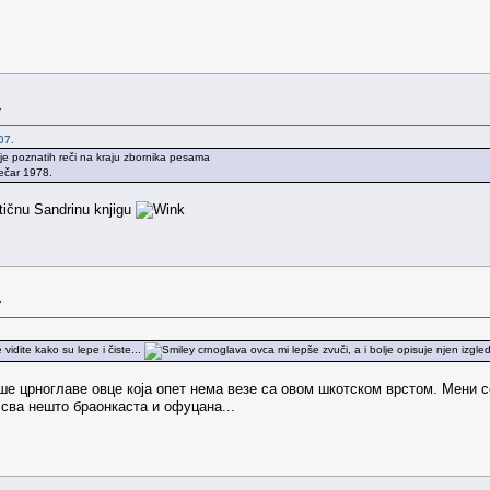
»
07.
e poznatih reči na kraju zbornika pesama
ječar 1978.
ičnu Sandrinu knjigu
»
vidite kako su lepe i čiste...
crnoglava ovca mi lepše zvuči, a i bolje opisuje njen izgle
ше црноглаве овце која опет нема везе са овом шкотском врстом. Мени се
е сва нешто браонкаста и офуцана...