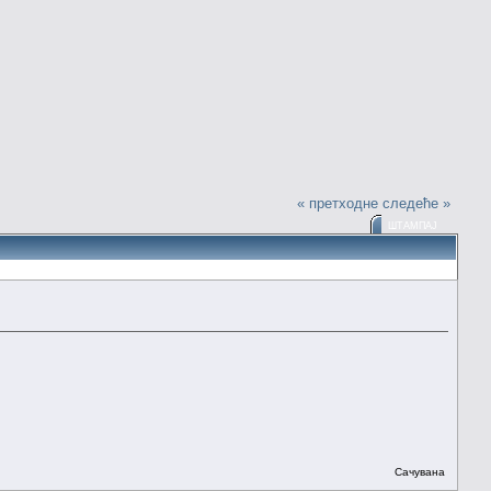
« претходне
следеће »
ШТАМПАЈ
Сачувана