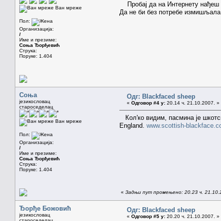
Пробај да на Интернету нађеш фо
Ван мреже
Да не би без потребе измишљала 
Пол:
Организација:
/
Име и презиме:
Соња Ђорђевић
Струка:
Поруке: 1.404
Соња
Одг: Blackfaced sheep
језикословац
«
Одговор #4 у:
20.14 ч. 21.10.2007. »
староседелац
Кол'ко видим, пасмина је шкотска 
Ван мреже
England.
www.scottish-blackface.c
Пол:
Организација:
/
Име и презиме:
Соња Ђорђевић
Струка:
Поруке: 1.404
«
Задњи пут промењено: 20.23 ч. 21.10.
Ђорђе Божовић
Одг: Blackfaced sheep
језикословац
«
Одговор #5 у:
20.20 ч. 21.10.2007. »
староседелац