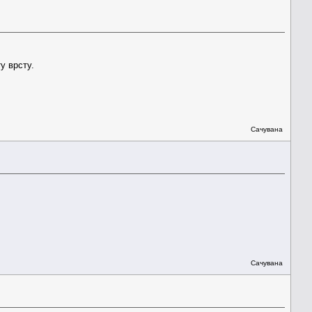
у врсту.
Сачувана
Сачувана