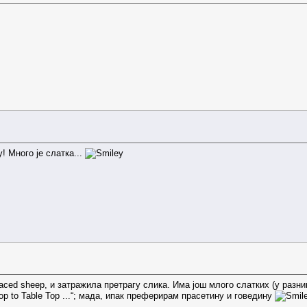
! Много је слатка...
ed sheep, и затражила претрагу слика. Има још млого слатких (у разни
op to Table Top ...“; мада, ипак преферирам прасетину и говедину