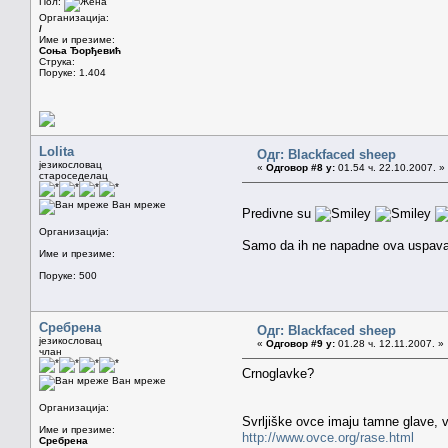
Пол:
Организација:
/
Име и презиме:
Соња Ђорђевић
Струка:
Поруке: 1.404
Lolita
Одг: Blackfaced sheep
језикословац
«
Одговор #8 у:
01.54 ч. 22.10.2007. »
староседелац
Ван мреже
Predivne su
Организација:
Samo da ih ne napadne ova uspav
Име и презиме:
Поруке: 500
Сребрена
Одг: Blackfaced sheep
језикословац
«
Одговор #9 у:
01.28 ч. 12.11.2007. »
члан
Crnoglavke?
Ван мреже
Организација:
Svrljiške ovce imaju tamne glave, v
Име и презиме:
http://www.ovce.org/rase.html
Сребрена