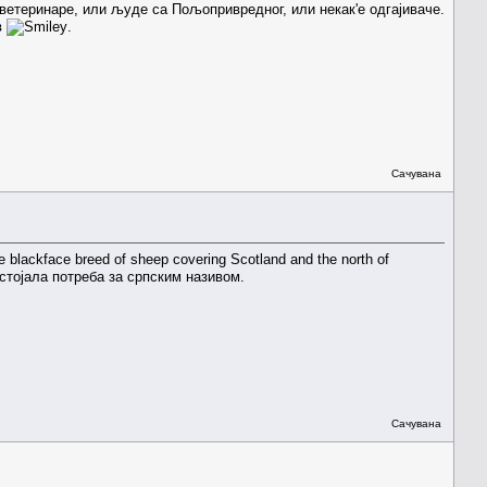
ветеринаре, или људе са Пољопривредног, или некак'е одгајиваче.
в
.
Сачувана
blackface breed of sheep covering Scotland and the north of
постојала потреба за српским називом.
Сачувана