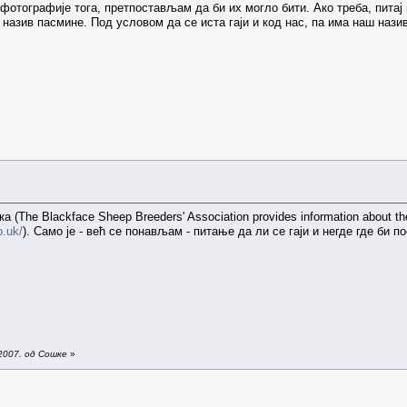
тографије тога, претпостављам да би их могло бити. Ако треба, питај 
назив пасмине. Под условом да се иста гаји и код нас, па има наш нази
(The Blackface Sheep Breeders' Association provides information about the 
o.uk/
). Само је - већ се понављам - питање да ли се гаји и негде где би 
2007. од Сошке
»