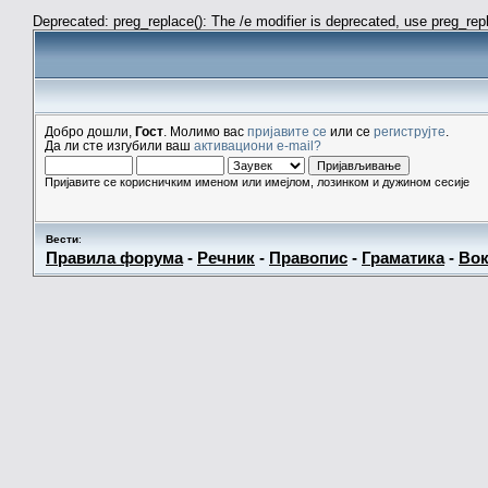
Deprecated: preg_replace(): The /e modifier is deprecated, use preg_re
Добро дошли,
Гост
. Молимо вас
пријавите се
или се
региструјте
.
Да ли сте изгубили ваш
активациони e-mail?
Пријавите се корисничким именом или имејлом, лозинком и дужином сесије
Вести
:
Правила форума
-
Речник
-
Правопис
-
Граматика
-
Вок