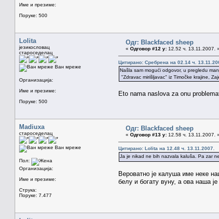
Име и презиме:
Поруке: 500
Lolita
Одг: Blackfaced sheep
језикословац
«
Одговор #12 у:
12.52 ч. 13.11.2007. 
староседелац
Цитирано: Сребрена на 02.14 ч. 13.11.20
Ван мреже
Našla sam mogući odgovor, u pregledu manj
"Zdravac mirišljavac" iz Timočke krajine, Za
Организација:
Име и презиме:
Eto nama naslova za onu problemat
Поруке: 500
Madiuxa
Одг: Blackfaced sheep
староседелац
«
Одговор #13 у:
12.58 ч. 13.11.2007. 
Ван мреже
Цитирано: Lolita на 12.48 ч. 13.11.2007.
Ja je nikad ne bih nazvala kaluša. Pa zar ne 
Пол:
Организација:
Вероватно је калуша име неке на
Име и презиме:
белу и богату вуну, а ова наша ј
Струка:
Поруке: 7.477