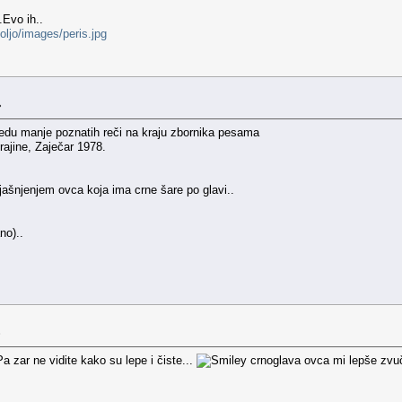
Evo ih..
oljo/images/peris.jpg
»
edu manje poznatih reči na kraju zbornika pesama
rajine, Zaječar 1978.
ašnjenjem ovca koja ima crne šare po glavi..
no)..
»
a zar ne vidite kako su lepe i čiste...
crnoglava ovca mi lepše zvuči