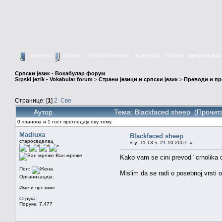
ПОЧЕТНА
ПОМОЋ
ПРЕТРАГА ФОРУМА
КАЛЕНДАР
ТАГОВИ
ПРИЈАВЉИВА
Српски језик - Вокабулар форум
Srpski jezik - Vokabular forum
>
Страни језици и српски језик
>
Преводи и п
Странице: [
1
]
2
Све
Аутор
Тема: Blackfaced sheep (Прочит
0 чланова и 1 гост прегледају ову тему.
Madiuxa
Blackfaced sheep
староседелац
«
у:
11.13 ч. 21.10.2007. »
Ван мреже
Kako vam se cini prevod "crnolika 
Пол:
Mislim da se radi o posebnoj vrsti o
Организација:
Име и презиме:
Струка:
Поруке: 7.477