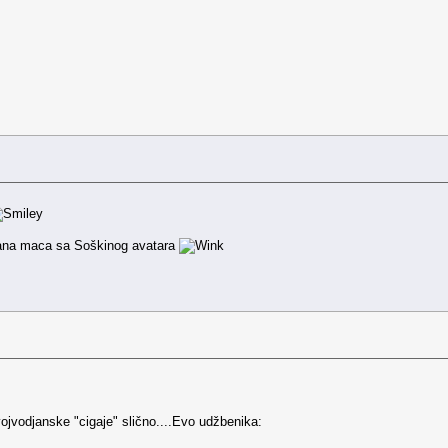
ana maca sa Soškinog avatara
ojvodjanske "cigaje" slično....Evo udžbenika: