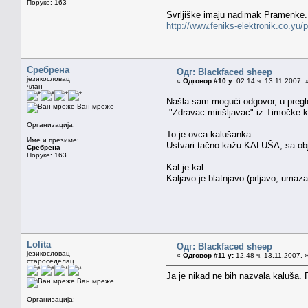
Поруке: 163
Svrljiške imaju nadimak Pramenke..
http://www.feniks-elektronik.co.yu/p
Сребрена
Одг: Blackfaced sheep
језикословац
«
Одговор #10 у:
02.14 ч. 13.11.2007. 
члан
Našla sam mogući odgovor, u pregl
Ван мреже
"Zdravac mirišljavac" iz Timočke k
Организација:
To je ovca kalušanka..
Име и презиме:
Ustvari tačno kažu KALUŠA, sa obj
Сребрена
Поруке: 163
Kal je kal..
Kaljavo je blatnjavo (prljavo, umaza
Lolita
Одг: Blackfaced sheep
језикословац
«
Одговор #11 у:
12.48 ч. 13.11.2007. 
староседелац
Ja je nikad ne bih nazvala kaluša. P
Ван мреже
Организација: