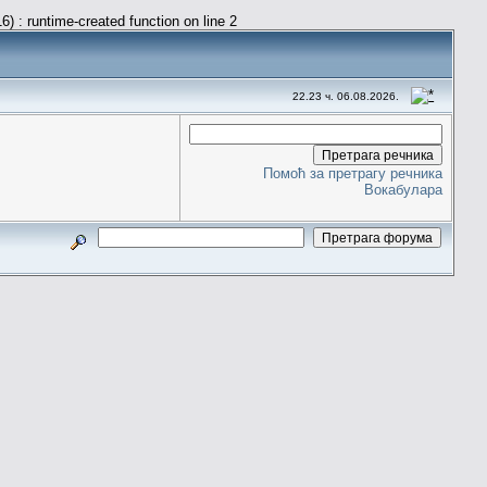
) : runtime-created function on line 2
22.23 ч. 06.08.2026.
Помоћ за претрагу речника
Вокабулара