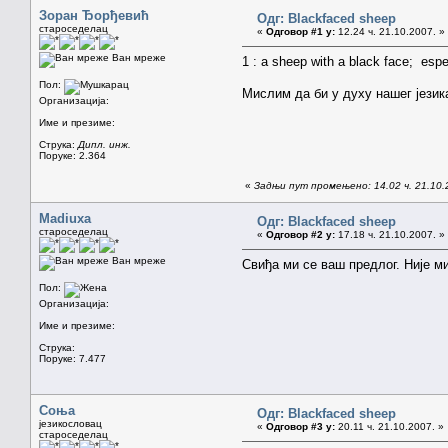
Зоран Ђорђевић
Одг: Blackfaced sheep
староседелац
«
Одговор #1 у:
12.24 ч. 21.10.2007. »
Ван мреже
1 : a sheep with a black face; esp
Пол:
Мислим да би у духу нашег језика
Организација:
Име и презиме:
Струка:
Дипл. инж.
Поруке: 2.364
«
Задњи пут промењено: 14.02 ч. 21.10
Madiuxa
Одг: Blackfaced sheep
староседелац
«
Одговор #2 у:
17.18 ч. 21.10.2007. »
Ван мреже
Свиђа ми се ваш предлог. Није ми
Пол:
Организација:
Име и презиме:
Струка:
Поруке: 7.477
Соња
Одг: Blackfaced sheep
језикословац
«
Одговор #3 у:
20.11 ч. 21.10.2007. »
староседелац