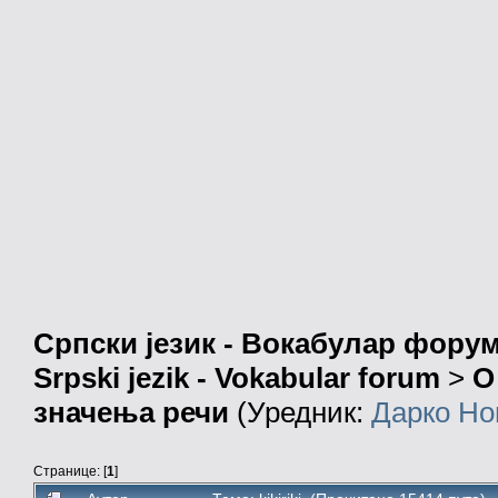
Српски језик - Вокабулар фору
Srpski jezik - Vokabular forum
>
О
значења речи
(Уредник:
Дарко Но
Странице: [
1
]