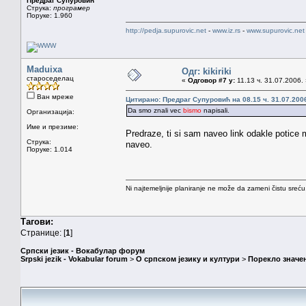
Предраг Супуровић
Струка:
програмер
Поруке: 1.960
http://pedja.supurovic.net
-
www.iz.rs
-
www.supurovic.net
Maduixa
Одг: kikiriki
староседелац
«
Одговор #7 у:
11.13 ч. 31.07.2006.
Ван мреже
Цитирано: Предраг Супуровић на 08.15 ч. 31.07.200
Da smo znali vec
bismo
napisali.
Организација:
Име и презиме:
Predraze, ti si sam naveo link odakle potice m
Струка:
naveo.
Поруке: 1.014
Ni najtemeljnije planiranje ne može da zameni čistu sreć
Тагови:
Странице: [
1
]
Српски језик - Вокабулар форум
Srpski jezik - Vokabular forum
>
О српском језику и култури
>
Порекло значе