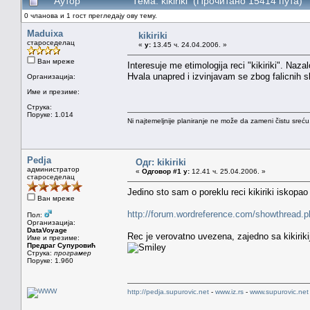
Аутор
Тема: kikiriki (Прочитано 15414 пута)
0 чланова и 1 гост прегледају ову тему.
Maduixa
kikiriki
староседелац
«
у:
13.45 ч. 24.04.2006. »
Ван мреже
Interesuje me etimologija reci "kikiriki". Naza
Hvala unapred i izvinjavam se zbog falicnih 
Организација:
Име и презиме:
Струка:
Поруке: 1.014
Ni najtemeljnije planiranje ne može da zameni čistu sreć
Pedja
Одг: kikiriki
администратор
«
Одговор #1 у:
12.41 ч. 25.04.2006. »
староседелац
Jedino sto sam o poreklu reci kikiriki iskopao
Ван мреже
http://forum.wordreference.com/showthread.
Пол:
Организација:
DataVoyage
Rec je verovatno uvezena, zajedno sa kikirikij
Име и презиме:
Предраг Супуровић
Струка:
програмер
Поруке: 1.960
http://pedja.supurovic.net
-
www.iz.rs
-
www.supurovic.net