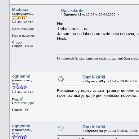
Maduixa
Одг: kikiriki
староседелац
«
Одговор #2 у:
15.54 ч. 25.04.2006. »
Ван мреже
Hm...
Treba istraziti, da...
Организација:
Ja sam se nadala da cu ovde naci odgovor, al
Име и презиме:
Hvala
Струка:
Поруке: 1.014
Ni najtemeljnije planiranje ne može da zameni čistu sreć
ognjenmi
Одг: kikiriki
језикословац
«
Одговор #3 у:
21.54 ч. 29.07.2006.
члан
Кикирики су португалски трговци донели из 
Ван мреже
претпоствка је да је реч кинеског порекла
Пол:
Организација:
Поруке: 76
ognjenmi
Одг: kikiriki
језикословац
«
Одговор #4 у:
23.23 ч. 30.07.2006.
члан