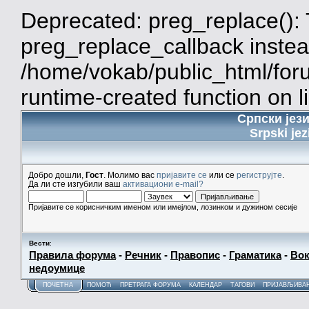
Deprecated: preg_replace(): 
preg_replace_callback instea
/home/vokab/public_html/for
runtime-created function on l
Српски јез
Srpski jez
Добро дошли,
Гост
. Молимо вас
пријавите се
или се
региструјте
.
Да ли сте изгубили ваш
активациони e-mail?
Пријавите се корисничким именом или имејлом, лозинком и дужином сесије
Вести
:
Правила форума
-
Речник
-
Правопис
-
Граматика
-
Вок
недоумице
ПОЧЕТНА
ПОМОЋ
ПРЕТРАГА ФОРУМА
КАЛЕНДАР
ТАГОВИ
ПРИЈАВЉИВА