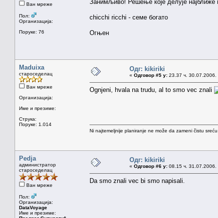
Занимљиво! Решење које делује најближе и
Ван мреже
Пол:
chicchi ricchi - семе богато
Организација:
Поруке: 76
Огњен
Maduixa
Одг: kikiriki
староседелац
«
Одговор #5 у:
23.37 ч. 30.07.2006.
Ван мреже
Ognjeni, hvala na trudu, al to smo vec znali
Организација:
Име и презиме:
Струка:
Поруке: 1.014
Ni najtemeljnije planiranje ne može da zameni čistu sreć
Pedja
Одг: kikiriki
администратор
«
Одговор #6 у:
08.15 ч. 31.07.2006.
староседелац
Da smo znali vec bi smo napisali.
Ван мреже
Пол:
Организација:
DataVoyage
Име и презиме: