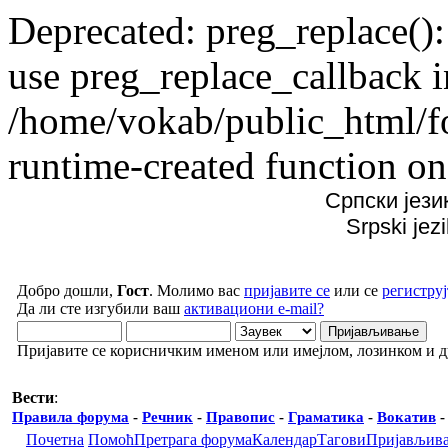
Deprecated: preg_replace():
use preg_replace_callback i
/home/vokab/public_html/f
runtime-created function on
Српски јези
Srpski jez
Добро дошли,
Гост
. Молимо вас
пријавите се
или се
региструј
Да ли сте изгубили ваш
активациони e-mail?
Пријавите се корисничким именом или имејлом, лозинком и 
Вести
:
Правила форума
-
Речник
-
Правопис
-
Граматика
-
Вокатив
Почетна
Помоћ
Претрага форума
Календар
Тагови
Пријављив