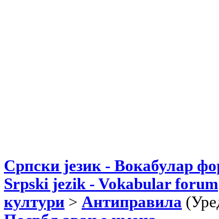
Српски језик - Вокабулар ф
Srpski jezik - Vokabular forum
култури
>
Антиправила
(Уре