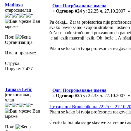
Madiuxa
Одг: Посрбљавање имена
староседелац
«
Одговор #24 у:
22.25 ч. 27.10.2007. »
Ван
Pa čekaj... Zar ta profesorica nije profesori
мреже
svako bavio samo svojom strukom i ostavio t
šuša se nađe stručnom i pozvanom da pametu
Пол:
je taj jezik maternji jezik. Oh, bože... Ajnš
Организација:
Pitam se kako bi tvoja profesorica reagovala 
Име и презиме:
Струка:
Поруке: 7.477
Tamara Letić
Одг: Посрбљавање имена
језикословац
«
Одговор #25 у:
22.33 ч. 27.10.2007. »
члан
Цитирано: Brunichild на 22.25 ч. 27.10.2
Ван
Pitam se kako bi tvoja profesorica reagovala 
мреже
Čvrsto bi branila svoje stavove za vreme čas
Пол: