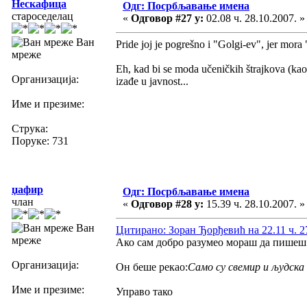
Нескафица
Одг: Посрбљавање имена
староседелац
«
Одговор #27 у:
02.08 ч. 28.10.2007. »
Ван
Pride joj je pogrešno i "Golgi-ev", jer mora
мреже
Eh, kad bi se moda učeničkih štrajkova (kao
Организација:
izađe u javnost...
Име и презиме:
Струка:
Поруке: 731
џафир
Одг: Посрбљавање имена
члан
«
Одговор #28 у:
15.39 ч. 28.10.2007. »
Ван
Цитирано: Зоран Ђорђевић на 22.11 ч. 2
мреже
Ако сам добро разумео мораш да пишеш и
Организација:
Он беше рекао:
Само су свемир и људска
Име и презиме:
Управо тако