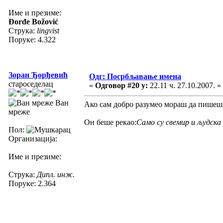
Име и презиме:
Đorđe Božović
Струка:
lingvist
Поруке: 4.322
Зоран Ђорђевић
Одг: Посрбљавање имена
староседелац
«
Одговор #20 у:
22.11 ч. 27.10.2007. »
Ван
Ако сам добро разумео мораш да пишеш и
мреже
Он беше рекао:
Само су свемир и људска
Пол:
Организација:
Име и презиме:
Струка:
Дипл. инж.
Поруке: 2.364