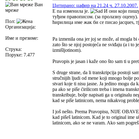
Ван
Цитирано: џафир на 21.24 ч. 27.10.2007.
мреже
Е па изменила је.
И они који пишу
туђим правописом. (за пролазну оцену).
Пол:
ћирилица име жак би се писао jacques, т
Организација:
Име и презиме:
Pa izmenila ona jer joj se može, al mogla bi
zato što se njoj postojeća ne sviđaju (a i to
Струка:
izmišljotinom).
Поруке: 7.477
Pravopis je jasan i kaže ono što sam ti u pr
S druge strane, da li transkripcija postoji s
stručnijih ljudi od mene koji mnogo bolje pozn
stvari koje ti nisu jasne. Ja jedino mogu da 
pa ako se piše ćirilicom treba i imena tran
transkribuje, bolje napisati ga u originalu 
kad se piše latinicom, nema nikakvog proble
I još nešto. Prema Pravopisu, NIJE OBAVEZ
kad pišeš latinicom. Kad je to original ime u
latinicom, ako se ne varam. Ako sam pogreši