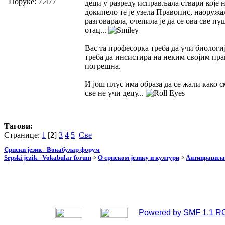
Поруке: 7.477
деци у разреду исправљала ствари које н
докипело те је узела Правопис, наоружа
разговарала, очепила је да се ова све пу
отац...
Вас та професорка треба да учи биологиј
треба да инсистира на неким својим пра
погрешна.
И још плус има образа да се жали како с
све не учи децу...
Тагови:
Странице:
1
[
2
]
3
4
5
Све
Српски језик - Вокабулар форум
Srpski jezik - Vokabular forum
>
О српском језику и култури
>
Антиправила
Powered by SMF 1.1 R