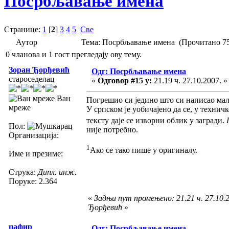
Посрбљавање имена
Странице:
1
[
2
]
3
4
5
Све
Аутор
Тема: Посрбљавање имена (Прочитано 75
0 чланова и 1 гост прегледају ову тему.
Зоран Ђорђевић
Одг: Посрбљавање имена
староседелац
«
Одговор #15 у:
21.19 ч. 27.10.2007. »
Ван
Погрешио си једино што си написао малим
мреже
У српском је уобичајено да се, у технич
тексту даје се изворни облик у загради.
Пол:
није потребно.
Организација:
1
Ако се тако пише у оригиналу.
Име и презиме:
Струка:
Дипл. инж.
Поруке: 2.364
«
Задњи пут промењено: 21.21 ч. 27.10.
Ђорђевић
»
џафир
Одг: Посрбљавање имена