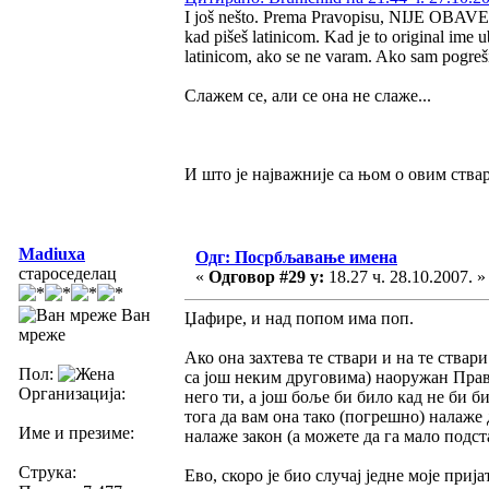
I još nešto. Prema Pravopisu, NIJE OBAVEZ
kad pišeš latinicom. Kad je to original ime u
latinicom, ako se ne varam. Ako sam pogreši
Слажем се, али се она не слаже...
И што је најважније са њом о овим с
Madiuxa
Одг: Посрбљавање имена
староседелац
«
Одговор #29 у:
18.27 ч. 28.10.2007. »
Ван
Џафире, и над попом има поп.
мреже
Ако она захтева те ствари и на те ствар
Пол:
са још неким друговима) наоружан Прав
Организација:
него ти, а још боље би било кад не би 
тога да вам она тако (погрешно) налаже д
Име и презиме:
налаже закон (а можете да га мало подст
Струка:
Ево, скоро је био случај једне моје при