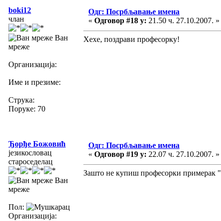
boki12
Одг: Посрбљавање имена
члан
«
Одговор #18 у:
21.50 ч. 27.10.2007. »
Ван
Хехе, поздрави професорку!
мреже
Организација:
Име и презиме:
Струка:
Поруке: 70
Ђорђе Божовић
Одг: Посрбљавање имена
језикословац
«
Одговор #19 у:
22.07 ч. 27.10.2007. »
староседелац
Зашто не купиш професорки примерак "П
Ван
мреже
Пол:
Организација: