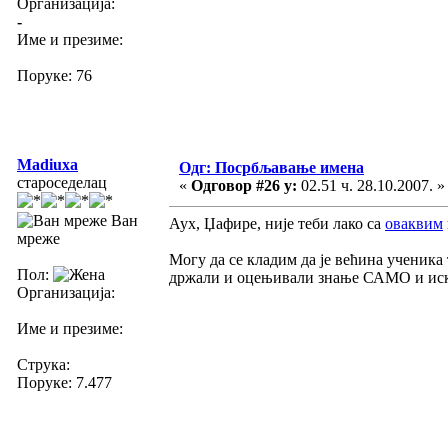
Организација:
-
Име и презиме:
Поруке: 76
Madiuxa
Одг: Посрбљавање имена
староседелац
«
Одговор #26 у:
02.51 ч. 28.10.2007. »
Ван
Аух, Џафире, није теби лако са
оваквим
мреже
Могу да се кладим да је већина ученика
Пол:
држали и оцењивали знање САМО и и
Организација:
Име и презиме:
Струка:
Поруке: 7.477