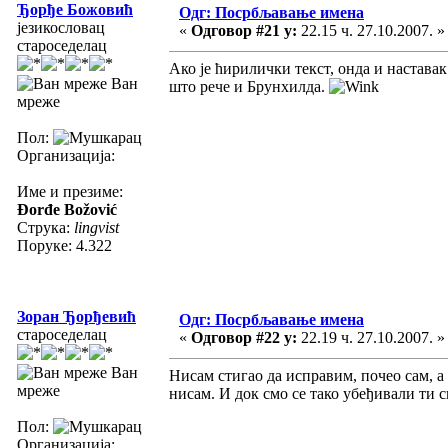
Ђорђе Божовић
Одг: Посрбљавање имена
језикословац
«
Одговор #21 у:
22.15 ч. 27.10.2007. »
староседелац
Ако је ћирилички текст, онда и настава
Ван
што рече и Брунхилда.
мреже
Пол:
Организација:
Име и презиме:
Đorđe Božović
Струка:
lingvist
Поруке: 4.322
Зоран Ђорђевић
Одг: Посрбљавање имена
староседелац
«
Одговор #22 у:
22.19 ч. 27.10.2007. »
Ван
Нисам стигао да исправим, почео сам, а 
мреже
нисам. И док смо се тако убеђивали ти с
Пол:
Организација: