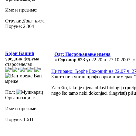
Име и презиме:
Струка:
Дипл. инж.
Поруке: 2.364
Бојан Башић
Одг: Посрбљавање имена
уредник форума
«
Одговор #23 у:
22.20 ч. 27.10.2007. »
староседелац
Цитирано: Ђорђе Божовић на 22.07 ч. 27
Ван
Зашто не купиш професорки примерак "П
мреже
Zato što, iako je njena oblast biologija (pre
Пол:
nego što tamo neki dokonjaci (lingvisti) pišu
Организација:
Име и презиме:
Поруке: 1.611