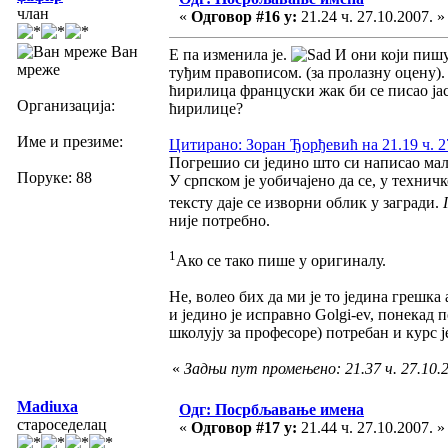
члан
«
Одговор #16 у:
21.24 ч. 27.10.2007. »
Ван
Е па изменила је.
И они који пишу
мреже
туђим правописом. (за пролазну оцену).
ћирилица француски жак би се писао jac
Организација:
ћирилице?
Име и презиме:
Цитирано: Зоран Ђорђевић на 21.19 ч. 2
Погрешио си једино што си написао малим
Поруке: 88
У српском је уобичајено да се, у технич
тексту даје се изворни облик у загради.
није потребно.
1
Ако се тако пише у оригиналу.
Не, волео бих да ми је то једина грешка 
и једино је исправно Golgi-ev, понекад 
школују за професоре) потребан и курс ј
«
Задњи пут промењено: 21.37 ч. 27.10.
Madiuxa
Одг: Посрбљавање имена
староседелац
«
Одговор #17 у:
21.44 ч. 27.10.2007. »