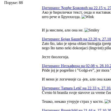
Поруке: 88
Цитирано: Ђорђе Божовић на 22.15 ч. 27
Ако је ћирилички текст, онда и настава
што рече и Брунхилда.
И ја мислим, али она не.
Цитирано: Бојан Башић на 22.20 ч. 27.10
Zato što, iako je njena oblast biologija (pre
nego što tamo neki dokonjaci (lingvisti) pišu
Јесте биологија.
Цитирано: Нескафица на 02.08 ч. 28.10.
Pride joj je pogrešno i "Golgi-ev", jer mora
И мени је логичније са -јев, али она каже 
Цитирано: Tamara Letić на 22.33 ч. 27.10
Čvrsto bi branila svoje stavove za vreme čas
Тешко, некако утерује страх у кости.
Цитирано: Brunichild на 21.44 ч. 27.10.2