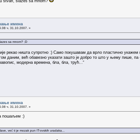
e u stvari, slazes sa mnom?
вање имена
.08 ч. 31.10.2007. »
, slazes sa mnom? ;D
 није рекао ништа супротно :) Само покушавам да врло пластично укажем 
гом даним, већ обавезно указати зашто је добро то што у њему пише, п
авопис, модерна времена, бла, бла, трућ...“
вање имена
.08 ч. 31.10.2007. »
да пошаљем :)
ave, već ti je mozak pun IT-ovskih uradaka...