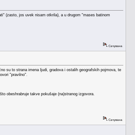
ti" (zasto, jos uvek nisam otkrila), a u drugom "mases batinom
Сачувана
o su to strana imena ljudi, gradova i ostalih geografskih pojmova, te
ovori "pravilno".
 što obeshrabruje takve pokušaje (na)stranog izgovora.
Сачувана