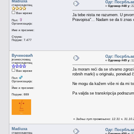
Madiuxa
Одг: Посрбља
староседелац
«
Одговор #48 у:
22
Ван мреже
Ja tebe nista ne razumem. U prvom 
Pravopisa"... Nadam se da ti znas 
Пол:
Организација:
Име и презиме:
Струка:
Поруке: 7.477
Вученовић
Одг: Посрбља
језикословац
«
Одговор #49 у:
12
староседелац
Ja moram reći da se stvarno zgrozim
Ван мреже
robnih marki) u originalu, ponekad č
Пол:
Организација:
Ne mogu da kažem više ni da mi to 
_
Име и презиме:
Pa valjda se transkripcija podrazum
Поруке: 889
«
Задњи пут промењено: 12.31 ч. 31.10.
Madiuxa
Одг: Посрбља
староседелац
«
Одговор #50 у:
12