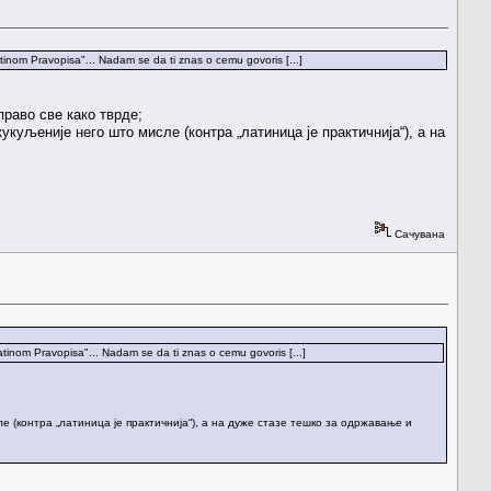
tinom Pravopisa"... Nadam se da ti znas o cemu govoris [...]
раво све како тврде;
укуљеније него што мисле (контра „латиница је практичнија“), а на
Сачувана
atinom Pravopisa"... Nadam se da ti znas o cemu govoris [...]
ле (контра „латиница је практичнија“), а на дуже стазе тешко за одржавање и