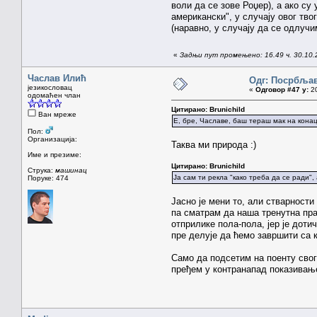
воли да се зове Роџер), а ако с
американски", у случају овог тво
(наравно, у случају да се одлуч
«
Задњи пут промењено: 16.49 ч. 30.10.2
Часлав Илић
Одг: Посрбља
језикословац
«
Одговор #47 у:
20
одомаћен члан
Цитирано: Brunichild
Ван мреже
Е, бре, Чаславе, баш тераш мак на конац
Пол:
Организација:
Таква ми природа :)
Име и презиме:
Цитирано: Brunichild
Струка:
машинац
Ја сам ти рекла "како треба да се ради", 
Поруке: 474
Јасно је мени то, али стварности
па сматрам да наша тренутна пра
отприлике пола-пола, јер је доти
пре делује да ћемо завршити са 
Само да подсетим на поенту свог
пређем у контранапад показивање