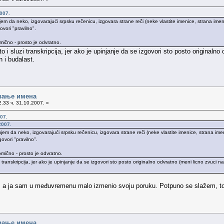
007.
m da neko, izgovarajući srpsku rečenicu, izgovara strane reči (neke vlastite imenice, strana imena
ovori "pravilno".
ično - prosto je odvratno.
to i sluzi transkripcija, jer ako je upinjanje da se izgovori sto posto origina
 i budalast.
вање имена
.33 ч. 31.10.2007. »
07.
2007.
em da neko, izgovarajući srpsku rečenicu, izgovara strane reči (neke vlastite imenice, strana imen
ovori "pravilno".
mično - prosto je odvratno.
zi transkripcija, jer ako je upinjanje da se izgovori sto posto originalno odvratno (meni licno z
ila, a ja sam u međuvremenu malo izmenio svoju poruku. Potpuno se slažem, t
вање имена