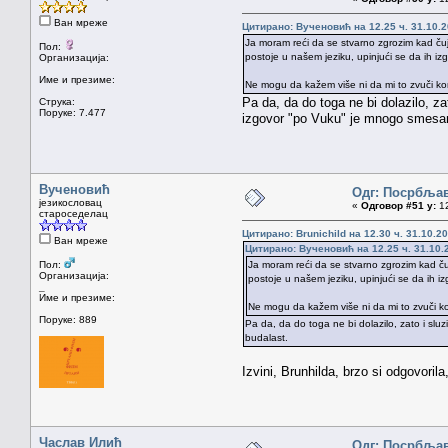
Ван мреже
Цитирано: Вученовић на 12.25 ч. 31.10.2
Ja moram reći da se stvarno zgrozim kad čuje
Пол:
postoje u našem jeziku, upinjući se da ih izg
Организација:
Име и презиме:
Ne mogu da kažem više ni da mi to zvuči kom
Pa da, da do toga ne bi dolazilo, za
Струка:
Поруке: 7.477
izgovor "po Vuku" je mnogo smesan
Вученовић
Одг: Посрбља
језикословац
«
Одговор #51 у:
12
староседелац
Цитирано: Brunichild на 12.30 ч. 31.10.20
Ван мреже
Цитирано: Вученовић на 12.25 ч. 31.10.
Пол:
Ja moram reći da se stvarno zgrozim kad čuj
Организација:
postoje u našem jeziku, upinjući se da ih izg
_
Име и презиме:
Ne mogu da kažem više ni da mi to zvuči ko
Поруке: 889
Pa da, da do toga ne bi dolazilo, zato i slu
budalast.
Izvini, Brunhilda, brzo si odgovor
Часлав Илић
Одг: Посрбља