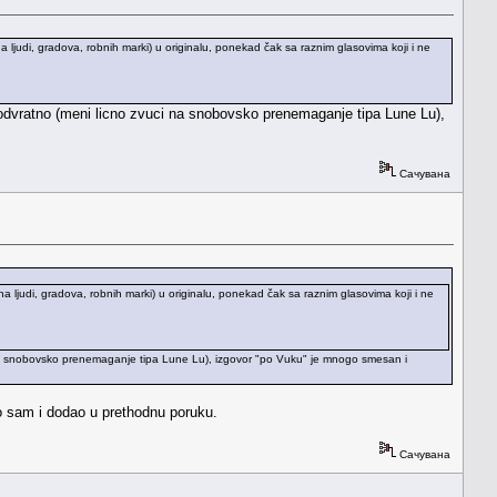
 ljudi, gradova, robnih marki) u originalu, ponekad čak sa raznim glasovima koji i ne
lno odvratno (meni licno zvuci na snobovsko prenemaganje tipa Lune Lu),
Сачувана
a ljudi, gradova, robnih marki) u originalu, ponekad čak sa raznim glasovima koji i ne
vuci na snobovsko prenemaganje tipa Lune Lu), izgovor "po Vuku" je mnogo smesan i
o sam i dodao u prethodnu poruku.
Сачувана