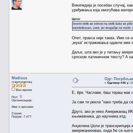
Википедија је посебан случај, как
уређивања која омогућава матерњ
Цитат
Izvorni oblik se odnosi na oblik kako se piše
transkribovan, uvek, jer drugačije ne može. [.
Опет, пракса није таква. Име се 
„мука“ истраживања одакле име ст
Даље, шта ако је у питању америч
српском латиничном тексту? А ка
Madiuxa
Одг: Посрбља
староседелац
«
Одговор #46 у:
16
Ван мреже
Е, бре, Чаславе, баш тераш мак 
Пол:
Организација:
Ја сам ти рекла "како треба да се
Име и презиме:
Друго, ако је неко Американац ИК
Струка:
књижевника, до научника итд.
Поруке: 7.477
Анџелина Џоли је транскрипција и
американизовао, онда ће се његов