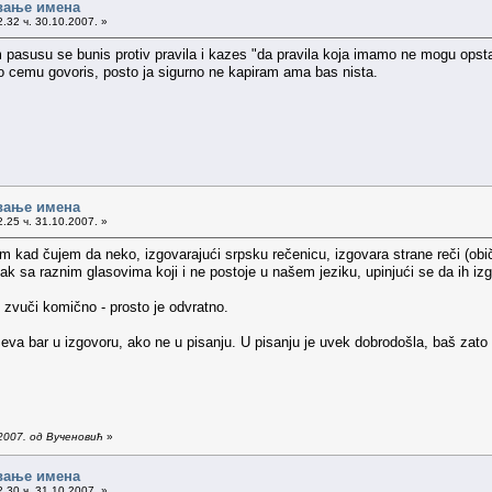
вање имена
.32 ч. 30.10.2007. »
pasusu se bunis protiv pravila i kazes "da pravila koja imamo ne mogu opsta
o cemu govoris, posto ja sigurno ne kapiram ama bas nista.
вање имена
.25 ч. 31.10.2007. »
 kad čujem da neko, izgovarajući srpsku rečenicu, izgovara strane reči (običn
ak sa raznim glasovima koji i ne postoje u našem jeziku, upinjući se da ih izg
zvuči komično - prosto je odvratno.
eva bar u izgovoru, ako ne u pisanju. U pisanju je uvek dobrodošla, baš zato
2007. од Вученовић
»
вање имена
.30 ч. 31.10.2007. »