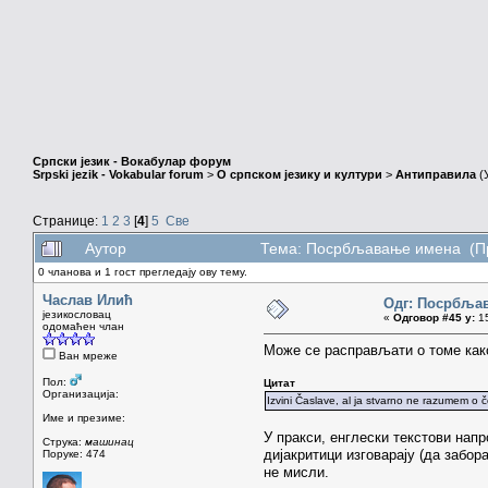
Српски језик - Вокабулар форум
Srpski jezik - Vokabular forum
>
О српском језику и култури
>
Антиправила
(
Странице:
1
2
3
[
4
]
5
Све
Аутор
Тема: Посрбљавање имена (Пр
0 чланова и 1 гост прегледају ову тему.
Часлав Илић
Одг: Посрбља
језикословац
«
Одговор #45 у:
15
одомаћен члан
Може се расправљати о томе ка
Ван мреже
Пол:
Цитат
Организација:
Izvini Časlave, al ja stvarno ne razumem o če
Име и презиме:
У пракси, енглески текстови напр
Струка:
машинац
дијакритици изговарају (да забор
Поруке: 474
не мисли.