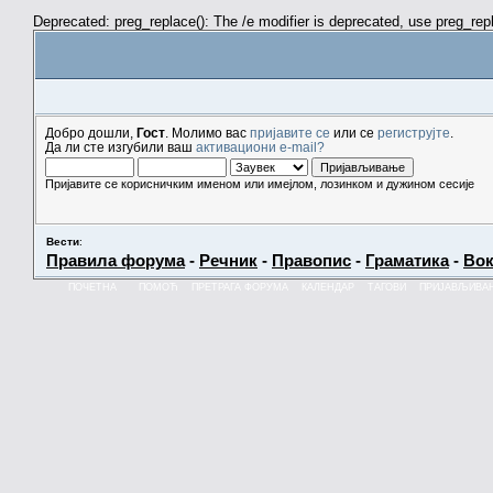
Deprecated: preg_replace(): The /e modifier is deprecated, use preg_re
Добро дошли,
Гост
. Молимо вас
пријавите се
или се
региструјте
.
Да ли сте изгубили ваш
активациони e-mail?
Пријавите се корисничким именом или имејлом, лозинком и дужином сесије
Вести
:
Правила форума
-
Речник
-
Правопис
-
Граматика
-
Вок
ПОЧЕТНА
ПОМОЋ
ПРЕТРАГА ФОРУМА
КАЛЕНДАР
ТАГОВИ
ПРИЈАВЉИВА