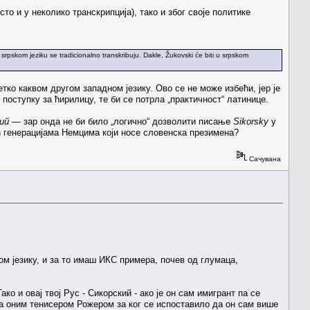
сто и у неколико транскрипција), тако и због своје политике
u srpskom jeziku se tradicionalno transkribuju. Dakle, Žukovski će biti u srpskom
тко каквом другом западном језику. Ово се не може избећи, јер је
поступку за ћирилицу, те би се потрла „практичност“ латинице.
ий
— зар онда не би било „логично“ дозволити писање
Sikorsky
у
ћ генерацијама Немцима који носе словенска презимена?
Сачувана
ом језику, и за то имаш ИКС примера, почев од глумаца,
о и овај твој Рус - Сикорский - ако је он сам имигрант па се
 са оним тенисером Рожером за ког се испоставило да он сам више