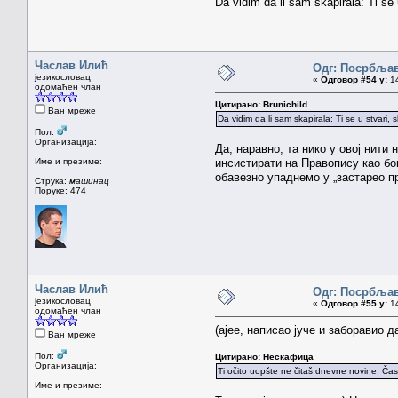
Da vidim da li sam skapirala: Ti s
Часлав Илић
Одг: Посрбља
језикословац
«
Одговор #54 у:
14
одомаћен члан
Цитирано: Brunichild
Ван мреже
Da vidim da li sam skapirala: Ti se u stvari
Пол:
Организација:
Да, наравно, та нико у овој нити
Име и презиме:
инсистирати на Правопису као бо
обавезно упаднемо у „застарео пр
Струка:
машинац
Поруке: 474
Часлав Илић
Одг: Посрбља
језикословац
«
Одговор #55 у:
14
одомаћен члан
(ајее, написао јуче и заборавио 
Ван мреже
Пол:
Цитирано: Нескафица
Организација:
Ti očito uopšte ne čitaš dnevne novine, Časl
Име и презиме: