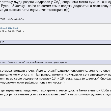
у у питању људи рођени и одрасли у САД, онда нема места сумњи - они су
г Руса -
Sikorsky
- па ће се самим тим и падежи додавати на латиничну вер
имо да пишемо латиницом и без транскрипције).
007. од Brunichild
»
вање имена
.29 ч. 30.10.2007. »
! ;D
а сад, "како се ради", то је већ нека сасвим друга прича.
 се мора гледати у очи. 'Ајде што „ми“ радимо неправилно, али је то опет
вила не могу опстати. На пример, поменути Жуковски се у литератури н
чни писао своје радове на прелазу 18. и 19. века, када је „светски“ био 
купусарком ортографијом попут енглеске :)
 цепидлачења: када неко тако крене с тезом „докле ћемо више ми Срби д
м да је поступање „као сав нормалан свет“ у овом случају једнако спад