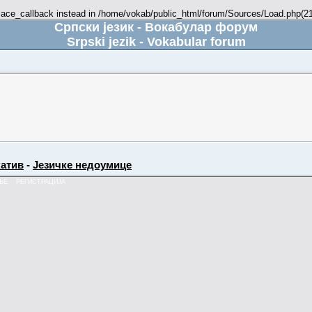
place_callback instead in /home/vokab/public_html/forum/Sources/Load.php(216
Српски језик - Вокабулар форум
Srpski jezik - Vokabular forum
атив
-
Језичке недоумице
ЊЕ
РЕГИСТРАЦИЈА