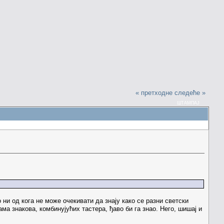
« претходне
следеће »
ШТАМПАЈ
 ни од кога не може очекивати да знају како се разни светски
ма знакова, комбинујућих тастера, ђаво би га знао. Него, шишај и