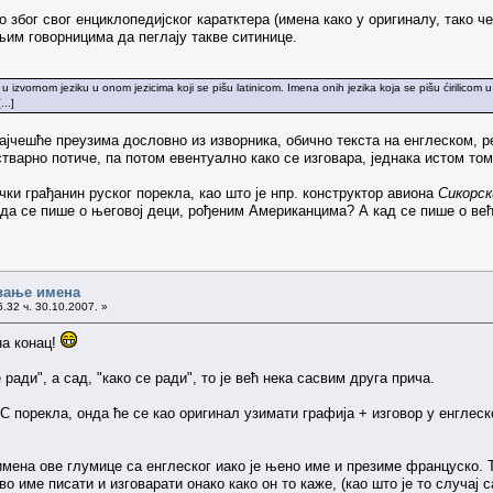
о због свог енциклопедијског каратктера (имена како у оригиналу, тако че
им говорницима да пеглају такве ситинице.
 u izvornom jeziku u onom jezicima koji se pišu latinicom. Imena onih jezika koja se pišu ćirilicom 
..]
најчешће преузима дословно из изворника, обично текста на енглеском, ре
варно потиче, па потом евентуално како се изговара, једнака истом том 
ки грађанин руског порекла, као што је нпр. конструктор авиона
Сикорск
да се пише о његовој деци, рођеним Американцима? А кад се пише о ве
вање имена
.32 ч. 30.10.2007. »
на конац!
 ради", а сад, "како се ради", то је већ нека сасвим друга прича.
С порекла, онда ће се као оригинал узимати графија + изговор у енглеск
мена ове глумице са енглеског иако је њено име и презиме француско. Так
о име писати и изговарати онако како он то каже, (као што је то случај