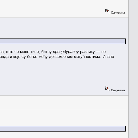
Сачувана
на, што се мене тиче, битну
процедуралну
разлику — не
а онда и које су боље међу дозвољеним могућностима. Иначе
Сачувана