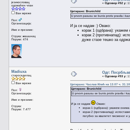
језикословац
«
Одговор #52 у:
13
одомаћен члан
Цитирано: Brunichild
Ван мреже
U prvom pasusu se bunis protiv pravila i ka
Пол:
Организација:
И ја се надам :) Овако:
Име и презиме:
корак 1 (одбрана): укажем
корак 2 (противнапад): исп
Струка:
машинац
дуже стазе тешко за одржа
Поруке: 474
Madiuxa
Одг: Посрбља
староседелац
«
Одговор #53 у:
13
Ван мреже
Цитирано: Часлав Илић на 13.07 ч. 31.10
Цитирано: Brunichild
Пол:
Организација:
U prvom pasusu se bunis protiv pravila i ka
Име и презиме:
И ја се надам
Овако:
Струка:
корак 1 (одбрана): укажем онима
Поруке: 7.477
корак 2 (противнапад): испостави
погубно за квалитет писменог и