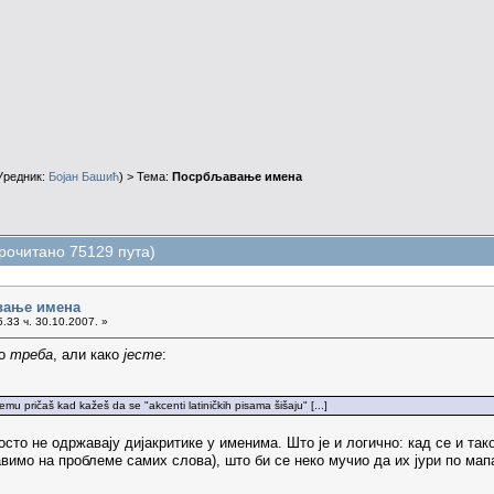
Уредник:
Бојан Башић
) > Тема:
Посрбљавање имена
очитано 75129 пута)
вање имена
.33 ч. 30.10.2007. »
ко
треба
, али како
јесте
:
mu pričaš kad kažeš da se "akcenti latiničkih pisama šišaju" [...]
осто не одржавају дијакритике у именима. Што је и логично: кад се и тако
авимо на проблеме самих слова), што би се неко мучио да их јури по мапа