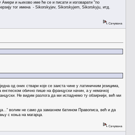
 Амери и њихово име ће се и писати и изговарати "по
зију тог имена - Sikorskyjev, Sikorskyjem, Sikorskyju, итд.
Сачувана
 једна од оних ствари које се заиста чине у латиничким језицима,
а енглеском обично пише на француски начин, а у немачкој
француски. Не видим разлога да ми испаднемо ту обзирнији, већ ми
а...“ волим не само да замахнем батином Правописа, већ и да
ању с коња на магарца.
Сачувана