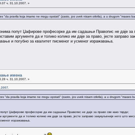
.07 ч. 31.10.2007. »
zes "da pravila koja imamo ne mogu opstati" (zasto, jos uvek nisam otkrila), a u drugom "mases ba
 онима попут Џафирове професорке да им садашњи Правопис не даје за п
оставим аргументе да и толико колико им даје за право, јесте заправо зак
вање и погубно за квалитет писменог и усменог изражавања.
вање имена
.28 ч. 31.10.2007. »
.2007.
zes "da pravila koja imamo ne mogu opstati" (zasto, jos uvek nisam otkrila), a u drugom "mases b
 попут Џафирове професорке да им садашњи Правопис не даје за право све како тврде;
м аргументе да и толико колико им даје за право, јесте заправо закукуљеније него што мис
 усменог изражавања.