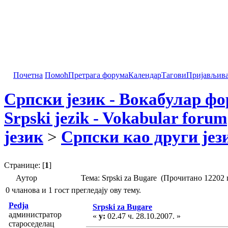
Почетна
Помоћ
Претрага форума
Календар
Тагови
Пријављив
Српски језик - Вокабулар ф
Srpski jezik - Vokabular forum
језик
>
Српски као други јез
Странице: [
1
]
Аутор
Тема: Srpski za Bugare (Прочитано 12202 
0 чланова и 1 гост прегледају ову тему.
Pedja
Srpski za Bugare
администратор
«
у:
02.47 ч. 28.10.2007. »
староседелац