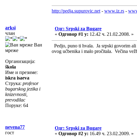
http://pedja.supurovic.net
-
www.iz.rs
-
www
arksi
Одг: Srpski za Bugare
члан
«
Одговор #1 у:
12.42 ч. 21.02.2008. »
Ван
Pedjo, puno ti hvala. Ja srpski govorim al
мреже
ovog ućbenika i malo pročitala. Večina vežbe
Организација:
škola
Име и презиме:
iskra isaeva
Струка:
profesor
bugarskog jezika i
knizevnosti,
prevodilac
Поруке: 64
nevena77
Одг: Srpski za Bugare
гост
«
Одговор #2 у:
16.49 ч. 23.02.2009. »