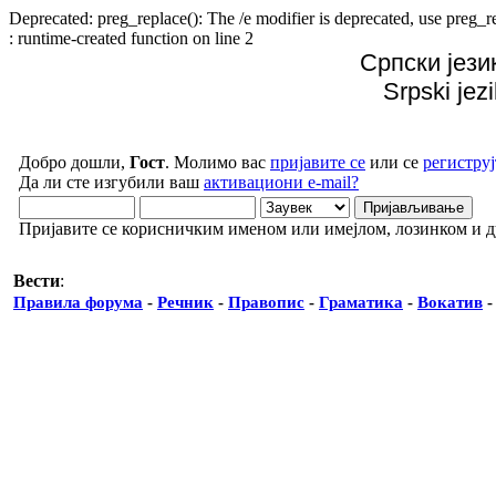
Deprecated: preg_replace(): The /e modifier is deprecated, use preg
: runtime-created function on line 2
Српски јези
Srpski jez
Добро дошли,
Гост
. Молимо вас
пријавите се
или се
региструј
Да ли сте изгубили ваш
активациони e-mail?
Пријавите се корисничким именом или имејлом, лозинком и 
Вести
:
Правила форума
-
Речник
-
Правопис
-
Граматика
-
Вокатив