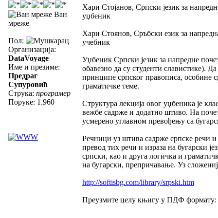
Хари Стојанов, Српски језик за напред
Ван
уџбеник
мреже
Хари Стоянов, Сръбски език за напред
Пол:
учебник
Организација:
DataVoyage
Уџбеник Српски језик за напредне почет
Име и презиме:
обавезно да су студенти славистике). Д
Предраг
принципе српског правописа, особине с
Супуровић
граматичке теме.
Струка:
програмер
Поруке: 1.960
Структура лекција овог уџбеника је кла
вежбе садрже и додатно штиво. На почет
усмерено углавном превођењу са бугарск
Речници уз штива садрже српске речи и
превод тих речи и израза на бугарски је
српски, као и друга логичка и граматич
на бугарски, препричавање. Уз сложениј
http://softisbg.com/library/srpski.htm
Преузмите целу књигу у ПДФ формату