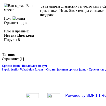
Ван
Ја студирам славистику и често сам у 
мреже
граматике. Ипак бих хтела да се захвал
поздрава!
Пол:
Организација:
Име и презиме:
Невена Цветкова
Поруке: 8
Тагови:
Странице: [
1
]
Српски језик - Вокабулар форум
Srpski jezik - Vokabular forum
>
Страни језици и српски језик
>
Српски као 
Powered by SMF 1.1 R