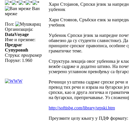
Хари Стојанов, Српски језик за напред
Ван
уџбеник
мреже
Хари Стоянов, Сръбски език за напред
Пол:
учебник
Организација:
DataVoyage
Уџбеник Српски језик за напредне почет
Име и презиме:
обавезно да су студенти славистике). Д
Предраг
принципе српског правописа, особине с
Супуровић
граматичке теме.
Струка:
програмер
Поруке: 1.960
Структура лекција овог уџбеника је кла
вежбе садрже и додатно штиво. На почет
усмерено углавном превођењу са бугарск
Речници уз штива садрже српске речи и
превод тих речи и израза на бугарски је
српски, као и друга логичка и граматич
на бугарски, препричавање. Уз сложениј
http://softisbg.com/library/srpski.htm
Преузмите целу књигу у ПДФ формату