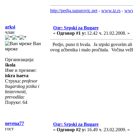
http://pedja.supurovic.net
-
www.iz.rs
-
www
arksi
Одг: Srpski za Bugare
члан
«
Одговор #1 у:
12.42 ч. 21.02.2008. »
Ван
Pedjo, puno ti hvala. Ja srpski govorim al
мреже
ovog ućbenika i malo pročitala. Večina vežbe
Организација:
škola
Име и презиме:
iskra isaeva
Струка:
profesor
bugarskog jezika i
knizevnosti,
prevodilac
Поруке: 64
nevena77
Одг: Srpski za Bugare
гост
«
Одговор #2 у:
16.49 ч. 23.02.2009. »