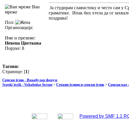
Ван
Ја студирам славистику и често сам у 
мреже
граматике. Ипак бих хтела да се захвал
поздрава!
Пол:
Организација:
Име и презиме:
Невена Цветкова
Поруке: 8
Тагови:
Странице: [
1
]
Српски језик - Вокабулар форум
Srpski jezik - Vokabular forum
>
Страни језици и српски језик
>
Српски као 
Powered by SMF 1.1 R