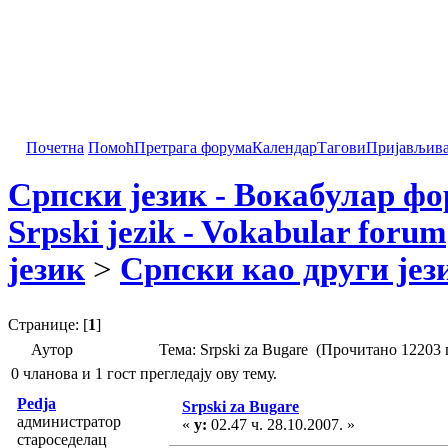
Почетна
Помоћ
Претрага форума
Календар
Тагови
Пријављив
Српски језик - Вокабулар ф
Srpski jezik - Vokabular forum
језик
>
Српски као други јез
Странице: [
1
]
Аутор
Тема: Srpski za Bugare (Прочитано 12203 
0 чланова и 1 гост прегледају ову тему.
Pedja
Srpski za Bugare
администратор
«
у:
02.47 ч. 28.10.2007. »
староседелац