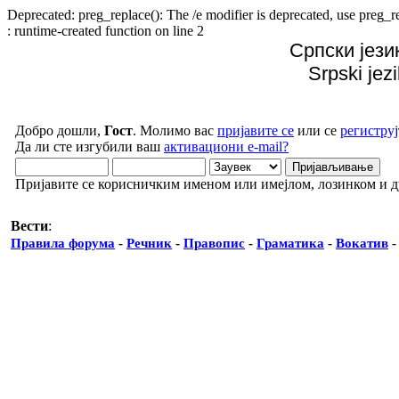
Deprecated: preg_replace(): The /e modifier is deprecated, use preg
: runtime-created function on line 2
Српски јези
Srpski jez
Добро дошли,
Гост
. Молимо вас
пријавите се
или се
региструј
Да ли сте изгубили ваш
активациони e-mail?
Пријавите се корисничким именом или имејлом, лозинком и 
Вести
:
Правила форума
-
Речник
-
Правопис
-
Граматика
-
Вокатив