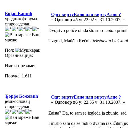
Бојан Башић
Одг: виртуЕлно или виртуАлно ?
уредник форума
«
Одговор #5 у:
22.02 ч. 31.10.2007. »
староседелац
Dvojstvo potiče otuda što smo
-ualan
primili
Ван
мреже
Uzgred, Matičin Rečnik
tekstuelan
i
tekstua
Пол:
Организација:
Име и презиме:
Поруке: 1.611
Ђорђе Божовић
Одг: виртуЕлно или виртуАлно ?
језикословац
«
Одговор #6 у:
22.55 ч. 31.10.2007. »
староседелац
Zaista? Da, to sam se izgleda ja zbunio, sad
Ван
мреже
I mislio sam da se radi o dvama različitim j