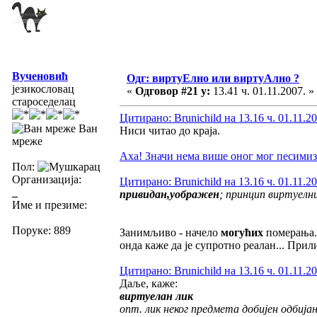
Вученовић
Одг: виртуЕлно или виртуАлно ?
језикословац
«
Одговор #21 у:
13.41 ч. 01.11.2007. »
староседелац
Цитирано: Brunichild на 13.16 ч. 01.11.20
Ван
Ниси читао до краја.
мреже
Аха! Значи нема више оног мог песимиз
Пол:
Организација:
Цитирано: Brunichild на 13.16 ч. 01.11.20
_
привидан,уображен
; принцип виртуелн
Име и презиме:
Поруке: 889
Занимљиво - начело
могућих
померања.
онда каже да је супротно реалан... Прил
Цитирано: Brunichild на 13.16 ч. 01.11.20
Даље, каже:
виртуелан лик
опт. лик неког предмета добијен одбија