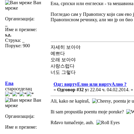
Ван
Ена, српски или енглески - та мешавина 
мреже
Погледао сам у Правопису који сам ево ј
Организација:
Правописном речнику, али ми јр он био
_
Име и презиме:
s.z.
Струка:
_
Поруке: 900
자세히 보아야
예쁘다
오래 보아야
사랑스럽다
너도 그렇다
Ena
Одг: виртуЕлно или виртуАлно ?
староседелац
«
Одговор #32 у:
22.04 ч. 04.02.2014. »
Ван
Ali, kako ne kapiraš,
, poenta je 
мреже
Ili sam propustila poentu moje poruke?
Организација:
Rđavo tumačenje, auh.
Име и презиме: