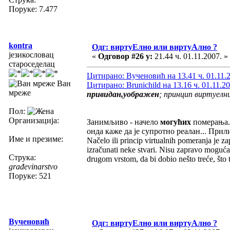
Поруке: 7.477
kontra
Одг: виртуЕлно или виртуАлно ?
језикословац
«
Одговор #26 у:
21.44 ч. 01.11.2007. »
староседелац
Цитирано: Вученовић на 13.41 ч. 01.11.
Ван
Цитирано: Brunichild на 13.16 ч. 01.11.20
мреже
привидан,уображен
; принцип виртуелн
Пол:
Организација:
Занимљиво - начело
могућих
померања.
онда каже да је супротно реалан... Прил
Име и презиме:
Načelo ili princip virtualnih pomeranja je z
izračunati neke stvari. Nisu zapravo moguć
Струка:
drugom vrstom, da bi dobio nešto treće, što
građevinarstvo
Поруке: 521
Вученовић
Одг: виртуЕлно или виртуАлно ?