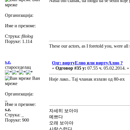
Našla bih članak, da mogu da se setim koje 
мреже
Организација:
Име и презиме:
Струка:
filolog
Поруке: 1.114
These our actors, as I foretold you, were all sp
s.z.
Одг: виртуЕлно или виртуАлно ?
староседелац
«
Одговор #35 у:
07.55 ч. 05.02.2014. »
Ван
Није лако.. Тај чланак излази од 80-их
мреже
Организација:
_
Име и презиме:
s.z.
자세히 보아야
Струка:
_
예쁘다
Поруке: 900
오래 보아야
사랑스럽다