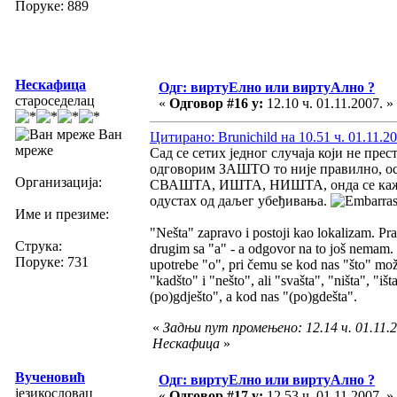
Поруке: 889
Нескафица
Одг: виртуЕлно или виртуАлно ?
староседелац
«
Одговор #16 у:
12.10 ч. 01.11.2007. »
Ван
Цитирано: Brunichild на 10.51 ч. 01.11.20
мреже
Сад се сетих једног случаја који не пр
одговорим ЗАШТО то није правилно, оси
Организација:
СВАШТА, ИШТА, НИШТА, онда се каже и 
одустах од даљег убеђивања.
Име и презиме:
"Nešta" zapravo i postoji kao lokalizam. Pra
Струка:
drugim sa "a" - a odgovor na to još nemam. 
Поруке: 731
upotrebe "o", pri čemu se kod nas "što" može
"kadšto" i "nešto", ali "svašta", "ništa", "iš
(po)gdješto", a kod nas "(po)gdešta".
«
Задњи пут промењено: 12.14 ч. 01.11.2
Нескафица
»
Вученовић
Одг: виртуЕлно или виртуАлно ?
језикословац
«
Одговор #17 у:
12.53 ч. 01.11.2007. »