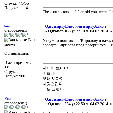
Струка:
filolog
Поруке: 1.114
These our actors, as I foretold you, were all sp
s.z.
Одг: виртуЕлно или виртуАлно ?
староседелац
«
Одговор #33 у:
22.10 ч. 04.02.2014. »
Ван
Уз дужно поштовање Ћирилову и вама, по
мреже
вребајте Ћирилова пред позориштем.. Пр
Организација:
_
Име и презиме:
s.z.
자세히 보아야
Струка:
_
예쁘다
Поруке: 900
오래 보아야
사랑스럽다
너도 그렇다
Ena
Одг: виртуЕлно или виртуАлно ?
староседелац
«
Одговор #34 у:
22.50 ч. 04.02.2014. »
Ван