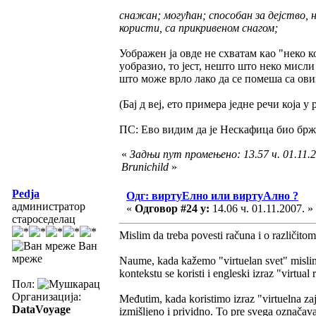
снажан; могућан; способан за дејство, н
користи, са прикривеном снагом;
Уображен ја овде не схватам као "неко ко
уобразио, то јест, нешто што неко мисли 
што може врло лако да се помеша са ов
(Бај д веј, ето примера једне речи која
ПС: Ево видим да је Нескафица био бржи
«
Задњи пут промењено: 13.57 ч. 01.11.2
Brunichild
»
Pedja
Одг: виртуЕлно или виртуАлно ?
администратор
«
Одговор #24 у:
14.06 ч. 01.11.2007. »
староседелац
Mislim da treba povesti računa i o različito
Ван
мреже
Naume, kada kažemo "virtuelan svet" mislimo 
kontekstu se koristi i engleski izraz "virtual 
Пол:
Организација:
Međutim, kada koristimo izraz "virtuelna za
DataVoyage
izmišljeno i prividno. To pre svega označava