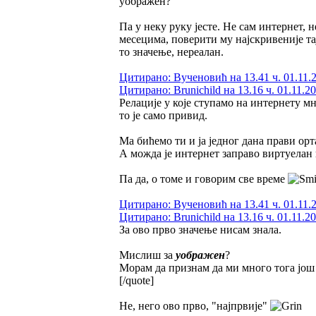
уображен?
Па у неку руку јесте. Не сам интернет, 
месецима, поверити му најскривеније тај
то значење, нереалан.
Цитирано: Вученовић на 13.41 ч. 01.11.
Цитирано: Brunichild на 13.16 ч. 01.11.20
Релације у које ступамо на интернету мн
то је само привид.
Ма бићемо ти и ја једног дана прави ор
А можда је интернет заправо виртуелан
Па да, о томе и говорим све време
Цитирано: Вученовић на 13.41 ч. 01.11.
Цитирано: Brunichild на 13.16 ч. 01.11.20
За ово прво значење нисам знала.
Мислиш за
уображен
?
Морам да признам да ми много тога још 
[/quote]
Не, него ово прво, "најпрвије"