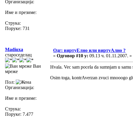
Организација:
Име и презиме:
Струка:
Поруке: 731
Madiuxa
Одг: виртуЕлно или виртуАлно ?
староседелац
«
Одговор #10 у:
09.13 ч. 01.11.2007. »
Ван
Hvala. Vec sam pocela da sumnjam u samu
мреже
Osim toga, kontrAverzan zvuci mnooogo g
Пол:
Организација:
Име и презиме:
Струка:
Поруке: 7.477