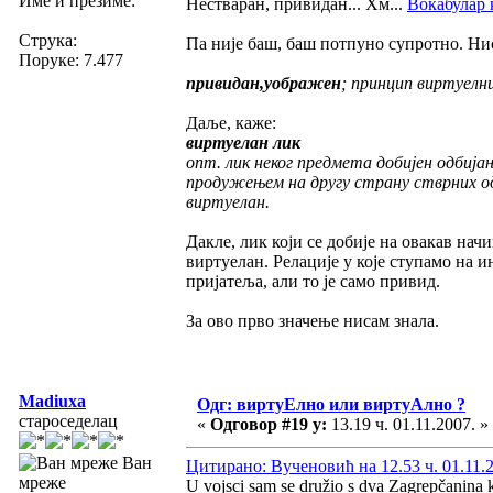
Име и презиме:
Нестваран, привидан... Хм...
Вокабулар 
Струка:
Па није баш, баш потпуно супротно. Нис
Поруке: 7.477
привидан,уображен
; принцип виртуелн
Даље, каже:
виртуелан лик
опт. лик неког предмета добијен одбија
продужењем на другу страну стврних одб
виртуелан.
Дакле, лик који се добије на овакав начин
виртуелан. Релације у које ступамо на и
пријатеља, али то је само привид.
За ово прво значење нисам знала.
Madiuxa
Одг: виртуЕлно или виртуАлно ?
староседелац
«
Одговор #19 у:
13.19 ч. 01.11.2007. »
Ван
Цитирано: Вученовић на 12.53 ч. 01.11.
мреже
U vojsci sam se družio s dva Zagrepčanina k