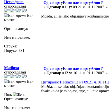
Нескафица
Одг: виртуЕлно или виртуАлно ?
староседелац
«
Одговор #11 у:
09.21 ч. 01.11.2007. »
Ван
Možda, ali se lako objašnjava kontaminacijo
мреже
Организација:
Име и презиме:
Струка:
Поруке: 731
Madiuxa
Одг: виртуЕлно или виртуАлно ?
староседелац
«
Одговор #12 у:
10.11 ч. 01.11.2007. »
Ван
Цитирано: Нескафица на 09.21 ч. 01.11.
мреже
Možda, ali se lako objašnjava kontaminacijo
Svakako da je to objasnjenje, ali nije opra
Пол:
Организација:
Име и презиме: