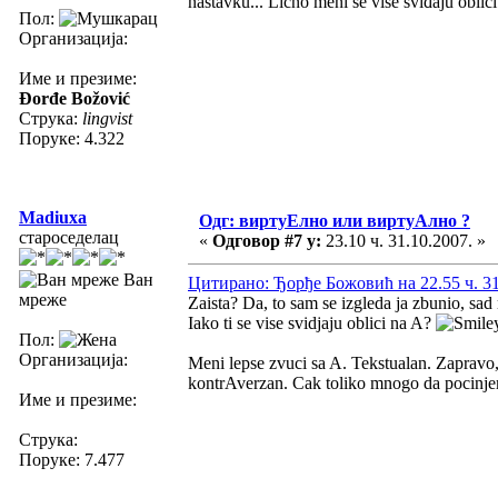
nastavku... Lično meni se više sviđaju oblici
Пол:
Организација:
Име и презиме:
Đorđe Božović
Струка:
lingvist
Поруке: 4.322
Madiuxa
Одг: виртуЕлно или виртуАлно ?
староседелац
«
Одговор #7 у:
23.10 ч. 31.10.2007. »
Ван
Цитирано: Ђорђе Божовић на 22.55 ч. 31
мреже
Zaista? Da, to sam se izgleda ja zbunio, sad
Iako ti se vise svidjaju oblici na A?
Пол:
Организација:
Meni lepse zvuci sa A. Tekstualan. Zapravo,
kontrAverzan. Cak toliko mnogo da pocinje
Име и презиме:
Струка:
Поруке: 7.477