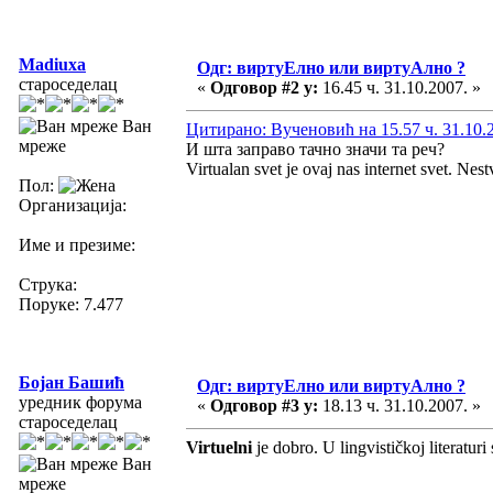
Madiuxa
Одг: виртуЕлно или виртуАлно ?
староседелац
«
Одговор #2 у:
16.45 ч. 31.10.2007. »
Ван
Цитирано: Вученовић на 15.57 ч. 31.10.
мреже
И шта заправо тачно значи та реч?
Virtualan svet je ovaj nas internet svet. Nest
Пол:
Организација:
Име и презиме:
Струка:
Поруке: 7.477
Бојан Башић
Одг: виртуЕлно или виртуАлно ?
уредник форума
«
Одговор #3 у:
18.13 ч. 31.10.2007. »
староседелац
Virtuelni
je dobro. U lingvističkoj literaturi 
Ван
мреже