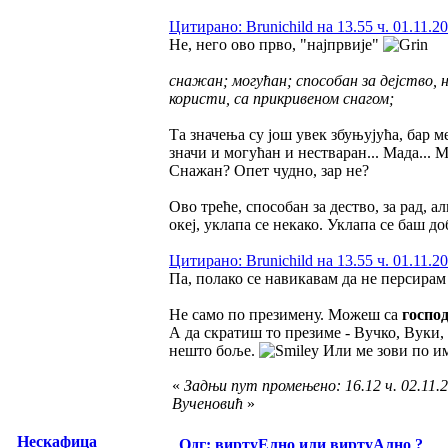
Цитирано: Brunichild на 13.55 ч. 01.11.20
Не, него ово прво, "најпрвије"
снажан; могућан; способан за дејство, н
користи, са прикривеном снагом;
Та значења су још увек збуњујућа, бар м
значи и могућан и нестваран... Мада... 
Снажан? Опет чудно, зар не?
Ово треће, способан за дество, за рад, 
океј, уклапа се некако. Уклапа се баш
Цитирано: Brunichild на 13.55 ч. 01.11.20
Па, полако се навикавам да не персирам
Не само по презимену. Можеш са
госпо
А да скратиш то презиме - Вучко, Вуки, 
нешто боље.
Или ме зови по им
«
Задњи пут промењено: 16.12 ч. 02.11.2
Вученовић
»
Нескафица
Одг: виртуЕлно или виртуАлно ?