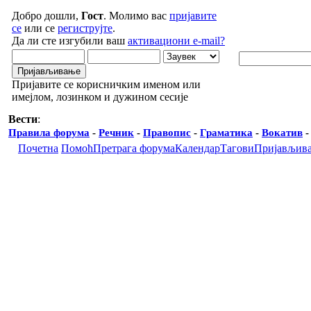
Добро дошли,
Гост
. Молимо вас
пријавите
се
или се
региструјте
.
Да ли сте изгубили ваш
активациони e-mail?
Пријавите се корисничким именом или
имејлом, лозинком и дужином сесије
Вести
:
Правила форума
-
Речник
-
Правопис
-
Граматика
-
Вокатив
Почетна
Помоћ
Претрага форума
Календар
Тагови
Пријављив