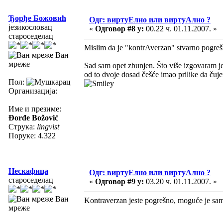
Ђорђе Божовић
Одг: виртуЕлно или виртуАлно ?
језикословац
«
Одговор #8 у:
00.22 ч. 01.11.2007. »
староседелац
Mislim da je "kontrAverzan" stvarno pogrešn
Ван
мреже
Sad sam opet zbunjen. Što više izgovaram j
od to dvoje dosad češće imao prilike da čuje
Пол:
Организација:
Име и презиме:
Đorđe Božović
Струка:
lingvist
Поруке: 4.322
Нескафица
Одг: виртуЕлно или виртуАлно ?
староседелац
«
Одговор #9 у:
03.20 ч. 01.11.2007. »
Ван
Kontraverzan jeste pogrešno, moguće je sa
мреже