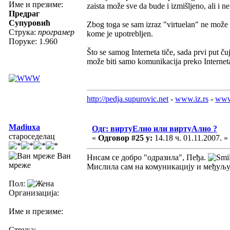
Име и презиме:
zaista može sve da bude i izmišljeno, ali i ne
Предраг
Супуровић
Zbog toga se sam izraz "virtuelan" ne može u
Струка:
програмер
kome je upotrebljen.
Поруке: 1.960
Što se samog Interneta tiče, sada prvi put ču
može biti samo komunikacija preko Internet
http://pedja.supurovic.net
-
www.iz.rs
-
www
Madiuxa
Одг: виртуЕлно или виртуАлно ?
староседелац
«
Одговор #25 у:
14.18 ч. 01.11.2007. »
Ван
Нисам се добро "одразила", Пеђа.
мреже
Мислила сам на комуникацију и међуљудс
Пол:
Организација:
Име и презиме:
Струка: