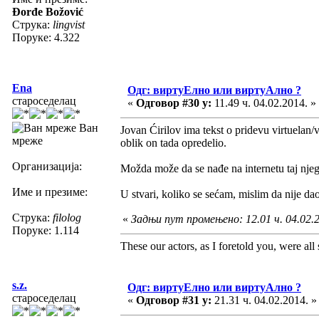
Đorđe Božović
Струка:
lingvist
Поруке: 4.322
Ena
Одг: виртуЕлно или виртуАлно ?
староседелац
«
Одговор #30 у:
11.49 ч. 04.02.2014. »
Ван
Jovan Ćirilov ima tekst o pridevu virtuelan/
мреже
oblik on tada opredelio.
Организација:
Možda može da se nađe na internetu taj nj
Име и презиме:
U stvari, koliko se sećam, mislim da nije da
Струка:
filolog
«
Задњи пут промењено: 12.01 ч. 04.02.
Поруке: 1.114
These our actors, as I foretold you, were all sp
s.z.
Одг: виртуЕлно или виртуАлно ?
староседелац
«
Одговор #31 у:
21.31 ч. 04.02.2014. »