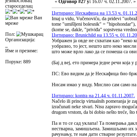
језикословац
«
Одговор #27 у:
16.07 ч. 02.11.2007. »
староседелац
Цитирано: Нескафица на 13.53 ч. 01.11.
Ван
Imaj u vidu, Vučenoviću, da pridevi "uobraže
мреже
tome "umišljeni bolesnik" = "hipohondar"), 
(kome se, dakle, "priviđa" sopstvena vrednos
Пол:
Цитирано: Brunichild на 13.55 ч. 01.11.20
Организација:
Уображен ја овде не схватам као "неко ко
_
уобразио, то јест, нешто што неко мисли 
Име и презиме:
што може врло лако да се помеша са ов
Поруке: 889
(Бај д веј, ето примера једне речи која
ПС: Ево видим да је Нескафица био бржи
Нисам имао у виду. Мислио сам само на 
Цитирано: kontra на 21.44 ч. 01.11.2007.
Načelo ili princip virtualnih pomeranja je z
izračunati neke stvari. Nisu zapravo moguć
drugom vrstom, da bi dobio nešto treće, što
Па и то се сад уклапа! Та померања дакл
нестварна, замишљена. Замишљамо их з
рачунању, те нам дати стварне резултат