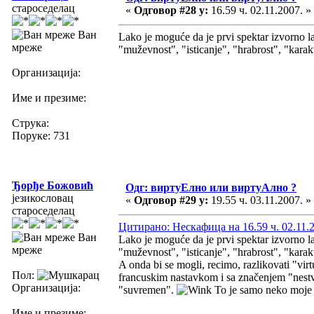
староседелац
«
Одговор #28 у:
16.59 ч. 02.11.2007. »
Ван
Lako je moguće da je prvi spektar izvorno la
мреже
"muževnost", "isticanje", "hrabrost", "karak
Организација:
Име и презиме:
Струка:
Поруке: 731
Ђорђе Божовић
Одг: виртуЕлно или виртуАлно ?
језикословац
«
Одговор #29 у:
19.55 ч. 03.11.2007. »
староседелац
Цитирано: Нескафица на 16.59 ч. 02.11.
Ван
Lako je moguće da je prvi spektar izvorno la
мреже
"muževnost", "isticanje", "hrabrost", "karak
A onda bi se mogli, recimo, razlikovati "vir
Пол:
francuskim nastavkom i sa značenjem "nestvar
Организација:
"suvremen".
To je samo neko moje 
Име и презиме: