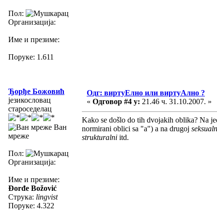
Пол:
Организација:
Име и презиме:
Поруке: 1.611
Ђорђе Божовић
Одг: виртуЕлно или виртуАлно ?
језикословац
«
Одговор #4 у:
21.46 ч. 31.10.2007. »
староседелац
Kako se došlo do tih dvojakih oblika? Na j
Ван
normirani oblici sa "a") a na drugoj
seksualn
мреже
strukturalni
itd.
Пол:
Организација:
Име и презиме:
Đorđe Božović
Струка:
lingvist
Поруке: 4.322