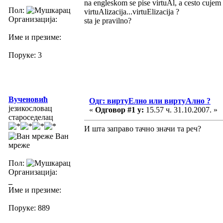
na engleskom se pise virtuAl, a cesto cujem 
Пол:
virtuAlizacija...virtuElizacija ?
Организација:
sta je pravilno?
Име и презиме:
Поруке: 3
Вученовић
Одг: виртуЕлно или виртуАлно ?
језикословац
«
Одговор #1 у:
15.57 ч. 31.10.2007. »
староседелац
И шта заправо тачно значи та реч?
Ван
мреже
Пол:
Организација:
_
Име и презиме:
Поруке: 889