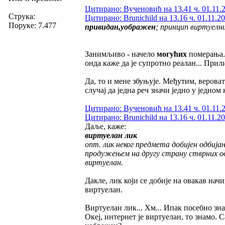
Цитирано: Вученовић на 13.41 ч. 01.11.
Струка:
Цитирано: Brunichild на 13.16 ч. 01.11.20
Поруке: 7.477
привидан,уображен
; принцип виртуелн
Занимљиво - начело
могућих
померања.
онда каже да је супротно реалан... Прил
Да, то и мене збуњује. Међутим, вероват
случај да једна реч значи једно у једном
Цитирано: Вученовић на 13.41 ч. 01.11.
Цитирано: Brunichild на 13.16 ч. 01.11.20
Даље, каже:
виртуелан лик
опт. лик неког предмета добијен одбија
продужењем на другу страну стврних одб
виртуелан.
Дакле, лик који се добије на овакав начин
виртуелан.
Виртуелан лик... Хм... Ипак посебно знач
Океј, интернет је виртуелан, то знамо. 