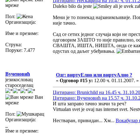
Цитирано: Нескафица на 10.47 ч. 01.11.
мреже
Daleko bilo da jeste
ali je uvek za
Пол:
Мени је то понекад најзанимљивије. П
Организација:
није тачно.
Име и презиме:
Сад се сетих једног случаја који не пр
одговорим ЗАШТО то није правилно, оси
Струка:
СВАШТА, ИШТА, НИШТА, онда се каже и 
Поруке: 7.477
одустах од даљег убеђивања.
Вученовић
Одг: виртуЕлно или виртуАлно ?
језикословац
«
Одговор #15 у:
12.00 ч. 01.11.2007. »
староседелац
Цитирано: Brunichild на 16.45 ч. 31.10.2
Ван
Цитирано: Вученовић на 15.57 ч. 31.10.
мреже
И шта заправо тачно значи та реч?
Virtualan svet je ovaj nas internet svet. Nest
Пол:
Организација:
Нестваран, привидан... Хм...
Вокабулар 
_
Име и презиме: