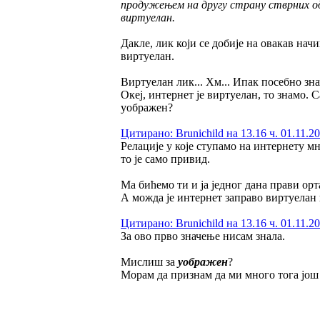
продужењем на другу страну стврних одб
виртуелан.
Дакле, лик који се добије на овакав начин
виртуелан.
Виртуелан лик... Хм... Ипак посебно знач
Океј, интернет је виртуелан, то знамо. 
уображен?
Цитирано: Brunichild на 13.16 ч. 01.11.20
Релације у које ступамо на интернету мн
то је само привид.
Ма бићемо ти и ја једног дана прави ор
А можда је интернет заправо виртуелан
Цитирано: Brunichild на 13.16 ч. 01.11.20
За ово прво значење нисам знала.
Мислиш за
уображен
?
Морам да признам да ми много тога још 