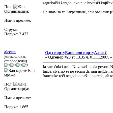
zagrebački žargon, ako nije hrvatski književ
Пол:
Организација:
Не знам за те Загрепчане, али овај лик 
Име и презиме:
Струка:
Поруке: 7.477
alcesta
Одг: виртуЕлно или виртуАлно ?
језикословац
«
Одговор #20 у:
13.35 ч. 01.11.2007. »
староседелац
Ja sam čula i neke Novosađane da govore N
Ван
Inače, stvarno se ne sećam da sam negde na
мреже
francuske reči nego kao naša upotreba, ali t
Пол:
Организација:
Име и презиме:
Поруке: 1.865