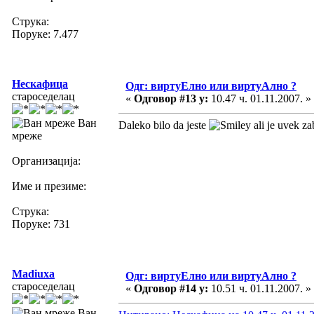
Струка:
Поруке: 7.477
Нескафица
Одг: виртуЕлно или виртуАлно ?
староседелац
«
Одговор #13 у:
10.47 ч. 01.11.2007. »
Ван
Daleko bilo da jeste
ali je uvek za
мреже
Организација:
Име и презиме:
Струка:
Поруке: 731
Madiuxa
Одг: виртуЕлно или виртуАлно ?
староседелац
«
Одговор #14 у:
10.51 ч. 01.11.2007. »
Ван