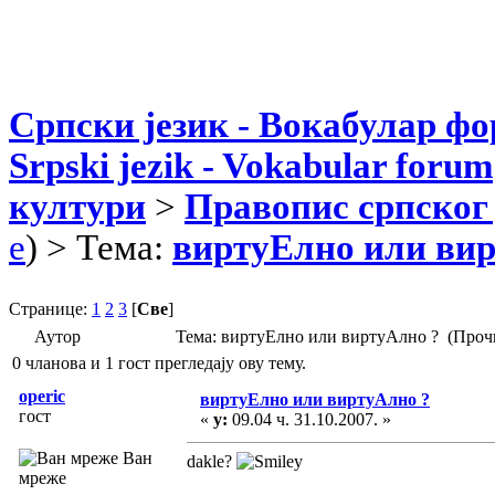
Српски језик - Вокабулар ф
Srpski jezik - Vokabular forum
култури
>
Правопис српског 
e
) > Тема:
виртуЕлно или ви
Странице:
1
2
3
[
Све
]
Аутор
Тема: виртуЕлно или виртуАлно ? (Проч
0 чланова и 1 гост прегледају ову тему.
operic
виртуЕлно или виртуАлно ?
гост
«
у:
09.04 ч. 31.10.2007. »
Ван
dakle?
мреже