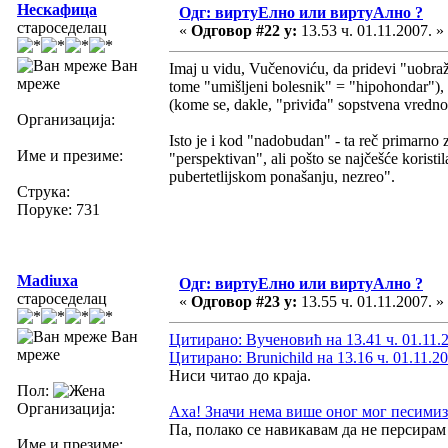
Нескафица
Одг: виртуЕлно или виртуАлно ?
староседелац
«
Одговор #22 у:
13.53 ч. 01.11.2007. »
Ван
Imaj u vidu, Vučenoviću, da pridevi "uobraže
мреже
tome "umišljeni bolesnik" = "hipohondar"), 
(kome se, dakle, "priviđa" sopstvena vrednos
Организација:
Isto je i kod "nadobudan" - ta reč primarno 
Име и презиме:
"perspektivan", ali pošto se najčešće korist
pubertetlijskom ponašanju, nezreo".
Струка:
Поруке: 731
Madiuxa
Одг: виртуЕлно или виртуАлно ?
староседелац
«
Одговор #23 у:
13.55 ч. 01.11.2007. »
Ван
Цитирано: Вученовић на 13.41 ч. 01.11.
мреже
Цитирано: Brunichild на 13.16 ч. 01.11.20
Ниси читао до краја.
Пол:
Организација:
Аха! Значи нема више оног мог песимиз
Па, полако се навикавам да не персирам
Име и презиме: