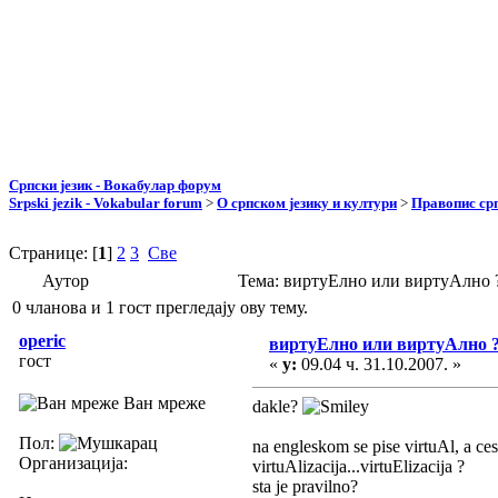
Српски језик - Вокабулар форум
Srpski jezik - Vokabular forum
>
О српском језику и култури
>
Правопис срп
Странице: [
1
]
2
3
Све
Аутор
Тема: виртуЕлно или виртуАлно 
0 чланова и 1 гост прегледају ову тему.
operic
виртуЕлно или виртуАлно 
гост
«
у:
09.04 ч. 31.10.2007. »
Ван мреже
dakle?
Пол:
na engleskom se pise virtuAl, a ces
Организација:
virtuAlizacija...virtuElizacija ?
sta je pravilno?