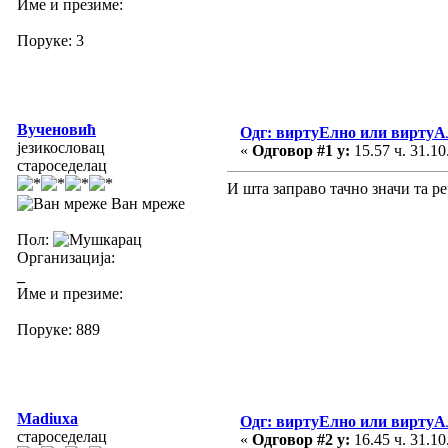
Име и презиме:
Поруке: 3
Вученовић
Одг: виртуЕлно или виртуА
језикословац
«
Одговор #1 у:
15.57 ч. 31.10
староседелац
И шта заправо тачно значи та ре
Ван мреже
Пол:
Организација:
_
Име и презиме:
Поруке: 889
Madiuxa
Одг: виртуЕлно или виртуА
староседелац
«
Одговор #2 у:
16.45 ч. 31.10