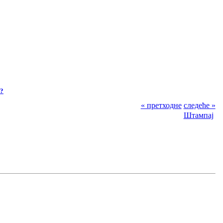
 ?
« претходне
следеће »
Штампај