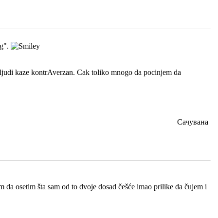
og".
o ljudi kaze kontrAverzan. Cak toliko mnogo da pocinjem da
Сачувана
m da osetim šta sam od to dvoje dosad češće imao prilike da čujem i