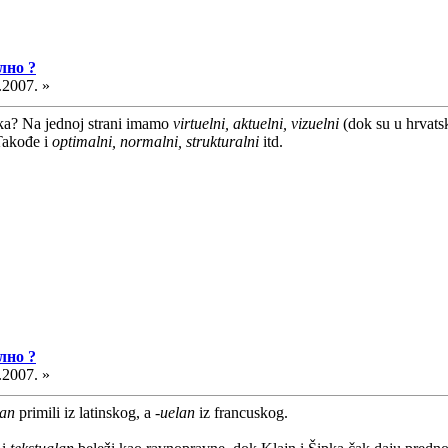
лно ?
.2007. »
ika? Na jednoj strani imamo
virtuelni, aktuelni, vizuelni
(dok su u hrvats
 Takođe i
optimalni, normalni, strukturalni
itd.
лно ?
.2007. »
lan
primili iz latinskog, a
-uelan
iz francuskog.