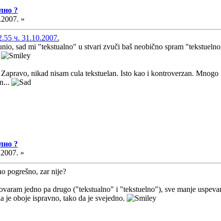
лно ?
.2007. »
55 ч. 31.10.2007.
bunio, sad mi "tekstualno" u stvari zvuči baš neobično spram "tekstueln
?
. Zapravo, nikad nisam cula tekstuelan. Isto kao i kontroverzan. Mnog
n...
лно ?
.2007. »
o pogrešno, zar nije?
ovaram jedno pa drugo ("tekstualno" i "tekstuelno"), sve manje uspeva
a je oboje ispravno, tako da je svejedno.