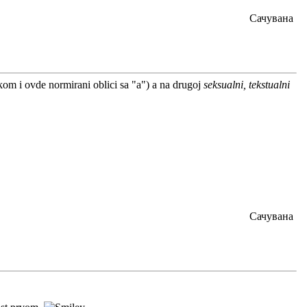
Сачувана
kom i ovde normirani oblici sa "a") a na drugoj
seksualni, tekstualni
Сачувана