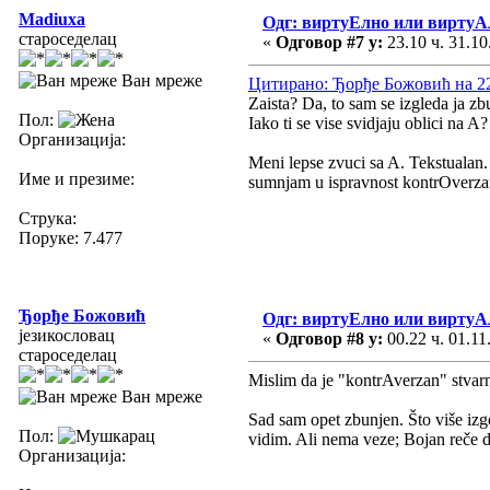
Madiuxa
Одг: виртуЕлно или виртуА
староседелац
«
Одговор #7 у:
23.10 ч. 31.10
Ван мреже
Цитирано: Ђорђе Божовић на 22.
Zaista? Da, to sam se izgleda ja z
Пол:
Iako ti se vise svidjaju oblici na A
Организација:
Meni lepse zvuci sa A. Tekstualan
Име и презиме:
sumnjam u ispravnost kontrOverza
Струка:
Поруке: 7.477
Ђорђе Божовић
Одг: виртуЕлно или виртуА
језикословац
«
Одговор #8 у:
00.22 ч. 01.11
староседелац
Mislim da je "kontrAverzan" stvarn
Ван мреже
Sad sam opet zbunjen. Što više izg
Пол:
vidim. Ali nema veze; Bojan reče d
Организација: