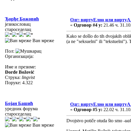
Ђорђе Божовић
Одг: виртуЕлно или виртуА
језикословац
«
Одговор #4 у:
21.46 ч. 31.10
староседелац
Kako se došlo do tih dvojakih obl
Ван мреже
(a ne "seksuelni" ili "tekstuelni").
Пол:
Организација:
Име и презиме:
Đorđe Božović
Струка:
lingvist
Поруке: 4.322
Бојан Башић
Одг: виртуЕлно или виртуА
уредник форума
«
Одговор #5 у:
22.02 ч. 31.10
староседелац
Dvojstvo potiče otuda što smo
-ua
Ван мреже