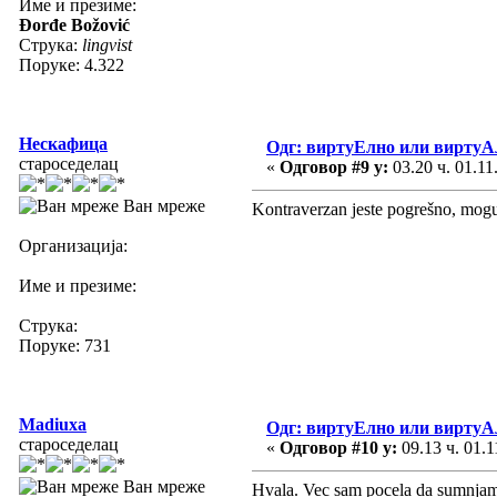
Име и презиме:
Đorđe Božović
Струка:
lingvist
Поруке: 4.322
Нескафица
Одг: виртуЕлно или виртуА
староседелац
«
Одговор #9 у:
03.20 ч. 01.11
Ван мреже
Kontraverzan jeste pogrešno, mogu
Организација:
Име и презиме:
Струка:
Поруке: 731
Madiuxa
Одг: виртуЕлно или виртуА
староседелац
«
Одговор #10 у:
09.13 ч. 01.1
Ван мреже
Hvala. Vec sam pocela da sumnja