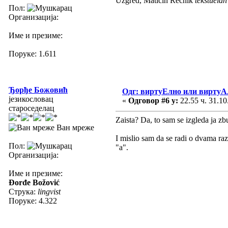
Uzgred, Matičin Rečnik
tekstuelan
Пол:
Организација:
Име и презиме:
Поруке: 1.611
Ђорђе Божовић
Одг: виртуЕлно или виртуА
језикословац
«
Одговор #6 у:
22.55 ч. 31.10
староседелац
Zaista? Da, to sam se izgleda ja z
Ван мреже
I mislio sam da se radi o dvama raz
Пол:
"a".
Организација:
Име и презиме:
Đorđe Božović
Струка:
lingvist
Поруке: 4.322