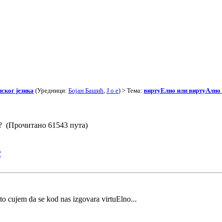
ског језика
(Уредници:
Бојан Башић
,
J o e
) > Тема:
виртуЕлно или виртуАлно
? (Прочитано 61543 пута)
?
to cujem da se kod nas izgovara virtuElno...