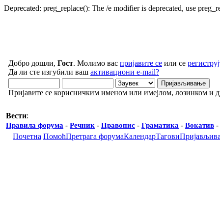
Deprecated: preg_replace(): The /e modifier is deprecated, use preg_
Добро дошли,
Гост
. Молимо вас
пријавите се
или се
региструј
Да ли сте изгубили ваш
активациони e-mail?
Пријавите се корисничким именом или имејлом, лозинком и 
Вести
:
Правила форума
-
Речник
-
Правопис
-
Граматика
-
Вокатив
Почетна
Помоћ
Претрага форума
Календар
Тагови
Пријављив