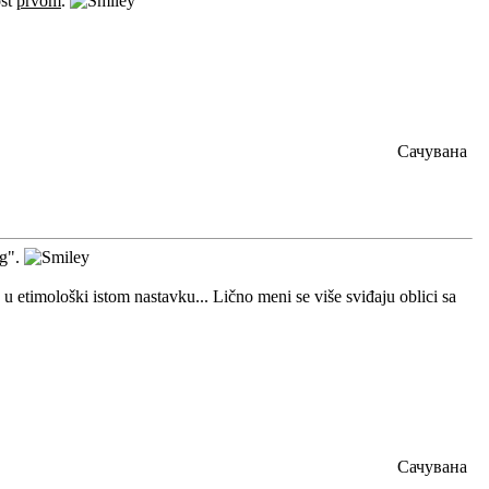
ost
prvom
.
Сачувана
og".
 u etimološki istom nastavku... Lično meni se više sviđaju oblici sa
Сачувана