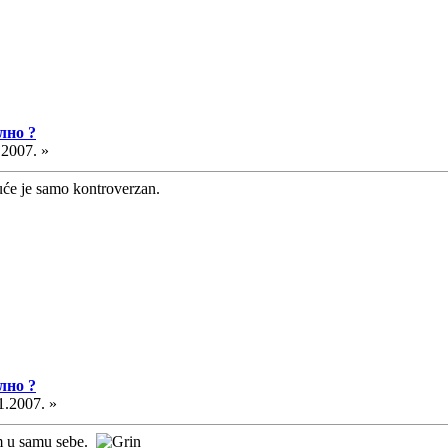
лно ?
.2007. »
će je samo kontroverzan.
лно ?
1.2007. »
m u samu sebe.