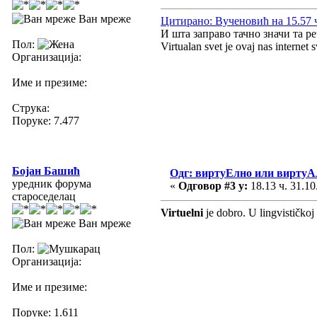
Ван мреже
Цитирано: Вученовић на 15.57 ч
И шта заправо тачно значи та ре
Пол:
Virtualan svet je ovaj nas internet 
Организација:
Име и презиме:
Струка:
Поруке: 7.477
Бојан Башић
Одг: виртуЕлно или виртуА
уредник форума
«
Одговор #3 у:
18.13 ч. 31.10
староседелац
Virtuelni
je dobro. U lingvističkoj l
Ван мреже
Пол:
Организација:
Име и презиме:
Поруке: 1.611