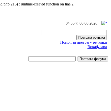
d.php(216) : runtime-created function on line 2
04.35 ч. 08.08.2026.
Помоћ за претрагу речника
Вокабулара