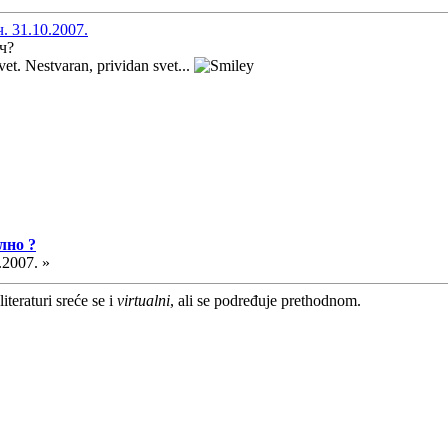
. 31.10.2007.
ч?
svet. Nestvaran, prividan svet...
лно ?
.2007. »
iteraturi sreće se i
virtualni
, ali se podređuje prethodnom.