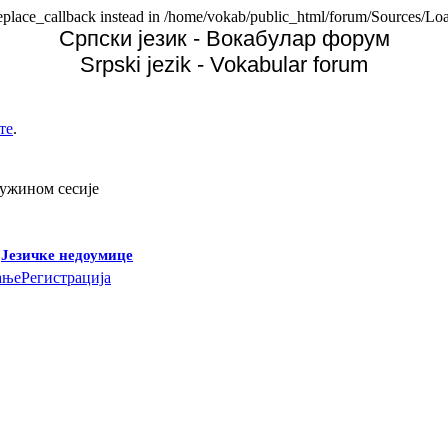
replace_callback instead in /home/vokab/public_html/forum/Sources/Loa
Српски језик - Вокабулар форум
Srpski jezik - Vokabular forum
те
.
дужином сесије
-
Језичке недоумице
ање
Регистрација