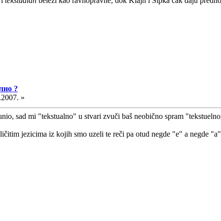
i
tekstualan
beleži kao ravnopravne, dok Klajn i Šipka čak daju predn
лно ?
.2007. »
bunio, sad mi "tekstualno" u stvari zvuči baš neobično spram "tekstueln
ličitim jezicima iz kojih smo uzeli te reči pa otud negde "e" a negde "a"