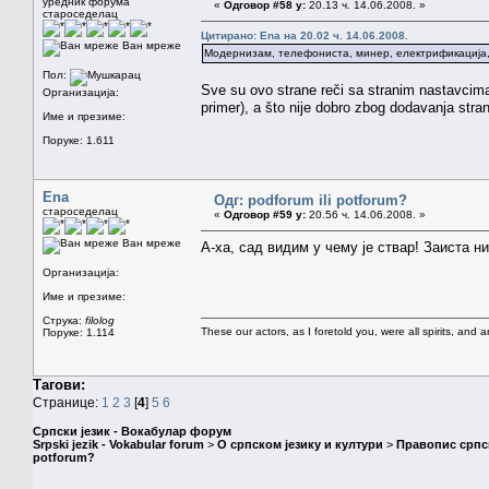
уредник форума
«
Одговор #58 у:
20.13 ч. 14.06.2008. »
староседелац
Цитирано: Ena на 20.02 ч. 14.06.2008.
Ван мреже
Модернизам, телефониста, минер, електрификација, 
Пол:
Sve su ovo strane reči sa stranim nastavcim
Организација:
primer), a što nije dobro zbog dodavanja str
Име и презиме:
Поруке: 1.611
Ena
Одг: podforum ili potforum?
староседелац
«
Одговор #59 у:
20.56 ч. 14.06.2008. »
Ван мреже
А-ха, сад видим у чему је ствар! Заиста н
Организација:
Име и презиме:
Струка:
filolog
These our actors, as I foretold you, were all spirits, and are
Поруке: 1.114
Тагови:
Странице:
1
2
3
[
4
]
5
6
Српски језик - Вокабулар форум
Srpski jezik - Vokabular forum
>
О српском језику и култури
>
Правопис српск
potforum?