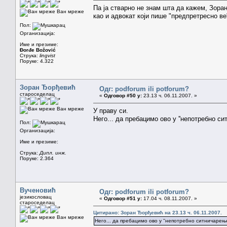
Па ја стварно не знам шта да кажем, Зоран
Ван мреже
као и адвокат који пише "предпретресно в
Пол:
Организација:
Име и презиме:
Đorđe Božović
Струка:
lingvist
Поруке: 4.322
Зоран Ђорђевић
Одг: podforum ili potforum?
староседелац
«
Одговор #50 у:
23.13 ч. 06.11.2007. »
Ван мреже
У праву си.
Него... да пребацимо ово у ''непотребно си
Пол:
Организација:
Име и презиме:
Струка:
Дипл. инж.
Поруке: 2.364
Вученовић
Одг: podforum ili potforum?
језикословац
«
Одговор #51 у:
17.04 ч. 08.11.2007. »
староседелац
Цитирано: Зоран Ђорђевић на 23.13 ч. 06.11.2007.
Ван мреже
Него... да пребацимо ово у ''непотребно ситничарење