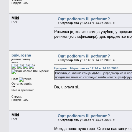
Поруке: 192
Miki
Одг: podforum ili potforum?
Гост
«
Одговор #54 у:
12.14 ч. 14.06.2008. »
Разилка је, колико сам ја упућен, у предм
речима (топлификација), док предметке м
bukuroshe
Одг: podforum ili potforum?
језикословац
«
Одговор #55 у:
17.48 ч. 14.06.2008. »
члан
Цитирано: Мирослав на 12.14 ч. 14.06.2008.
Ван мреже
Разилка је, колико сам ја упућен, у предмецима и на
предметке можемо слободно комбиновати (потфорум
Пол:
Организација:
Da, u pravu si...
***
Име и презиме:
Струка:
Поруке: 192
Miki
Одг: podforum ili potforum?
Гост
«
Одговор #56 у:
18.55 ч. 14.06.2008. »
Можда непотпуно горе. Страни наставци се