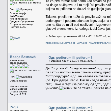
To za prvi format pise samo kao navod za jedn
Ван мреже
na druge slučajeve, a i tu stoji "ali pravilo
nač
kojima mi pričamo ne dolazi do gubljenja gla
Пол:
Организација:
DataVoyage
Takođe, pravilo ne kaže da pravilo važi za re
Име и презиме:
podprogram i podprocedura se izgovaraju na sl
Предраг Супуровић
Струка:
програмер
ono na šta se misli pod neslivenim izgovorom
Поруке: 1.960
glasovi prvenstveno iz razloga izobličavanja).
«
Задњи пут промењено: 01.16 ч. 05.11.2007. од ped
http://pedja.supurovic.net
-
www.iz.rs
-
www.supurovic.net
Ђорђе Божовић
Одг: podforum ili potforum?
језикословац
«
Одговор #46 у:
23.21 ч. 05.11.2007. »
староседелац
Да, "подтачка", "предтакмичење" и др. мор
Ван мреже
па зато и постоји мала станка између преф
"потпроцедура" и др. не налазе се сугласн
Пол:
(по
ТП
роцедура, као о
ТП
асти - овде нема 
Организација:
"тп"). Тако и "тф" (за разлику од "дт", "дд
Име и презиме:
умислио
), те се тачка ц заиста не
Đorđe Božović
Струка:
lingvist
Поруке: 4.322
Pedja
Одг: podforum ili potforum?
администратор