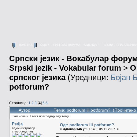
ПОЧЕТНА
ПОМОЋ
ПРЕТРАГА ФОРУМА
КАЛЕНДАР
ТАГОВИ
ПРИЈАВЉИВА
Српски језик - Вокабулар фору
Srpski jezik - Vokabular forum
>
О
српског језика
(Уредници:
Бојан 
potforum?
Странице:
1
2
3
[
4
]
5
6
Аутор
Тема: podforum ili potforum? (Прочитано
0 чланова и 1 гост прегледају ову тему.
Pedja
Одг: podforum ili potforum?
администратор
«
Одговор #45 у:
01.14 ч. 05.11.2007. »
староседелац