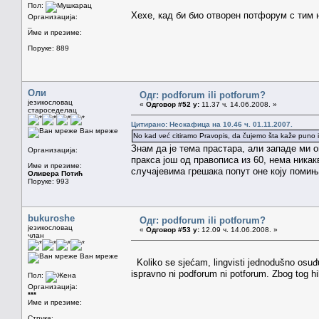
Пол:
Хехе, кад би био отворен потфорум с тим 
Организација:
_
Име и презиме:
Поруке: 889
Оли
Одг: podforum ili potforum?
језикословац
«
Одговор #52 у:
11.37 ч. 14.06.2008. »
староседелац
Цитирано: Нескафица на 10.46 ч. 01.11.2007.
Ван мреже
No kad već citiramo Pravopis, da čujemo šta kaže puno i
Знам да је тема прастара, али западе ми о
Организација:
пракса још од правописа из 60, нема никак
Име и презиме:
случајевима грешака попут оне коју помињ
Оливера Потић
Поруке: 993
bukuroshe
Одг: podforum ili potforum?
језикословац
«
Одговор #53 у:
12.09 ч. 14.06.2008. »
члан
Ван мреже
Koliko se sjećam, lingvisti jednodušno osuđuju 
ispravno ni podforum ni potforum. Zbog tog hib
Пол:
Организација:
***
Име и презиме:
Струка: