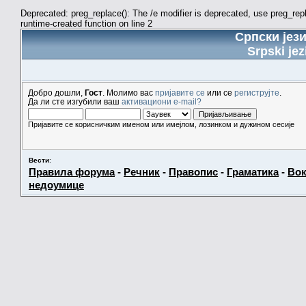
Deprecated: preg_replace(): The /e modifier is deprecated, use preg_re
runtime-created function on line 2
Српски јез
Srpski jez
Добро дошли,
Гост
. Молимо вас
пријавите се
или се
региструјте
.
Да ли сте изгубили ваш
активациони e-mail?
Пријавите се корисничким именом или имејлом, лозинком и дужином сесије
Вести
:
Правила форума
-
Речник
-
Правопис
-
Граматика
-
Вок
недоумице