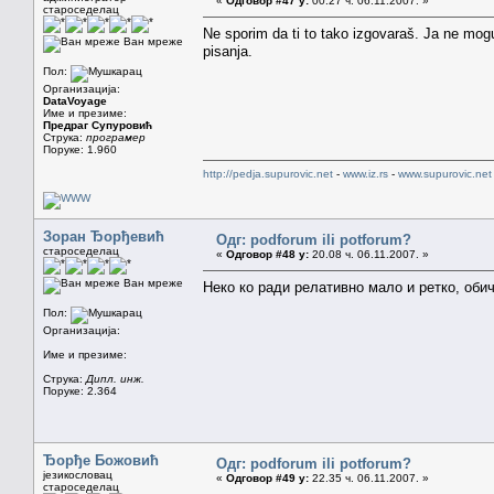
«
Одговор #47 у:
00.27 ч. 06.11.2007. »
староседелац
Ne sporim da ti to tako izgovaraš. Ja ne mogu
Ван мреже
pisanja.
Пол:
Организација:
DataVoyage
Име и презиме:
Предраг Супуровић
Струка:
програмер
Поруке: 1.960
http://pedja.supurovic.net
-
www.iz.rs
-
www.supurovic.net
Зоран Ђорђевић
Одг: podforum ili potforum?
староседелац
«
Одговор #48 у:
20.08 ч. 06.11.2007. »
Ван мреже
Неко ко ради релативно мало и ретко, оби
Пол:
Организација:
Име и презиме:
Струка:
Дипл. инж.
Поруке: 2.364
Ђорђе Божовић
Одг: podforum ili potforum?
језикословац
«
Одговор #49 у:
22.35 ч. 06.11.2007. »
староседелац