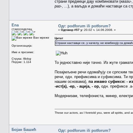
страни предмеци дају комбиновати (
квази-
раз-
, ...), а ваљда и домаћи наставци са с
Ena
Одг: podforum ili potforum?
староседелац
«
Одговор #57 у:
20.02 ч. 14.06.2008. »
Ван мреже
Цитат
Страни наставци се, у начелу, не комбинују са дома
Организација:
Име и презиме:
Струка:
filolog
Поруке: 1.114
То једноставно није тачно. Из жуте грамати
Позајмљене речи одомаћују се српским т
речи, одн. префиксима и суфиксима. Ти п
нашим основама),
па имамо суфиксе: - и
-ист(а), -ер, - ација, - ор,
одн. префиксе .а-, а
Модернизам, телефониста, минер, електриф
These our actors, as I foretold you, were all spirits, and are
Бојан Башић
Одг: podforum ili potforum?