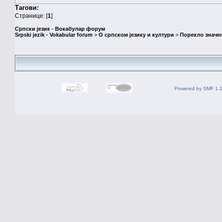
Тагови:
Странице: [
1
]
Српски језик - Вокабулар форум
Srpski jezik - Vokabular forum
>
О српском језику и култури
>
Порекло значе
Powered by SMF 1.