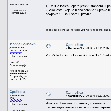
Име и презиме:
1) Da li je ložica uopšte jezički standard ili 
2) Ako jeste, koje je njeno poreklo? Upravo b
Струка:
filolog
Поруке: 1.114
se=pojesti". Da li sam u pravu?
These our actors, as I foretold you, were all spirits, and are
Ђорђе Божовић
Одг: ložica
језикословац
«
Одговор #1 у:
20.02 ч. 03.11.2007.
староседелац
Pa očigledno ima slovenski koren "leg" (ovde 
Ван мреже
Пол:
Организација:
Име и презиме:
Đorđe Božović
Струка:
lingvist
Поруке: 4.322
Сребрена
Одг: ložica
језикословац
«
Одговор #2 у:
20.39 ч. 03.11.2007.
члан
Има је у Нолитовом речнику Синонима ..
Ван мреже
Као народни називи још се помињу изрази
Организација: