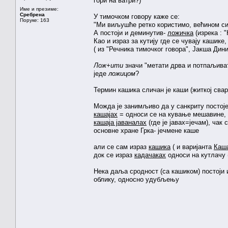
гори на ватри?)
Име и презиме:
Сребрена
У тимочком говору каже се:
Поруке: 163
"Ми виљушће ретко користимо, већином си
А постоји и деминутив-
ложичка
(изрека : 
Као и израз за кутију где се чувају кашике
( из "Речника тимочког говора", Јакша Дин
Лож+ити
значи "метати дрва и потпаљивати
једе
ложицом
?
Термин кашика сличан је каши (житкој сваре
Можда је занимљиво да у санкриту постоје
кашајах
= односи се на кување мешавине, 
кашаја јаваналах
(где је јавах=јечам), чак
основне хране Грка- јечмене каше
али се сам израз
кашика
( и варијанта
Каш
док се израз
кадачаках
односи на кутлачу 
Нека даља сродност (са кашиком) постоји 
облику, односно удубљењу