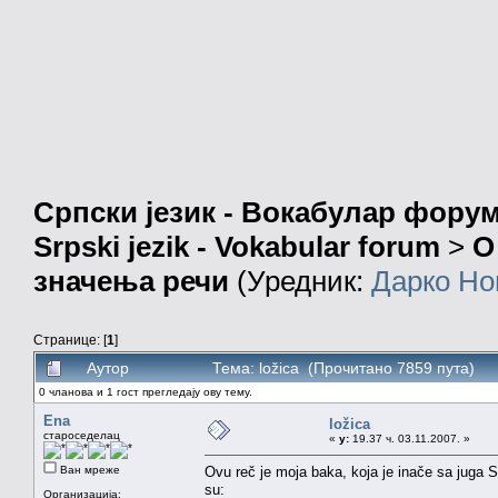
Српски језик - Вокабулар фору
Srpski jezik - Vokabular forum
>
О
значења речи
(Уредник:
Дарко Но
Странице: [
1
]
Аутор
Тема: ložica (Прочитано 7859 пута)
0 чланова и 1 гост прегледају ову тему.
Ena
ložica
староседелац
«
у:
19.37 ч. 03.11.2007. »
Ван мреже
Ovu reč je moja baka, koja je inače sa juga Sr
su:
Организација: