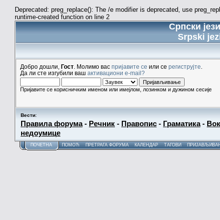
Deprecated: preg_replace(): The /e modifier is deprecated, use preg_re
runtime-created function on line 2
Српски јез
Srpski jez
Добро дошли,
Гост
. Молимо вас
пријавите се
или се
региструјте
.
Да ли сте изгубили ваш
активациони e-mail?
Пријавите се корисничким именом или имејлом, лозинком и дужином сесије
Вести
:
Правила форума
-
Речник
-
Правопис
-
Граматика
-
Вок
недоумице
ПОЧЕТНА
ПОМОЋ
ПРЕТРАГА ФОРУМА
КАЛЕНДАР
ТАГОВИ
ПРИЈАВЉИВА